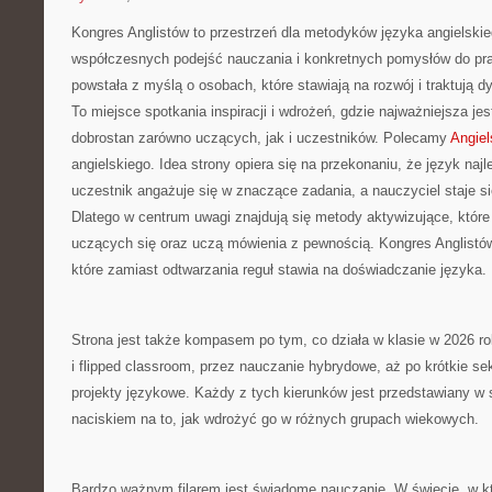
Kongres Anglistów to przestrzeń dla metodyków języka angielski
współczesnych podejść nauczania i konkretnych pomysłów do pra
powstała z myślą o osobach, które stawiają na rozwój i traktują 
To miejsce spotkania inspiracji i wdrożeń, gdzie najważniejsza je
dobrostan zarówno uczących, jak i uczestników. Polecamy
Angiel
angielskiego. Idea strony opiera się na przekonaniu, że język najle
uczestnik angażuje się w znaczące zadania, a nauczyciel staje si
Dlatego w centrum uwagi znajdują się metody aktywizujące, które
uczących się oraz uczą mówienia z pewnością. Kongres Anglistów
które zamiast odtwarzania reguł stawia na doświadczanie języka.
Strona jest także kompasem po tym, co działa w klasie w 2026 r
i flipped classroom, przez nauczanie hybrydowe, aż po krótkie s
projekty językowe. Każdy z tych kierunków jest przedstawiany w 
naciskiem na to, jak wdrożyć go w różnych grupach wiekowych.
Bardzo ważnym filarem jest świadome nauczanie. W świecie, w k