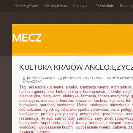
Archiwum
Redakc
Strona główna
Ale to już było
Popołudnie
MECZ
KULTURA KRAJÓW ANGLOJĘZYC
POSTED BY ADMIN
POSTED ON LUT - 19 - 2026
MOŻLIWOŚĆ 
WYŁĄCZONA
Tagi:
akcesoria kuchenne
,
apteka
,
aranżacja wnętrz
,
Architektura
badania genetyczne
,
biotechnologia
,
budownictwo
,
choroby
,
częś
diagnostyka
,
dieta
,
dom
,
elektryka
,
farmacja
,
fitness medyczny
,
g
edukacyjne
,
instalacje domowe
,
kawiarnie
,
kuchnia
,
kulinaria
,
lot
budowlane
,
materiały medyczne
,
Meble
,
medycyna
,
mieszkanie
,
odchudzanie
,
ogród
,
ogrodnictwo
,
opieka zdrowotna
,
patio
,
pielęgn
spożywcze
,
profilaktyka
,
przepisy
,
przychodnia
,
psychologia
,
rece
restauracje
,
rtv agd
,
samochody
,
samoloty
,
sery
,
sklep spożywcz
benzynowe
,
superfoods
,
szpital
,
tarasy
,
transport
,
transport lotnic
wodociągi
,
wyposażenie kuchni
,
wyposażenie wnętrz
,
zabawa
,
za
żywienie
,
zdrowie