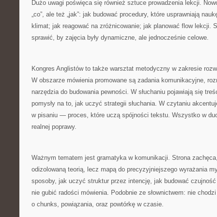
Dużo uwagi poświęca się również sztuce prowadzenia lekcji. Now
„co”, ale też „jak”: jak budować procedury, które usprawniają nauk
klimat; jak reagować na zróżnicowanie; jak planować flow lekcji. 
sprawić, by zajęcia były dynamiczne, ale jednocześnie celowe.
Kongres Anglistów to także warsztat metodyczny w zakresie rozwi
W obszarze mówienia promowane są zadania komunikacyjne, ro
narzędzia do budowania pewności. W słuchaniu pojawiają się treśc
pomysły na to, jak uczyć strategii słuchania. W czytaniu akcentuj
w pisaniu — proces, które uczą spójności tekstu. Wszystko w duc
realnej poprawy.
Ważnym tematem jest gramatyka w komunikacji. Strona zachęca, 
odizolowaną teorią, lecz mapą do precyzyjniejszego wyrażania m
sposoby, jak uczyć struktur przez intencję, jak budować czujnoś
nie gubić radości mówienia. Podobnie ze słownictwem: nie chodzi 
o chunks, powiązania, oraz powtórkę w czasie.