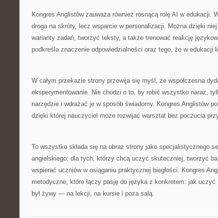
Kongres Anglistów zauważa również rosnącą rolę AI w edukacji. W 
droga na skróty, lecz wsparcie w personalizacji. Można dzięki nie
warianty zadań, tworzyć teksty, a także trenować reakcję języko
podkreśla znaczenie odpowiedzialności oraz tego, że w edukacji li
W całym przekazie strony przewija się myśl, że współczesna dyd
eksperymentowanie. Nie chodzi o to, by robić wszystko naraz, ty
narzędzie i wdrażać je w sposób świadomy. Kongres Anglistów po
dzięki której nauczyciel może rozwijać warsztat bez poczucia prz
To wszystko składa się na obraz strony jako specjalistycznego 
angielskiego: dla tych, którzy chcą uczyć skuteczniej, tworzyć ba
wspierać uczniów w osiąganiu praktycznej biegłości. Kongres Ang
metodyczne, które łączy pasję do języka z konkretem: jak uczyć i
był żywy — na lekcji, na kursie i poza salą.