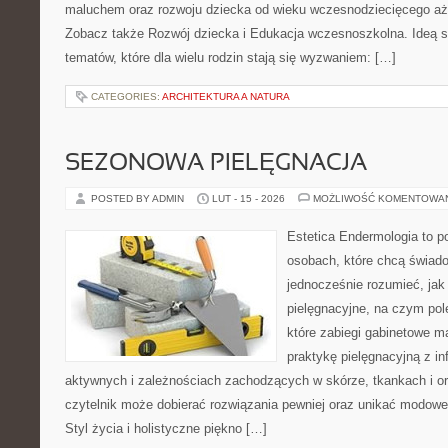
maluchem oraz rozwoju dziecka od wieku wczesnodziecięcego aż 
Zobacz także Rozwój dziecka i Edukacja wczesnoszkolna. Ideą s
tematów, które dla wielu rodzin stają się wyzwaniem: […]
CATEGORIES:
ARCHITEKTURA A NATURA
SEZONOWA PIELĘGNACJA
POSTED BY ADMIN
LUT - 15 - 2026
MOŻLIWOŚĆ KOMENTOWA
Estetica Endermologia to p
osobach, które chcą świado
jednocześnie rozumieć, jak 
pielęgnacyjne, na czym pol
które zabiegi gabinetowe m
praktykę pielęgnacyjną z i
aktywnych i zależnościach zachodzących w skórze, tkankach i or
czytelnik może dobierać rozwiązania pewniej oraz unikać modowe 
Styl życia i holistyczne piękno […]