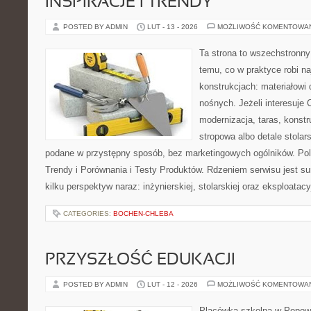
INSPIRACJE I TRENDY
POSTED BY ADMIN
LUT - 13 - 2026
MOŻLIWOŚĆ KOMENTOWA
Ta strona to wszechstronn
temu, co w praktyce robi n
konstrukcjach: materiałow
nośnych. Jeżeli interesuje
modernizacja, taras, konst
stropowa albo detale stolar
podane w przystępny sposób, bez marketingowych ogólników. Pole
Trendy i Porównania i Testy Produktów. Rdzeniem serwisu jest s
kilku perspektyw naraz: inżynierskiej, stolarskiej oraz eksploatacy
CATEGORIES:
BOCHEN-CHLEBA
PRZYSZŁOŚĆ EDUKACJI
POSTED BY ADMIN
LUT - 12 - 2026
MOŻLIWOŚĆ KOMENTOWA
Placówka szkolna w Popowi