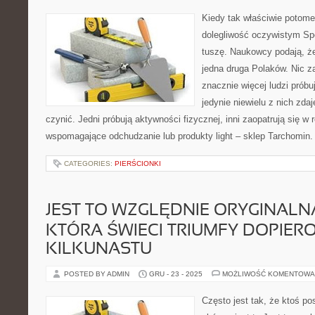
Kiedy tak właściwie potom
dolegliwość oczywistym Sp
tuszę. Naukowcy podają, że
jedna druga Polaków. Nic z
znacznie więcej ludzi próbu
jedynie niewielu z nich zdaj
czynić. Jedni próbują aktywności fizycznej, inni zaopatrują się 
wspomagające odchudzanie lub produkty light – sklep Tarchomin
CATEGORIES:
PIERŚCIONKI
JEST TO WZGLĘDNIE ORYGINALNA
KTÓRA ŚWIECI TRIUMFY DOPIER
KILKUNASTU
POSTED BY ADMIN
GRU - 23 - 2025
MOŻLIWOŚĆ KOMENTOWA
Często jest tak, że ktoś p