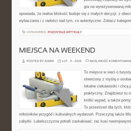
gra na wyreżyserowaną mił
opowiada, że realna bliskość buduje się z małych decyzji: z obec
wybaczania i z radości nad tym, co autentyczne. Zobacz kategori
CATEGORIES:
POZOSTAŁE ARTYKUŁY
MIEJSCA NA WEEKEND
POSTED BY ADMIN
LUT - 5 - 2026
MOŻLIWOŚĆ KOMENTOWAN
To miejsce w sieci o turyst
stworzony z myślą o osobac
lokalne ciekawostki i chcą
praktyczny. Znajdziesz tu o
krótki wypad, a także pomy
To przestrzeń dla tych, któr
miłośników przygód i kulturalnych wydarzeń. Przeczytaj także Mias
zabytki. Lubelszczyzna potrafi zaskakiwać: raz kusi nastrojowym