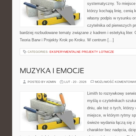
systematyczny. To miejsce 
którzy kochają linię, cenią
własny podpis w rysunku or
czytelnika od pierwszych pr
bardziej rozbudowane tematy związane z kadrem i estetyką liter. C
Teoria Barw i Projekty Krok po Kroku. W centrum […]
CATEGORIES:
EKSPERYMENTALNE PROJEKTY LOTNICZE
MUZYKA I EMOCJE
POSTED BY ADMIN
LUT - 20 - 2026
MOŻLIWOŚĆ KOMENTOWA
Limith to rozrywkowy serwi
myślą o czytelnikach szuk
dniu, ale też o tych, którz
miejsce, w którym rytmy sp
świeże wydania łączą się z
charakter bez nadęcia, dzi