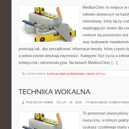
MediluxClinic to miejsce w 
zdrowiu dziewczyn na każdy
internetowy, który łączy c
wspierającym tonem dla co
centrum tej przestrzeni sto
oraz budowanie świadomośc
powstają tak, aby porządkować informacje tematy, które często 
a jednocześnie dotykają intymności. Kategorie Styl życia a zdrow
estetyczna i rekonstrukcyjna. Na łamach MediluxClinic […]
CATEGORIES:
KAPSUŁOWA GARDEROBA I BAZA STYLU
TECHNIKA WOKALNA
POSTED BY ADMIN
LUT - 16 - 2026
MOŻLIWOŚĆ KOMENTOWA
To przestrzeń stworzyliśmy
muzyczny, w którym praktyk
szukasz czytelnego startu 