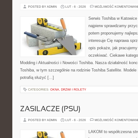
POSTED BY ADMIN
LUT - 6 - 2026
MOŻLIWOŚĆ KOMENTOWAN
Serwis Toshiba w Katowice 
najpierw sprawdzamy przyc
potem proponujemy najlepsz
interesuje Cię naprawa sprz
opis pokaże, jak pracujemy
oczekiwać. Ciekawe kategor
Modding i Aktualności i Nowości Toshiba. Nasza działalność konc
Toshiba, w tym szczególnie na rodzinie Toshiba Satellite. Modele 
potrafią służyć […]
CATEGORIES:
OKNA, DRZWI I ROLETY
ZASILACZE (PSU)
POSTED BY ADMIN
LUT - 6 - 2026
MOŻLIWOŚĆ KOMENTOWAN
LAKOM to współczesna str