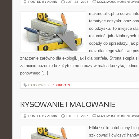
POSTED BY ADMIN
LUT - 23 - 2026
MOŻLIWOŚĆ KOMENTOWA
makmetalik.pl to serwis in
tematyce odzysku oraz obr
do odzysku. To miejsce dla o
rozumieć, jak działa rynek
odpady do sprzedaży, jak p
oraz dlaczego właściwe po
znaczenie zarówno dla ekologii, jak i dla portfela. Strona skupia s
zamienić pozornie bezużyteczne rzeczy w realną korzyść, jedno
ponownego […]
CATEGORIES:
IRISHROOTS
RYSOWANIE I MALOWANIE
POSTED BY ADMIN
LUT - 21 - 2026
MOŻLIWOŚĆ KOMENTOWA
Elfiki777 to natchniony blo
szkicować i ćwiczyć handwr