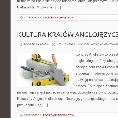
tu naturalna i daje się czytać tak samo łatwo, jak przeżywa. Cieka
Ciekawostki Muzyczne i […]
CATEGORIES:
ŻYCIORYSY ŚWIĘTYCH
KULTURA KRAJÓW ANGLOJĘZYC
POSTED BY ADMIN
LUT - 19 - 2026
MOŻLIWOŚĆ KOMENTOWA
Kongres Anglistów to przes
angielskiego, którzy chcą
podejść nauczania i konkr
studentami. Strona powstał
stawiają na rozwój i traktu
proces. To miejsce spotkani
najważniejsza jest jakość uczenia oraz dobrostan zarówno uczący
Polecamy Angielski dla dzieci i Nauka języka angielskiego. Idea s
przekonaniu, że […]
CATEGORIES:
PORADNIK TECHNICZNY