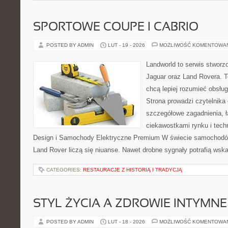
SPORTOWE COUPE I CABRIO
POSTED BY ADMIN
LUT - 19 - 2026
MOŻLIWOŚĆ KOMENTOWA
Landworld to serwis stworz
Jaguar oraz Land Rovera. To
chcą lepiej rozumieć obsłu
Strona prowadzi czytelnika
szczegółowe zagadnienia, ł
ciekawostkami rynku i tech
Design i Samochody Elektryczne Premium W świecie samochodów
Land Rover liczą się niuanse. Nawet drobne sygnały potrafią ws
CATEGORIES:
RESTAURACJE Z HISTORIĄ I TRADYCJĄ
STYL ŻYCIA A ZDROWIE INTYMNE
POSTED BY ADMIN
LUT - 18 - 2026
MOŻLIWOŚĆ KOMENTOWA