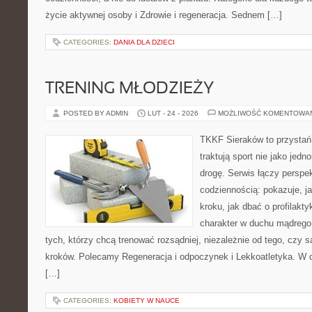
życie aktywnej osoby i Zdrowie i regeneracja. Sednem […]
CATEGORIES:
DANIA DLA DZIECI
TRENING MŁODZIEŻY
POSTED BY ADMIN
LUT - 24 - 2026
MOŻLIWOŚĆ KOMENTOWA
TKKF Sieraków to przystań i
traktują sport nie jako jedn
drogę. Serwis łączy perspe
codziennością: pokazuje, j
kroku, jak dbać o profilakty
charakter w duchu mądrego 
tych, którzy chcą trenować rozsądniej, niezależnie od tego, czy 
kroków. Polecamy Regeneracja i odpoczynek i Lekkoatletyka. W c
[…]
CATEGORIES:
KOBIETY W NAUCE