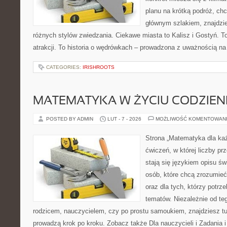
planu na krótką podróż, ch
głównym szlakiem, znajdzie
różnych stylów zwiedzania. Ciekawe miasta to Kalisz i Gostyń. To 
atrakcji. To historia o wędrówkach – prowadzona z uważnością na
CATEGORIES:
IRISHROOTS
MATEMATYKA W ŻYCIU CODZIE
POSTED BY ADMIN
LUT - 7 - 2026
MOŻLIWOŚĆ KOMENTOWAN
Strona „Matematyka dla każ
ćwiczeń, w której liczby pr
stają się językiem opisu ś
osób, które chcą zrozumie
oraz dla tych, którzy potrz
tematów. Niezależnie od te
rodzicem, nauczycielem, czy po prostu samoukiem, znajdziesz t
prowadzą krok po kroku. Zobacz także Dla nauczycieli i Zadania i