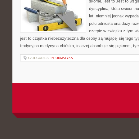
skórne, jest to Jest to wzg
dyscyplina, która świeci tri
lat, niemniej jednak wypad
polu odniosła ona duży ro
czerpie w związku z tym w
jest to cząstka niebezużyteczna dla osoby zajmującej się tego typu
tradycyjna medycyna chińska, inaczej absorbuje się pięknem, ty
CATEGORIES:
INFORMATYKA