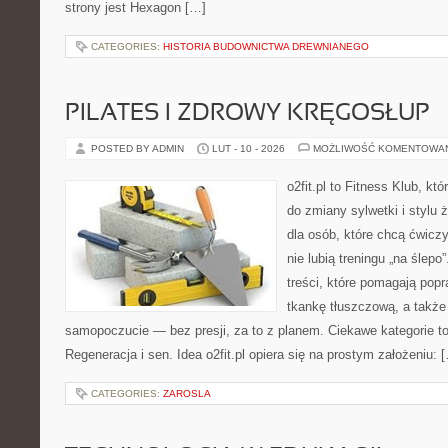
strony jest Hexagon […]
CATEGORIES:
HISTORIA BUDOWNICTWA DREWNIANEGO
PILATES I ZDROWY KRĘGOSŁUP
POSTED BY ADMIN
LUT - 10 - 2026
MOŻLIWOŚĆ KOMENTOWA
o2fit.pl to Fitness Klub, kt
do zmiany sylwetki i stylu 
dla osób, które chcą ćwicz
nie lubią treningu „na ślepo
treści, które pomagają pop
tkankę tłuszczową, a także
samopoczucie — bez presji, za to z planem. Ciekawe kategorie to 
Regeneracja i sen. Idea o2fit.pl opiera się na prostym założeniu: 
CATEGORIES:
ZAROSLA