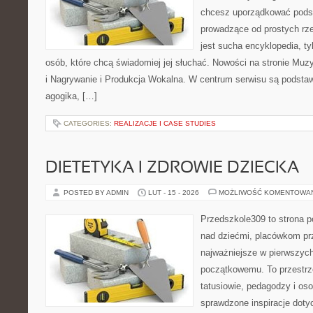
chcesz uporządkować podst
prowadzące od prostych rze
jest sucha encyklopedia, ty
osób, które chcą świadomiej jej słuchać. Nowości na stronie Mu
i Nagrywanie i Produkcja Wokalna. W centrum serwisu są podstawy
agogika, […]
CATEGORIES:
REALIZACJE I CASE STUDIES
DIETETYKA I ZDROWIE DZIECKA
POSTED BY ADMIN
LUT - 15 - 2026
MOŻLIWOŚĆ KOMENTOWA
Przedszkole309 to strona 
nad dziećmi, placówkom pr
najważniejsze w pierwszych
początkowemu. To przestrz
tatusiowie, pedagodzy i oso
sprawdzone inspiracje dotyc