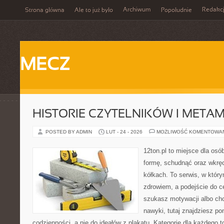
Archiwum
Redakc
Strona główna
Ale to już było
Popołudnie
MECZ
HISTORIE CZYTELNIKÓW I META
POSTED BY ADMIN
LUT - 24 - 2026
MOŻLIWOŚĆ KOMENTOWA
12ton.pl to miejsce dla osó
formę, schudnąć oraz wkręc
kółkach. To serwis, w który
zdrowiem, a podejście do ce
szukasz motywacji albo ch
nawyki, tutaj znajdziesz 
codzienności, a nie do ideałów z plakatu. Kategorie dla każdego to