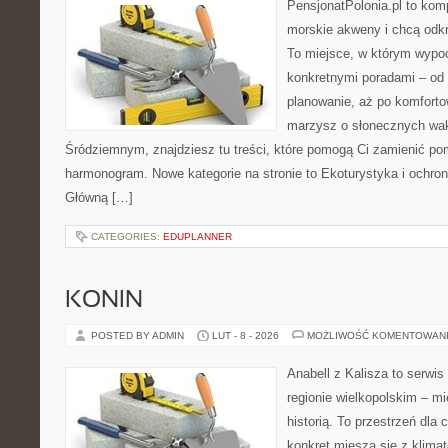
PensjonatPolonia.pl to kom
morskie akweny i chcą odkr
To miejsce, w którym wypo
konkretnymi poradami – od 
planowanie, aż po komforto
marzysz o słonecznych wa
Śródziemnym, znajdziesz tu treści, które pomogą Ci zamienić p
harmonogram. Nowe kategorie na stronie to Ekoturystyka i ochrona
Główną […]
CATEGORIES:
EDUPLANNER
KONIN
POSTED BY ADMIN
LUT - 8 - 2026
MOŻLIWOŚĆ KOMENTOWAN
Anabell z Kalisza to serwi
regionie wielkopolskim – mi
historią. To przestrzeń dla
konkret miesza się z klima