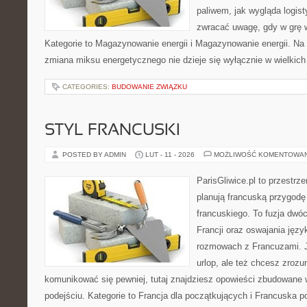
paliwem, jak wygląda logis
zwracać uwagę, gdy w grę 
Kategorie to Magazynowanie energii i Magazynowanie energii. Na s
zmiana miksu energetycznego nie dzieje się wyłącznie w wielkich
CATEGORIES:
BUDOWANIE ZWIĄZKU
STYL FRANCUSKI
POSTED BY ADMIN
LUT - 11 - 2026
MOŻLIWOŚĆ KOMENTOWA
ParisGliwice.pl to przestrz
planują francuską przygodę
francuskiego. To fuzja dwó
Francji oraz oswajania języ
rozmowach z Francuzami. Je
urlop, ale też chcesz zroz
komunikować się pewniej, tutaj znajdziesz opowieści zbudowane
podejściu. Kategorie to Francja dla początkujących i Francuska p