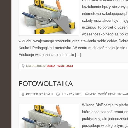
kształcenie łączy się z wy
internetowa szkolapopow.pl
szkoły oraz akcentuje misję
uczniów. To portret o uczen
wczesnoszkolnego aż po ko
w duchu wzajemnego szacunku oraz stawiania sobie celów. Dobre 
Nauka i Pedagogika i metodyka. W centrum działań znajduje się u
Edukacja wczesnoszkolna jest tu […]
CATEGORIES:
MODA I WARTOŚCI
FOTOWOLTAIKA
POSTED BY ADMIN
LUT - 12 - 2026
MOŻLIWOŚĆ KOMENTOWA
Wikana BioEnergia to platf
które chcą poznać temat en
praktyczny, ale jednocześn
porządkuje wiedzę o tym, j