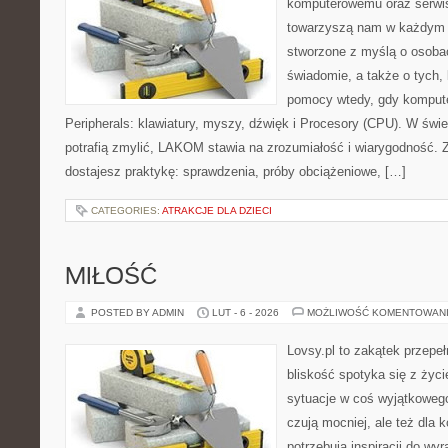
komputerowemu oraz serwis
towarzyszą nam w każdym t
stworzone z myślą o osobac
świadomie, a także o tych, 
pomocy wtedy, gdy komputer
Peripherals: klawiatury, myszy, dźwięk i Procesory (CPU). W świe
potrafią zmylić, LAKOM stawia na zrozumiałość i wiarygodność.
dostajesz praktykę: sprawdzenia, próby obciążeniowe, […]
CATEGORIES:
ATRAKCJE DLA DZIECI
MIŁOŚĆ
POSTED BY ADMIN
LUT - 6 - 2026
MOŻLIWOŚĆ KOMENTOWAN
Lovsy.pl to zakątek przepe
bliskość spotyka się z życ
sytuacje w coś wyjątkowego.
czują mocniej, ale też dla 
potrzebują inspiracji do wy