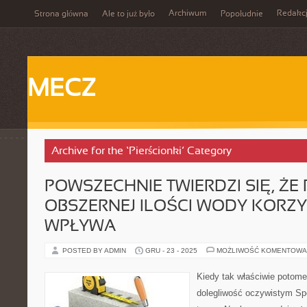
Archiwum
Redakc
Strona główna
Ale to już było
Popołudnie
MECZ
Archive for the ‘Pierścionki’ Category
POWSZECHNIE TWIERDZI SIĘ, ŻE P
OBSZERNEJ ILOŚCI WODY KORZY
WPŁYWA
POSTED BY ADMIN
GRU - 23 - 2025
MOŻLIWOŚĆ KOMENTOWA
Kiedy tak właściwie potom
dolegliwość oczywistym Sp