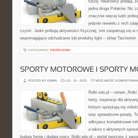
tuszę. Naukowcy podają, że
jedna druga Polaków. Nic z
znacznie więcej ludzi próbu
jedynie niewielu z nich zdaj
czynić. Jedni próbują aktywności fizycznej, inni zaopatrują się 
wspomagające odchudzanie lub produkty light – sklep Tarchomin
CATEGORIES:
PIERŚCIONKI
SPORTY MOTOROWE I SPORTY 
POSTED BY ADMIN
LIS - 16 - 2025
MOŻLIWOŚĆ KOMENTOWAN
Rolki.edu.pl – serwis „Rolki
testy, inspiracje dla aktywn
którym spotykają się miłość
oraz sprawdzone porady. To 
odkryjesz kompleksowe info
a także o aktywnych sposo
budują formę i dodają mocy. Rolki.edu.pl – portal tworzony z pasją