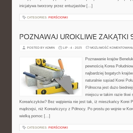
inicjatywa tworzony przez entuzjastów […]
CATEGORIES:
PIERŚCIONKI
POZNAWAJ UROKLIWE ZAKĄTKI 
POSTED BY ADMIN
LIP - 4 - 2025
MOŻLIWOŚĆ KOMENTOWAN
Poznawanie krajów Benelu
pewnością Korea Południowa
najbardziej bogatych krajó
naturalnie sąsiad Korei Po
Północna jest dużo biedni
miejscu w takim razie tkwi
Koreańczyków? Bez wątpienia nie jest tak, iż mieszkańcy Korei P
mądrzejsi, niż Koreańczycy z Północy. Po prostu po wojnie w Kor
wielką pomoc […]
CATEGORIES:
PIERŚCIONKI