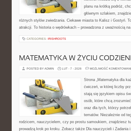
planu na krótką podróż, ch
głównym szlakiem, znajdzie
różnych stylów zwiedzania. Ciekawe miasta to Kalisz i Gostyń. To 
atrakcji. To historia o wędrówkach – prowadzona z uważnością na
CATEGORIES:
IRISHROOTS
MATEMATYKA W ŻYCIU CODZIE
POSTED BY ADMIN
LUT - 7 - 2026
MOŻLIWOŚĆ KOMENTOWAN
Strona „Matematyka dla każ
ćwiczeń, w której liczby pr
stają się językiem opisu ś
osób, które chcą zrozumie
oraz dla tych, którzy potrz
tematów. Niezależnie od te
rodzicem, nauczycielem, czy po prostu samoukiem, znajdziesz t
prowadzą krok po kroku. Zobacz także Dla nauczycieli i Zadania i