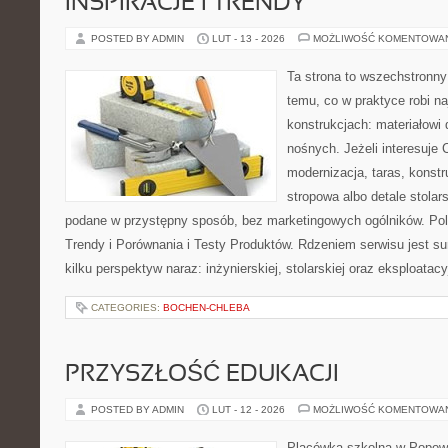
INSPIRACJE I TRENDY
POSTED BY ADMIN
LUT - 13 - 2026
MOŻLIWOŚĆ KOMENTOWA
Ta strona to wszechstronn
temu, co w praktyce robi n
konstrukcjach: materiałow
nośnych. Jeżeli interesuje
modernizacja, taras, konst
stropowa albo detale stolar
podane w przystępny sposób, bez marketingowych ogólników. Pole
Trendy i Porównania i Testy Produktów. Rdzeniem serwisu jest s
kilku perspektyw naraz: inżynierskiej, stolarskiej oraz eksploatacy
CATEGORIES:
BOCHEN-CHLEBA
PRZYSZŁOŚĆ EDUKACJI
POSTED BY ADMIN
LUT - 12 - 2026
MOŻLIWOŚĆ KOMENTOWA
Placówka szkolna w Popowi