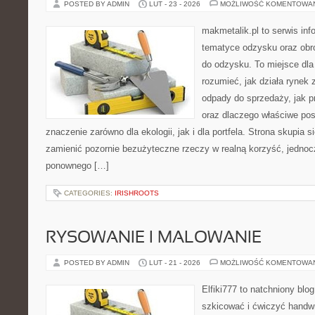
POSTED BY ADMIN
LUT - 23 - 2026
MOŻLIWOŚĆ KOMENTOWA
makmetalik.pl to serwis in
tematyce odzysku oraz obr
do odzysku. To miejsce dla o
rozumieć, jak działa rynek
odpady do sprzedaży, jak p
oraz dlaczego właściwe po
znaczenie zarówno dla ekologii, jak i dla portfela. Strona skupia s
zamienić pozornie bezużyteczne rzeczy w realną korzyść, jedno
ponownego […]
CATEGORIES:
IRISHROOTS
RYSOWANIE I MALOWANIE
POSTED BY ADMIN
LUT - 21 - 2026
MOŻLIWOŚĆ KOMENTOWA
Elfiki777 to natchniony blo
szkicować i ćwiczyć handwr