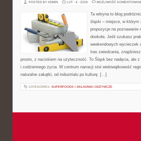
POSTED BY ADMIN
LUT - 4 - 2026
MOŻLIWOŚĆ KOMENTOWAN
Ta witryna to blog podróżni
śląski – miejsce, w którym
propozycje na poznawanie m
dookoła. Jeśli szukasz pra
weekendowych wycieczek a
tras zwiedzania, znajdziesz
prosto, z naciskiem na użyteczność. To Śląsk bez nadęcia, ale z
i codziennego życia. W centrum narracji stoi wielowątkowość reg
naturalne zakątki, od industrialu po kulturę. […]
CATEGORIES:
SUPERFOODS I SKŁADNIKI ODŻYWCZE