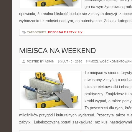
gra na wyreżyserowaną mił
opowiada, że realna bliskość buduje się z małych decyzji: z obec
wybaczania i z radości nad tym, co autentyczne. Zobacz kategori
CATEGORIES:
POZOSTAŁE ARTYKUŁY
MIEJSCA NA WEEKEND
POSTED BY ADMIN
LUT - 5 - 2026
MOŻLIWOŚĆ KOMENTOWAN
To miejsce w sieci o turyst
stworzony z myślą o osobac
lokalne ciekawostki i chcą
praktyczny. Znajdziesz tu o
krótki wypad, a także pomy
To przestrzeń dla tych, któr
miłośników przygód i kulturalnych wydarzeń. Przeczytaj także Mias
zabytki. Lubelszczyzna potrafi zaskakiwać: raz kusi nastrojowym