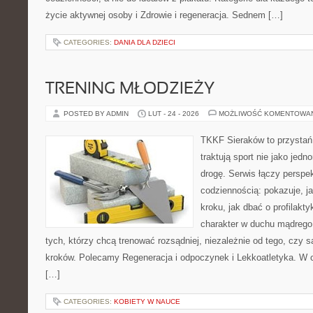
życie aktywnej osoby i Zdrowie i regeneracja. Sednem […]
CATEGORIES:
DANIA DLA DZIECI
TRENING MŁODZIEŻY
POSTED BY ADMIN
LUT - 24 - 2026
MOŻLIWOŚĆ KOMENTOWA
TKKF Sieraków to przystań i
traktują sport nie jako jedn
drogę. Serwis łączy perspe
codziennością: pokazuje, j
kroku, jak dbać o profilakty
charakter w duchu mądrego 
tych, którzy chcą trenować rozsądniej, niezależnie od tego, czy 
kroków. Polecamy Regeneracja i odpoczynek i Lekkoatletyka. W c
[…]
CATEGORIES:
KOBIETY W NAUCE