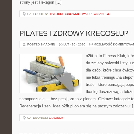
strony jest Hexagon […]
CATEGORIES:
HISTORIA BUDOWNICTWA DREWNIANEGO
PILATES I ZDROWY KRĘGOSŁUP
POSTED BY ADMIN
LUT - 10 - 2026
MOŻLIWOŚĆ KOMENTOWA
o2fit.pl to Fitness Klub, kt
do zmiany sylwetki i stylu 
dla osób, które chcą ćwicz
nie lubią treningu „na ślepo
treści, które pomagają pop
tkankę tłuszczową, a także
samopoczucie — bez presji, za to z planem. Ciekawe kategorie to 
Regeneracja i sen. Idea o2fit.pl opiera się na prostym założeniu: 
CATEGORIES:
ZAROSLA