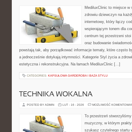
MediluxClinic to miejsce w 
zdrowiu dziewczyn na każdy
internetowy, który łączy c
wspierającym tonem dla co
centrum tej przestrzeni sto
oraz budowanie świadomośc
powstają tak, aby porządkować informacje tematy, które często 
a jednocześnie dotykają intymności. Kategorie Styl życia a zdrow
estetyczna i rekonstrukcyjna. Na łamach MediluxClinic […]
CATEGORIES:
KAPSUŁOWA GARDEROBA I BAZA STYLU
TECHNIKA WOKALNA
POSTED BY ADMIN
LUT - 16 - 2026
MOŻLIWOŚĆ KOMENTOWA
To przestrzeń stworzyliśmy
muzyczny, w którym praktyk
szukasz czytelnego startu 