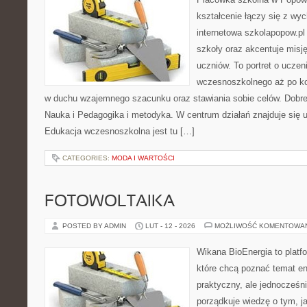
kształcenie łączy się z wy
internetowa szkolapopow.pl
szkoły oraz akcentuje misję
uczniów. To portret o uczen
wczesnoszkolnego aż po ko
w duchu wzajemnego szacunku oraz stawiania sobie celów. Dobre 
Nauka i Pedagogika i metodyka. W centrum działań znajduje się u
Edukacja wczesnoszkolna jest tu […]
CATEGORIES:
MODA I WARTOŚCI
FOTOWOLTAIKA
POSTED BY ADMIN
LUT - 12 - 2026
MOŻLIWOŚĆ KOMENTOWA
Wikana BioEnergia to platf
które chcą poznać temat en
praktyczny, ale jednocześn
porządkuje wiedzę o tym, j