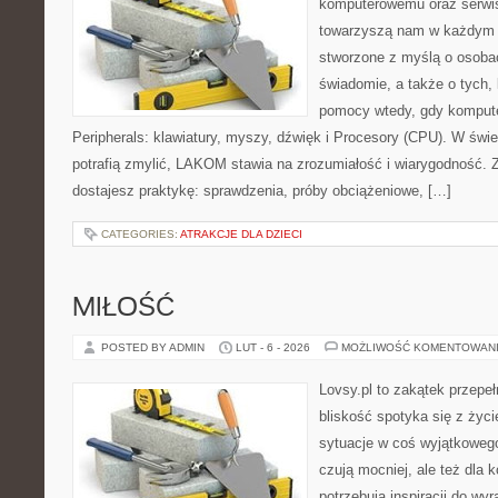
komputerowemu oraz serwis
towarzyszą nam w każdym t
stworzone z myślą o osobac
świadomie, a także o tych, 
pomocy wtedy, gdy komputer
Peripherals: klawiatury, myszy, dźwięk i Procesory (CPU). W świe
potrafią zmylić, LAKOM stawia na zrozumiałość i wiarygodność.
dostajesz praktykę: sprawdzenia, próby obciążeniowe, […]
CATEGORIES:
ATRAKCJE DLA DZIECI
MIŁOŚĆ
POSTED BY ADMIN
LUT - 6 - 2026
MOŻLIWOŚĆ KOMENTOWAN
Lovsy.pl to zakątek przepe
bliskość spotyka się z życ
sytuacje w coś wyjątkowego.
czują mocniej, ale też dla 
potrzebują inspiracji do wy