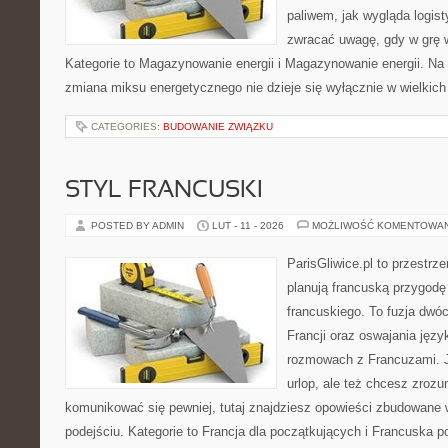
paliwem, jak wygląda logis
zwracać uwagę, gdy w grę 
Kategorie to Magazynowanie energii i Magazynowanie energii. Na s
zmiana miksu energetycznego nie dzieje się wyłącznie w wielkich
CATEGORIES:
BUDOWANIE ZWIĄZKU
STYL FRANCUSKI
POSTED BY ADMIN
LUT - 11 - 2026
MOŻLIWOŚĆ KOMENTOWA
ParisGliwice.pl to przestrz
planują francuską przygodę
francuskiego. To fuzja dwó
Francji oraz oswajania języ
rozmowach z Francuzami. Je
urlop, ale też chcesz zroz
komunikować się pewniej, tutaj znajdziesz opowieści zbudowane
podejściu. Kategorie to Francja dla początkujących i Francuska p