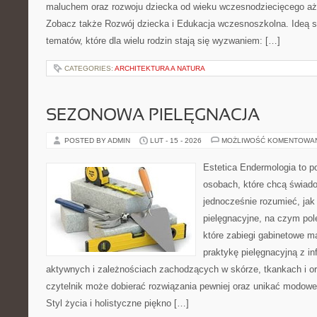
maluchem oraz rozwoju dziecka od wieku wczesnodziecięcego aż 
Zobacz także Rozwój dziecka i Edukacja wczesnoszkolna. Ideą s
tematów, które dla wielu rodzin stają się wyzwaniem: […]
CATEGORIES:
ARCHITEKTURA A NATURA
SEZONOWA PIELĘGNACJA
POSTED BY ADMIN
LUT - 15 - 2026
MOŻLIWOŚĆ KOMENTOWA
Estetica Endermologia to p
osobach, które chcą świado
jednocześnie rozumieć, jak 
pielęgnacyjne, na czym pol
które zabiegi gabinetowe m
praktykę pielęgnacyjną z i
aktywnych i zależnościach zachodzących w skórze, tkankach i or
czytelnik może dobierać rozwiązania pewniej oraz unikać modowe 
Styl życia i holistyczne piękno […]