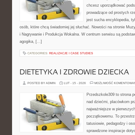
chcesz uporządkować podst
prowadzące od prostych rze
jest sucha encyklopedia, ty
osób, które chcą świadomiej jej słuchać. Nowości na stronie Mu
i Nagrywanie i Produkcja Wokalna. W centrum serwisu są podstawy
agogika, […]
CATEGORIES:
REALIZACJE I CASE STUDIES
DIETETYKA I ZDROWIE DZIECKA
POSTED BY ADMIN
LUT - 15 - 2026
MOŻLIWOŚĆ KOMENTOWA
Przedszkole309 to strona 
nad dziećmi, placówkom pr
najważniejsze w pierwszych
początkowemu. To przestrz
tatusiowie, pedagodzy i oso
sprawdzone inspiracje dotyc