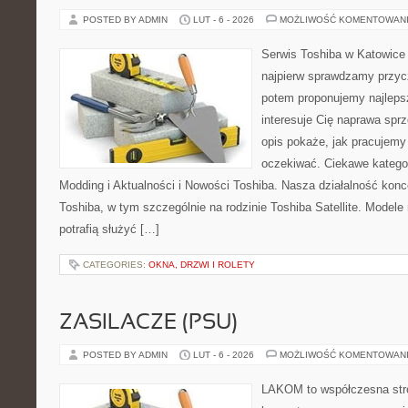
POSTED BY ADMIN
LUT - 6 - 2026
MOŻLIWOŚĆ KOMENTOWAN
Serwis Toshiba w Katowice 
najpierw sprawdzamy przyc
potem proponujemy najlepsz
interesuje Cię naprawa sprz
opis pokaże, jak pracujemy
oczekiwać. Ciekawe kategor
Modding i Aktualności i Nowości Toshiba. Nasza działalność konc
Toshiba, w tym szczególnie na rodzinie Toshiba Satellite. Modele 
potrafią służyć […]
CATEGORIES:
OKNA, DRZWI I ROLETY
ZASILACZE (PSU)
POSTED BY ADMIN
LUT - 6 - 2026
MOŻLIWOŚĆ KOMENTOWAN
LAKOM to współczesna str