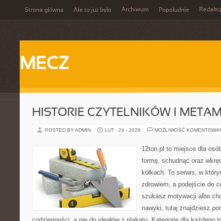
Archiwum
Redakc
Strona główna
Ale to już było
Popołudnie
MECZ
HISTORIE CZYTELNIKÓW I META
POSTED BY ADMIN
LUT - 24 - 2026
MOŻLIWOŚĆ KOMENTOWA
12ton.pl to miejsce dla osó
formę, schudnąć oraz wkręc
kółkach. To serwis, w który
zdrowiem, a podejście do ce
szukasz motywacji albo ch
nawyki, tutaj znajdziesz 
codzienności, a nie do ideałów z plakatu. Kategorie dla każdego to