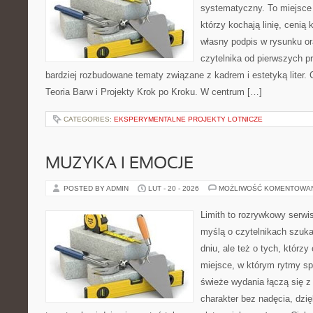
systematyczny. To miejsce 
którzy kochają linię, cenią
własny podpis w rysunku or
czytelnika od pierwszych pr
bardziej rozbudowane tematy związane z kadrem i estetyką liter. C
Teoria Barw i Projekty Krok po Kroku. W centrum […]
CATEGORIES:
EKSPERYMENTALNE PROJEKTY LOTNICZE
MUZYKA I EMOCJE
POSTED BY ADMIN
LUT - 20 - 2026
MOŻLIWOŚĆ KOMENTOWA
Limith to rozrywkowy serwi
myślą o czytelnikach szuk
dniu, ale też o tych, którz
miejsce, w którym rytmy sp
świeże wydania łączą się z
charakter bez nadęcia, dzi