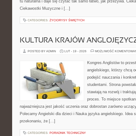
tu naturalna i daje się czytać tak samo łatwo, jak przeżywa. Cieka
Ciekawostki Muzyczne i […]
CATEGORIES:
ŻYCIORYSY ŚWIĘTYCH
KULTURA KRAJÓW ANGLOJĘZYC
POSTED BY ADMIN
LUT - 19 - 2026
MOŻLIWOŚĆ KOMENTOWA
Kongres Anglistów to przes
angielskiego, którzy chcą
podejść nauczania i konkr
studentami. Strona powstał
stawiają na rozwój i traktu
proces. To miejsce spotkani
najważniejsza jest jakość uczenia oraz dobrostan zarówno uczący
Polecamy Angielski dla dzieci i Nauka języka angielskiego. Idea s
przekonaniu, że […]
CATEGORIES:
PORADNIK TECHNICZNY