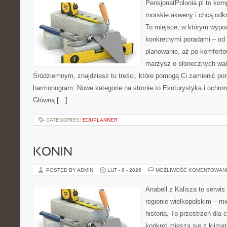
PensjonatPolonia.pl to kom
morskie akweny i chcą odkr
To miejsce, w którym wypo
konkretnymi poradami – od 
planowanie, aż po komforto
marzysz o słonecznych wa
Śródziemnym, znajdziesz tu treści, które pomogą Ci zamienić p
harmonogram. Nowe kategorie na stronie to Ekoturystyka i ochrona
Główną […]
CATEGORIES:
EDUPLANNER
KONIN
POSTED BY ADMIN
LUT - 8 - 2026
MOŻLIWOŚĆ KOMENTOWAN
Anabell z Kalisza to serwi
regionie wielkopolskim – mi
historią. To przestrzeń dla
konkret miesza się z klima