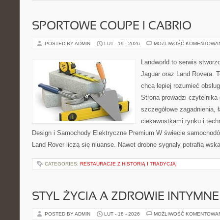
SPORTOWE COUPE I CABRIO
POSTED BY ADMIN
LUT - 19 - 2026
MOŻLIWOŚĆ KOMENTOWA
Landworld to serwis stworz
Jaguar oraz Land Rovera. To
chcą lepiej rozumieć obsłu
Strona prowadzi czytelnika
szczegółowe zagadnienia, ł
ciekawostkami rynku i tech
Design i Samochody Elektryczne Premium W świecie samochodów
Land Rover liczą się niuanse. Nawet drobne sygnały potrafią ws
CATEGORIES:
RESTAURACJE Z HISTORIĄ I TRADYCJĄ
STYL ŻYCIA A ZDROWIE INTYMNE
POSTED BY ADMIN
LUT - 18 - 2026
MOŻLIWOŚĆ KOMENTOWA