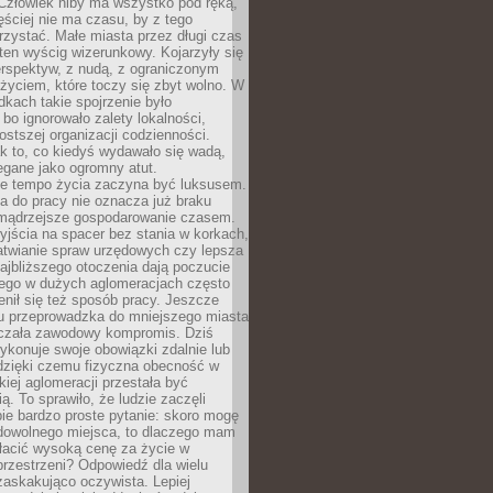
 Człowiek niby ma wszystko pod ręką,
ęściej nie ma czasu, by z tego
zystać. Małe miasta przez długi czas
ten wyścig wizerunkowy. Kojarzyły się
erspektyw, z nudą, z ograniczonym
życiem, które toczy się zbyt wolno. W
dkach takie spojrzenie było
bo ignorowało zalety lokalności,
rostszej organizacji codzienności.
ak to, co kiedyś wydawało się wadą,
egane jako ogromny atut.
ze tempo życia zaczyna być luksusem.
a do pracy nie oznacza już braku
e mądrzejsze gospodarowanie czasem.
jścia na spacer bez stania w korkach,
atwianie spraw urzędowych czy lepsza
jbliższego otoczenia dają poczucie
órego w dużych aglomeracjach często
enił się też sposób pracy. Jeszcze
mu przeprowadzka do mniejszego miasta
czała zawodowy kompromis. Dziś
ykonuje swoje obowiązki zdalnie lub
dzięki czemu fizyczna obecność w
kiej aglomeracji przestała być
ą. To sprawiło, że ludzie zaczęli
ie bardzo proste pytanie: skoro mogę
dowolnego miejsca, to dlaczego mam
łacić wysoką cenę za życie w
przestrzeni? Odpowiedź dla wielu
zaskakująco oczywista. Lepiej