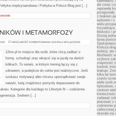
kalendarzu.
ale coraz cz
olityka międzynarodowa i Polityka w Polsce Blog jest […]
naprawdę kor
przegrywały 
ANSOWE
z brakiem p
wyborem i z 
wielu przypa
krzywdzące, 
bliskości i p
LNIKÓW I METAMORFOZY
Dzisiaj jedn
bywa postrz
HISTORIE
2026
MOŻLIWOŚĆ KOMENTOWANIA
ZOSTAŁA WYŁĄCZONA
Spokojniejs
CZYTELNIKÓW
Krótsza drog
I
METAMORFOZY
ambicji, al
12ton.pl to miejsce dla osób, które chcą zadbać o
Możliwość wy
formę, schudnąć oraz wkręcić się w jazdę na dwóch
szybsze zał
znajomość na
kółkach. To serwis, w którym trening łączy się z
kontroli, kt
zdrowiem, a podejście do celów jest realistyczne. Jeśli
brakuje. Zmi
kilka lat te
szukasz motywacji albo chcesz uporządkować swoje
często ozna
wiele osób w
nawyki, tutaj znajdziesz pomysły dopasowane do
hybrydowo, 
akatu. Kategorie dla każdego to Lifestyle fit – codzienne
centrum wiel
konieczności
regeneracja. Sednem […]
zadawać sob
pracować z 
codziennie p
zatłoczonej 
okazała się 