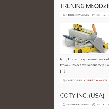
TRENING MŁODZI
POSTED BY ADMIN
LUT - 24 - 
tych, którzy chcą trenować rozsądn
kroków. Polecamy Regeneracja i o
[…]
CATEGORIES:
KOBIETY W NAUCE
COTY INC. (USA)
POSTED BY ADMIN
LUT - 23 - 