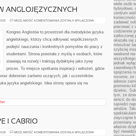
wiele osób w
hybrydowo, 
W ANGLOJĘZYCZNYCH
centrum wiel
konieczności
KULTURA
2026
MOŻLIWOŚĆ KOMENTOWANIA
ZOSTAŁA WYŁĄCZONA
zadawać sob
KRAJÓW
pracować z 
ANGLOJĘZYCZNYCH
codziennie p
Kongres Anglistów to przestrzeń dla metodyków języka
zatłoczonej 
angielskiego, którzy chcą odkrywać współczesnych
okazała się 
mieszkać tam
podejść nauczania i konkretnych pomysłów do pracy z
szybciej moż
studentami. Strona powstała z myślą o osobach, które
weekend nie 
wszystkiego.
stawiają na rozwój i traktują dydaktykę jako żywy
jednak wyłą
zawodowych.
proces. To miejsce spotkania inspiracji i wdrożeń, gdzie
spojrzenia n
 oraz dobrostan zarówno uczących, jak i uczestników.
rozumie, że 
adresie zami
uka języka angielskiego. Idea strony opiera się na
promieniu ki
dzielnic. Su
tym, że dzie
wrócić do do
ZNY
sąsiedzi nap
windzie. Ta
spektakularn
zwyczajnie b
 I CABRIO
przemiany wa
właśnie dzię
być niewidzi
SPORTOWE
2026
MOŻLIWOŚĆ KOMENTOWANIA
ZOSTAŁA WYŁĄCZONA
COUPE
inicjatywach