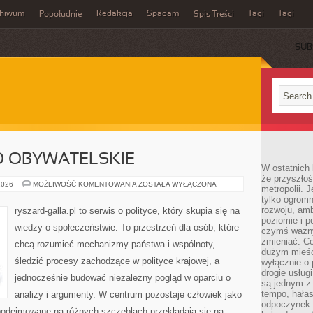
chiwum
Redakcja
Spadam
Tagi
Tagi
Popołudnie
Spis Treści
SUB
 OBYWATELSKIE
W ostatnich 
że przyszłoś
SPOŁECZEŃSTWO
2026
MOŻLIWOŚĆ KOMENTOWANIA
ZOSTAŁA WYŁĄCZONA
metropolii. 
OBYWATELSKIE
tylko ogromn
rozwoju, amb
ryszard-galla.pl to serwis o polityce, który skupia się na
poziomie i p
wiedzy o społeczeństwie. To przestrzeń dla osób, które
czymś ważny
zmieniać. C
chcą rozumieć mechanizmy państwa i wspólnoty,
dużym mieśc
śledzić procesy zachodzące w polityce krajowej, a
wyłącznie o 
drogie usług
jednocześnie budować niezależny pogląd w oparciu o
są jednym z
tempo, hałas
analizy i argumenty. W centrum pozostaje człowiek jako
odpoczynek 
 podejmowane na różnych szczeblach przekładają się na