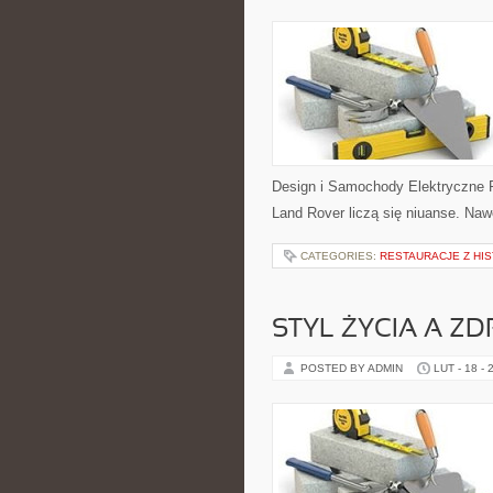
Design i Samochody Elektryczne 
Land Rover liczą się niuanse. Naw
CATEGORIES:
RESTAURACJE Z HIS
STYL ŻYCIA A Z
POSTED BY ADMIN
LUT - 18 - 