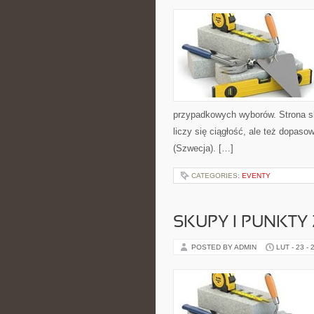
przypadkowych wyborów. Strona sk
liczy się ciągłość, ale też dopas
(Szwecja). […]
CATEGORIES:
EVENTY
SKUPY I PUNKTY 
POSTED BY ADMIN
LUT - 23 - 