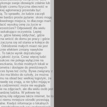
ykonuje swoje obowiązki zdalnie lub
dzięki czemu fizyczna obecność w
kiej aglomeracji przestała być
ą. To sprawiło, że ludzie zaczęli
ie bardzo proste pytanie: skoro mogę
dowolnego miejsca, to dlaczego mam
łacić wysoką cenę za życie w
przestrzeni? Odpowiedź dla wielu
zaskakująco oczywista. Lepiej
, gdzie łatwiej oddychać, gdzie
na wrócić do domu po pracy i gdzie
zaczyna się od stania w kolejce do
 Odrodzenie małych miast nie jest
cznie efektem zmiany nawyków
 To także wynik dojrzalszego
a jakość życia. Coraz więcej ludzi
sukces nie polega wyłącznie na
eszkania, liczbie modnych lokali w
lometra i dostępie do prestiżowych
kces bywa też cichy. Bywa związany z
cko ma blisko do szkoły, że można
mu na obiad bez wielkiej logistyki, że
rawdę się znają, a nie tylko mijają w
ka codzienność może nie wygląda
ie na zdjęciach, ale dla wielu osób jest
ardziej ludzka. W połowie tej
żną rolę odgrywa także internet, bo to
ki niemu mniejsze ośrodki przestają
alne. Kiedyś informacje o lokalnych
, przedsiębiorcach czy wydarzeniach