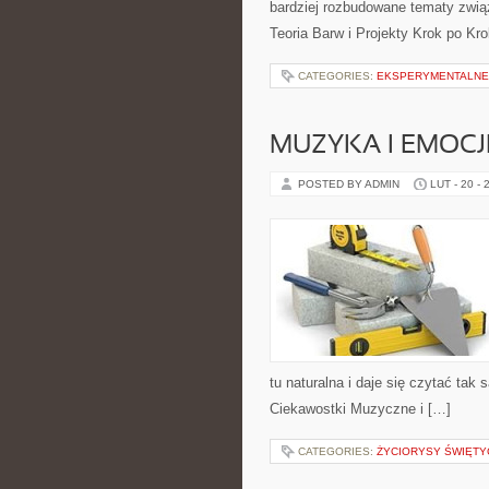
bardziej rozbudowane tematy związa
Teoria Barw i Projekty Krok po Kr
CATEGORIES:
EKSPERYMENTALNE
MUZYKA I EMOCJ
POSTED BY ADMIN
LUT - 20 - 
tu naturalna i daje się czytać tak
Ciekawostki Muzyczne i […]
CATEGORIES:
ŻYCIORYSY ŚWIĘTY