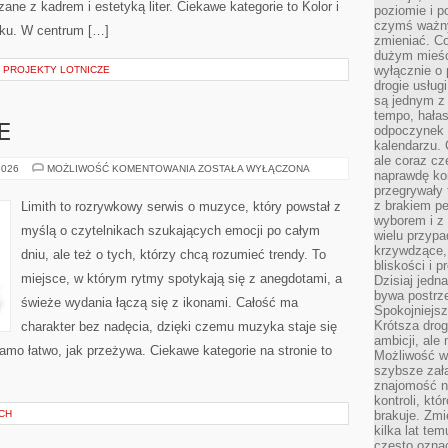
ne z kadrem i estetyką liter. Ciekawe kategorie to Kolor i
poziomie i p
czymś ważny
oku. W centrum […]
zmieniać. C
dużym mieśc
wyłącznie o 
 PROJEKTY LOTNICZE
drogie usług
są jednym z
tempo, hałas
E
odpoczynek 
kalendarzu.
ale coraz cz
MUZYKA
2026
MOŻLIWOŚĆ KOMENTOWANIA
ZOSTAŁA WYŁĄCZONA
naprawdę kor
I
przegrywały 
EMOCJE
z brakiem p
Limith to rozrywkowy serwis o muzyce, który powstał z
wyborem i z 
myślą o czytelnikach szukających emocji po całym
wielu przypa
krzywdzące, 
dniu, ale też o tych, którzy chcą rozumieć trendy. To
bliskości i p
miejsce, w którym rytmy spotykają się z anegdotami, a
Dzisiaj jedn
bywa postrz
świeże wydania łączą się z ikonami. Całość ma
Spokojniejs
Krótsza drog
charakter bez nadęcia, dzięki czemu muzyka staje się
ambicji, al
 samo łatwo, jak przeżywa. Ciekawe kategorie na stronie to
Możliwość wy
szybsze zał
znajomość na
kontroli, kt
CH
brakuje. Zmi
kilka lat te
często ozna