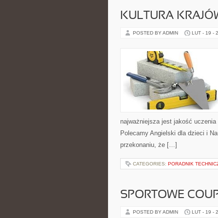
KULTURA KRAJÓ
POSTED BY ADMIN
LUT - 19 - 
najważniejsza jest jakość uczenia
Polecamy Angielski dla dzieci i Na
przekonaniu, że […]
CATEGORIES:
PORADNIK TECHNIC
SPORTOWE COUPE
POSTED BY ADMIN
LUT - 19 - 