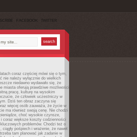
SCRIBE
FACEBOOK
TWITTER
latach coraz częściej mówi się o tym,
ć nie należy wyłącznie do wielkich
Jeszcze niedawno wydawało się, że
e miasta oferują prawdziwe możliwości
itną pracę, kulturę na wysokim
oczucie, że człowiek uczestniczy w
m. Dziś ten obraz zaczyna się
oraz więcej osób zauważa, że życie w
ie ma również swoją cenę. Nie chodzi
pieniądze, choć wysokie czynsze,
i i coraz większe koszty codzienności
 kluczowych problemów. Chodzi też o
, ciągły pośpiech i wrażenie, że nawet
trzeba tam planować jak zadanie w