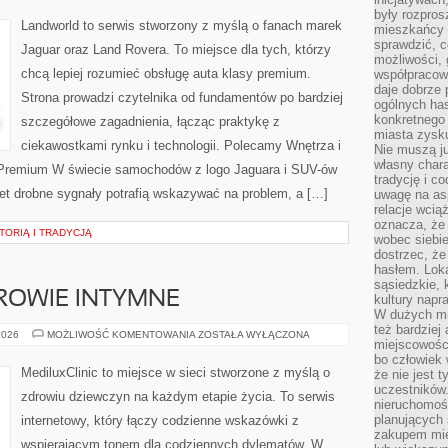
I
były rozpros
CABRIO
Landworld to serwis stworzony z myślą o fanach marek
mieszkańcy 
sprawdzić, c
Jaguar oraz Land Rovera. To miejsce dla tych, którzy
możliwości, 
chcą lepiej rozumieć obsługę auta klasy premium.
współpracow
daje dobrze
Strona prowadzi czytelnika od fundamentów po bardziej
ogólnych has
konkretnego 
szczegółowe zagadnienia, łącząc praktykę z
miasta zysku
ciekawostkami rynku i technologii. Polecamy Wnętrza i
Nie muszą j
własny chara
Premium W świecie samochodów z logo Jaguara i SUV-ów
tradycję i c
et drobne sygnały potrafią wskazywać na problem, a […]
uwagę na as
relacje wcią
oznacza, że 
TORIĄ I TRADYCJĄ
wobec siebie
dostrzec, że
hasłem. Loka
sąsiedzkie, 
DROWIE INTYMNE
kultury napr
W dużych mia
też bardzie
STYL
2026
MOŻLIWOŚĆ KOMENTOWANIA
ZOSTAŁA WYŁĄCZONA
miejscowośc
ŻYCIA
A
bo człowiek 
ZDROWIE
MediluxClinic to miejsce w sieci stworzone z myślą o
że nie jest 
INTYMNE
uczestników.
zdrowiu dziewczyn na każdym etapie życia. To serwis
nieruchomoś
planujących 
internetowy, który łączy codzienne wskazówki z
zakupem mi
wspierającym tonem dla codziennych dylematów. W