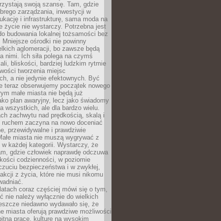
rzystają swoją szansę. Tam, gdzie
brego zarządzania, inwestycji w
dukację i infrastrukturę, sama moda na
e życie nie wystarczy. Potrzebna jest
do budowania lokalnej tożsamości bez
 Mniejsze ośrodki nie powinny
lkich aglomeracji, bo zawsze będą
a nimi. Ich siła polega na czymś
li, bliskości, bardziej ludzkim rytmie
iwości tworzenia miejsc
ch, a nie jedynie efektownych. Być
e teraz obserwujemy początek nowego
rym małe miasta nie będą już
ako plan awaryjny, lecz jako świadomy
la wszystkich, ale dla bardzo wielu.
ach zachwytu nad prędkością, skalą i
 ruchem zaczyna na nowo doceniać
lne, przewidywalne i prawdziwie
Małe miasta nie muszą wygrywać z
 w każdej kategorii. Wystarczy, że
am, gdzie człowiek naprawdę odczuwa
akości codzienności, w poziomie
czuciu bezpieczeństwa i w zwykłej,
fakcji z życia, które nie musi nikomu
wadniać.
latach coraz częściej mówi się o tym,
ć nie należy wyłącznie do wielkich
Jeszcze niedawno wydawało się, że
e miasta oferują prawdziwe możliwości
itną pracę, kulturę na wysokim