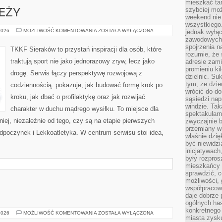
mieszkać tam
szybciej moż
EŻY
weekend nie 
wszystkiego.
TRENING
2026
MOŻLIWOŚĆ KOMENTOWANIA
ZOSTAŁA WYŁĄCZONA
jednak wyłą
MŁODZIEŻY
zawodowych.
spojrzenia n
TKKF Sieraków to przystań inspiracji dla osób, które
rozumie, że 
traktują sport nie jako jednorazowy zryw, lecz jako
adresie zami
promieniu ki
drogę. Serwis łączy perspektywę rozwojową z
dzielnic. Su
tym, że dzie
codziennością: pokazuje, jak budować formę krok po
wrócić do do
kroku, jak dbać o profilaktykę oraz jak rozwijać
sąsiedzi nap
windzie. Ta
charakter w duchu mądrego wysiłku. To miejsce dla
spektakularn
iej, niezależnie od tego, czy są na etapie pierwszych
zwyczajnie b
przemiany wa
dpoczynek i Lekkoatletyka. W centrum serwisu stoi idea,
właśnie dzię
być niewidzi
inicjatywach
były rozpros
mieszkańcy 
sprawdzić, c
możliwości, 
współpracow
daje dobrze
ogólnych has
konkretnego 
COTY
2026
MOŻLIWOŚĆ KOMENTOWANIA
ZOSTAŁA WYŁĄCZONA
miasta zysku
INC.