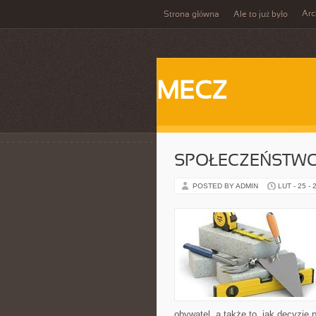
Ar
Strona główna
Ale to już było
MECZ
SPOŁECZEŃSTWO
POSTED BY ADMIN
LUT - 25 - 
obywatel, a także to, jak decyzje