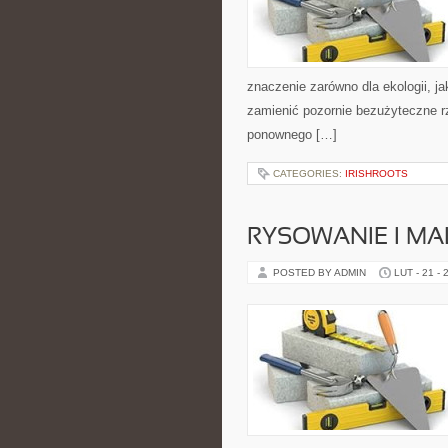
znaczenie zarówno dla ekologii, jak
zamienić pozornie bezużyteczne r
ponownego […]
CATEGORIES:
IRISHROOTS
RYSOWANIE I M
POSTED BY ADMIN
LUT - 21 - 