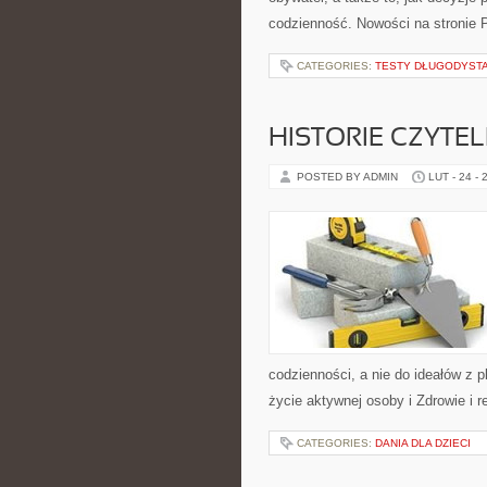
codzienność. Nowości na stronie P
CATEGORIES:
TESTY DŁUGODYST
HISTORIE CZYTE
POSTED BY ADMIN
LUT - 24 - 
codzienności, a nie do ideałów z pl
życie aktywnej osoby i Zdrowie i 
CATEGORIES:
DANIA DLA DZIECI