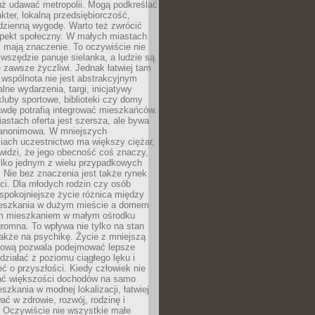
uż udawać metropolii. Mogą podkreślać
kter, lokalną przedsiębiorczość,
odzienną wygodę. Warto też zwrócić
pekt społeczny. W małych miastach
ż mają znaczenie. To oczywiście nie
wszędzie panuje sielanka, a ludzie są
 zawsze życzliwi. Jednak łatwiej tam
 wspólnota nie jest abstrakcyjnym
lne wydarzenia, targi, inicjatywy
kluby sportowe, biblioteki czy domy
awdę potrafią integrować mieszkańców.
stach oferta jest szersza, ale bywa
j anonimowa. W mniejszych
iach uczestnictwo ma większy ciężar,
widzi, że jego obecność coś znaczy,
tylko jednym z wielu przypadkowych
 Nie bez znaczenia jest także rynek
ci. Dla młodych rodzin czy osób
spokojniejsze życie różnica między
eszkania w dużym mieście a domem
m mieszkaniem w małym ośrodku
romna. To wpływa nie tylko na stan
także na psychikę. Życie z mniejszą
nsową pozwala podejmować lepsze
 działać z poziomu ciągłego lęku i
eć o przyszłości. Kiedy człowiek nie
ć większości dochodów na samo
szkania w modnej lokalizacji, łatwiej
ć w zdrowie, rozwój, rodzinę i
 Oczywiście nie wszystkie małe