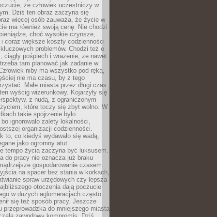
oczucie, że człowiek uczestniczy w
m. Dziś ten obraz zaczyna się
oraz więcej osób zauważa, że życie w
ie ma również swoją cenę. Nie chodzi
pieniądze, choć wysokie czynsze,
i i coraz większe koszty codzienności
 kluczowych problemów. Chodzi też o
, ciągły pośpiech i wrażenie, że nawet
trzeba tam planować jak zadanie w
 Człowiek niby ma wszystko pod ręką,
ęściej nie ma czasu, by z tego
zystać. Małe miasta przez długi czas
ten wyścig wizerunkowy. Kojarzyły się
erspektyw, z nudą, z ograniczonym
życiem, które toczy się zbyt wolno. W
dkach takie spojrzenie było
bo ignorowało zalety lokalności,
rostszej organizacji codzienności.
ak to, co kiedyś wydawało się wadą,
egane jako ogromny atut.
ze tempo życia zaczyna być luksusem.
a do pracy nie oznacza już braku
e mądrzejsze gospodarowanie czasem.
jścia na spacer bez stania w korkach,
atwianie spraw urzędowych czy lepsza
jbliższego otoczenia dają poczucie
órego w dużych aglomeracjach często
enił się też sposób pracy. Jeszcze
mu przeprowadzka do mniejszego miasta
czała zawodowy kompromis. Dziś