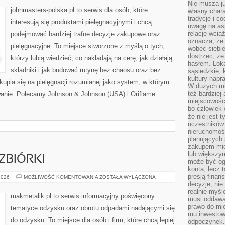
(USA)
Nie muszą j
johnmasters-polska.pl to serwis dla osób, które
własny chara
tradycję i c
interesują się produktami pielęgnacyjnymi i chcą
uwagę na as
relacje wcią
podejmować bardziej trafne decyzje zakupowe oraz
oznacza, że 
pielęgnacyjne. To miejsce stworzone z myślą o tych,
wobec siebie
dostrzec, że
którzy lubią wiedzieć, co nakładają na cerę, jak działają
hasłem. Loka
składniki i jak budować rutynę bez chaosu oraz bez
sąsiedzkie, 
kultury napr
upia się na pielęgnacji rozumianej jako system, w którym
W dużych mia
też bardzie
owanie. Polecamy Johnson & Johnson (USA) i Oriflame
miejscowośc
bo człowiek 
że nie jest 
uczestników.
nieruchomoś
planujących 
zakupem mi
lub większy
ZBIÓRKI
może być og
konta, lecz 
presją fina
SKUPY
2026
MOŻLIWOŚĆ KOMENTOWANIA
ZOSTAŁA WYŁĄCZONA
I
decyzje, nie
PUNKTY
realnie myśl
ZBIÓRKI
makmetalik.pl to serwis informacyjny poświęcony
musi oddawa
prawo do mie
tematyce odzysku oraz obrotu odpadami nadającymi się
mu inwestowa
do odzysku. To miejsce dla osób i firm, które chcą lepiej
odpoczynek.