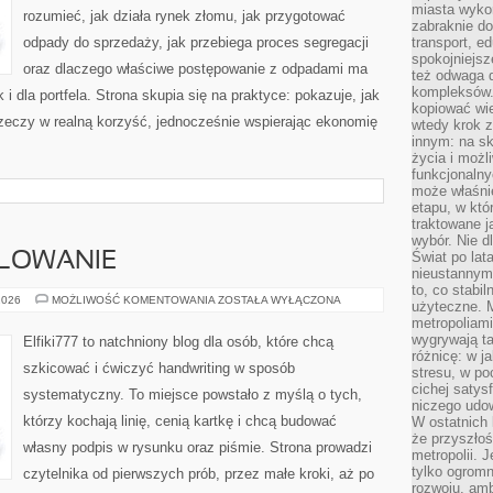
miasta wyko
rozumieć, jak działa rynek złomu, jak przygotować
zabraknie do
odpady do sprzedaży, jak przebiega proces segregacji
transport, e
spokojniejsz
oraz dlaczego właściwe postępowanie z odpadami ma
też odwaga 
kompleksów.
 i dla portfela. Strona skupia się na praktyce: pokazuje, jak
kopiować wie
zeczy w realną korzyść, jednocześnie wspierając ekonomię
wtedy krok z
innym: na ska
życia i możl
funkcjonalny
może właśni
etapu, w któ
traktowane j
wybór. Nie d
Świat po lat
ALOWANIE
nieustannym
to, co stabi
RYSOWANIE
2026
MOŻLIWOŚĆ KOMENTOWANIA
ZOSTAŁA WYŁĄCZONA
użyteczne. 
I
metropoliami
MALOWANIE
wygrywają t
Elfiki777 to natchniony blog dla osób, które chcą
różnicę: w j
szkicować i ćwiczyć handwriting w sposób
stresu, w po
cichej satys
systematyczny. To miejsce powstało z myślą o tych,
niczego udo
którzy kochają linię, cenią kartkę i chcą budować
W ostatnich 
że przyszłoś
własny podpis w rysunku oraz piśmie. Strona prowadzi
metropolii. 
tylko ogromn
czytelnika od pierwszych prób, przez małe kroki, aż po
rozwoju, amb