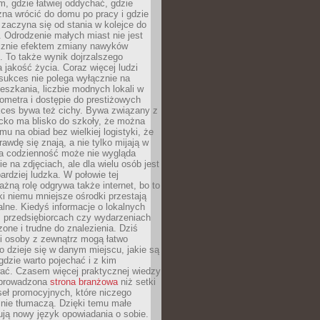
, gdzie łatwiej oddychać, gdzie
na wrócić do domu po pracy i gdzie
zaczyna się od stania w kolejce do
 Odrodzenie małych miast nie jest
cznie efektem zmiany nawyków
 To także wynik dojrzalszego
a jakość życia. Coraz więcej ludzi
sukces nie polega wyłącznie na
eszkania, liczbie modnych lokali w
lometra i dostępie do prestiżowych
kces bywa też cichy. Bywa związany z
cko ma blisko do szkoły, że można
mu na obiad bez wielkiej logistyki, że
rawdę się znają, a nie tylko mijają w
ka codzienność może nie wygląda
ie na zdjęciach, ale dla wielu osób jest
ardziej ludzka. W połowie tej
żną rolę odgrywa także internet, bo to
ki niemu mniejsze ośrodki przestają
alne. Kiedyś informacje o lokalnych
, przedsiębiorcach czy wydarzeniach
zone i trudne do znalezienia. Dziś
i osoby z zewnątrz mogą łatwo
o dzieje się w danym miejscu, jakie są
gdzie warto pojechać i z kim
ać. Czasem więcej praktycznej wiedzy
 prowadzona
strona branżowa
niż setki
eł promocyjnych, które niczego
nie tłumaczą. Dzięki temu małe
ją nowy język opowiadania o sobie.