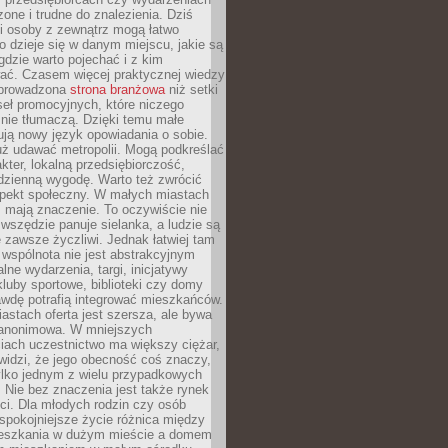
zone i trudne do znalezienia. Dziś
i osoby z zewnątrz mogą łatwo
o dzieje się w danym miejscu, jakie są
gdzie warto pojechać i z kim
ać. Czasem więcej praktycznej wiedzy
 prowadzona
strona branżowa
niż setki
eł promocyjnych, które niczego
nie tłumaczą. Dzięki temu małe
ją nowy język opowiadania o sobie.
uż udawać metropolii. Mogą podkreślać
kter, lokalną przedsiębiorczość,
odzienną wygodę. Warto też zwrócić
pekt społeczny. W małych miastach
ż mają znaczenie. To oczywiście nie
wszędzie panuje sielanka, a ludzie są
 zawsze życzliwi. Jednak łatwiej tam
 wspólnota nie jest abstrakcyjnym
lne wydarzenia, targi, inicjatywy
kluby sportowe, biblioteki czy domy
awdę potrafią integrować mieszkańców.
stach oferta jest szersza, ale bywa
j anonimowa. W mniejszych
iach uczestnictwo ma większy ciężar,
widzi, że jego obecność coś znaczy,
tylko jednym z wielu przypadkowych
 Nie bez znaczenia jest także rynek
ci. Dla młodych rodzin czy osób
spokojniejsze życie różnica między
eszkania w dużym mieście a domem