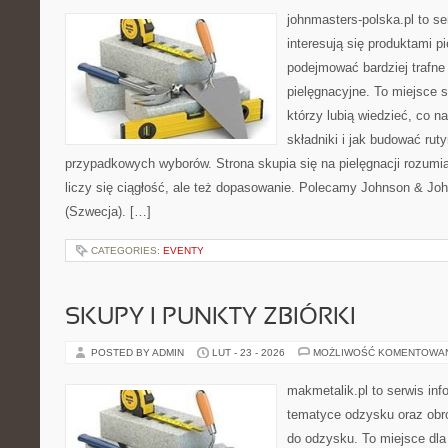
johnmasters-polska.pl to se
interesują się produktami p
podejmować bardziej trafn
pielęgnacyjne. To miejsce 
którzy lubią wiedzieć, co na
składniki i jak budować ru
przypadkowych wyborów. Strona skupia się na pielęgnacji rozumi
liczy się ciągłość, ale też dopasowanie. Polecamy Johnson & Joh
(Szwecja). […]
CATEGORIES:
EVENTY
SKUPY I PUNKTY ZBIÓRKI
POSTED BY ADMIN
LUT - 23 - 2026
MOŻLIWOŚĆ KOMENTOWA
makmetalik.pl to serwis in
tematyce odzysku oraz obr
do odzysku. To miejsce dla o