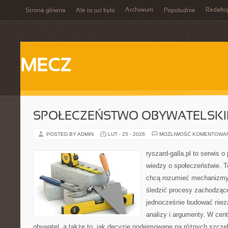
Archiwum
Redakc
Strona główna
Ale to już było
Popołudnie
MECZ
SPOŁECZEŃSTWO OBYWATELSKI
POSTED BY ADMIN
LUT - 25 - 2026
MOŻLIWOŚĆ KOMENTOWA
ryszard-galla.pl to serwis o 
wiedzy o społeczeństwie. To
chcą rozumieć mechanizmy 
śledzić procesy zachodzące
jednocześnie budować nieza
analizy i argumenty. W cen
obywatel, a także to, jak decyzje podejmowane na różnych szczeb