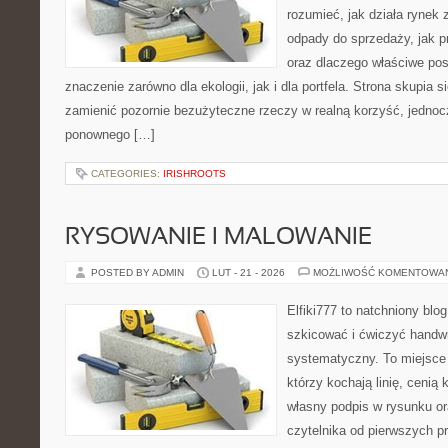
rozumieć, jak działa rynek
odpady do sprzedaży, jak p
oraz dlaczego właściwe po
znaczenie zarówno dla ekologii, jak i dla portfela. Strona skupia s
zamienić pozornie bezużyteczne rzeczy w realną korzyść, jedno
ponownego […]
CATEGORIES:
IRISHROOTS
RYSOWANIE I MALOWANIE
POSTED BY ADMIN
LUT - 21 - 2026
MOŻLIWOŚĆ KOMENTOWA
Elfiki777 to natchniony blo
szkicować i ćwiczyć handwr
systematyczny. To miejsce 
którzy kochają linię, cenią
własny podpis w rysunku or
czytelnika od pierwszych pr