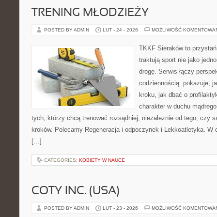
TRENING MŁODZIEŻY
POSTED BY ADMIN
LUT - 24 - 2026
MOŻLIWOŚĆ KOMENTOWA
TKKF Sieraków to przystań i
traktują sport nie jako jedn
drogę. Serwis łączy perspe
codziennością: pokazuje, j
kroku, jak dbać o profilakty
charakter w duchu mądrego 
tych, którzy chcą trenować rozsądniej, niezależnie od tego, czy 
kroków. Polecamy Regeneracja i odpoczynek i Lekkoatletyka. W c
[…]
CATEGORIES:
KOBIETY W NAUCE
COTY INC. (USA)
POSTED BY ADMIN
LUT - 23 - 2026
MOŻLIWOŚĆ KOMENTOWA