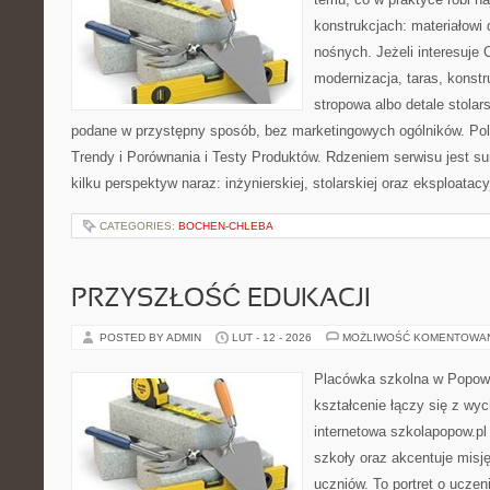
konstrukcjach: materiałow
nośnych. Jeżeli interesuje
modernizacja, taras, konst
stropowa albo detale stolar
podane w przystępny sposób, bez marketingowych ogólników. Pole
Trendy i Porównania i Testy Produktów. Rdzeniem serwisu jest s
kilku perspektyw naraz: inżynierskiej, stolarskiej oraz eksploatacy
CATEGORIES:
BOCHEN-CHLEBA
PRZYSZŁOŚĆ EDUKACJI
POSTED BY ADMIN
LUT - 12 - 2026
MOŻLIWOŚĆ KOMENTOWA
Placówka szkolna w Popowi
kształcenie łączy się z wy
internetowa szkolapopow.pl
szkoły oraz akcentuje misję
uczniów. To portret o uczen