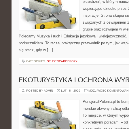
przestrzeń, w którym naucz
wspierające dziecko przez 
inspiracje. Strona skupia 
związanych z oswajaniem 
grupie oraz rozwojem w wi
Polecamy Muzyka i ruch i Edukacja językowa i wielojęzyczność. 
podręcznikiem. To raczej praktyczny przewodnik po tym, jak wspi
się płacz, gdy w […]
CATEGORIES:
STUDENTWPODROZY
EKOTURYSTYKA I OCHRONA WY
POSTED BY ADMIN
LUT - 8 - 2026
MOŻLIWOŚĆ KOMENTOWAN
PensjonatPolonia.pl to kom
morskie akweny i chcą odkr
To miejsce, w którym wypo
konkretnymi poradami – od 