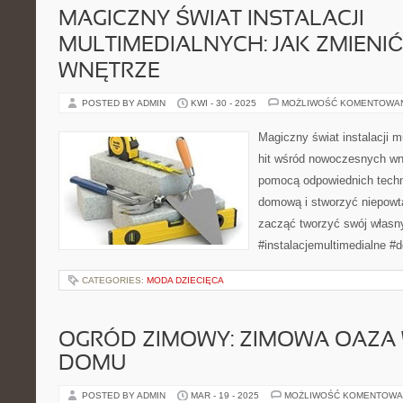
MAGICZNY ŚWIAT INSTALACJI
MULTIMEDIALNYCH: JAK ZMIENI
WNĘTRZE
POSTED BY ADMIN
KWI - 30 - 2025
MOŻLIWOŚĆ KOMENTOWA
Magiczny świat instalacji m
hit wśród nowoczesnych wnę
pomocą odpowiednich techno
domową i stworzyć niepowt
zacząć tworzyć swój własn
#instalacjemultimedialne #
CATEGORIES:
MODA DZIECIĘCA
OGRÓD ZIMOWY: ZIMOWA OAZA
DOMU
POSTED BY ADMIN
MAR - 19 - 2025
MOŻLIWOŚĆ KOMENTOWA