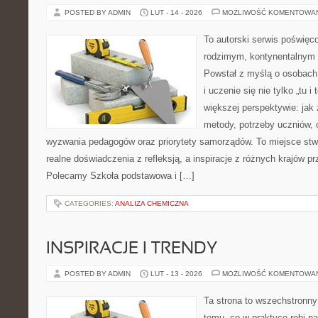
POSTED BY ADMIN
LUT - 14 - 2026
MOŻLIWOŚĆ KOMENTOWA
To autorski serwis poświęc
rodzimym, kontynentalnym
Powstał z myślą o osobach,
i uczenie się nie tylko „tu i
większej perspektywie: jak 
metody, potrzeby uczniów, 
wyzwania pedagogów oraz priorytety samorządów. To miejsce stw
realne doświadczenia z refleksją, a inspiracje z różnych krajów p
Polecamy Szkoła podstawowa i […]
CATEGORIES:
ANALIZA CHEMICZNA
INSPIRACJE I TRENDY
POSTED BY ADMIN
LUT - 13 - 2026
MOŻLIWOŚĆ KOMENTOWA
Ta strona to wszechstronn
temu, co w praktyce robi n