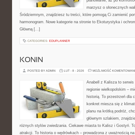
planowanie, aż po komforto
marzysz o słonecznych wa
Śródziemnym, znajdziesz tu treści, które pomogą Ci zamienić p
harmonogram. Nowe kategorie na stronie to Ekoturystyka i ochrona
Główną […]
CATEGORIES:
EDUPLANNER
KONIN
POSTED BY ADMIN
LUT - 8 - 2026
MOŻLIWOŚĆ KOMENTOWAN
Anabell z Kalisza to serwi
regionie wielkopolskim – mi
historią. To przestrzeń dla
konkret miesza się z klima
planu na krótką podróż, ch
głównym szlakiem, znajdzie
różnych stylów zwiedzania. Ciekawe miasta to Kalisz i Gostyń. To 
atrakcji. To historia o wędrówkach – prowadzona z uważnością na