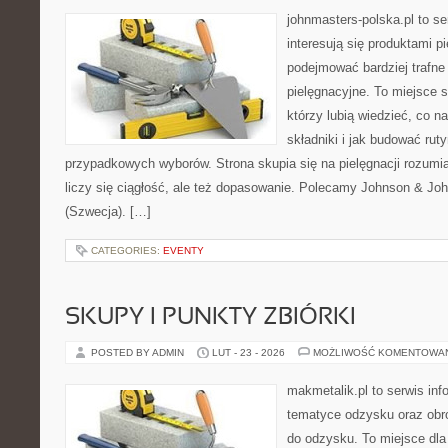
johnmasters-polska.pl to se
interesują się produktami p
podejmować bardziej trafn
pielęgnacyjne. To miejsce 
którzy lubią wiedzieć, co na
składniki i jak budować ru
przypadkowych wyborów. Strona skupia się na pielęgnacji rozumi
liczy się ciągłość, ale też dopasowanie. Polecamy Johnson & Joh
(Szwecja). […]
CATEGORIES:
EVENTY
SKUPY I PUNKTY ZBIÓRKI
POSTED BY ADMIN
LUT - 23 - 2026
MOŻLIWOŚĆ KOMENTOWA
makmetalik.pl to serwis in
tematyce odzysku oraz obr
do odzysku. To miejsce dla o