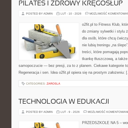
PILATES I ZDROWY KRĘGOSŁUP
POSTED BY ADMIN
LUT - 10 - 2026
MOŻLIWOŚĆ KOMENTOWA
o2fit.pl to Fitness Klub, kt
do zmiany sylwetki i stylu 
dla osób, które chcą ćwicz
nie lubią treningu „na ślepo
treści, które pomagają pop
tkankę tłuszczową, a także
samopoczucie — bez presji, za to z planem. Ciekawe kategorie to 
Regeneracja i sen. Idea o2fit.pl opiera się na prostym założeniu: 
CATEGORIES:
ZAROSLA
TECHNOLOGIA W EDUKACJI
POSTED BY ADMIN
LUT - 9 - 2026
MOŻLIWOŚĆ KOMENTOWAN
PRZEDSZKOLE NA 5 – worta