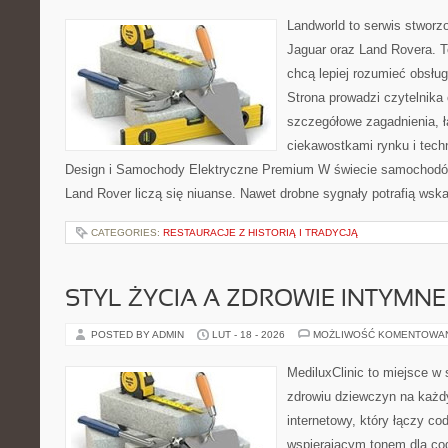
Landworld to serwis stworz
Jaguar oraz Land Rovera. To
chcą lepiej rozumieć obsłu
Strona prowadzi czytelnika
szczegółowe zagadnienia, ł
ciekawostkami rynku i tech
Design i Samochody Elektryczne Premium W świecie samochodów
Land Rover liczą się niuanse. Nawet drobne sygnały potrafią ws
CATEGORIES:
RESTAURACJE Z HISTORIĄ I TRADYCJĄ
STYL ŻYCIA A ZDROWIE INTYMNE
POSTED BY ADMIN
LUT - 18 - 2026
MOŻLIWOŚĆ KOMENTOWA
MediluxClinic to miejsce w 
zdrowiu dziewczyn na każdy
internetowy, który łączy c
wspierającym tonem dla co