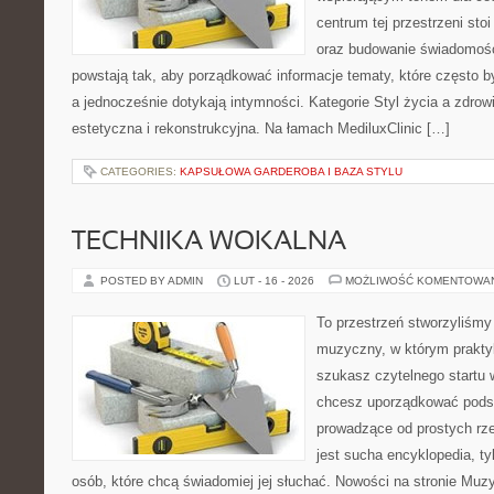
centrum tej przestrzeni sto
oraz budowanie świadomośc
powstają tak, aby porządkować informacje tematy, które często 
a jednocześnie dotykają intymności. Kategorie Styl życia a zdrow
estetyczna i rekonstrukcyjna. Na łamach MediluxClinic […]
CATEGORIES:
KAPSUŁOWA GARDEROBA I BAZA STYLU
TECHNIKA WOKALNA
POSTED BY ADMIN
LUT - 16 - 2026
MOŻLIWOŚĆ KOMENTOWA
To przestrzeń stworzyliśmy
muzyczny, w którym praktyk
szukasz czytelnego startu 
chcesz uporządkować podst
prowadzące od prostych rze
jest sucha encyklopedia, ty
osób, które chcą świadomiej jej słuchać. Nowości na stronie Mu