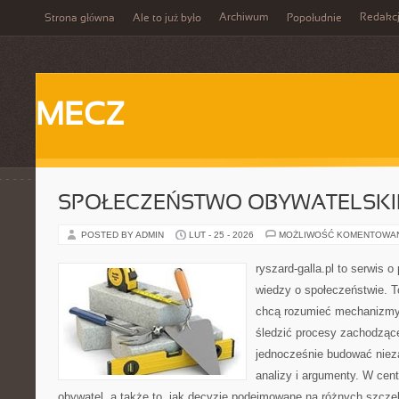
Archiwum
Redakc
Strona główna
Ale to już było
Popołudnie
MECZ
SPOŁECZEŃSTWO OBYWATELSKI
POSTED BY ADMIN
LUT - 25 - 2026
MOŻLIWOŚĆ KOMENTOWA
ryszard-galla.pl to serwis o 
wiedzy o społeczeństwie. To
chcą rozumieć mechanizmy 
śledzić procesy zachodzące
jednocześnie budować nieza
analizy i argumenty. W cen
obywatel, a także to, jak decyzje podejmowane na różnych szczeb