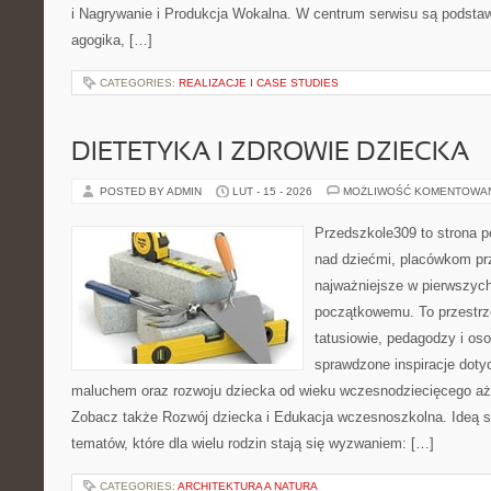
i Nagrywanie i Produkcja Wokalna. W centrum serwisu są podstawy
agogika, […]
CATEGORIES:
REALIZACJE I CASE STUDIES
DIETETYKA I ZDROWIE DZIECKA
POSTED BY ADMIN
LUT - 15 - 2026
MOŻLIWOŚĆ KOMENTOWA
Przedszkole309 to strona 
nad dziećmi, placówkom pr
najważniejsze w pierwszych
początkowemu. To przestrz
tatusiowie, pedagodzy i oso
sprawdzone inspiracje dotyc
maluchem oraz rozwoju dziecka od wieku wczesnodziecięcego aż 
Zobacz także Rozwój dziecka i Edukacja wczesnoszkolna. Ideą s
tematów, które dla wielu rodzin stają się wyzwaniem: […]
CATEGORIES:
ARCHITEKTURA A NATURA