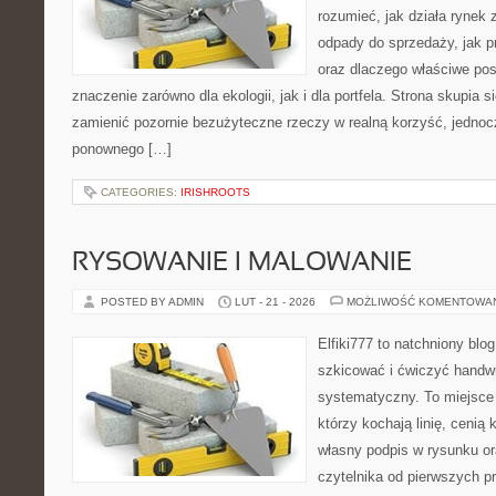
rozumieć, jak działa rynek
odpady do sprzedaży, jak p
oraz dlaczego właściwe po
znaczenie zarówno dla ekologii, jak i dla portfela. Strona skupia s
zamienić pozornie bezużyteczne rzeczy w realną korzyść, jedno
ponownego […]
CATEGORIES:
IRISHROOTS
RYSOWANIE I MALOWANIE
POSTED BY ADMIN
LUT - 21 - 2026
MOŻLIWOŚĆ KOMENTOWA
Elfiki777 to natchniony blo
szkicować i ćwiczyć handwr
systematyczny. To miejsce 
którzy kochają linię, cenią
własny podpis w rysunku or
czytelnika od pierwszych pr