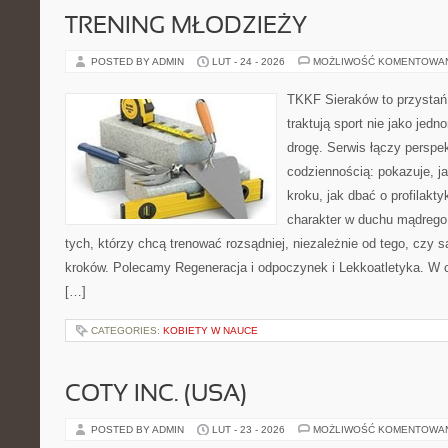
TRENING MŁODZIEŻY
POSTED BY ADMIN
LUT - 24 - 2026
MOŻLIWOŚĆ KOMENTOWA
TKKF Sieraków to przystań i
traktują sport nie jako jedn
drogę. Serwis łączy perspe
codziennością: pokazuje, j
kroku, jak dbać o profilakty
charakter w duchu mądrego 
tych, którzy chcą trenować rozsądniej, niezależnie od tego, czy 
kroków. Polecamy Regeneracja i odpoczynek i Lekkoatletyka. W c
[…]
CATEGORIES:
KOBIETY W NAUCE
COTY INC. (USA)
POSTED BY ADMIN
LUT - 23 - 2026
MOŻLIWOŚĆ KOMENTOWA