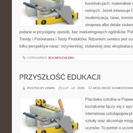
konstrukcjach: materiałow
nośnych. Jeżeli interesuje
modernizacja, taras, konst
stropowa albo detale stolar
podane w przystępny sposób, bez marketingowych ogólników. Pole
Trendy i Porównania i Testy Produktów. Rdzeniem serwisu jest s
kilku perspektyw naraz: inżynierskiej, stolarskiej oraz eksploatacy
CATEGORIES:
BOCHEN-CHLEBA
PRZYSZŁOŚĆ EDUKACJI
POSTED BY ADMIN
LUT - 12 - 2026
MOŻLIWOŚĆ KOMENTOWA
Placówka szkolna w Popowi
kształcenie łączy się z wy
internetowa szkolapopow.pl
szkoły oraz akcentuje misję
uczniów. To portret o uczen