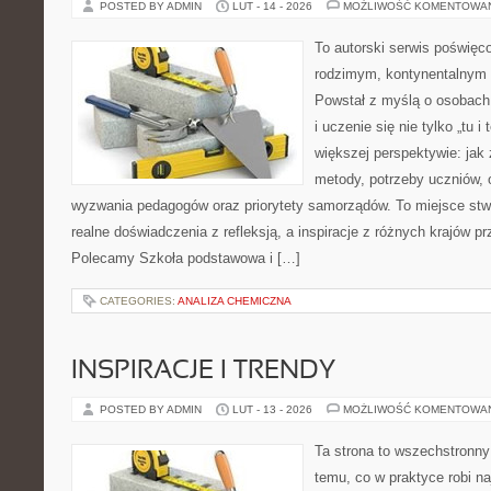
POSTED BY ADMIN
LUT - 14 - 2026
MOŻLIWOŚĆ KOMENTOWA
To autorski serwis poświęc
rodzimym, kontynentalnym
Powstał z myślą o osobach,
i uczenie się nie tylko „tu i
większej perspektywie: jak 
metody, potrzeby uczniów, 
wyzwania pedagogów oraz priorytety samorządów. To miejsce stw
realne doświadczenia z refleksją, a inspiracje z różnych krajów p
Polecamy Szkoła podstawowa i […]
CATEGORIES:
ANALIZA CHEMICZNA
INSPIRACJE I TRENDY
POSTED BY ADMIN
LUT - 13 - 2026
MOŻLIWOŚĆ KOMENTOWA
Ta strona to wszechstronn
temu, co w praktyce robi n