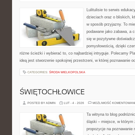
Lulitulisie to serwis eduka
dzieciach oraz o bliskich,
w sposób przyjazny. To mie
podawane jako zabawa, a c
się w pozytywne doświadcz
pomysłowością, dzięki cz
różne ścieżki i wybierać to, co najbardziej intryguje. Polecamy P
ideą jest stworzenie spokojnej przestrzeni, w której poznawanie 
CATEGORIES:
ŚRODA WIELKOPOLSKA
ŚWIĘTOCHŁOWICE
POSTED BY ADMIN
LUT - 4 - 2026
MOŻLIWOŚĆ KOMENTOWAN
Ta witryna to blog podróżni
śląski – miejsce, w którym
propozycje na poznawanie m