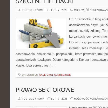
SZKOLNE LIFEHACKI
POSTED BY ADMIN
LUT - 7 - 2026
MOŻLIWOŚĆ KOMENTOWAN
PSP Kamionka to blog eduk
doświadczenia o tym, jak 
modelu szkoły zdalnej. To 
kursantach, domowych ment
którzy chcą opanować codz
internet. Jeśli interesuje Ci
zastosowania, znajdziesz tu podpowiedzi, które prowadzą krok p
sprawdzonych rozwiązań. Dobre kategorie to Kariera i doradztwo
klasie. Idea serwisu jest […]
CATEGORIES:
SALE OKOLICZNOŚCIOWE
PRAWO SEKTOROWE
POSTED BY ADMIN
LUT - 7 - 2026
MOŻLIWOŚĆ KOMENTOWAN
Kompendium po RODO to pla