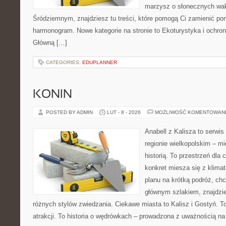
marzysz o słonecznych wa
Śródziemnym, znajdziesz tu treści, które pomogą Ci zamienić p
harmonogram. Nowe kategorie na stronie to Ekoturystyka i ochrona
Główną […]
CATEGORIES:
EDUPLANNER
KONIN
POSTED BY ADMIN
LUT - 8 - 2026
MOŻLIWOŚĆ KOMENTOWAN
Anabell z Kalisza to serwi
regionie wielkopolskim – mi
historią. To przestrzeń dla
konkret miesza się z klima
planu na krótką podróż, ch
głównym szlakiem, znajdzie
różnych stylów zwiedzania. Ciekawe miasta to Kalisz i Gostyń. To 
atrakcji. To historia o wędrówkach – prowadzona z uważnością na