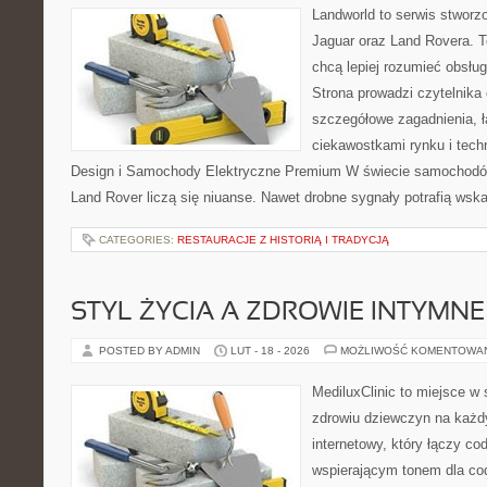
Landworld to serwis stworz
Jaguar oraz Land Rovera. To
chcą lepiej rozumieć obsłu
Strona prowadzi czytelnika
szczegółowe zagadnienia, ł
ciekawostkami rynku i tech
Design i Samochody Elektryczne Premium W świecie samochodów
Land Rover liczą się niuanse. Nawet drobne sygnały potrafią ws
CATEGORIES:
RESTAURACJE Z HISTORIĄ I TRADYCJĄ
STYL ŻYCIA A ZDROWIE INTYMNE
POSTED BY ADMIN
LUT - 18 - 2026
MOŻLIWOŚĆ KOMENTOWA
MediluxClinic to miejsce w 
zdrowiu dziewczyn na każdy
internetowy, który łączy c
wspierającym tonem dla co