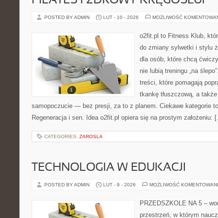
PILATES I ZDROWY KRĘGOSŁUP
POSTED BY ADMIN
LUT - 10 - 2026
MOŻLIWOŚĆ KOMENTOWA
o2fit.pl to Fitness Klub, kt
do zmiany sylwetki i stylu 
dla osób, które chcą ćwicz
nie lubią treningu „na ślepo
treści, które pomagają pop
tkankę tłuszczową, a także
samopoczucie — bez presji, za to z planem. Ciekawe kategorie to 
Regeneracja i sen. Idea o2fit.pl opiera się na prostym założeniu: 
CATEGORIES:
ZAROSLA
TECHNOLOGIA W EDUKACJI
POSTED BY ADMIN
LUT - 9 - 2026
MOŻLIWOŚĆ KOMENTOWAN
PRZEDSZKOLE NA 5 – worta
przestrzeń, w którym naucz