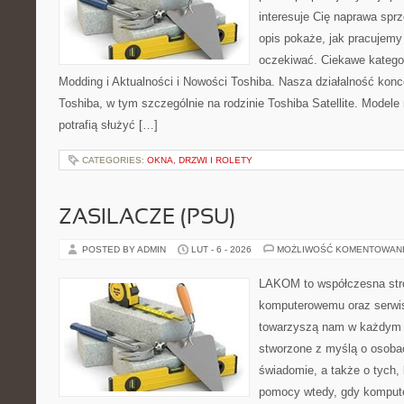
interesuje Cię naprawa sprz
opis pokaże, jak pracujemy
oczekiwać. Ciekawe kategor
Modding i Aktualności i Nowości Toshiba. Nasza działalność konc
Toshiba, w tym szczególnie na rodzinie Toshiba Satellite. Modele 
potrafią służyć […]
CATEGORIES:
OKNA, DRZWI I ROLETY
ZASILACZE (PSU)
POSTED BY ADMIN
LUT - 6 - 2026
MOŻLIWOŚĆ KOMENTOWAN
LAKOM to współczesna str
komputerowemu oraz serwis
towarzyszą nam w każdym t
stworzone z myślą o osobac
świadomie, a także o tych, 
pomocy wtedy, gdy komputer