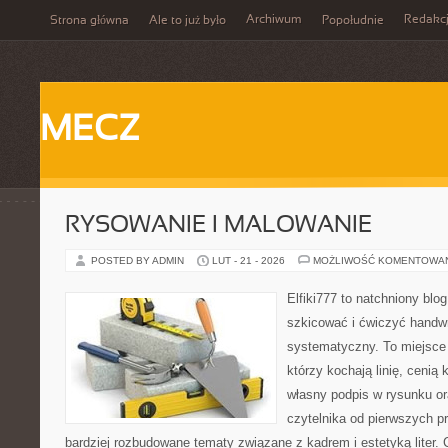
Archiwum
Redakc
Strona główna
Ale to już było
Popołudnie
MECZ
RYSOWANIE I MALOWANIE
POSTED BY ADMIN
LUT - 21 - 2026
MOŻLIWOŚĆ KOMENTOWA
Elfiki777 to natchniony blo
szkicować i ćwiczyć handwr
systematyczny. To miejsce 
którzy kochają linię, cenią
własny podpis w rysunku or
czytelnika od pierwszych pr
bardziej rozbudowane tematy związane z kadrem i estetyką liter. C