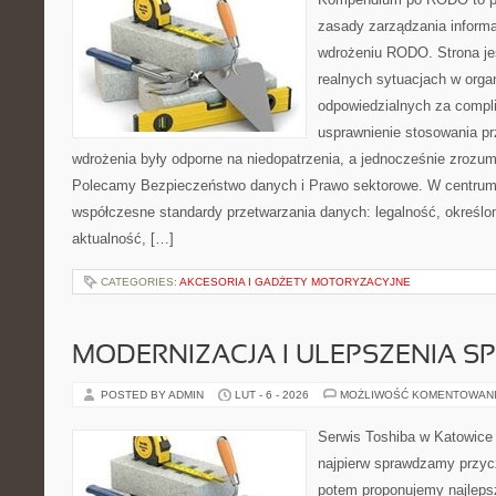
zasady zarządzania informa
wdrożeniu RODO. Strona je
realnych sytuacjach w orga
odpowiedzialnych za compli
usprawnienie stosowania pr
wdrożenia były odporne na niedopatrzenia, a jednocześnie zrozum
Polecamy Bezpieczeństwo danych i Prawo sektorowe. W centrum 
współczesne standardy przetwarzania danych: legalność, określon
aktualność, […]
CATEGORIES:
AKCESORIA I GADŻETY MOTORYZACYJNE
MODERNIZACJA I ULEPSZENIA S
POSTED BY ADMIN
LUT - 6 - 2026
MOŻLIWOŚĆ KOMENTOWAN
Serwis Toshiba w Katowice 
najpierw sprawdzamy przyc
potem proponujemy najlepsz