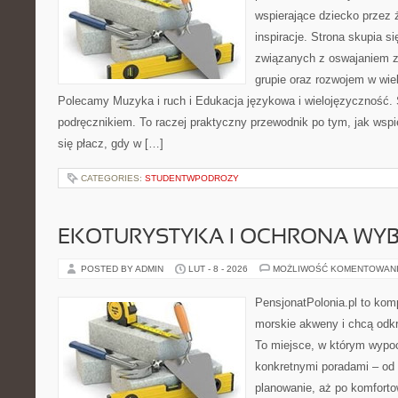
wspierające dziecko przez 
inspiracje. Strona skupia 
związanych z oswajaniem 
grupie oraz rozwojem w wi
Polecamy Muzyka i ruch i Edukacja językowa i wielojęzyczność. 
podręcznikiem. To raczej praktyczny przewodnik po tym, jak wspi
się płacz, gdy w […]
CATEGORIES:
STUDENTWPODROZY
EKOTURYSTYKA I OCHRONA WY
POSTED BY ADMIN
LUT - 8 - 2026
MOŻLIWOŚĆ KOMENTOWAN
PensjonatPolonia.pl to kom
morskie akweny i chcą odkr
To miejsce, w którym wypo
konkretnymi poradami – od 
planowanie, aż po komforto