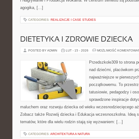
i Nagrywanie i Produkcja Wokalna. W centrum serwisu są podstawy
agogika, […]
CATEGORIES:
REALIZACJE I CASE STUDIES
DIETETYKA I ZDROWIE DZIECKA
POSTED BY ADMIN
LUT - 15 - 2026
MOŻLIWOŚĆ KOMENTOWA
Przedszkole309 to strona 
nad dziećmi, placówkom pr
najważniejsze w pierwszych
początkowemu. To przestrz
tatusiowie, pedagodzy i oso
sprawdzone inspiracje dotyc
maluchem oraz rozwoju dziecka od wieku wczesnodziecięcego aż 
Zobacz także Rozwój dziecka i Edukacja wczesnoszkolna. Ideą s
tematów, które dla wielu rodzin stają się wyzwaniem: […]
CATEGORIES:
ARCHITEKTURA A NATURA