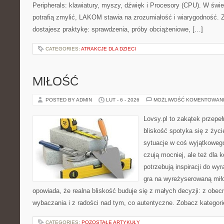
Peripherals: klawiatury, myszy, dźwięk i Procesory (CPU). W świe
potrafią zmylić, LAKOM stawia na zrozumiałość i wiarygodność.
dostajesz praktykę: sprawdzenia, próby obciążeniowe, […]
CATEGORIES:
ATRAKCJE DLA DZIECI
MIŁOŚĆ
POSTED BY ADMIN
LUT - 6 - 2026
MOŻLIWOŚĆ KOMENTOWAN
Lovsy.pl to zakątek przepe
bliskość spotyka się z życ
sytuacje w coś wyjątkowego.
czują mocniej, ale też dla 
potrzebują inspiracji do wy
gra na wyreżyserowaną mił
opowiada, że realna bliskość buduje się z małych decyzji: z obec
wybaczania i z radości nad tym, co autentyczne. Zobacz kategori
CATEGORIES:
POZOSTAŁE ARTYKUŁY