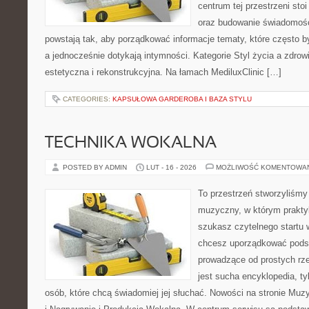
centrum tej przestrzeni sto
oraz budowanie świadomośc
powstają tak, aby porządkować informacje tematy, które często 
a jednocześnie dotykają intymności. Kategorie Styl życia a zdrow
estetyczna i rekonstrukcyjna. Na łamach MediluxClinic […]
CATEGORIES:
KAPSUŁOWA GARDEROBA I BAZA STYLU
TECHNIKA WOKALNA
POSTED BY ADMIN
LUT - 16 - 2026
MOŻLIWOŚĆ KOMENTOWA
To przestrzeń stworzyliśmy
muzyczny, w którym praktyk
szukasz czytelnego startu 
chcesz uporządkować podst
prowadzące od prostych rze
jest sucha encyklopedia, ty
osób, które chcą świadomiej jej słuchać. Nowości na stronie Mu