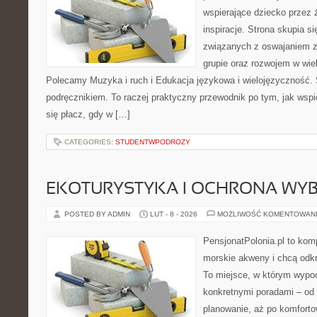
wspierające dziecko przez 
inspiracje. Strona skupia 
związanych z oswajaniem 
grupie oraz rozwojem w wi
Polecamy Muzyka i ruch i Edukacja językowa i wielojęzyczność. 
podręcznikiem. To raczej praktyczny przewodnik po tym, jak wspi
się płacz, gdy w […]
CATEGORIES:
STUDENTWPODROZY
EKOTURYSTYKA I OCHRONA WY
POSTED BY ADMIN
LUT - 8 - 2026
MOŻLIWOŚĆ KOMENTOWAN
PensjonatPolonia.pl to kom
morskie akweny i chcą odkr
To miejsce, w którym wypo
konkretnymi poradami – od 
planowanie, aż po komforto