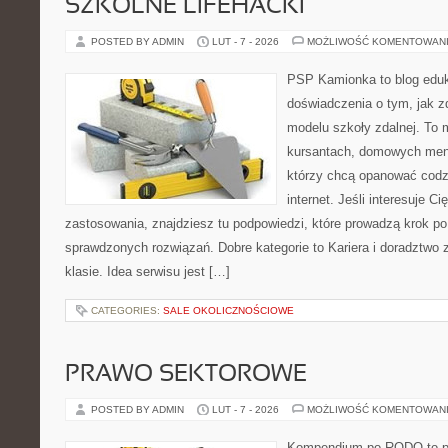
SZKOLNE LIFEHACKI
POSTED BY ADMIN
LUT - 7 - 2026
MOŻLIWOŚĆ KOMENTOWAN
PSP Kamionka to blog eduk
doświadczenia o tym, jak 
modelu szkoły zdalnej. To 
kursantach, domowych ment
którzy chcą opanować codz
internet. Jeśli interesuje Ci
zastosowania, znajdziesz tu podpowiedzi, które prowadzą krok p
sprawdzonych rozwiązań. Dobre kategorie to Kariera i doradztwo
klasie. Idea serwisu jest […]
CATEGORIES:
SALE OKOLICZNOŚCIOWE
PRAWO SEKTOROWE
POSTED BY ADMIN
LUT - 7 - 2026
MOŻLIWOŚĆ KOMENTOWAN
Kompendium po RODO to pla