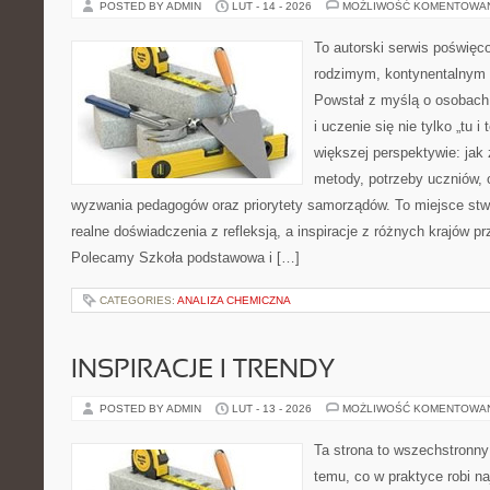
POSTED BY ADMIN
LUT - 14 - 2026
MOŻLIWOŚĆ KOMENTOWA
To autorski serwis poświęc
rodzimym, kontynentalnym
Powstał z myślą o osobach,
i uczenie się nie tylko „tu i
większej perspektywie: jak 
metody, potrzeby uczniów, 
wyzwania pedagogów oraz priorytety samorządów. To miejsce stw
realne doświadczenia z refleksją, a inspiracje z różnych krajów p
Polecamy Szkoła podstawowa i […]
CATEGORIES:
ANALIZA CHEMICZNA
INSPIRACJE I TRENDY
POSTED BY ADMIN
LUT - 13 - 2026
MOŻLIWOŚĆ KOMENTOWA
Ta strona to wszechstronn
temu, co w praktyce robi n