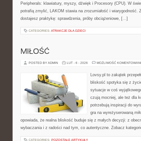
Peripherals: klawiatury, myszy, dźwięk i Procesory (CPU). W świe
potrafią zmylić, LAKOM stawia na zrozumiałość i wiarygodność.
dostajesz praktykę: sprawdzenia, próby obciążeniowe, […]
CATEGORIES:
ATRAKCJE DLA DZIECI
MIŁOŚĆ
POSTED BY ADMIN
LUT - 6 - 2026
MOŻLIWOŚĆ KOMENTOWAN
Lovsy.pl to zakątek przepe
bliskość spotyka się z życ
sytuacje w coś wyjątkowego.
czują mocniej, ale też dla 
potrzebują inspiracji do wy
gra na wyreżyserowaną mił
opowiada, że realna bliskość buduje się z małych decyzji: z obec
wybaczania i z radości nad tym, co autentyczne. Zobacz kategori
CATEGORIES:
POZOSTAŁE ARTYKUŁY