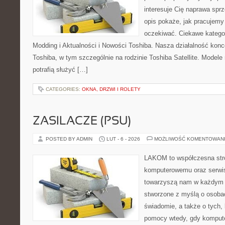
interesuje Cię naprawa sprz
opis pokaże, jak pracujemy
oczekiwać. Ciekawe kategor
Modding i Aktualności i Nowości Toshiba. Nasza działalność konc
Toshiba, w tym szczególnie na rodzinie Toshiba Satellite. Modele 
potrafią służyć […]
CATEGORIES:
OKNA, DRZWI I ROLETY
ZASILACZE (PSU)
POSTED BY ADMIN
LUT - 6 - 2026
MOŻLIWOŚĆ KOMENTOWAN
LAKOM to współczesna str
komputerowemu oraz serwis
towarzyszą nam w każdym t
stworzone z myślą o osobac
świadomie, a także o tych, 
pomocy wtedy, gdy komputer