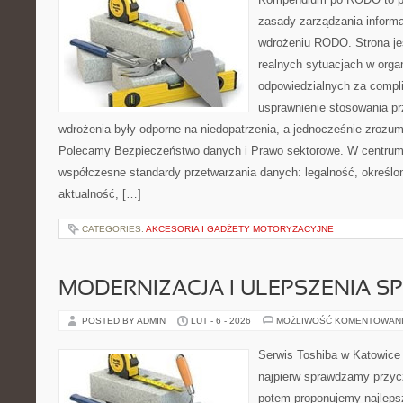
zasady zarządzania informa
wdrożeniu RODO. Strona je
realnych sytuacjach w orga
odpowiedzialnych za compli
usprawnienie stosowania pr
wdrożenia były odporne na niedopatrzenia, a jednocześnie zrozum
Polecamy Bezpieczeństwo danych i Prawo sektorowe. W centrum 
współczesne standardy przetwarzania danych: legalność, określon
aktualność, […]
CATEGORIES:
AKCESORIA I GADŻETY MOTORYZACYJNE
MODERNIZACJA I ULEPSZENIA S
POSTED BY ADMIN
LUT - 6 - 2026
MOŻLIWOŚĆ KOMENTOWAN
Serwis Toshiba w Katowice 
najpierw sprawdzamy przyc
potem proponujemy najlepsz