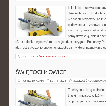
Lulitulisie to serwis eduka
dzieciach oraz o bliskich,
w sposób przyjazny. To mie
podawane jako zabawa, a c
się w pozytywne doświadcz
pomysłowością, dzięki cz
różne ścieżki i wybierać to, co najbardziej intryguje. Polecamy P
ideą jest stworzenie spokojnej przestrzeni, w której poznawanie 
CATEGORIES:
ŚRODA WIELKOPOLSKA
ŚWIĘTOCHŁOWICE
POSTED BY ADMIN
LUT - 4 - 2026
MOŻLIWOŚĆ KOMENTOWAN
Ta witryna to blog podróżni
śląski – miejsce, w którym
propozycje na poznawanie m