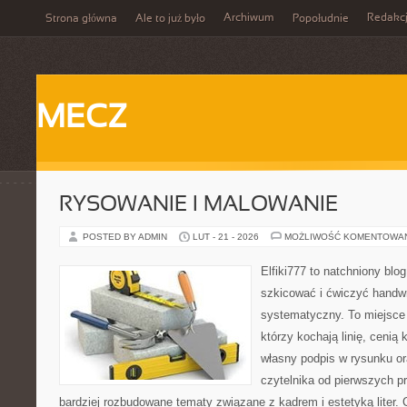
Archiwum
Redakc
Strona główna
Ale to już było
Popołudnie
MECZ
RYSOWANIE I MALOWANIE
POSTED BY ADMIN
LUT - 21 - 2026
MOŻLIWOŚĆ KOMENTOWA
Elfiki777 to natchniony blo
szkicować i ćwiczyć handwr
systematyczny. To miejsce 
którzy kochają linię, cenią
własny podpis w rysunku or
czytelnika od pierwszych pr
bardziej rozbudowane tematy związane z kadrem i estetyką liter. C