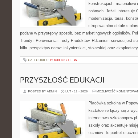
konstrukcjach: materiałow
nośnych. Jeżeli interesuje
modernizacja, taras, konst
stropowa albo detale stolar
podane w przystępny sposób, bez marketingowych ogólników. Pole
Trendy i Porównania i Testy Produktów. Rdzeniem serwisu jest s
kilku perspektyw naraz: inżynierskiej, stolarskiej oraz eksploatacy
CATEGORIES:
BOCHEN-CHLEBA
PRZYSZŁOŚĆ EDUKACJI
POSTED BY ADMIN
LUT - 12 - 2026
MOŻLIWOŚĆ KOMENTOWA
Placówka szkolna w Popowi
kształcenie łączy się z wy
internetowa szkolapopow.pl
szkoły oraz akcentuje misję
uczniów. To portret o uczen