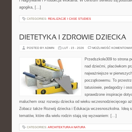
i Nagrywanie i Produkcja Wokalna. W centrum serwisu są podstawy
agogika, […]
CATEGORIES:
REALIZACJE I CASE STUDIES
DIETETYKA I ZDROWIE DZIECKA
POSTED BY ADMIN
LUT - 15 - 2026
MOŻLIWOŚĆ KOMENTOWA
Przedszkole309 to strona 
nad dziećmi, placówkom pr
najważniejsze w pierwszych
początkowemu. To przestrz
tatusiowie, pedagodzy i oso
sprawdzone inspiracje dotyc
maluchem oraz rozwoju dziecka od wieku wczesnodziecięcego aż 
Zobacz także Rozwój dziecka i Edukacja wczesnoszkolna. Ideą s
tematów, które dla wielu rodzin stają się wyzwaniem: […]
CATEGORIES:
ARCHITEKTURA A NATURA