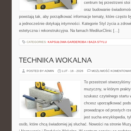
centrum tej przestrzeni sto
oraz budowanie świadomośc
powstają tak, aby porządkować informacje tematy, które często 
a jednocześnie dotykają intymności. Kategorie Styl życia a zdrow
estetyczna i rekonstrukcyjna. Na łamach MediluxClinic […]
CATEGORIES:
KAPSUŁOWA GARDEROBA I BAZA STYLU
TECHNIKA WOKALNA
POSTED BY ADMIN
LUT - 16 - 2026
MOŻLIWOŚĆ KOMENTOWA
To przestrzeń stworzyliśmy
muzyczny, w którym praktyk
szukasz czytelnego startu 
chcesz uporządkować podst
prowadzące od prostych rze
jest sucha encyklopedia, ty
osób, które chcą świadomiej jej słuchać. Nowości na stronie Mu