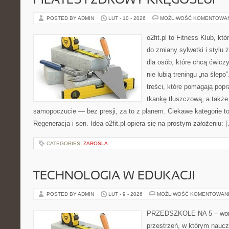
PILATES I ZDROWY KRĘGOSŁUP
POSTED BY ADMIN
LUT - 10 - 2026
MOŻLIWOŚĆ KOMENTOWA
o2fit.pl to Fitness Klub, kt
do zmiany sylwetki i stylu 
dla osób, które chcą ćwicz
nie lubią treningu „na ślepo
treści, które pomagają pop
tkankę tłuszczową, a także
samopoczucie — bez presji, za to z planem. Ciekawe kategorie to 
Regeneracja i sen. Idea o2fit.pl opiera się na prostym założeniu: 
CATEGORIES:
ZAROSLA
TECHNOLOGIA W EDUKACJI
POSTED BY ADMIN
LUT - 9 - 2026
MOŻLIWOŚĆ KOMENTOWAN
PRZEDSZKOLE NA 5 – worta
przestrzeń, w którym naucz