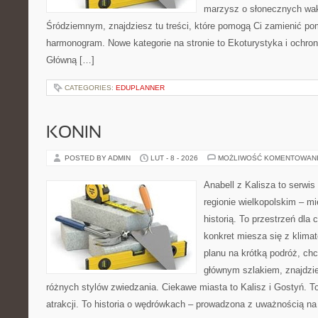
marzysz o słonecznych wa
Śródziemnym, znajdziesz tu treści, które pomogą Ci zamienić p
harmonogram. Nowe kategorie na stronie to Ekoturystyka i ochrona
Główną […]
CATEGORIES:
EDUPLANNER
KONIN
POSTED BY ADMIN
LUT - 8 - 2026
MOŻLIWOŚĆ KOMENTOWAN
Anabell z Kalisza to serwi
regionie wielkopolskim – mi
historią. To przestrzeń dla
konkret miesza się z klima
planu na krótką podróż, ch
głównym szlakiem, znajdzie
różnych stylów zwiedzania. Ciekawe miasta to Kalisz i Gostyń. To 
atrakcji. To historia o wędrówkach – prowadzona z uważnością na