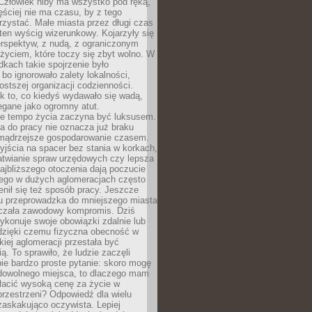
 Człowiek niby ma wszystko pod ręką,
ęściej nie ma czasu, by z tego
zystać. Małe miasta przez długi czas
ten wyścig wizerunkowy. Kojarzyły się
erspektyw, z nudą, z ograniczonym
życiem, które toczy się zbyt wolno. W
dkach takie spojrzenie było
bo ignorowało zalety lokalności,
rostszej organizacji codzienności.
ak to, co kiedyś wydawało się wadą,
egane jako ogromny atut.
ze tempo życia zaczyna być luksusem.
a do pracy nie oznacza już braku
e mądrzejsze gospodarowanie czasem.
jścia na spacer bez stania w korkach,
atwianie spraw urzędowych czy lepsza
jbliższego otoczenia dają poczucie
órego w dużych aglomeracjach często
enił się też sposób pracy. Jeszcze
mu przeprowadzka do mniejszego miasta
czała zawodowy kompromis. Dziś
ykonuje swoje obowiązki zdalnie lub
dzięki czemu fizyczna obecność w
kiej aglomeracji przestała być
ą. To sprawiło, że ludzie zaczęli
ie bardzo proste pytanie: skoro mogę
dowolnego miejsca, to dlaczego mam
łacić wysoką cenę za życie w
przestrzeni? Odpowiedź dla wielu
zaskakująco oczywista. Lepiej