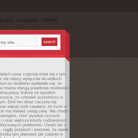
SCRIBE
FACEBOOK
TWITTER
latach coraz częściej mówi się o tym,
ć nie należy wyłącznie do wielkich
Jeszcze niedawno wydawało się, że
e miasta oferują prawdziwe możliwości
itną pracę, kulturę na wysokim
oczucie, że człowiek uczestniczy w
m. Dziś ten obraz zaczyna się
oraz więcej osób zauważa, że życie w
ie ma również swoją cenę. Nie chodzi
pieniądze, choć wysokie czynsze,
i i coraz większe koszty codzienności
 kluczowych problemów. Chodzi też o
, ciągły pośpiech i wrażenie, że nawet
trzeba tam planować jak zadanie w