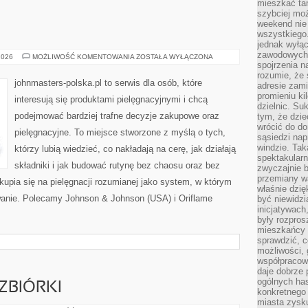
mieszkać tam
szybciej moż
weekend nie 
wszystkiego.
jednak wyłą
zawodowych.
COTY
2026
MOŻLIWOŚĆ KOMENTOWANIA
ZOSTAŁA WYŁĄCZONA
INC.
spojrzenia n
(USA)
rozumie, że 
johnmasters-polska.pl to serwis dla osób, które
adresie zami
promieniu ki
interesują się produktami pielęgnacyjnymi i chcą
dzielnic. Su
podejmować bardziej trafne decyzje zakupowe oraz
tym, że dzie
wrócić do do
pielęgnacyjne. To miejsce stworzone z myślą o tych,
sąsiedzi nap
windzie. Ta
którzy lubią wiedzieć, co nakładają na cerę, jak działają
spektakularn
składniki i jak budować rutynę bez chaosu oraz bez
zwyczajnie b
przemiany wa
upia się na pielęgnacji rozumianej jako system, w którym
właśnie dzię
owanie. Polecamy Johnson & Johnson (USA) i Oriflame
być niewidzi
inicjatywach
były rozpros
mieszkańcy 
sprawdzić, c
możliwości, 
współpracow
daje dobrze
ogólnych has
ZBIÓRKI
konkretnego 
miasta zysku