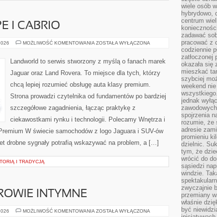
wiele osób w
hybrydowo, 
centrum wiel
 I CABRIO
konieczności
zadawać sob
pracować z 
SPORTOWE
2026
MOŻLIWOŚĆ KOMENTOWANIA
ZOSTAŁA WYŁĄCZONA
COUPE
codziennie p
I
zatłoczonej 
CABRIO
Landworld to serwis stworzony z myślą o fanach marek
okazała się 
mieszkać tam
Jaguar oraz Land Rovera. To miejsce dla tych, którzy
szybciej moż
chcą lepiej rozumieć obsługę auta klasy premium.
weekend nie 
wszystkiego.
Strona prowadzi czytelnika od fundamentów po bardziej
jednak wyłą
szczegółowe zagadnienia, łącząc praktykę z
zawodowych.
spojrzenia n
ciekawostkami rynku i technologii. Polecamy Wnętrza i
rozumie, że 
adresie zami
Premium W świecie samochodów z logo Jaguara i SUV-ów
promieniu ki
et drobne sygnały potrafią wskazywać na problem, a […]
dzielnic. Su
tym, że dzie
wrócić do do
TORIĄ I TRADYCJĄ
sąsiedzi nap
windzie. Ta
spektakularn
zwyczajnie b
DROWIE INTYMNE
przemiany wa
właśnie dzię
być niewidzi
STYL
2026
MOŻLIWOŚĆ KOMENTOWANIA
ZOSTAŁA WYŁĄCZONA
ŻYCIA
inicjatywach