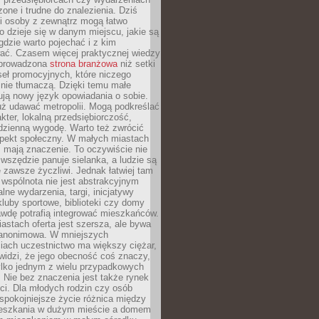
zone i trudne do znalezienia. Dziś
i osoby z zewnątrz mogą łatwo
o dzieje się w danym miejscu, jakie są
gdzie warto pojechać i z kim
ać. Czasem więcej praktycznej wiedzy
 prowadzona
strona branżowa
niż setki
eł promocyjnych, które niczego
nie tłumaczą. Dzięki temu małe
ją nowy język opowiadania o sobie.
uż udawać metropolii. Mogą podkreślać
kter, lokalną przedsiębiorczość,
odzienną wygodę. Warto też zwrócić
pekt społeczny. W małych miastach
ż mają znaczenie. To oczywiście nie
wszędzie panuje sielanka, a ludzie są
 zawsze życzliwi. Jednak łatwiej tam
 wspólnota nie jest abstrakcyjnym
lne wydarzenia, targi, inicjatywy
kluby sportowe, biblioteki czy domy
awdę potrafią integrować mieszkańców.
stach oferta jest szersza, ale bywa
j anonimowa. W mniejszych
iach uczestnictwo ma większy ciężar,
widzi, że jego obecność coś znaczy,
tylko jednym z wielu przypadkowych
 Nie bez znaczenia jest także rynek
ci. Dla młodych rodzin czy osób
spokojniejsze życie różnica między
eszkania w dużym mieście a domem