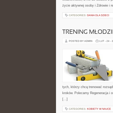
życie aktywnej osoby i Zdrowie i 
CATEGORIES:
DANIA DLA DZIECI
TRENING MŁODZI
POSTED BY ADMIN
LUT - 24 - 
tych, którzy chcą trenować rozsądn
kroków. Polecamy Regeneracja i o
[…]
CATEGORIES:
KOBIETY W NAUCE