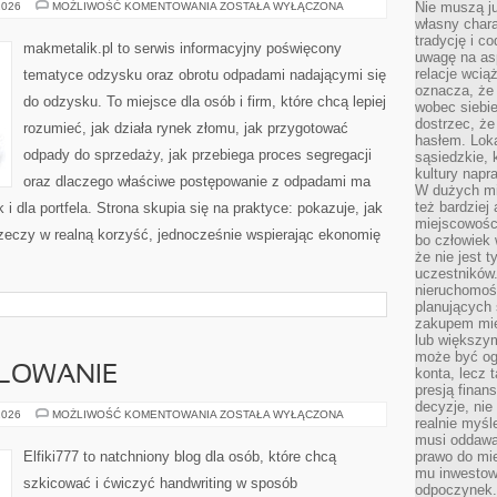
SKUPY
Nie muszą j
2026
MOŻLIWOŚĆ KOMENTOWANIA
ZOSTAŁA WYŁĄCZONA
I
własny chara
PUNKTY
tradycję i c
ZBIÓRKI
makmetalik.pl to serwis informacyjny poświęcony
uwagę na as
relacje wcią
tematyce odzysku oraz obrotu odpadami nadającymi się
oznacza, że 
do odzysku. To miejsce dla osób i firm, które chcą lepiej
wobec siebie
dostrzec, że
rozumieć, jak działa rynek złomu, jak przygotować
hasłem. Loka
odpady do sprzedaży, jak przebiega proces segregacji
sąsiedzkie, 
kultury napr
oraz dlaczego właściwe postępowanie z odpadami ma
W dużych mia
też bardzie
 i dla portfela. Strona skupia się na praktyce: pokazuje, jak
miejscowośc
zeczy w realną korzyść, jednocześnie wspierając ekonomię
bo człowiek 
że nie jest 
uczestników.
nieruchomoś
planujących 
zakupem mi
lub większy
może być og
ALOWANIE
konta, lecz 
presją fina
decyzje, nie
RYSOWANIE
2026
MOŻLIWOŚĆ KOMENTOWANIA
ZOSTAŁA WYŁĄCZONA
realnie myśl
I
MALOWANIE
musi oddawa
Elfiki777 to natchniony blog dla osób, które chcą
prawo do mie
mu inwestowa
szkicować i ćwiczyć handwriting w sposób
odpoczynek.