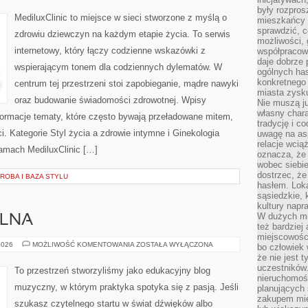
A
były rozpros
ZDROWIE
MediluxClinic to miejsce w sieci stworzone z myślą o
mieszkańcy 
INTYMNE
sprawdzić, c
zdrowiu dziewczyn na każdym etapie życia. To serwis
możliwości, 
internetowy, który łączy codzienne wskazówki z
współpracow
daje dobrze
wspierającym tonem dla codziennych dylematów. W
ogólnych has
konkretnego 
centrum tej przestrzeni stoi zapobieganie, mądre nawyki
miasta zysku
oraz budowanie świadomości zdrowotnej. Wpisy
Nie muszą j
własny chara
formacje tematy, które często bywają przeładowane mitem,
tradycję i c
. Kategorie Styl życia a zdrowie intymne i Ginekologia
uwagę na as
relacje wcią
łamach MediluxClinic […]
oznacza, że 
wobec siebie
dostrzec, że
OBA I BAZA STYLU
hasłem. Loka
sąsiedzkie, 
kultury napr
W dużych mia
ALNA
też bardzie
miejscowośc
TECHNIKA
2026
MOŻLIWOŚĆ KOMENTOWANIA
ZOSTAŁA WYŁĄCZONA
bo człowiek 
WOKALNA
że nie jest 
uczestników.
To przestrzeń stworzyliśmy jako edukacyjny blog
nieruchomoś
muzyczny, w którym praktyka spotyka się z pasją. Jeśli
planujących 
zakupem mi
szukasz czytelnego startu w świat dźwięków albo