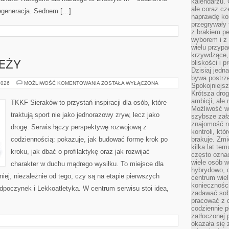
kalendarzu.
ale coraz cz
regeneracja. Sednem […]
naprawdę kor
przegrywały 
z brakiem p
wyborem i z 
wielu przypa
krzywdzące, 
bliskości i p
EŻY
Dzisiaj jedn
bywa postrz
TRENING
2026
MOŻLIWOŚĆ KOMENTOWANIA
ZOSTAŁA WYŁĄCZONA
Spokojniejs
MŁODZIEŻY
Krótsza drog
ambicji, al
TKKF Sieraków to przystań inspiracji dla osób, które
Możliwość wy
traktują sport nie jako jednorazowy zryw, lecz jako
szybsze zał
znajomość na
drogę. Serwis łączy perspektywę rozwojową z
kontroli, kt
codziennością: pokazuje, jak budować formę krok po
brakuje. Zmi
kilka lat te
kroku, jak dbać o profilaktykę oraz jak rozwijać
często ozna
wiele osób w
charakter w duchu mądrego wysiłku. To miejsce dla
hybrydowo, 
iej, niezależnie od tego, czy są na etapie pierwszych
centrum wiel
konieczności
dpoczynek i Lekkoatletyka. W centrum serwisu stoi idea,
zadawać sob
pracować z 
codziennie p
zatłoczonej 
okazała się 