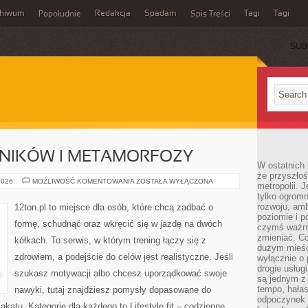
chiwum
Redakcja
Spadam
Tagi
Tagi
Popołudnie
Spis Treści
SUB
LNIKÓW I METAMORFOZY
W ostatnich 
że przyszłoś
HISTORIE
2026
MOŻLIWOŚĆ KOMENTOWANIA
ZOSTAŁA WYŁĄCZONA
metropolii. 
CZYTELNIKÓW
tylko ogromn
I
METAMORFOZY
rozwoju, amb
12ton.pl to miejsce dla osób, które chcą zadbać o
poziomie i p
formę, schudnąć oraz wkręcić się w jazdę na dwóch
czymś ważny
zmieniać. C
kółkach. To serwis, w którym trening łączy się z
dużym mieśc
zdrowiem, a podejście do celów jest realistyczne. Jeśli
wyłącznie o 
drogie usług
szukasz motywacji albo chcesz uporządkować swoje
są jednym z
tempo, hałas
nawyki, tutaj znajdziesz pomysły dopasowane do
odpoczynek 
akatu. Kategorie dla każdego to Lifestyle fit – codzienne