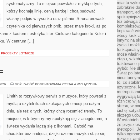
miasta wyko
systematyczny. To miejsce powstało z myślą o tych,
zabraknie do
którzy kochają linię, cenią kartkę i chcą budować
transport, e
spokojniejsz
własny podpis w rysunku oraz piśmie. Strona prowadzi
też odwaga 
czytelnika od pierwszych prób, przez małe kroki, aż po
kompleksów.
kopiować wie
ne z kadrem i estetyką liter. Ciekawe kategorie to Kolor i
wtedy krok z
innym: na ska
oku. W centrum […]
życia i możl
funkcjonalny
 PROJEKTY LOTNICZE
może właśni
etapu, w któ
traktowane j
wybór. Nie d
E
Świat po lat
nieustannym
to, co stabi
MUZYKA
2026
MOŻLIWOŚĆ KOMENTOWANIA
ZOSTAŁA WYŁĄCZONA
użyteczne. 
I
EMOCJE
metropoliami
Limith to rozrywkowy serwis o muzyce, który powstał z
wygrywają t
różnicę: w j
myślą o czytelnikach szukających emocji po całym
stresu, w po
cichej satys
dniu, ale też o tych, którzy chcą rozumieć trendy. To
niczego udo
miejsce, w którym rytmy spotykają się z anegdotami, a
W ostatnich 
że przyszłoś
świeże wydania łączą się z ikonami. Całość ma
metropolii. 
charakter bez nadęcia, dzięki czemu muzyka staje się
tylko ogromn
rozwoju, amb