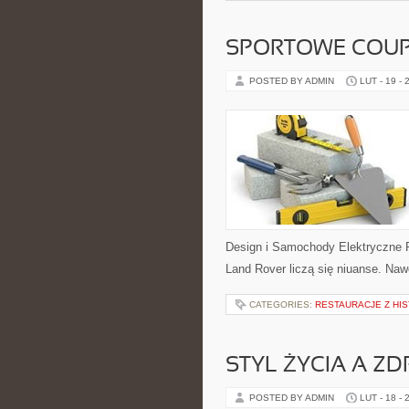
SPORTOWE COUPE
POSTED BY ADMIN
LUT - 19 - 
Design i Samochody Elektryczne 
Land Rover liczą się niuanse. Naw
CATEGORIES:
RESTAURACJE Z HIS
STYL ŻYCIA A Z
POSTED BY ADMIN
LUT - 18 - 