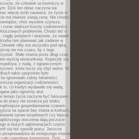
oczucie, że człowiek uczestniczy w
m. Dziś ten obraz zaczyna się
oraz więcej osób zauważa, że życie w
ie ma również swoją cenę. Nie chodzi
pieniądze, choć wysokie czynsze,
i i coraz większe koszty codzienności
 kluczowych problemów. Chodzi też o
, ciągły pośpiech i wrażenie, że nawet
trzeba tam planować jak zadanie w
 Człowiek niby ma wszystko pod ręką,
ęściej nie ma czasu, by z tego
zystać. Małe miasta przez długi czas
ten wyścig wizerunkowy. Kojarzyły się
erspektyw, z nudą, z ograniczonym
życiem, które toczy się zbyt wolno. W
dkach takie spojrzenie było
bo ignorowało zalety lokalności,
rostszej organizacji codzienności.
ak to, co kiedyś wydawało się wadą,
egane jako ogromny atut.
ze tempo życia zaczyna być luksusem.
a do pracy nie oznacza już braku
e mądrzejsze gospodarowanie czasem.
jścia na spacer bez stania w korkach,
atwianie spraw urzędowych czy lepsza
jbliższego otoczenia dają poczucie
órego w dużych aglomeracjach często
enił się też sposób pracy. Jeszcze
mu przeprowadzka do mniejszego miasta
czała zawodowy kompromis. Dziś