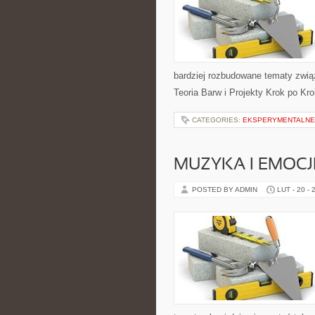
bardziej rozbudowane tematy związa
Teoria Barw i Projekty Krok po Kr
CATEGORIES:
EKSPERYMENTALNE
MUZYKA I EMOCJ
POSTED BY ADMIN
LUT - 20 - 