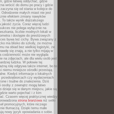
, gdzie łatwiej oddychać, gdzie
na wrócić do domu po pracy i gdzie
zaczyna się od stania w kolejce do
 Odrodzenie małych miast nie jest
cznie efektem zmiany nawyków
 To także wynik dojrzalszego
a jakość życia. Coraz więcej ludzi
sukces nie polega wyłącznie na
eszkania, liczbie modnych lokali w
lometra i dostępie do prestiżowych
kces bywa też cichy. Bywa związany z
cko ma blisko do szkoły, że można
mu na obiad bez wielkiej logistyki, że
rawdę się znają, a nie tylko mijają w
ka codzienność może nie wygląda
ie na zdjęciach, ale dla wielu osób jest
ardziej ludzka. W połowie tej
żną rolę odgrywa także internet, bo to
ki niemu mniejsze ośrodki przestają
alne. Kiedyś informacje o lokalnych
, przedsiębiorcach czy wydarzeniach
zone i trudne do znalezienia. Dziś
i osoby z zewnątrz mogą łatwo
o dzieje się w danym miejscu, jakie są
gdzie warto pojechać i z kim
ać. Czasem więcej praktycznej wiedzy
 prowadzona
strona branżowa
niż setki
eł promocyjnych, które niczego
nie tłumaczą. Dzięki temu małe
ją nowy język opowiadania o sobie.