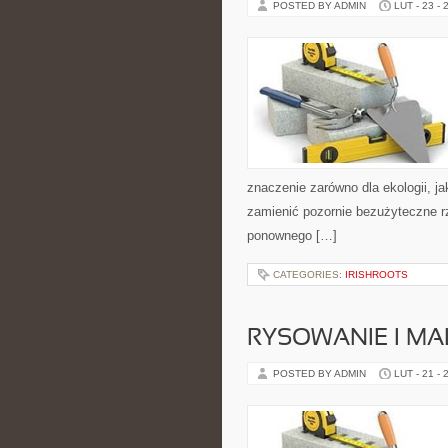
POSTED BY ADMIN
LUT - 23 - 
znaczenie zarówno dla ekologii, jak
zamienić pozornie bezużyteczne r
ponownego […]
CATEGORIES:
IRISHROOTS
RYSOWANIE I M
POSTED BY ADMIN
LUT - 21 - 