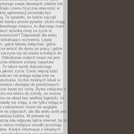
ykonuje swoje obowiązki zdalnie lub
dzięki czemu fizyczna obecność w
kiej aglomeracji przestała być
ą. To sprawiło, że ludzie zaczęli
ie bardzo proste pytanie: skoro mogę
dowolnego miejsca, to dlaczego mam
łacić wysoką cenę za życie w
przestrzeni? Odpowiedź dla wielu
zaskakująco oczywista. Lepiej
, gdzie łatwiej oddychać, gdzie
na wrócić do domu po pracy i gdzie
zaczyna się od stania w kolejce do
 Odrodzenie małych miast nie jest
cznie efektem zmiany nawyków
 To także wynik dojrzalszego
a jakość życia. Coraz więcej ludzi
sukces nie polega wyłącznie na
eszkania, liczbie modnych lokali w
lometra i dostępie do prestiżowych
kces bywa też cichy. Bywa związany z
cko ma blisko do szkoły, że można
mu na obiad bez wielkiej logistyki, że
rawdę się znają, a nie tylko mijają w
ka codzienność może nie wygląda
ie na zdjęciach, ale dla wielu osób jest
ardziej ludzka. W połowie tej
żną rolę odgrywa także internet, bo to
ki niemu mniejsze ośrodki przestają
alne. Kiedyś informacje o lokalnych
, przedsiębiorcach czy wydarzeniach