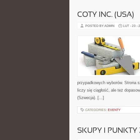
COTY INC. (USA)
POSTED BY ADMIN
LUT - 23 - 
przypadkowych wyborów. Strona sk
liczy się ciągłość, ale też dopas
(Szwecja). […]
CATEGORIES:
EVENTY
SKUPY I PUNKTY 