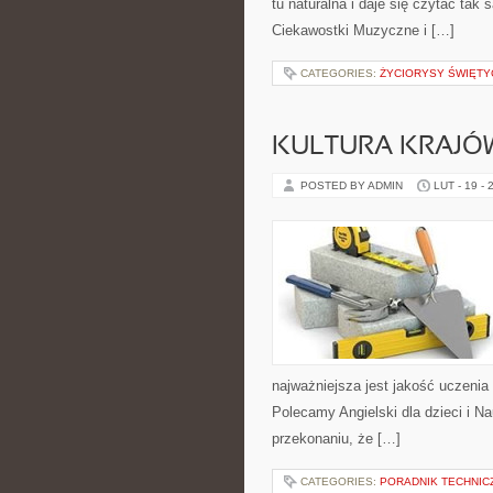
tu naturalna i daje się czytać tak
Ciekawostki Muzyczne i […]
CATEGORIES:
ŻYCIORYSY ŚWIĘTY
KULTURA KRAJÓ
POSTED BY ADMIN
LUT - 19 - 
najważniejsza jest jakość uczenia
Polecamy Angielski dla dzieci i Na
przekonaniu, że […]
CATEGORIES:
PORADNIK TECHNIC