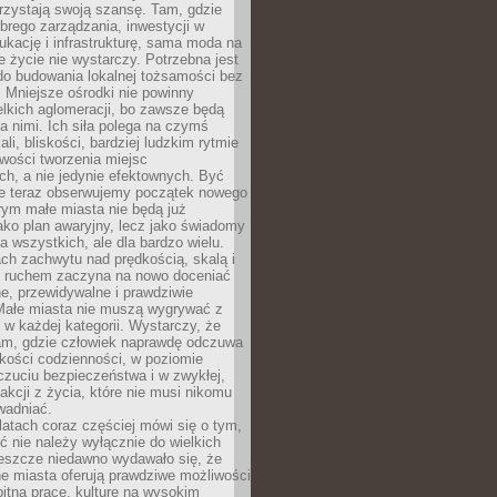
rzystają swoją szansę. Tam, gdzie
brego zarządzania, inwestycji w
dukację i infrastrukturę, sama moda na
e życie nie wystarczy. Potrzebna jest
do budowania lokalnej tożsamości bez
 Mniejsze ośrodki nie powinny
lkich aglomeracji, bo zawsze będą
a nimi. Ich siła polega na czymś
li, bliskości, bardziej ludzkim rytmie
iwości tworzenia miejsc
ch, a nie jedynie efektownych. Być
e teraz obserwujemy początek nowego
rym małe miasta nie będą już
ako plan awaryjny, lecz jako świadomy
la wszystkich, ale dla bardzo wielu.
ach zachwytu nad prędkością, skalą i
 ruchem zaczyna na nowo doceniać
lne, przewidywalne i prawdziwie
Małe miasta nie muszą wygrywać z
 w każdej kategorii. Wystarczy, że
am, gdzie człowiek naprawdę odczuwa
akości codzienności, w poziomie
czuciu bezpieczeństwa i w zwykłej,
fakcji z życia, które nie musi nikomu
wadniać.
latach coraz częściej mówi się o tym,
ć nie należy wyłącznie do wielkich
Jeszcze niedawno wydawało się, że
e miasta oferują prawdziwe możliwości
itną pracę, kulturę na wysokim