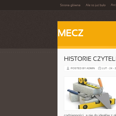
Ar
Strona główna
Ale to już było
MECZ
HISTORIE CZYTE
POSTED BY ADMIN
LUT - 24 - 
codzienności, a nie do ideałów z pl