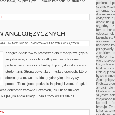
 samo łatwo, jak przeżywa. Ciekawe kategorie na stronie to
poziomie i p
czymś ważny
zmieniać. C
dużym mieśc
CH
wyłącznie o 
drogie usług
są jednym z
tempo, hałas
W ANGLOJĘZYCZNYCH
odpoczynek 
kalendarzu.
ale coraz cz
KULTURA
2026
MOŻLIWOŚĆ KOMENTOWANIA
ZOSTAŁA WYŁĄCZONA
naprawdę kor
KRAJÓW
przegrywały 
ANGLOJĘZYCZNYCH
z brakiem p
Kongres Anglistów to przestrzeń dla metodyków języka
wyborem i z 
angielskiego, którzy chcą odkrywać współczesnych
wielu przypa
krzywdzące, 
podejść nauczania i konkretnych pomysłów do pracy z
bliskości i p
studentami. Strona powstała z myślą o osobach, które
Dzisiaj jedn
bywa postrz
stawiają na rozwój i traktują dydaktykę jako żywy
Spokojniejs
Krótsza drog
proces. To miejsce spotkania inspiracji i wdrożeń, gdzie
ambicji, al
 oraz dobrostan zarówno uczących, jak i uczestników.
Możliwość wy
szybsze zał
uka języka angielskiego. Idea strony opiera się na
znajomość na
kontroli, kt
brakuje. Zmi
kilka lat te
ZNY
często ozna