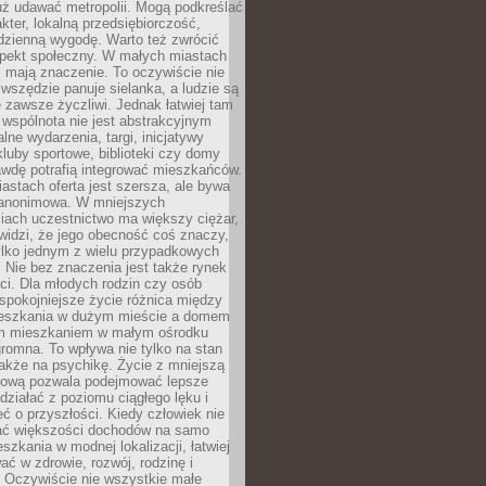
uż udawać metropolii. Mogą podkreślać
kter, lokalną przedsiębiorczość,
odzienną wygodę. Warto też zwrócić
pekt społeczny. W małych miastach
ż mają znaczenie. To oczywiście nie
wszędzie panuje sielanka, a ludzie są
 zawsze życzliwi. Jednak łatwiej tam
 wspólnota nie jest abstrakcyjnym
lne wydarzenia, targi, inicjatywy
kluby sportowe, biblioteki czy domy
awdę potrafią integrować mieszkańców.
stach oferta jest szersza, ale bywa
j anonimowa. W mniejszych
iach uczestnictwo ma większy ciężar,
widzi, że jego obecność coś znaczy,
tylko jednym z wielu przypadkowych
 Nie bez znaczenia jest także rynek
ci. Dla młodych rodzin czy osób
spokojniejsze życie różnica między
eszkania w dużym mieście a domem
m mieszkaniem w małym ośrodku
romna. To wpływa nie tylko na stan
także na psychikę. Życie z mniejszą
nsową pozwala podejmować lepsze
 działać z poziomu ciągłego lęku i
eć o przyszłości. Kiedy człowiek nie
ć większości dochodów na samo
szkania w modnej lokalizacji, łatwiej
ć w zdrowie, rozwój, rodzinę i
 Oczywiście nie wszystkie małe