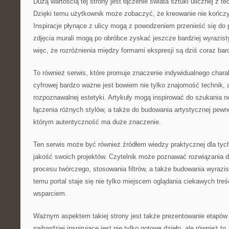
Dużą wartością tej strony jest łączenie świata sztuki ulicznej z 
Dzięki temu użytkownik może zobaczyć, że kreowanie nie kończ
Inspiracje płynące z ulicy mogą z powodzeniem przenieść się do 
zdjęcia murali mogą po obróbce zyskać jeszcze bardziej wyrazist
więc, że rozróżnienia między formami ekspresji są dziś coraz bard
To również serwis, które promuje znaczenie indywidualnego charak
cyfrowej bardzo ważne jest bowiem nie tylko znajomość technik, 
rozpoznawalnej estetyki. Artykuły mogą inspirować do szukania 
łączenia różnych stylów, a także do budowania artystycznej pewnoś
którym autentyczność ma duże znaczenie.
Ten serwis może być również źródłem wiedzy praktycznej dla tyc
jakość swoich projektów. Czytelnik może poznawać rozwiązania 
procesu twórczego, stosowania filtrów, a także budowania wyrazi
temu portal staje się nie tylko miejscem oglądania ciekawych tre
wsparciem.
Ważnym aspektem takiej strony jest także prezentowanie etapów 
najbardziej inspirujące jest nie tylko gotowe dzieło, ale również to,