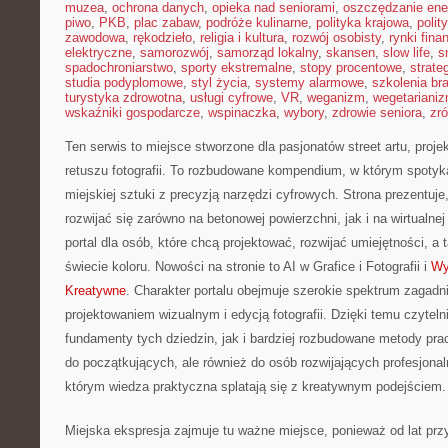
muzea
,
ochrona danych
,
opieka nad seniorami
,
oszczędzanie ener
piwo
,
PKB
,
plac zabaw
,
podróże kulinarne
,
polityka krajowa
,
polit
zawodowa
,
rękodzieło
,
religia i kultura
,
rozwój osobisty
,
rynki fin
elektryczne
,
samorozwój
,
samorząd lokalny
,
skansen
,
slow life
,
s
spadochroniarstwo
,
sporty ekstremalne
,
stopy procentowe
,
strate
studia podyplomowe
,
styl życia
,
systemy alarmowe
,
szkolenia br
turystyka zdrowotna
,
usługi cyfrowe
,
VR
,
weganizm
,
wegetariani
wskaźniki gospodarcze
,
wspinaczka
,
wybory
,
zdrowie seniora
,
zr
Ten serwis to miejsce stworzone dla pasjonatów street artu, proj
retuszu fotografii. To rozbudowane kompendium, w którym spotyk
miejskiej sztuki z precyzją narzędzi cyfrowych. Strona prezentuj
rozwijać się zarówno na betonowej powierzchni, jak i na wirtualnej
portal dla osób, które chcą projektować, rozwijać umiejętności, a 
świecie koloru. Nowości na stronie to AI w Grafice i Fotografii i
Wy
Kreatywne
. Charakter portalu obejmuje szerokie spektrum zagad
projektowaniem wizualnym i edycją fotografii. Dzięki temu czyte
fundamenty tych dziedzin, jak i bardziej rozbudowane metody pra
do początkujących, ale również do osób rozwijających profesjonal
którym wiedza praktyczna splatają się z kreatywnym podejściem.
Miejska ekspresja zajmuje tu ważne miejsce, ponieważ od lat pr