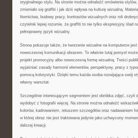
oryginalnego stylu. Na stronie można odnaleźć omówienia stylów, 
zmieniało się graffiti i jak dziś wpływa na kulturę wizualną. Mate
liternictwa, budowy pracy, kontrastów wizualnych oraz roli drobn
czytelnik lepiej rozumie, że graffiti to nie tylko ekspresyjny ślad 
pełnoprawny język wizualny.
Strona pokazuje także, że tworzenie wizualne na komputerze jes
nowoczesnej komunikacji obrazem. To właśnie tutaj pomysł może 
projekt promocyjny albo nowoczesną formę wizualną. Treści publ
wyjaśniać zasady harmonii elementów, perspektywy, pracy z typogr
pomocą kolorystyki. Dzięki temu każda osoba rozwijająca swój st
własny warsztat.
Szczególnie interesującym segmentem jest obróbka zdjęć, czyli d
wydobyć z fotografii więcej. Na stronie można odnaleźć wskazów
kolorów, kadrowaniem, retuszem szczegółów oraz nadawaniem fotog
w której obraz nie jest traktowana jedynie jako uchwycony moment
dalszej kreacji.