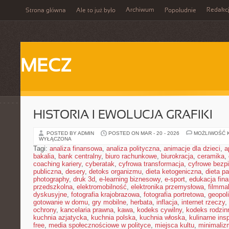
Archiwum
Redakc
Strona główna
Ale to już było
Popołudnie
MECZ
HISTORIA I EWOLUCJA GRAFIKI
POSTED BY ADMIN
POSTED ON MAR - 20 - 2026
MOŻLIWOŚĆ 
WYŁĄCZONA
Tagi:
analiza finansowa
,
analiza polityczna
,
animacje dla dzieci
,
a
bakalia
,
bank centralny
,
biuro rachunkowe
,
biurokracja
,
ceramika
,
coaching kariery
,
cyberatak
,
cyfrowa transformacja
,
cyfrowe bezp
publiczna
,
desery
,
detoks organizmu
,
dieta ketogeniczna
,
dieta pa
photography
,
druk 3d
,
e-learning biznesowy
,
e-sport
,
edukacja fin
przedszkolna
,
elektromobilność
,
elektronika przemysłowa
,
filmma
dyskusyjne
,
fotografia krajobrazowa
,
fotografia portretowa
,
geopol
gotowanie w domu
,
gry mobilne
,
herbata
,
inflacja
,
internet rzeczy
,
ochrony
,
kancelaria prawna
,
kawa
,
kodeks cywilny
,
kodeks rodzin
kuchnia azjatycka
,
kuchnia polska
,
kuchnia włoska
,
kulinarne insp
free
,
media społecznościowe w polityce
,
miejsca kultu
,
minimaliz