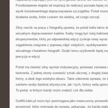
Przedstawienie etapów od inspiracji do realizacji pozwala lepiej z
wynik konsekwentnego dopracowywania szczegółów. Portal może
działania osoby, które czasem nie wiedzą, od czego zacząć.
Silny nacisk na pracę z fotografią sprawia, że portal trafia także
wizualnym dopracowaniem kadrów. Kadry mogą być tutaj traktowa
eksperymentów, który po odpowiedniej edycji zyskuje nowy wyra
zagadnienia związane z poprawą zdjęć miejskich, wydobywaniem 
wizualnego charakteru fotografii. Dzięki temu użytkownik lepiej ro
precyzja w edycji.
Portal ma również silny wymiar motywacyjny, ponieważ zestawia
tworzenia. Z jednej strony surowość sztuki ulicznej, z drugiej św
formy, a obok tego estetyka obrazu. Takie zderzenie sprawia, że
zarówno osoby bardziej artystyczne, jak i tych, którzy wolą upor
To portal, w którym każdy może znaleźć coś dla siebie.
Graffiti-lubin.pl może być postrzegana jako nowoczesny przewodn
przestrzeń, który motywuje do rozwoju, pokazując, że każda reali