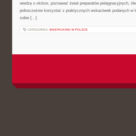
wiedzę o skórze, poznawać świat preparatów pielęgnacyjnych, śled
jednocześnie korzystać z praktycznych wskazówek podanych w le
sobie […]
CATEGORIES:
BIKEPACKING W POLSCE