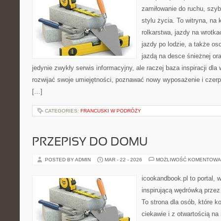
zamiłowanie do ruchu, szy
stylu życia. To witryna, na 
rolkarstwa, jazdy na wrotk
jazdy po lodzie, a także os
jazdą na desce śnieżnej ora
jedynie zwykły serwis informacyjny, ale raczej baza inspiracji dla
rozwijać swoje umiejętności, poznawać nowy wyposażenie i czer
[…]
CATEGORIES:
FRANCUSKI W PODRÓŻY
PRZEPISY DO DOMU
POSTED BY ADMIN
MAR - 22 - 2026
MOŻLIWOŚĆ KOMENTOWA
icookandbook.pl to portal, w
inspirującą wędrówką przez
To strona dla osób, które 
ciekawie i z otwartością na