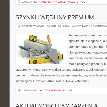
CATEGORIES:
KAMIENIE I KRYSZTAŁY W EZOTERYCE
SZYNKI I WĘDLINY PREMIUM
POSTED BY ADMIN
MAR - 24 - 2026
MOŻLIWOŚĆ KOMENTOWA
Ten serwis to przestrzeń, w
spotyka się z elegancją, a
premium stają się centrum 
blog poświęcony wyjątkowe
znaczenie równie wielkie ja
może odkrywać produkty l
przystępny. Klimat strony budują tematy związane z delikatesami
premium, rybami dla koneserów, serami, egzotycznymi składnikam
inspiracjami z różnych stron świata. Nowe kategorie […]
CATEGORIES:
GADŻETY MOTORYZACYJNE
AKTUALNOŚCI I WYDARZENIA