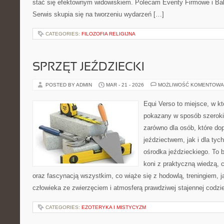
stać się efektownym widowiskiem. Polecam Eventy Firmowe i Ba
Serwis skupia się na tworzeniu wydarzeń […]
CATEGORIES:
FILOZOFIA RELIGIJNA
SPRZĘT JEŹDZIECKI
POSTED BY ADMIN
MAR - 21 - 2026
MOŻLIWOŚĆ KOMENTOWA
Equi Verso to miejsce, w kt
pokazany w sposób szeroki, 
zarówno dla osób, które do
jeździectwem, jak i dla tych
ośrodka jeździeckiego. To b
koni z praktyczną wiedzą,
oraz fascynacją wszystkim, co wiąże się z hodowlą, treningiem, j
człowieka ze zwierzęciem i atmosferą prawdziwej stajennej codzi
CATEGORIES:
EZOTERYKA I MISTYCYZM