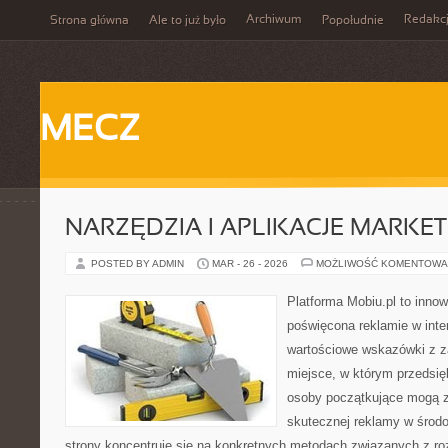
Archiwum
Redakc
Strona główna
Ale to już było
Popołudnie
MECZ
NARZĘDZIA I APLIKACJE MARKE
POSTED BY ADMIN
MAR - 26 - 2026
MOŻLIWOŚĆ KOMENTOWA
Platforma Mobiu.pl to innow
poświęcona reklamie w inter
wartościowe wskazówki z za
miejsce, w którym przedsięb
osoby początkujące mogą 
skutecznej reklamy w środ
strony koncentruje się na konkretnych metodach związanych z ro