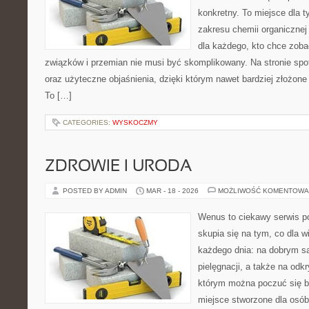
konkretny. To miejsce dla t
zakresu chemii organicznej 
dla każdego, kto chce zobac
związków i przemian nie musi być skomplikowany. Na stronie spo
oraz użyteczne objaśnienia, dzięki którym nawet bardziej złożone 
To […]
CATEGORIES:
WYSKOCZMY
ZDROWIE I URODA
POSTED BY ADMIN
MAR - 18 - 2026
MOŻLIWOŚĆ KOMENTOWA
Wenus to ciekawy serwis p
skupia się na tym, co dla w
każdego dnia: na dobrym s
pielęgnacji, a także na odk
którym można poczuć się ba
miejsce stworzone dla osób