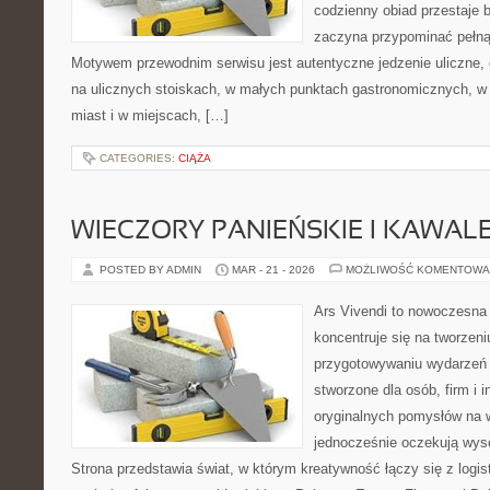
codzienny obiad przestaje 
zaczyna przypominać pełną
Motywem przewodnim serwisu jest autentyczne jedzenie uliczne, cz
na ulicznych stoiskach, w małych punktach gastronomicznych, w 
miast i w miejscach, […]
CATEGORIES:
CIĄŻA
WIECZORY PANIEŃSKIE I KAWAL
POSTED BY ADMIN
MAR - 21 - 2026
MOŻLIWOŚĆ KOMENTOWA
Ars Vivendi to nowoczesna p
koncentruje się na tworzen
przygotowywaniu wydarzeń 
stworzone dla osób, firm i i
oryginalnych pomysłów na 
jednocześnie oczekują wyso
Strona przedstawia świat, w którym kreatywność łączy się z logi