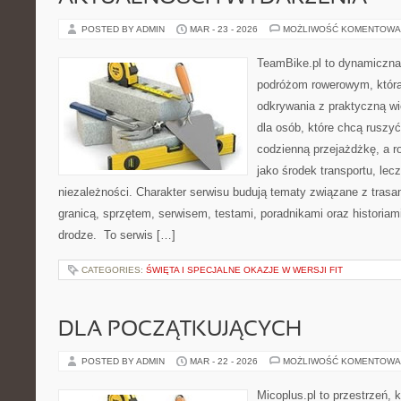
POSTED BY ADMIN
MAR - 23 - 2026
MOŻLIWOŚĆ KOMENTOWA
TeamBike.pl to dynamiczna
podróżom rowerowym, która
odkrywania z praktyczną wi
dla osób, które chcą ruszyć
codzienną przejażdżkę, a ro
jako środek transportu, lecz
niezależności. Charakter serwisu budują tematy związane z trasa
granicą, sprzętem, serwisem, testami, poradnikami oraz historiam
drodze. To serwis […]
CATEGORIES:
ŚWIĘTA I SPECJALNE OKAZJE W WERSJI FIT
DLA POCZĄTKUJĄCYCH
POSTED BY ADMIN
MAR - 22 - 2026
MOŻLIWOŚĆ KOMENTOWA
Micoplus.pl to przestrzeń, 