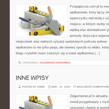
Pzwpajeczno.com.pl to now
wędkarstwie, który łączy m
wypoczynku nad wodą z uży
miejsce, w którym osoby st
wędką oraz doświadczeni 
pomysły dotyczące wyposaż
miejscówek oraz realnych sytuacji spotykanych podczas połowu. 
wędkarstwo to nie tylko pasja, ale również sposób na relaks, któ
blogu czytelnik może zanurzyć się w świat wędkarstwa […]
CATEGORIES:
KALENDARZ OGRODNIKA
INNE WPISY
POSTED BY ADMIN
MAR - 19 - 2026
MOŻLIWOŚĆ KOMENTOWA
Zdajechemie.pl to aktualny 
został przygotowany z myś
zrozumieć chemię w sposób