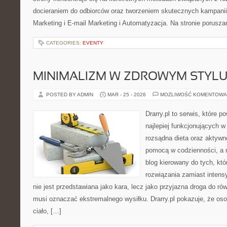
docieraniem do odbiorców oraz tworzeniem skutecznych kampanii
Marketing i E-mail Marketing i Automatyzacja. Na stronie porusz
CATEGORIES:
EVENTY
MINIMALIZM W ZDROWYM STYLU
POSTED BY ADMIN
MAR - 25 - 2026
MOŻLIWOŚĆ KOMENTOWA
Drarry.pl to serwis, które 
najlepiej funkcjonujących w
rozsądna dieta oraz aktywn
pomocą w codzienności, a 
blog kierowany do tych, kt
rozwiązania zamiast intensy
nie jest przedstawiana jako kara, lecz jako przyjazna droga do ró
musi oznaczać ekstremalnego wysiłku. Drarry.pl pokazuje, że o
ciało, […]