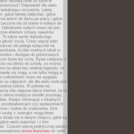
łacić wysoką cenę za życie w
przestrzeni? Odpowiedź dla wielu
zaskakująco oczywista. Lepiej
, gdzie łatwiej oddychać, gdzie
na wrócić do domu po pracy i gdzie
zaczyna się od stania w kolejce do
 Odrodzenie małych miast nie jest
cznie efektem zmiany nawyków
 To także wynik dojrzalszego
a jakość życia. Coraz więcej ludzi
sukces nie polega wyłącznie na
eszkania, liczbie modnych lokali w
lometra i dostępie do prestiżowych
kces bywa też cichy. Bywa związany z
cko ma blisko do szkoły, że można
mu na obiad bez wielkiej logistyki, że
rawdę się znają, a nie tylko mijają w
ka codzienność może nie wygląda
ie na zdjęciach, ale dla wielu osób jest
ardziej ludzka. W połowie tej
żną rolę odgrywa także internet, bo to
ki niemu mniejsze ośrodki przestają
alne. Kiedyś informacje o lokalnych
, przedsiębiorcach czy wydarzeniach
zone i trudne do znalezienia. Dziś
i osoby z zewnątrz mogą łatwo
o dzieje się w danym miejscu, jakie są
gdzie warto pojechać i z kim
ać. Czasem więcej praktycznej wiedzy
 prowadzona
strona branżowa
niż setki