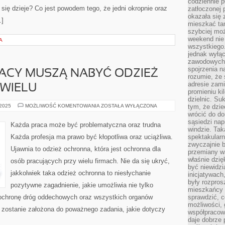
codziennie p
się dzieje? Co jest powodem tego, że jedni okropnie oraz
zatłoczonej 
okazała się 
…]
mieszkać tam
szybciej moż
weekend nie 
A
wszystkiego.
jednak wyłą
zawodowych.
spojrzenia n
ACY MUSZĄ NABYĆ ODZIEŻ
rozumie, że 
adresie zami
 WIELU
promieniu ki
dzielnic. Su
BIZNESMENÓW,
 2025
MOŻLIWOŚĆ KOMENTOWANIA
ZOSTAŁA WYŁĄCZONA
tym, że dzie
JACY
wrócić do do
MUSZĄ
sąsiedzi nap
NABYĆ
Każda praca może być problematyczna oraz trudna
ODZIEŻ
windzie. Ta
OCHRONNĄ
Każda profesja ma prawo być kłopotliwa oraz uciążliwa.
spektakularn
JEST
zwyczajnie b
WIELU
Ujawnia to odzież ochronna, która jest ochronna dla
przemiany wa
właśnie dzię
osób pracujących przy wielu firmach. Nie da się ukryć,
być niewidzi
jakkolwiek taka odzież ochronna to niesłychanie
inicjatywach
były rozpros
pozytywne zagadnienie, jakie umożliwia nie tylko
mieszkańcy 
ż ochronę dróg oddechowych oraz wszystkich organów
sprawdzić, c
możliwości, 
e zostanie założona do poważnego zadania, jakie dotyczy
współpracow
daje dobrze