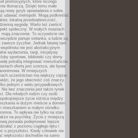
eł promocyjnych, które niczego
nie tłumaczą. Dzięki temu małe
ją nowy język opowiadania o sobie.
uż udawać metropolii. Mogą podkreślać
kter, lokalną przedsiębiorczość,
odzienną wygodę. Warto też zwrócić
pekt społeczny. W małych miastach
ż mają znaczenie. To oczywiście nie
wszędzie panuje sielanka, a ludzie są
 zawsze życzliwi. Jednak łatwiej tam
 wspólnota nie jest abstrakcyjnym
lne wydarzenia, targi, inicjatywy
kluby sportowe, biblioteki czy domy
awdę potrafią integrować mieszkańców.
stach oferta jest szersza, ale bywa
j anonimowa. W mniejszych
iach uczestnictwo ma większy ciężar,
widzi, że jego obecność coś znaczy,
tylko jednym z wielu przypadkowych
 Nie bez znaczenia jest także rynek
ci. Dla młodych rodzin czy osób
spokojniejsze życie różnica między
eszkania w dużym mieście a domem
m mieszkaniem w małym ośrodku
romna. To wpływa nie tylko na stan
także na psychikę. Życie z mniejszą
nsową pozwala podejmować lepsze
 działać z poziomu ciągłego lęku i
eć o przyszłości. Kiedy człowiek nie
ć większości dochodów na samo