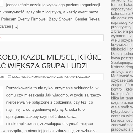
są jednym z
tempo, hałas
jednocześnie oczekują wysokiego poziomu organizacji.
odpoczynek 
m kreatywność łączy się z logistyką, a każdy event może
kalendarzu.
ale coraz cz
. Polecam Eventy Firmowe i Baby Shower i Gender Reveal
naprawdę kor
ydarzeń […]
przegrywały 
z brakiem p
wyborem i z 
A
wielu przypa
krzywdzące, 
bliskości i p
Dzisiaj jedn
ŁO, KAŻDE MIEJSCE, KTÓRE
bywa postrz
Spokojniejs
Ć WIĘKSZA GRUPA LUDZI
Krótsza drog
ambicji, al
Możliwość wy
WSZYSTKO
025
MOŻLIWOŚĆ KOMENTOWANIA
ZOSTAŁA WYŁĄCZONA
NAOKOŁO,
szybsze zał
KAŻDE
znajomość na
MIEJSCE,
Porządkowanie to nie tylko utrzymanie schludności w
kontroli, kt
KTÓRE
MOŻE
brakuje. Zmi
domu czy mieszkaniu Jak wiadomo, w życiu są rzeczy
ODWIEDZAĆ
kilka lat te
WIĘKSZA
nierozerwalnie połączone z codzienną, czy też, co
często ozna
GRUPA
LUDZI
wiele osób w
najmniej, z co tygodniową rutyną. Chodzi tu o
hybrydowo, 
centrum wiel
sprzątanie. Jakoby czynność dość łatwa,
konieczności
nieskomplikowana, zezwalająca utrzymać miejsce
zadawać sob
pracować z 
a w porządku, a niemniej jednak zdarza się, że wzbudza