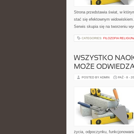
Strona przedstawia świat, w który
stać się efektownym widowiskiem
Serwis skupia się na tworzeniu w
CATEGORIES:
FILOZOFIA RELIGIJN
WSZYSTKO NAOKO
MOŻE ODWIEDZA
POSTED BY ADMIN
PAŹ - 8 - 2
życia, odpoczynku, funkcjonowani