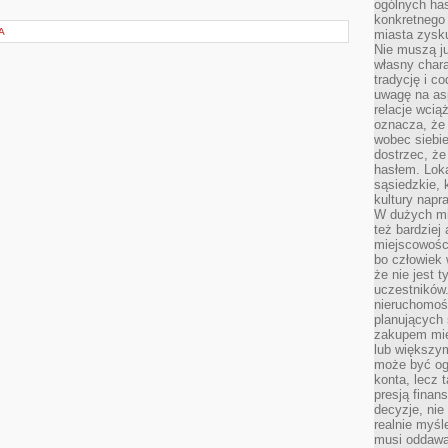
ogólnych has
konkretnego 
A
miasta zysku
Nie muszą j
własny chara
tradycję i c
uwagę na as
relacje wcią
oznacza, że 
wobec siebie
dostrzec, że
hasłem. Loka
sąsiedzkie, 
kultury napr
W dużych mia
też bardzie
miejscowośc
bo człowiek 
że nie jest 
uczestników.
nieruchomoś
planujących 
zakupem mi
lub większy
może być og
konta, lecz 
presją fina
decyzje, nie
realnie myśl
musi oddawa