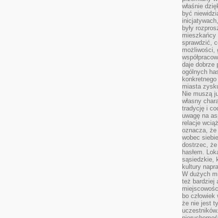
właśnie dzię
być niewidzi
inicjatywach
były rozpros
mieszkańcy 
sprawdzić, c
możliwości, 
współpracow
daje dobrze
ogólnych has
konkretnego 
miasta zysku
Nie muszą j
własny chara
tradycję i c
uwagę na as
relacje wcią
oznacza, że 
wobec siebie
dostrzec, że
hasłem. Loka
sąsiedzkie, 
kultury napr
W dużych mia
też bardzie
miejscowośc
bo człowiek 
że nie jest 
uczestników.
nieruchomoś