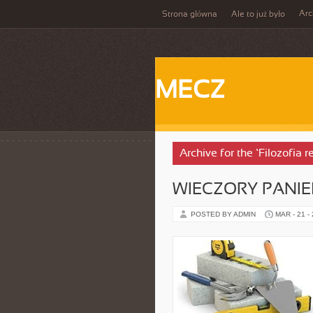
Ar
Strona główna
Ale to już było
MECZ
Archive for the ‘Filozofia r
WIECZORY PANIE
POSTED BY ADMIN
MAR - 21 -