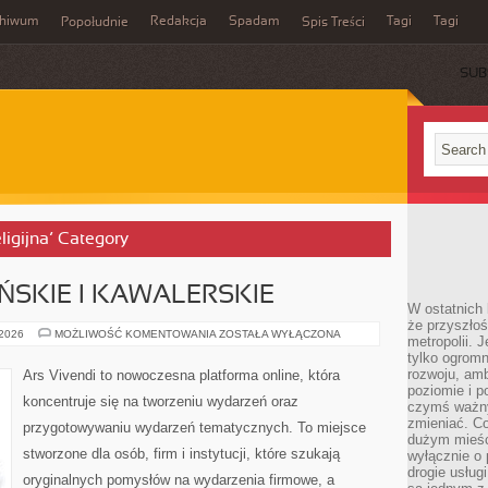
chiwum
Redakcja
Spadam
Tagi
Tagi
Popołudnie
Spis Treści
SUB
eligijna’ Category
ŃSKIE I KAWALERSKIE
W ostatnich 
że przyszłoś
WIECZORY
 2026
MOŻLIWOŚĆ KOMENTOWANIA
ZOSTAŁA WYŁĄCZONA
metropolii. 
PANIEŃSKIE
tylko ogromn
I
KAWALERSKIE
rozwoju, amb
Ars Vivendi to nowoczesna platforma online, która
poziomie i p
koncentruje się na tworzeniu wydarzeń oraz
czymś ważny
zmieniać. C
przygotowywaniu wydarzeń tematycznych. To miejsce
dużym mieśc
stworzone dla osób, firm i instytucji, które szukają
wyłącznie o 
drogie usług
oryginalnych pomysłów na wydarzenia firmowe, a