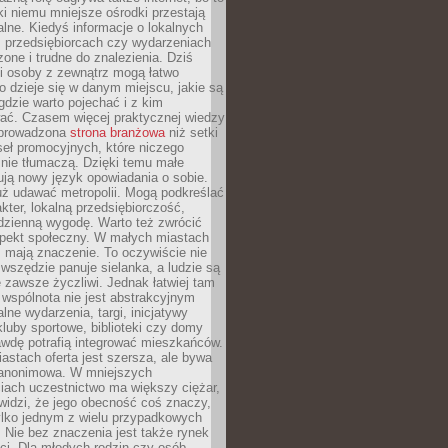
ki niemu mniejsze ośrodki przestają
alne. Kiedyś informacje o lokalnych
, przedsiębiorcach czy wydarzeniach
zone i trudne do znalezienia. Dziś
i osoby z zewnątrz mogą łatwo
o dzieje się w danym miejscu, jakie są
gdzie warto pojechać i z kim
ać. Czasem więcej praktycznej wiedzy
 prowadzona
strona branżowa
niż setki
eł promocyjnych, które niczego
nie tłumaczą. Dzięki temu małe
ją nowy język opowiadania o sobie.
uż udawać metropolii. Mogą podkreślać
kter, lokalną przedsiębiorczość,
odzienną wygodę. Warto też zwrócić
pekt społeczny. W małych miastach
ż mają znaczenie. To oczywiście nie
wszędzie panuje sielanka, a ludzie są
 zawsze życzliwi. Jednak łatwiej tam
 wspólnota nie jest abstrakcyjnym
lne wydarzenia, targi, inicjatywy
kluby sportowe, biblioteki czy domy
awdę potrafią integrować mieszkańców.
stach oferta jest szersza, ale bywa
j anonimowa. W mniejszych
iach uczestnictwo ma większy ciężar,
widzi, że jego obecność coś znaczy,
tylko jednym z wielu przypadkowych
 Nie bez znaczenia jest także rynek
ci. Dla młodych rodzin czy osób