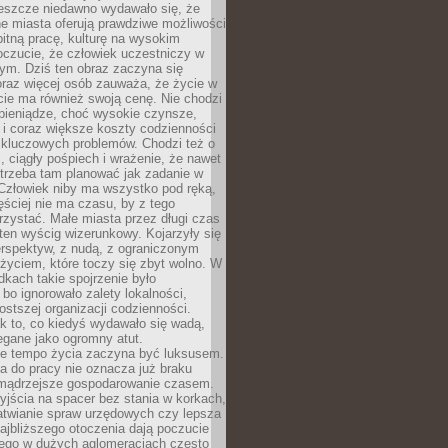
Jeszcze niedawno wydawało się, że
e miasta oferują prawdziwe możliwości
itną pracę, kulturę na wysokim
oczucie, że człowiek uczestniczy w
m. Dziś ten obraz zaczyna się
oraz więcej osób zauważa, że życie w
ie ma również swoją cenę. Nie chodzi
pieniądze, choć wysokie czynsze,
i i coraz większe koszty codzienności
 kluczowych problemów. Chodzi też o
, ciągły pośpiech i wrażenie, że nawet
trzeba tam planować jak zadanie w
 Człowiek niby ma wszystko pod ręką,
ęściej nie ma czasu, by z tego
zystać. Małe miasta przez długi czas
ten wyścig wizerunkowy. Kojarzyły się
erspektyw, z nudą, z ograniczonym
życiem, które toczy się zbyt wolno. W
dkach takie spojrzenie było
bo ignorowało zalety lokalności,
rostszej organizacji codzienności.
ak to, co kiedyś wydawało się wadą,
egane jako ogromny atut.
ze tempo życia zaczyna być luksusem.
a do pracy nie oznacza już braku
e mądrzejsze gospodarowanie czasem.
jścia na spacer bez stania w korkach,
atwianie spraw urzędowych czy lepsza
jbliższego otoczenia dają poczucie
órego w dużych aglomeracjach często