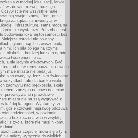
szkania w modnej lokalizacji, łatwiej
ć w zdrowie, rozwój, rodzinę i
 Oczywiście nie wszystkie małe
rzystają swoją szansę. Tam, gdzie
brego zarządzania, inwestycji w
dukację i infrastrukturę, sama moda na
e życie nie wystarczy. Potrzebna jest
do budowania lokalnej tożsamości bez
 Mniejsze ośrodki nie powinny
lkich aglomeracji, bo zawsze będą
a nimi. Ich siła polega na czymś
li, bliskości, bardziej ludzkim rytmie
iwości tworzenia miejsc
ch, a nie jedynie efektownych. Być
e teraz obserwujemy początek nowego
rym małe miasta nie będą już
ako plan awaryjny, lecz jako świadomy
la wszystkich, ale dla bardzo wielu.
ach zachwytu nad prędkością, skalą i
 ruchem zaczyna na nowo doceniać
lne, przewidywalne i prawdziwie
Małe miasta nie muszą wygrywać z
 w każdej kategorii. Wystarczy, że
am, gdzie człowiek naprawdę odczuwa
akości codzienności, w poziomie
czuciu bezpieczeństwa i w zwykłej,
fakcji z życia, które nie musi nikomu
wadniać.
latach coraz częściej mówi się o tym,
ć nie należy wyłącznie do wielkich