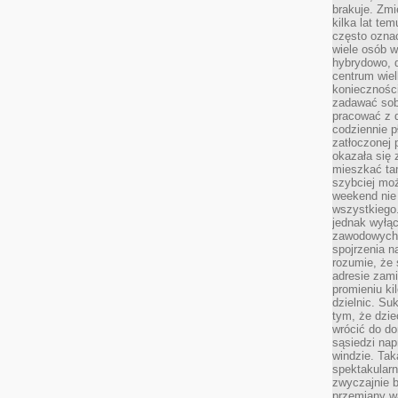
brakuje. Zmi
kilka lat te
często ozna
wiele osób w
hybrydowo, 
centrum wiel
konieczności
zadawać sob
pracować z 
codziennie p
zatłoczonej 
okazała się 
mieszkać tam
szybciej moż
weekend nie 
wszystkiego.
jednak wyłą
zawodowych.
spojrzenia n
rozumie, że 
adresie zami
promieniu ki
dzielnic. Su
tym, że dzie
wrócić do do
sąsiedzi nap
windzie. Ta
spektakularn
zwyczajnie b
przemiany wa