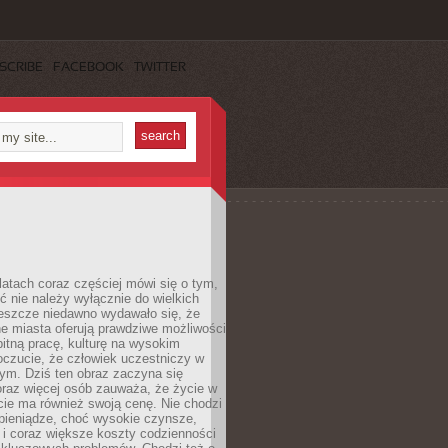
SCRIBE
FACEBOOK
TWITTER
latach coraz częściej mówi się o tym,
ć nie należy wyłącznie do wielkich
Jeszcze niedawno wydawało się, że
e miasta oferują prawdziwe możliwości
itną pracę, kulturę na wysokim
oczucie, że człowiek uczestniczy w
m. Dziś ten obraz zaczyna się
oraz więcej osób zauważa, że życie w
ie ma również swoją cenę. Nie chodzi
pieniądze, choć wysokie czynsze,
i i coraz większe koszty codzienności