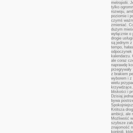
metropolii. 
tylko ogromn
rozwoju, amb
poziomie i p
czymś ważny
zmieniać. C
dużym mieśc
wyłącznie o 
drogie usług
są jednym z
tempo, hałas
odpoczynek 
kalendarzu.
ale coraz cz
naprawdę kor
przegrywały 
z brakiem p
wyborem i z 
wielu przypa
krzywdzące, 
bliskości i p
Dzisiaj jedn
bywa postrz
Spokojniejs
Krótsza drog
ambicji, al
Możliwość wy
szybsze zał
znajomość na
kontroli, kt