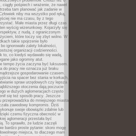
 kluczowych problemów. Chodzi też o
, ciągły pośpiech i wrażenie, że nawet
trzeba tam planować jak zadanie w
 Człowiek niby ma wszystko pod ręką,
ęściej nie ma czasu, by z tego
zystać. Małe miasta przez długi czas
ten wyścig wizerunkowy. Kojarzyły się
erspektyw, z nudą, z ograniczonym
życiem, które toczy się zbyt wolno. W
dkach takie spojrzenie było
bo ignorowało zalety lokalności,
rostszej organizacji codzienności.
ak to, co kiedyś wydawało się wadą,
egane jako ogromny atut.
ze tempo życia zaczyna być luksusem.
a do pracy nie oznacza już braku
e mądrzejsze gospodarowanie czasem.
jścia na spacer bez stania w korkach,
atwianie spraw urzędowych czy lepsza
jbliższego otoczenia dają poczucie
órego w dużych aglomeracjach często
enił się też sposób pracy. Jeszcze
mu przeprowadzka do mniejszego miasta
czała zawodowy kompromis. Dziś
ykonuje swoje obowiązki zdalnie lub
dzięki czemu fizyczna obecność w
kiej aglomeracji przestała być
ą. To sprawiło, że ludzie zaczęli
ie bardzo proste pytanie: skoro mogę
dowolnego miejsca, to dlaczego mam