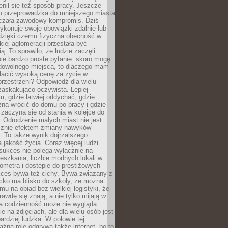
enił się też sposób pracy. Jeszcze
mu przeprowadzka do mniejszego miasta
czała zawodowy kompromis. Dziś
ykonuje swoje obowiązki zdalnie lub
dzięki czemu fizyczna obecność w
kiej aglomeracji przestała być
ą. To sprawiło, że ludzie zaczęli
ie bardzo proste pytanie: skoro mogę
dowolnego miejsca, to dlaczego mam
łacić wysoką cenę za życie w
przestrzeni? Odpowiedź dla wielu
zaskakująco oczywista. Lepiej
, gdzie łatwiej oddychać, gdzie
na wrócić do domu po pracy i gdzie
zaczyna się od stania w kolejce do
 Odrodzenie małych miast nie jest
cznie efektem zmiany nawyków
 To także wynik dojrzalszego
a jakość życia. Coraz więcej ludzi
sukces nie polega wyłącznie na
eszkania, liczbie modnych lokali w
lometra i dostępie do prestiżowych
kces bywa też cichy. Bywa związany z
cko ma blisko do szkoły, że można
mu na obiad bez wielkiej logistyki, że
rawdę się znają, a nie tylko mijają w
ka codzienność może nie wygląda
ie na zdjęciach, ale dla wielu osób jest
ardziej ludzka. W połowie tej
żną rolę odgrywa także internet, bo to