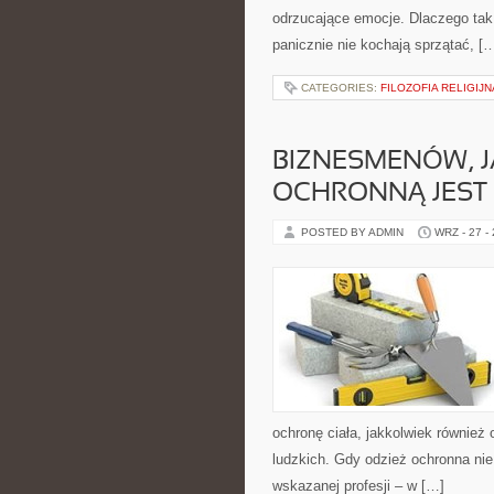
odrzucające emocje. Dlaczego tak 
panicznie nie kochają sprzątać, [
CATEGORIES:
FILOZOFIA RELIGIJN
BIZNESMENÓW, J
OCHRONNĄ JEST
POSTED BY ADMIN
WRZ - 27 -
ochronę ciała, jakkolwiek równie
ludzkich. Gdy odzież ochronna ni
wskazanej profesji – w […]