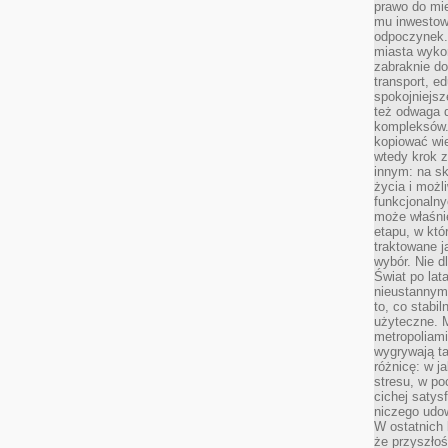
prawo do mie
mu inwestowa
odpoczynek.
miasta wyko
zabraknie do
transport, e
spokojniejsz
też odwaga 
kompleksów.
kopiować wie
wtedy krok z
innym: na ska
życia i możl
funkcjonalny
może właśni
etapu, w któ
traktowane j
wybór. Nie d
Świat po lat
nieustannym
to, co stabi
użyteczne. 
metropoliami
wygrywają t
różnicę: w j
stresu, w po
cichej satys
niczego udo
W ostatnich 
że przyszłoś