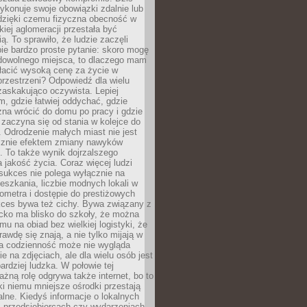
ykonuje swoje obowiązki zdalnie lub
dzięki czemu fizyczna obecność w
kiej aglomeracji przestała być
ą. To sprawiło, że ludzie zaczęli
ie bardzo proste pytanie: skoro mogę
dowolnego miejsca, to dlaczego mam
łacić wysoką cenę za życie w
przestrzeni? Odpowiedź dla wielu
zaskakująco oczywista. Lepiej
, gdzie łatwiej oddychać, gdzie
na wrócić do domu po pracy i gdzie
zaczyna się od stania w kolejce do
 Odrodzenie małych miast nie jest
cznie efektem zmiany nawyków
 To także wynik dojrzalszego
a jakość życia. Coraz więcej ludzi
sukces nie polega wyłącznie na
eszkania, liczbie modnych lokali w
lometra i dostępie do prestiżowych
kces bywa też cichy. Bywa związany z
cko ma blisko do szkoły, że można
mu na obiad bez wielkiej logistyki, że
rawdę się znają, a nie tylko mijają w
ka codzienność może nie wygląda
ie na zdjęciach, ale dla wielu osób jest
ardziej ludzka. W połowie tej
żną rolę odgrywa także internet, bo to
ki niemu mniejsze ośrodki przestają
alne. Kiedyś informacje o lokalnych
, przedsiębiorcach czy wydarzeniach