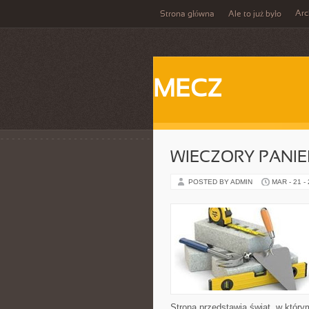
Ar
Strona główna
Ale to już było
MECZ
WIECZORY PANIE
POSTED BY ADMIN
MAR - 21 -
Strona przedstawia świat, w który