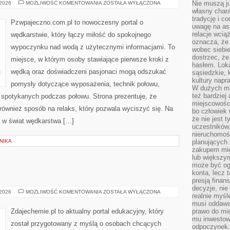
ŁOWISKA
Nie muszą j
 2026
MOŻLIWOŚĆ KOMENTOWANIA
ZOSTAŁA WYŁĄCZONA
własny chara
tradycję i c
Pzwpajeczno.com.pl to nowoczesny portal o
uwagę na as
relacje wcią
wędkarstwie, który łączy miłość do spokojnego
oznacza, że 
wypoczynku nad wodą z użytecznymi informacjami. To
wobec siebie
dostrzec, że
miejsce, w którym osoby stawiające pierwsze kroki z
hasłem. Loka
wędką oraz doświadczeni pasjonaci mogą odszukać
sąsiedzkie, 
kultury napr
pomysły dotyczące wyposażenia, technik połowu,
W dużych mia
też bardzie
i spotykanych podczas połowu. Strona prezentuje, że
miejscowośc
e również sposób na relaks, który pozwala wyciszyć się. Na
bo człowiek 
że nie jest 
ę w świat wędkarstwa […]
uczestników.
nieruchomoś
NIKA
planujących 
zakupem mi
lub większy
może być og
konta, lecz 
presją fina
decyzje, nie
INNE
 2026
MOŻLIWOŚĆ KOMENTOWANIA
ZOSTAŁA WYŁĄCZONA
realnie myśl
WPISY
musi oddawa
Zdajechemie.pl to aktualny portal edukacyjny, który
prawo do mie
mu inwestowa
został przygotowany z myślą o osobach chcących
odpoczynek.