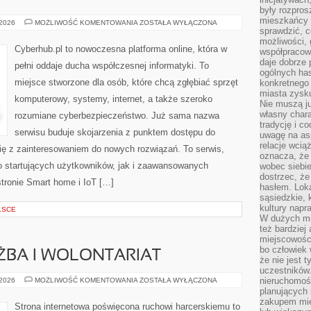
były rozpros
mieszkańcy 
PORADNIKI
 2026
MOŻLIWOŚĆ KOMENTOWANIA
ZOSTAŁA WYŁĄCZONA
IT
sprawdzić, c
możliwości, 
Cyberhub.pl to nowoczesna platforma online, która w
współpracow
daje dobrze
pełni oddaje ducha współczesnej informatyki. To
ogólnych has
miejsce stworzone dla osób, które chcą zgłębiać sprzęt
konkretnego 
miasta zysku
komputerowy, systemy, internet, a także szeroko
Nie muszą j
własny chara
rozumiane cyberbezpieczeństwo. Już sama nazwa
tradycję i c
serwisu buduje skojarzenia z punktem dostępu do
uwagę na as
relacje wcią
się z zainteresowaniem do nowych rozwiązań. To serwis,
oznacza, że 
 startujących użytkowników, jak i zaawansowanych
wobec siebie
dostrzec, że
tronie Smart home i IoT […]
hasłem. Loka
sąsiedzkie, 
kultury napr
LSCE
W dużych mia
też bardzie
miejscowośc
bo człowiek 
ŻBA I WOLONTARIAT
że nie jest 
uczestników.
HARCERSKA
nieruchomoś
 2026
MOŻLIWOŚĆ KOMENTOWANIA
ZOSTAŁA WYŁĄCZONA
SŁUŻBA
planujących 
I
zakupem mi
WOLONTARIAT
Strona internetowa poświęcona ruchowi harcerskiemu to