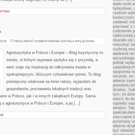
wiele osób w
hybrydowo, 
KETING
centrum wiel
konieczności
zadawać sob
pracować z 
A
codziennie p
zatłoczonej 
okazała się 
AGROTURYSTYKA
 2026
MOŻLIWOŚĆ KOMENTOWANIA
ZOSTAŁA WYŁĄCZONA
mieszkać tam
szybciej moż
Agroturystyka w Polsce i Europie – Blog turystyczny to
weekend nie 
wszystkiego.
serwis, w którym wyprawa spotyka się z przyrodą, a
jednak wyłą
wieś staje się inspiracją do odkrywania świata w
zawodowych.
spojrzenia n
spokojniejszym, bliższym człowiekowi rytmie. To blog
rozumie, że 
adresie zami
poświęcony relaksowi na łonie natury, wyjazdom do
promieniu ki
gospodarstw, poznawaniu lokalnych tradycji oraz
dzielnic. Su
tym, że dzie
wno w Polsce, jak i w innych zakątkach Europy. Sama
wrócić do do
g o agroturystyce w Polsce i Europie, a jej […]
sąsiedzi nap
windzie. Ta
spektakularn
IE
zwyczajnie b
przemiany wa
właśnie dzię
być niewidzi
inicjatywach