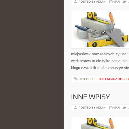
POSTED BY ADMIN
MAR - 19 -
miejscówek oraz realnych sytuacj
wędkarstwo to nie tylko pasja, al
blogu czytelnik może zanurzyć si
CATEGORIES:
KALENDARZ OGROD
INNE WPISY
POSTED BY ADMIN
MAR - 19 -