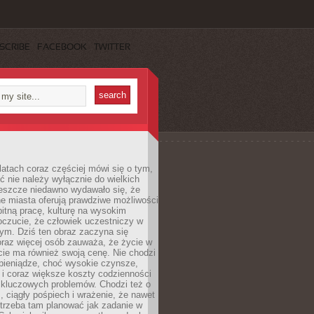
SCRIBE
FACEBOOK
TWITTER
latach coraz częściej mówi się o tym,
ć nie należy wyłącznie do wielkich
Jeszcze niedawno wydawało się, że
e miasta oferują prawdziwe możliwości
itną pracę, kulturę na wysokim
oczucie, że człowiek uczestniczy w
m. Dziś ten obraz zaczyna się
oraz więcej osób zauważa, że życie w
ie ma również swoją cenę. Nie chodzi
pieniądze, choć wysokie czynsze,
i i coraz większe koszty codzienności
 kluczowych problemów. Chodzi też o
, ciągły pośpiech i wrażenie, że nawet
trzeba tam planować jak zadanie w