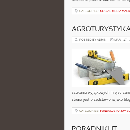
CATEGORIES:
SOCIAL MEDIA MAR
AGROTURYSTYK
POSTED BY ADMIN
MAR - 17 -
szukaniu wyjątkowych miejsc zaró
strona jest przedstawiona jako blo
CATEGORIES:
FUNDACJE NA ŚWIEC
PORADNIKI IT