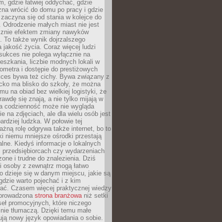
, gdzie łatwiej oddychać, gdzie
na wrócić do domu po pracy i gdzie
zaczyna się od stania w kolejce do
 Odrodzenie małych miast nie jest
cznie efektem zmiany nawyków
 To także wynik dojrzalszego
a jakość życia. Coraz więcej ludzi
sukces nie polega wyłącznie na
eszkania, liczbie modnych lokali w
lometra i dostępie do prestiżowych
kces bywa też cichy. Bywa związany z
cko ma blisko do szkoły, że można
mu na obiad bez wielkiej logistyki, że
rawdę się znają, a nie tylko mijają w
ka codzienność może nie wygląda
ie na zdjęciach, ale dla wielu osób jest
ardziej ludzka. W połowie tej
żną rolę odgrywa także internet, bo to
ki niemu mniejsze ośrodki przestają
alne. Kiedyś informacje o lokalnych
, przedsiębiorcach czy wydarzeniach
zone i trudne do znalezienia. Dziś
i osoby z zewnątrz mogą łatwo
o dzieje się w danym miejscu, jakie są
gdzie warto pojechać i z kim
ać. Czasem więcej praktycznej wiedzy
 prowadzona
strona branżowa
niż setki
eł promocyjnych, które niczego
nie tłumaczą. Dzięki temu małe
ją nowy język opowiadania o sobie.