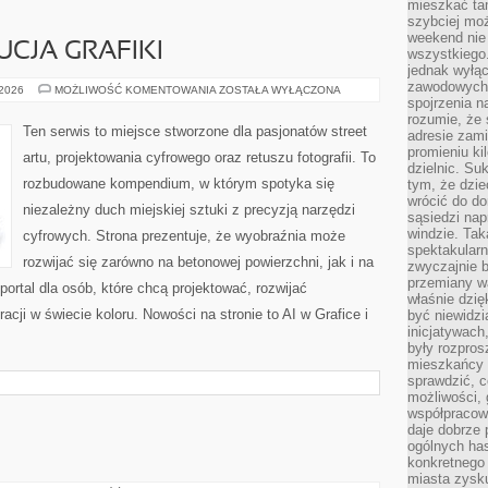
mieszkać tam
szybciej moż
weekend nie 
UCJA GRAFIKI
wszystkiego.
jednak wyłą
zawodowych.
HISTORIA
 2026
MOŻLIWOŚĆ KOMENTOWANIA
ZOSTAŁA WYŁĄCZONA
I
spojrzenia n
EWOLUCJA
rozumie, że 
GRAFIKI
Ten serwis to miejsce stworzone dla pasjonatów street
adresie zami
promieniu ki
artu, projektowania cyfrowego oraz retuszu fotografii. To
dzielnic. Su
rozbudowane kompendium, w którym spotyka się
tym, że dzie
wrócić do do
niezależny duch miejskiej sztuki z precyzją narzędzi
sąsiedzi nap
windzie. Ta
cyfrowych. Strona prezentuje, że wyobraźnia może
spektakularn
rozwijać się zarówno na betonowej powierzchni, jak i na
zwyczajnie b
przemiany wa
 portal dla osób, które chcą projektować, rozwijać
właśnie dzię
acji w świecie koloru. Nowości na stronie to AI w Grafice i
być niewidzi
inicjatywach
były rozpros
mieszkańcy 
sprawdzić, c
możliwości, 
współpracow
daje dobrze
ogólnych has
konkretnego 
miasta zysku