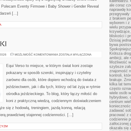
kalendarzu.
ale coraz cz
. Polecam Eventy Firmowe i Baby Shower i Gender Reveal
naprawdę kor
ydarzeń […]
przegrywały 
z brakiem p
wyborem i z 
A
wielu przypa
krzywdzące, 
bliskości i p
Dzisiaj jedn
KI
bywa postrz
Spokojniejs
Krótsza drog
SPRZĘT
 2026
MOŻLIWOŚĆ KOMENTOWANIA
ZOSTAŁA WYŁĄCZONA
ambicji, al
JEŹDZIECKI
Możliwość wy
Equi Verso to miejsce, w którym świat koni zostaje
szybsze zał
znajomość na
pokazany w sposób szeroki, inspirujący i czytelny
kontroli, kt
zarówno dla osób, które dopiero wchodzą do świata z
brakuje. Zmi
kilka lat te
jeździectwem, jak i dla tych, którzy od lat żyją w rytmie
często ozna
wiele osób w
ośrodka jeździeckiego. To blog, który łączy miłość do
hybrydowo, 
koni z praktyczną wiedzą, codziennym doświadczeniem
centrum wiel
konieczności
że się z hodowlą, treningiem, jazdą konną, relacją
zadawać sob
erą prawdziwej stajennej codzienności. […]
pracować z 
codziennie p
zatłoczonej 
YCYZM
okazała się 