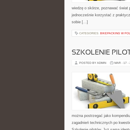
wiedzę o skórze, poznawać świat pr
jednocześnie korzystać z praktyc
sobie […]
CATEGORIES:
BIKEPACKING W PO
SZKOLENIE PIL
POSTED BY ADMIN
MAR - 17 -
można postrzegać jako kompendium
zagadnień technicznych po kwesti
Szkolenie pilotów. Już sama ident