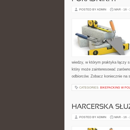
POSTED BY ADMIN
MAR - 16 -
wiedzy, w którym praktyka łączy 
który może zainteresować zarówno
odbiorców. Zobacz koniecznie na s
CATEGORIES:
BIKEPACKING W PO
HARCERSKA SŁU
POSTED BY ADMIN
MAR - 16 -