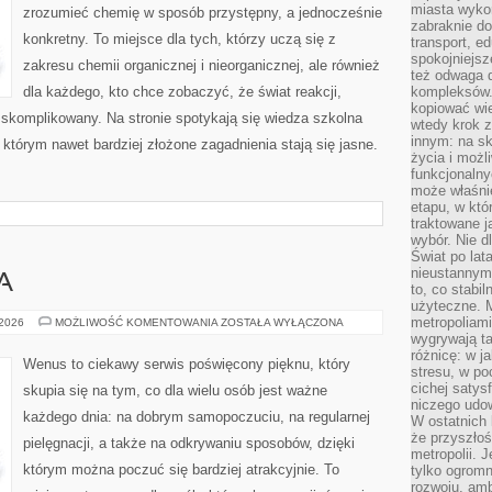
miasta wyko
zrozumieć chemię w sposób przystępny, a jednocześnie
zabraknie do
konkretny. To miejsce dla tych, którzy uczą się z
transport, e
spokojniejsz
zakresu chemii organicznej i nieorganicznej, ale również
też odwaga 
dla każdego, kto chce zobaczyć, że świat reakcji,
kompleksów.
kopiować wie
 skomplikowany. Na stronie spotykają się wiedza szkolna
wtedy krok z
innym: na ska
 którym nawet bardziej złożone zagadnienia stają się jasne.
życia i możl
funkcjonalny
może właśni
etapu, w któ
traktowane j
wybór. Nie d
Świat po lat
nieustannym
A
to, co stabi
użyteczne. 
metropoliami
ZDROWIE
 2026
MOŻLIWOŚĆ KOMENTOWANIA
ZOSTAŁA WYŁĄCZONA
I
wygrywają t
URODA
różnicę: w j
Wenus to ciekawy serwis poświęcony pięknu, który
stresu, w po
cichej satys
skupia się na tym, co dla wielu osób jest ważne
niczego udo
każdego dnia: na dobrym samopoczuciu, na regularnej
W ostatnich 
że przyszłoś
pielęgnacji, a także na odkrywaniu sposobów, dzięki
metropolii. 
którym można poczuć się bardziej atrakcyjnie. To
tylko ogromn
rozwoju, amb