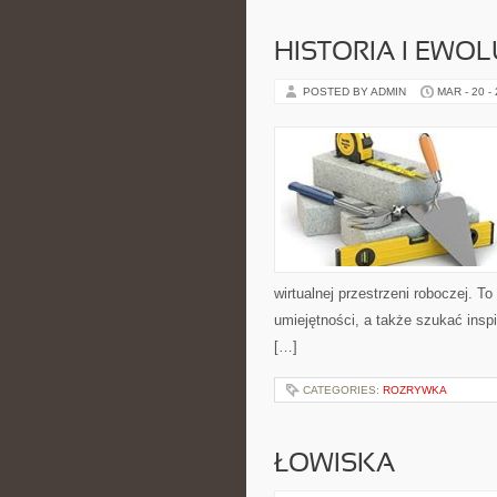
HISTORIA I EWOL
POSTED BY ADMIN
MAR - 20 -
wirtualnej przestrzeni roboczej. To
umiejętności, a także szukać inspir
[…]
CATEGORIES:
ROZRYWKA
ŁOWISKA