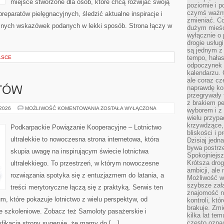
miejsce stworzone dla osób, które chcą rozwijać swoją
poziomie i p
czymś ważny
eparatów pielęgnacyjnych, śledzić aktualne inspiracje i
zmieniać. C
znych wskazówek podanych w lekki sposób. Strona łączy w
dużym mieśc
wyłącznie o 
drogie usług
są jednym z
tempo, hałas
LSCE
odpoczynek 
kalendarzu.
ale coraz cz
naprawdę kor
OTÓW
przegrywały 
z brakiem p
SZKOLENIE
 2026
MOŻLIWOŚĆ KOMENTOWANIA
ZOSTAŁA WYŁĄCZONA
wyborem i z 
PILOTÓW
wielu przypa
krzywdzące, 
Podkarpackie Powiązanie Kooperacyjne – Lotnictwo
bliskości i p
ultralekkie to nowoczesna strona internetowa, która
Dzisiaj jedn
bywa postrz
skupia uwagę na inspirującym świecie lotnictwa
Spokojniejs
Krótsza drog
ultralekkiego. To przestrzeń, w którym nowoczesne
ambicji, al
rozwiązania spotyka się z entuzjazmem do latania, a
Możliwość wy
szybsze zał
treści merytoryczne łączą się z praktyką. Serwis ten
znajomość na
, które pokazuje lotnictwo z wielu perspektyw, od
kontroli, kt
brakuje. Zmi
e szkoleniowe. Zobacz też Samoloty pasażerskie i
kilka lat te
często ozna
yfikacja strony sugeruje, że mamy do […]