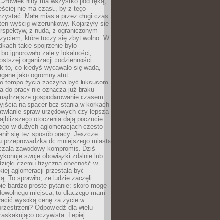
 Człowiek niby ma wszystko pod ręką,
ęściej nie ma czasu, by z tego
zystać. Małe miasta przez długi czas
ten wyścig wizerunkowy. Kojarzyły się
erspektyw, z nudą, z ograniczonym
życiem, które toczy się zbyt wolno. W
dkach takie spojrzenie było
bo ignorowało zalety lokalności,
rostszej organizacji codzienności.
ak to, co kiedyś wydawało się wadą,
egane jako ogromny atut.
ze tempo życia zaczyna być luksusem.
a do pracy nie oznacza już braku
e mądrzejsze gospodarowanie czasem.
jścia na spacer bez stania w korkach,
atwianie spraw urzędowych czy lepsza
jbliższego otoczenia dają poczucie
órego w dużych aglomeracjach często
enił się też sposób pracy. Jeszcze
mu przeprowadzka do mniejszego miasta
czała zawodowy kompromis. Dziś
ykonuje swoje obowiązki zdalnie lub
dzięki czemu fizyczna obecność w
kiej aglomeracji przestała być
ą. To sprawiło, że ludzie zaczęli
ie bardzo proste pytanie: skoro mogę
dowolnego miejsca, to dlaczego mam
łacić wysoką cenę za życie w
przestrzeni? Odpowiedź dla wielu
zaskakująco oczywista. Lepiej