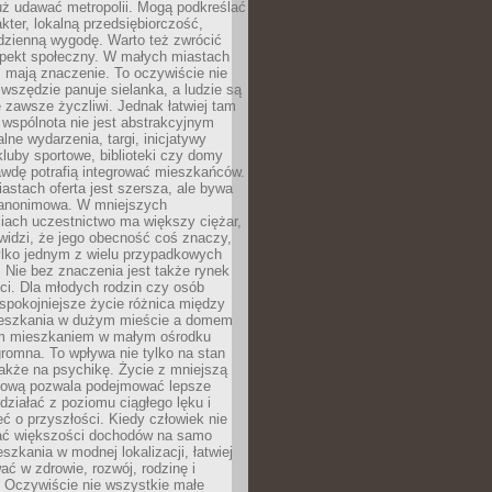
uż udawać metropolii. Mogą podkreślać
kter, lokalną przedsiębiorczość,
odzienną wygodę. Warto też zwrócić
pekt społeczny. W małych miastach
ż mają znaczenie. To oczywiście nie
wszędzie panuje sielanka, a ludzie są
 zawsze życzliwi. Jednak łatwiej tam
 wspólnota nie jest abstrakcyjnym
lne wydarzenia, targi, inicjatywy
kluby sportowe, biblioteki czy domy
awdę potrafią integrować mieszkańców.
stach oferta jest szersza, ale bywa
j anonimowa. W mniejszych
iach uczestnictwo ma większy ciężar,
widzi, że jego obecność coś znaczy,
tylko jednym z wielu przypadkowych
 Nie bez znaczenia jest także rynek
ci. Dla młodych rodzin czy osób
spokojniejsze życie różnica między
eszkania w dużym mieście a domem
m mieszkaniem w małym ośrodku
romna. To wpływa nie tylko na stan
także na psychikę. Życie z mniejszą
nsową pozwala podejmować lepsze
 działać z poziomu ciągłego lęku i
eć o przyszłości. Kiedy człowiek nie
ć większości dochodów na samo
szkania w modnej lokalizacji, łatwiej
ć w zdrowie, rozwój, rodzinę i
 Oczywiście nie wszystkie małe