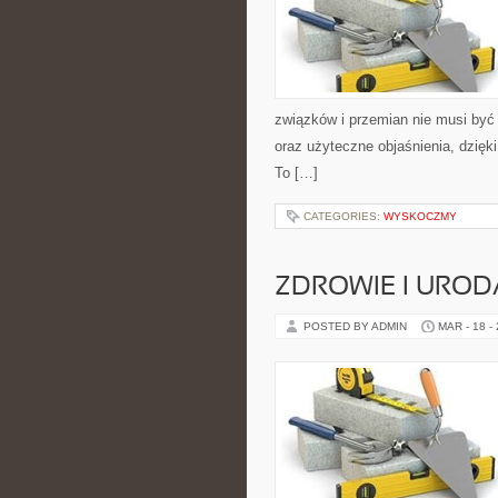
związków i przemian nie musi być
oraz użyteczne objaśnienia, dzięki
To […]
CATEGORIES:
WYSKOCZMY
ZDROWIE I UROD
POSTED BY ADMIN
MAR - 18 -