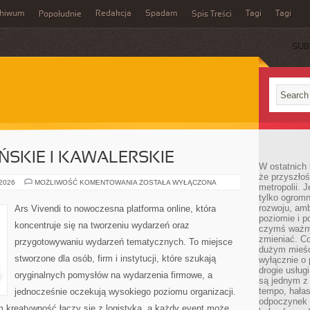
chiwum
Redakcja
Spadam
Tagi
Tagi
Popołudnie
Spis Treści
SUB
ŃSKIE I KAWALERSKIE
W ostatnich 
że przyszłoś
WIECZORY
 2026
MOŻLIWOŚĆ KOMENTOWANIA
ZOSTAŁA WYŁĄCZONA
metropolii. 
PANIEŃSKIE
tylko ogromn
I
KAWALERSKIE
rozwoju, amb
Ars Vivendi to nowoczesna platforma online, która
poziomie i p
koncentruje się na tworzeniu wydarzeń oraz
czymś ważny
zmieniać. C
przygotowywaniu wydarzeń tematycznych. To miejsce
dużym mieśc
stworzone dla osób, firm i instytucji, które szukają
wyłącznie o 
drogie usług
oryginalnych pomysłów na wydarzenia firmowe, a
są jednym z
tempo, hałas
jednocześnie oczekują wysokiego poziomu organizacji.
odpoczynek 
m kreatywność łączy się z logistyką, a każdy event może