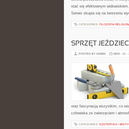
stać się efektownym widowiskiem
Serwis skupia się na tworzeniu w
CATEGORIES:
FILOZOFIA RELIGIJN
SPRZĘT JEŹDZIEC
POSTED BY ADMIN
MAR - 21 -
oraz fascynacją wszystkim, co wią
człowieka ze zwierzęciem i atmosf
CATEGORIES:
EZOTERYKA I MIST