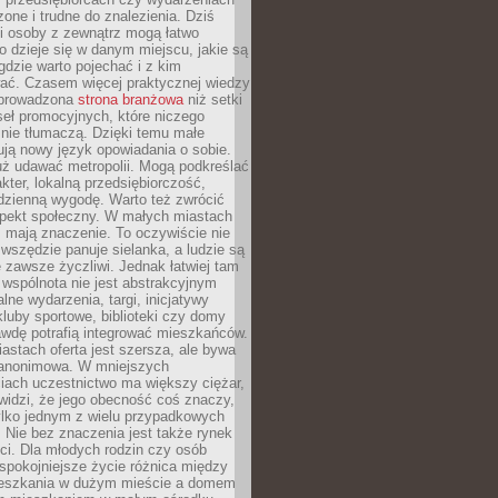
zone i trudne do znalezienia. Dziś
i osoby z zewnątrz mogą łatwo
o dzieje się w danym miejscu, jakie są
gdzie warto pojechać i z kim
ać. Czasem więcej praktycznej wiedzy
 prowadzona
strona branżowa
niż setki
eł promocyjnych, które niczego
nie tłumaczą. Dzięki temu małe
ją nowy język opowiadania o sobie.
uż udawać metropolii. Mogą podkreślać
kter, lokalną przedsiębiorczość,
odzienną wygodę. Warto też zwrócić
pekt społeczny. W małych miastach
ż mają znaczenie. To oczywiście nie
wszędzie panuje sielanka, a ludzie są
 zawsze życzliwi. Jednak łatwiej tam
 wspólnota nie jest abstrakcyjnym
lne wydarzenia, targi, inicjatywy
kluby sportowe, biblioteki czy domy
awdę potrafią integrować mieszkańców.
stach oferta jest szersza, ale bywa
j anonimowa. W mniejszych
iach uczestnictwo ma większy ciężar,
widzi, że jego obecność coś znaczy,
tylko jednym z wielu przypadkowych
 Nie bez znaczenia jest także rynek
ci. Dla młodych rodzin czy osób
spokojniejsze życie różnica między
eszkania w dużym mieście a domem