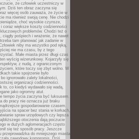
oczucie, że człowiek uczestniczy w
m. Dziś ten obraz zaczyna się
oraz więcej osób zauważa, że życie w
ie ma również swoją cenę. Nie chodzi
pieniądze, choć wysokie czynsze,
i i coraz większe koszty codzienności
 kluczowych problemów. Chodzi też o
, ciągły pośpiech i wrażenie, że nawet
trzeba tam planować jak zadanie w
 Człowiek niby ma wszystko pod ręką,
ęściej nie ma czasu, by z tego
zystać. Małe miasta przez długi czas
ten wyścig wizerunkowy. Kojarzyły się
erspektyw, z nudą, z ograniczonym
życiem, które toczy się zbyt wolno. W
dkach takie spojrzenie było
bo ignorowało zalety lokalności,
rostszej organizacji codzienności.
ak to, co kiedyś wydawało się wadą,
egane jako ogromny atut.
ze tempo życia zaczyna być luksusem.
a do pracy nie oznacza już braku
e mądrzejsze gospodarowanie czasem.
jścia na spacer bez stania w korkach,
atwianie spraw urzędowych czy lepsza
jbliższego otoczenia dają poczucie
órego w dużych aglomeracjach często
enił się też sposób pracy. Jeszcze
mu przeprowadzka do mniejszego miasta
czała zawodowy kompromis. Dziś