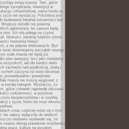
rzystają swoją szansę. Tam, gdzie
brego zarządzania, inwestycji w
dukację i infrastrukturę, sama moda na
e życie nie wystarczy. Potrzebna jest
do budowania lokalnej tożsamości bez
 Mniejsze ośrodki nie powinny
lkich aglomeracji, bo zawsze będą
a nimi. Ich siła polega na czymś
li, bliskości, bardziej ludzkim rytmie
iwości tworzenia miejsc
ch, a nie jedynie efektownych. Być
e teraz obserwujemy początek nowego
rym małe miasta nie będą już
ako plan awaryjny, lecz jako świadomy
la wszystkich, ale dla bardzo wielu.
ach zachwytu nad prędkością, skalą i
 ruchem zaczyna na nowo doceniać
lne, przewidywalne i prawdziwie
Małe miasta nie muszą wygrywać z
 w każdej kategorii. Wystarczy, że
am, gdzie człowiek naprawdę odczuwa
akości codzienności, w poziomie
czuciu bezpieczeństwa i w zwykłej,
fakcji z życia, które nie musi nikomu
wadniać.
latach coraz częściej mówi się o tym,
ć nie należy wyłącznie do wielkich
Jeszcze niedawno wydawało się, że
e miasta oferują prawdziwe możliwości
itną pracę, kulturę na wysokim