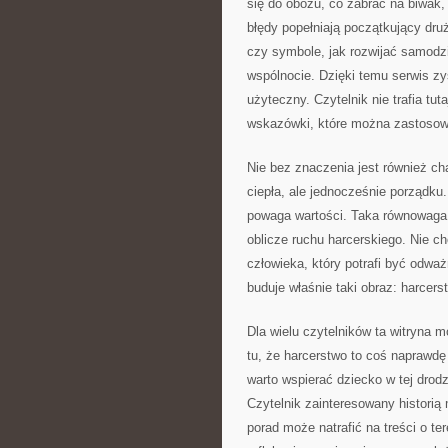
się do obozu, co zabrać na biwak, 
błędy popełniają początkujący dru
czy symbole, jak rozwijać samodz
wspólnocie. Dzięki temu serwis zys
użyteczny. Czytelnik nie trafia tut
wskazówki, które można zastosow
Nie bez znaczenia jest również char
ciepła, ale jednocześnie porządku.
powaga wartości. Taka równowaga 
oblicze ruchu harcerskiego. Nie c
człowieka, który potrafi być odwa
buduje właśnie taki obraz: harcers
Dla wielu czytelników ta witryna 
tu, że harcerstwo to coś naprawd
warto wspierać dziecko w tej drod
Czytelnik zainteresowany historią
porad może natrafić na treści o te