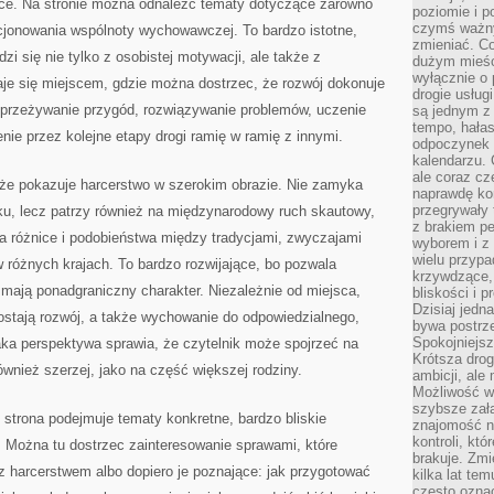
zice. Na stronie można odnaleźć tematy dotyczące zarówno
poziomie i p
czymś ważny
kcjonowania wspólnoty wychowawczej. To bardzo istotne,
zmieniać. C
i się nie tylko z osobistej motywacji, ale także z
dużym mieśc
wyłącznie o 
aje się miejscem, gdzie można dostrzec, że rozwój dokonuje
drogie usług
 przeżywanie przygód, rozwiązywanie problemów, uczenie
są jednym z
tempo, hałas
nie przez kolejne etapy drogi ramię w ramię z innymi.
odpoczynek 
kalendarzu.
ale coraz cz
, że pokazuje harcerstwo w szerokim obrazie. Nie zamyka
naprawdę kor
przegrywały 
ku, lecz patrzy również na międzynarodowy ruch skautowy,
z brakiem p
a różnice i podobieństwa między tradycjami, zwyczajami
wyborem i z 
wielu przypa
 różnych krajach. To bardzo rozwijające, bo pozwala
krzywdzące, 
 mają ponadgraniczny charakter. Niezależnie od miejsca,
bliskości i p
Dzisiaj jedn
ostają rozwój, a także wychowanie do odpowiedzialnego,
bywa postrz
Spokojniejs
ka perspektywa sprawia, że czytelnik może spojrzeć na
Krótsza drog
również szerzej, jako na część większej rodziny.
ambicji, al
Możliwość wy
szybsze zał
 strona podejmuje tematy konkretne, bardzo bliskie
znajomość na
kontroli, kt
 Można tu dostrzec zainteresowanie sprawami, które
brakuje. Zmi
z harcerstwem albo dopiero je poznające: jak przygotować
kilka lat te
często ozna