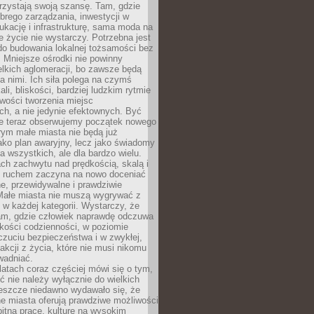
rzystają swoją szansę. Tam, gdzie
brego zarządzania, inwestycji w
dukację i infrastrukturę, sama moda na
e życie nie wystarczy. Potrzebna jest
do budowania lokalnej tożsamości bez
 Mniejsze ośrodki nie powinny
lkich aglomeracji, bo zawsze będą
a nimi. Ich siła polega na czymś
li, bliskości, bardziej ludzkim rytmie
iwości tworzenia miejsc
ch, a nie jedynie efektownych. Być
e teraz obserwujemy początek nowego
rym małe miasta nie będą już
ako plan awaryjny, lecz jako świadomy
la wszystkich, ale dla bardzo wielu.
ach zachwytu nad prędkością, skalą i
 ruchem zaczyna na nowo doceniać
lne, przewidywalne i prawdziwie
Małe miasta nie muszą wygrywać z
 w każdej kategorii. Wystarczy, że
am, gdzie człowiek naprawdę odczuwa
akości codzienności, w poziomie
czuciu bezpieczeństwa i w zwykłej,
fakcji z życia, które nie musi nikomu
wadniać.
latach coraz częściej mówi się o tym,
ć nie należy wyłącznie do wielkich
Jeszcze niedawno wydawało się, że
e miasta oferują prawdziwe możliwości
itną pracę, kulturę na wysokim