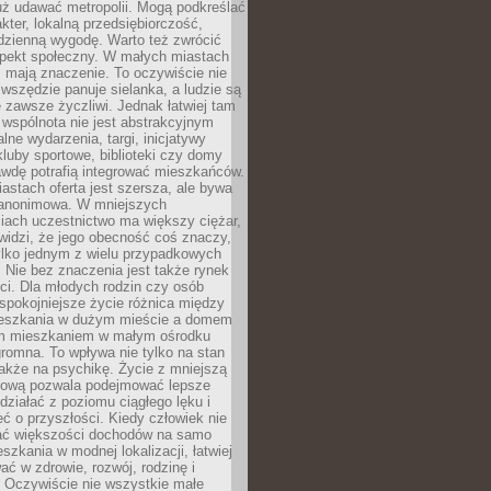
uż udawać metropolii. Mogą podkreślać
kter, lokalną przedsiębiorczość,
odzienną wygodę. Warto też zwrócić
pekt społeczny. W małych miastach
ż mają znaczenie. To oczywiście nie
wszędzie panuje sielanka, a ludzie są
 zawsze życzliwi. Jednak łatwiej tam
 wspólnota nie jest abstrakcyjnym
lne wydarzenia, targi, inicjatywy
kluby sportowe, biblioteki czy domy
awdę potrafią integrować mieszkańców.
stach oferta jest szersza, ale bywa
j anonimowa. W mniejszych
iach uczestnictwo ma większy ciężar,
widzi, że jego obecność coś znaczy,
tylko jednym z wielu przypadkowych
 Nie bez znaczenia jest także rynek
ci. Dla młodych rodzin czy osób
spokojniejsze życie różnica między
eszkania w dużym mieście a domem
m mieszkaniem w małym ośrodku
romna. To wpływa nie tylko na stan
także na psychikę. Życie z mniejszą
nsową pozwala podejmować lepsze
 działać z poziomu ciągłego lęku i
eć o przyszłości. Kiedy człowiek nie
ć większości dochodów na samo
szkania w modnej lokalizacji, łatwiej
ć w zdrowie, rozwój, rodzinę i
 Oczywiście nie wszystkie małe