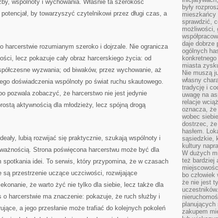
użby, wspólnoty i wychowania. Właśnie ta szerokość
były rozpros
potencjał, by towarzyszyć czytelnikowi przez długi czas, a
mieszkańcy 
sprawdzić, c
możliwości, 
współpracow
daje dobrze
 o harcerstwie rozumianym szeroko i dojrzale. Nie ogranicza
ogólnych has
ości, lecz pokazuje cały obraz harcerskiego życia: od
konkretnego 
miasta zysku
współczesne wyzwania; od biwaków, przez wychowanie, aż
Nie muszą j
własny chara
nego doświadczenia wspólnoty po świat ruchu skautowego.
tradycję i c
o pozwala zobaczyć, że harcerstwo nie jest jedynie
uwagę na as
relacje wcią
rostą aktywnością dla młodzieży, lecz spójną drogą
oznacza, że 
wobec siebie
dostrzec, że
hasłem. Loka
ideały, lubią rozwijać się praktycznie, szukają wspólnoty i
sąsiedzkie, 
kultury napr
uważnością. Strona poświęcona harcerstwu może być dla
W dużych mia
też bardzie
 spotkania idei. To serwis, który przypomina, że w czasach
miejscowośc
 są przestrzenie uczące uczciwości, rozwijające
bo człowiek 
że nie jest 
onanie, że warto żyć nie tylko dla siebie, lecz także dla
uczestników.
s o harcerstwie ma znaczenie: pokazuje, że ruch służby i
nieruchomoś
planujących 
ujące, a jego przesłanie może trafiać do kolejnych pokoleń
zakupem mi