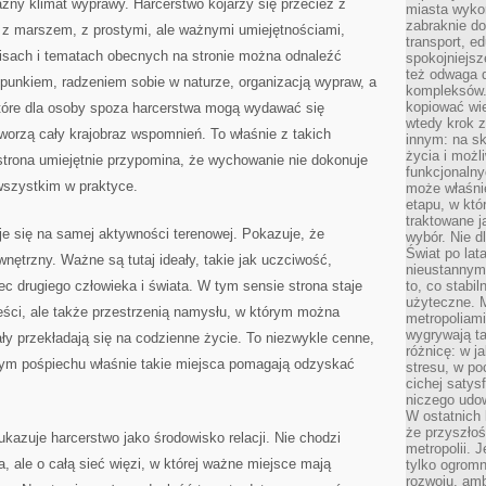
źny klimat wyprawy. Harcerstwo kojarzy się przecież z
miasta wyko
zabraknie do
, z marszem, z prostymi, ale ważnymi umiejętnościami,
transport, e
isach i tematach obecnych na stronie można odnaleźć
spokojniejsz
też odwaga 
punkiem, radzeniem sobie w naturze, organizacją wypraw, a
kompleksów.
kopiować wie
tóre dla osoby spoza harcerstwa mogą wydawać się
wtedy krok z
tworzą cały krajobraz wspomnień. To właśnie z takich
innym: na ska
życia i możl
 strona umiejętnie przypomina, że wychowanie nie dokonuje
funkcjonalny
 wszystkim w praktyce.
może właśni
etapu, w któ
traktowane j
je się na samej aktywności terenowej. Pokazuje, że
wybór. Nie d
Świat po lat
ętrzny. Ważne są tutaj ideały, takie jak uczciwość,
nieustannym
c drugiego człowieka i świata. W tym sensie strona staje
to, co stabi
użyteczne. 
reści, ale także przestrzenią namysłu, w którym można
metropoliami
wygrywają t
ały przekładają się na codzienne życie. To niezwykle cenne,
różnicę: w j
ym pośpiechu właśnie takie miejsca pomagają odzyskać
stresu, w po
cichej satys
niczego udo
W ostatnich 
że przyszłoś
ukazuje harcerstwo jako środowisko relacji. Nie chodzi
metropolii. 
, ale o całą sieć więzi, w której ważne miejsce mają
tylko ogromn
rozwoju, amb