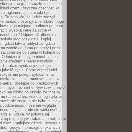
ykonuje swoje obowiązki zdalnie lub
dzięki czemu fizyczna obecność w
kiej aglomeracji przestała być
ą. To sprawiło, że ludzie zaczęli
ie bardzo proste pytanie: skoro mogę
dowolnego miejsca, to dlaczego mam
łacić wysoką cenę za życie w
przestrzeni? Odpowiedź dla wielu
zaskakująco oczywista. Lepiej
, gdzie łatwiej oddychać, gdzie
na wrócić do domu po pracy i gdzie
zaczyna się od stania w kolejce do
 Odrodzenie małych miast nie jest
cznie efektem zmiany nawyków
 To także wynik dojrzalszego
a jakość życia. Coraz więcej ludzi
sukces nie polega wyłącznie na
eszkania, liczbie modnych lokali w
lometra i dostępie do prestiżowych
kces bywa też cichy. Bywa związany z
cko ma blisko do szkoły, że można
mu na obiad bez wielkiej logistyki, że
rawdę się znają, a nie tylko mijają w
ka codzienność może nie wygląda
ie na zdjęciach, ale dla wielu osób jest
ardziej ludzka. W połowie tej
żną rolę odgrywa także internet, bo to
ki niemu mniejsze ośrodki przestają
alne. Kiedyś informacje o lokalnych
, przedsiębiorcach czy wydarzeniach