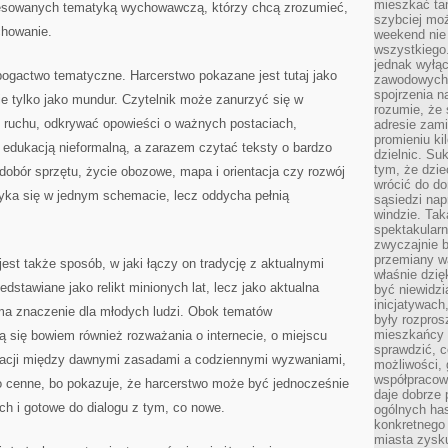
mieszkać tam
eresowanych tematyką wychowawczą, którzy chcą zrozumieć,
szybciej moż
chowanie.
weekend nie 
wszystkiego.
jednak wyłą
j bogactwo tematyczne. Harcerstwo pokazane jest tutaj jako
zawodowych.
spojrzenia n
ie tylko jako mundur. Czytelnik może zanurzyć się w
rozumie, że 
i ruchu, odkrywać opowieści o ważnych postaciach,
adresie zami
promieniu ki
edukacją nieformalną, a zarazem czytać teksty o bardzo
dzielnic. Su
tym, że dzie
dobór sprzętu, życie obozowe, mapa i orientacja czy rozwój
wrócić do do
myka się w jednym schemacie, lecz oddycha pełnią
sąsiedzi nap
windzie. Ta
spektakularn
zwyczajnie b
przemiany wa
st także sposób, w jaki łączy on tradycję z aktualnymi
właśnie dzię
zedstawiane jako relikt minionych lat, lecz jako aktualna
być niewidzi
inicjatywach
ma znaczenie dla młodych ludzi. Obok tematów
były rozpros
mieszkańcy 
ją się bowiem również rozważania o internecie, o miejscu
sprawdzić, c
elacji między dawnymi zasadami a codziennymi wyzwaniami,
możliwości, 
współpracow
zo cenne, bo pokazuje, że harcerstwo może być jednocześnie
daje dobrze
h i gotowe do dialogu z tym, co nowe.
ogólnych has
konkretnego 
miasta zysku