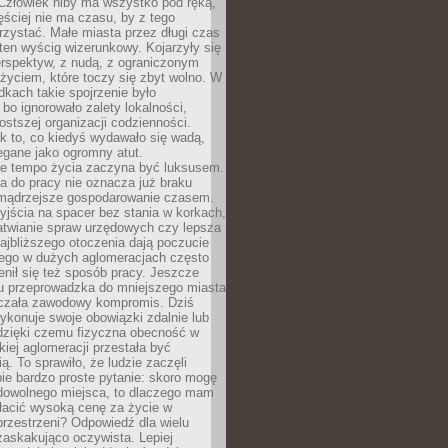
 Człowiek niby ma wszystko pod ręką,
ęściej nie ma czasu, by z tego
zystać. Małe miasta przez długi czas
ten wyścig wizerunkowy. Kojarzyły się
erspektyw, z nudą, z ograniczonym
życiem, które toczy się zbyt wolno. W
dkach takie spojrzenie było
bo ignorowało zalety lokalności,
rostszej organizacji codzienności.
ak to, co kiedyś wydawało się wadą,
egane jako ogromny atut.
ze tempo życia zaczyna być luksusem.
a do pracy nie oznacza już braku
e mądrzejsze gospodarowanie czasem.
jścia na spacer bez stania w korkach,
atwianie spraw urzędowych czy lepsza
jbliższego otoczenia dają poczucie
órego w dużych aglomeracjach często
enił się też sposób pracy. Jeszcze
mu przeprowadzka do mniejszego miasta
czała zawodowy kompromis. Dziś
ykonuje swoje obowiązki zdalnie lub
dzięki czemu fizyczna obecność w
kiej aglomeracji przestała być
ą. To sprawiło, że ludzie zaczęli
ie bardzo proste pytanie: skoro mogę
dowolnego miejsca, to dlaczego mam
łacić wysoką cenę za życie w
przestrzeni? Odpowiedź dla wielu
zaskakująco oczywista. Lepiej