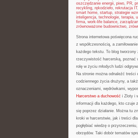
oszczędzanie energii
,
piwo
,
PR
,
p
recykling
,
rękodzieło
,
rekrutacja IT
smart home
,
startup
,
strategie wzr
inteligencja
,
technologie
,
terapia
,
u
firma
,
work-life balance
,
zarządza
zrównoważone budownictwo
,
zrów
Strona internetowa poświęcona ruc
z współczesnością, a zamiłowanie
każdego tekstu. To blog tworzony 
rzeczywistość harcerską, poznać w
rolę w życiu młodych ludzi odgrywa
Na stronie można odnaleźć treści 
codziennego życia drużyny, a ta
oznaczeniami, wędrówkami, wyposa
Harcerstwo a duchowość
i Zloty i
informacji dla każdego, kto czuje
się poprzez działanie. Można tu 
kroki w harcerstwie, jak i treści 
pogłębiać wiedzę o przyrzeczeniu, 
obrzędów. Taki dobór tematów spra