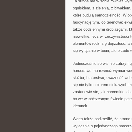
Ta strona ma w sobie również wyra
ogniskiem, z zielenią, z biwakiem
które budują samodzielność. W op
fascynację tym, co terenowe: ekwi
także codziennymi drobiazgami, k
niewielkie, lecz w rzeczywistości 
elementów rodzi się dojrzałość, a
się wyłącznie w teorii, ale przede
Jednocześnie serwis nie zatrzymu
harcerstwo ma również wymiar wewn
służba, braterstwo, uważność wobe
się nie tylko zbiorem ciekawych t
zastanowić się, jak harcerskie ide
bo we współczesnym świecie pełn
kierunek.
Warto także podkreślić, że strona 
wyłącznie o pojedynczego harcerza