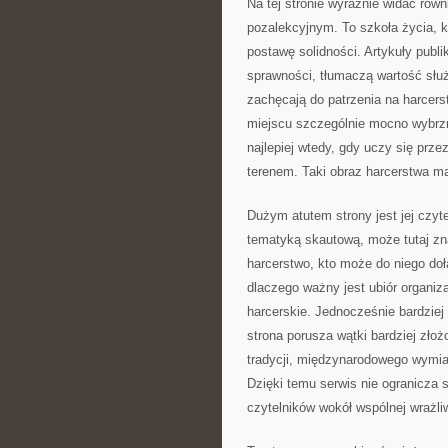
Na tej stronie wyraźnie widać rów
pozalekcyjnym. To szkoła życia, kt
postawę solidności. Artykuły publi
sprawności, tłumaczą wartość słu
zachęcają do patrzenia na harcer
miejscu szczególnie mocno wybrzm
najlepiej wtedy, gdy uczy się prze
terenem. Taki obraz harcerstwa ma
Dużym atutem strony jest jej czyt
tematyką skautową, może tutaj zn
harcerstwo, kto może do niego do
dlaczego ważny jest ubiór organiz
harcerskie. Jednocześnie bardziej 
strona porusza wątki bardziej złoż
tradycji, międzynarodowego wymia
Dzięki temu serwis nie ogranicza s
czytelników wokół wspólnej wrażli