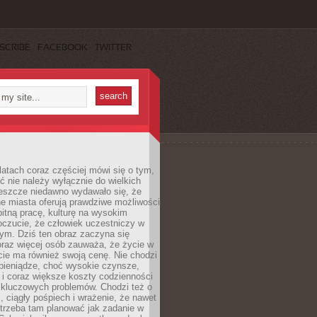
SCRIBE
FACEBOOK
TWITTER
latach coraz częściej mówi się o tym,
ć nie należy wyłącznie do wielkich
Jeszcze niedawno wydawało się, że
e miasta oferują prawdziwe możliwości
itną pracę, kulturę na wysokim
oczucie, że człowiek uczestniczy w
m. Dziś ten obraz zaczyna się
oraz więcej osób zauważa, że życie w
ie ma również swoją cenę. Nie chodzi
pieniądze, choć wysokie czynsze,
i i coraz większe koszty codzienności
 kluczowych problemów. Chodzi też o
, ciągły pośpiech i wrażenie, że nawet
trzeba tam planować jak zadanie w