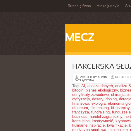
Ar
Strona główna
Ale to już było
MECZ
HARCERSKA SŁU
POSTED BY ADMIN
POSTED ON
WYŁĄCZONA
Tagi:
AI
,
analiza danych
,
analiza
bitcoin
,
biznes ekologiczny
,
bizne
certyfikaty zawodowe
,
chirurgia p
cyfryzacja
,
desery
,
doping
,
dotacj
finansowa
,
ekologia
,
ekonomia glo
ethereum
,
filmmaking
,
fit przepisy
franczyza
,
fundraising
,
fundusze e
business
,
handel zagraniczny
,
her
konsulting
,
kreatywność
,
kryptowa
kulinarne inspiracje
,
kwalifikacje
,
l
medycyna sportowa
,
minimalizm
,