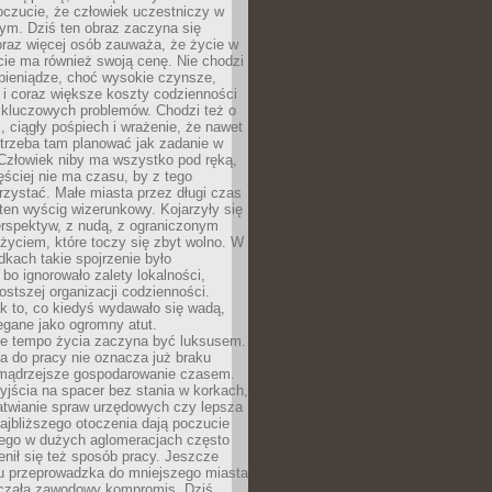
oczucie, że człowiek uczestniczy w
m. Dziś ten obraz zaczyna się
oraz więcej osób zauważa, że życie w
ie ma również swoją cenę. Nie chodzi
pieniądze, choć wysokie czynsze,
i i coraz większe koszty codzienności
 kluczowych problemów. Chodzi też o
, ciągły pośpiech i wrażenie, że nawet
trzeba tam planować jak zadanie w
 Człowiek niby ma wszystko pod ręką,
ęściej nie ma czasu, by z tego
zystać. Małe miasta przez długi czas
ten wyścig wizerunkowy. Kojarzyły się
erspektyw, z nudą, z ograniczonym
życiem, które toczy się zbyt wolno. W
dkach takie spojrzenie było
bo ignorowało zalety lokalności,
rostszej organizacji codzienności.
ak to, co kiedyś wydawało się wadą,
egane jako ogromny atut.
ze tempo życia zaczyna być luksusem.
a do pracy nie oznacza już braku
e mądrzejsze gospodarowanie czasem.
jścia na spacer bez stania w korkach,
atwianie spraw urzędowych czy lepsza
jbliższego otoczenia dają poczucie
órego w dużych aglomeracjach często
enił się też sposób pracy. Jeszcze
mu przeprowadzka do mniejszego miasta
czała zawodowy kompromis. Dziś