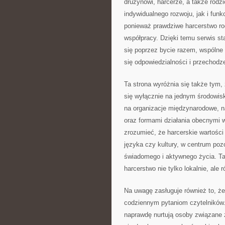
drużynowi, harcerze, a także rod
indywidualnego rozwoju, jak i fun
ponieważ prawdziwe harcerstwo rodz
współpracy. Dzięki temu serwis st
się poprzez bycie razem, wspólne
się odpowiedzialności i przechodze
Ta strona wyróżnia się także tym
się wyłącznie na jednym środowis
na organizacje międzynarodowe, n
oraz formami działania obecnymi w
zrozumieć, że harcerskie wartości
języka czy kultury, w centrum poz
świadomego i aktywnego życia. Ta
harcerstwo nie tylko lokalnie, ale 
Na uwagę zasługuje również to, że
codziennym pytaniom czytelników.
naprawdę nurtują osoby związane 