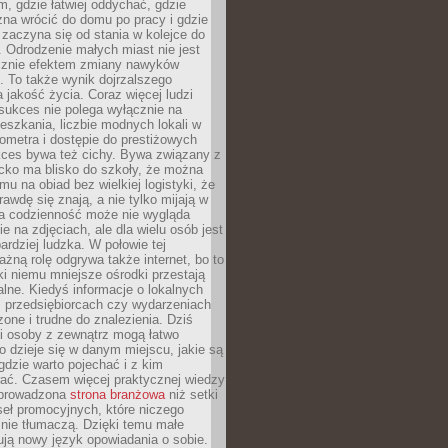
, gdzie łatwiej oddychać, gdzie
na wrócić do domu po pracy i gdzie
zaczyna się od stania w kolejce do
 Odrodzenie małych miast nie jest
cznie efektem zmiany nawyków
 To także wynik dojrzalszego
a jakość życia. Coraz więcej ludzi
sukces nie polega wyłącznie na
eszkania, liczbie modnych lokali w
lometra i dostępie do prestiżowych
kces bywa też cichy. Bywa związany z
cko ma blisko do szkoły, że można
mu na obiad bez wielkiej logistyki, że
rawdę się znają, a nie tylko mijają w
ka codzienność może nie wygląda
ie na zdjęciach, ale dla wielu osób jest
ardziej ludzka. W połowie tej
żną rolę odgrywa także internet, bo to
ki niemu mniejsze ośrodki przestają
alne. Kiedyś informacje o lokalnych
, przedsiębiorcach czy wydarzeniach
zone i trudne do znalezienia. Dziś
i osoby z zewnątrz mogą łatwo
o dzieje się w danym miejscu, jakie są
gdzie warto pojechać i z kim
ać. Czasem więcej praktycznej wiedzy
 prowadzona
strona branżowa
niż setki
eł promocyjnych, które niczego
nie tłumaczą. Dzięki temu małe
ją nowy język opowiadania o sobie.