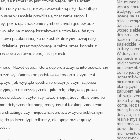
nież, że harcerstwo jest czymś więcej niż zajęciem
Nie muszą j
własny chara
óra uczy odwagi, rozwija wewnętrzną siłę i kształtuje
tradycję i c
kowane w serwisie przybliżają znaczenie stopni i
uwagę na as
relacje wcią
żby, pokazują znaczenie symbolicznych gestów oraz
oznacza, że 
wobec siebie
stwo jako na metodę kształtowania człowieka. W tym
dostrzec, że
iewa przekonanie, że uczestnik drużyny rozwija się
hasłem. Loka
sąsiedzkie, 
z działanie, przez współpracę, a także przez kontakt z
kultury napr
 w sobie zarówno sens, jak i prawdę.
W dużych mia
też bardzie
miejscowośc
elność. Nawet osoba, która dopiero zaczyna interesować się
bo człowiek 
że nie jest 
aleźć wyjaśnienia na podstawowe pytania: czym jest
uczestników.
nieruchomoś
łączyć, jak wygląda spotkanie drużyny, czym są obóz,
planujących 
acyjny, co oznaczają znaki, jaką rolę odgrywają prawo
zakupem mi
lub większy
doświadczeni czytelnicy także znajdą treści dla siebie, bo
może być og
one, dotyczące formacji, pracy instruktorskiej, znaczenia
konta, lecz 
presją fina
ru skautingu czy miejsca harcerstwa w życiu publicznym.
decyzje, nie
realnie myśl
ię do jednego typu odbiorcy, ale spaja różne grupy
musi oddawa
wości.
prawo do mie
mu inwestowa
odpoczynek.