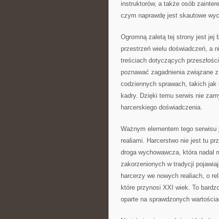
instruktorów, a także osób zaint
czym naprawdę jest skautowe wy
Ogromną zaletą tej strony jest je
przestrzeń wielu doświadczeń, a n
treściach dotyczących przeszłośc
poznawać zagadnienia związane z 
codziennych sprawach, takich jak 
kadry. Dzięki temu serwis nie za
harcerskiego doświadczenia.
Ważnym elementem tego serwisu je
realiami. Harcerstwo nie jest tu pr
droga wychowawcza, która nadal 
zakorzenionych w tradycji pojawia
harcerzy we nowych realiach, o r
które przynosi XXI wiek. To bard
oparte na sprawdzonych wartościac