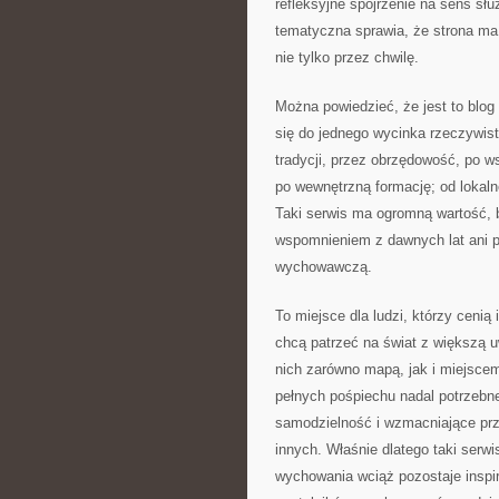
refleksyjne spojrzenie na sens sł
tematyczna sprawia, że strona ma 
nie tylko przez chwilę.
Można powiedzieć, że jest to blog
się do jednego wycinka rzeczywist
tradycji, przez obrzędowość, po 
po wewnętrzną formację; od lokal
Taki serwis ma ogromną wartość, b
wspomnieniem z dawnych lat ani p
wychowawczą.
To miejsce dla ludzi, którzy cenią 
chcą patrzeć na świat z większą 
nich zarówno mapą, jak i miejscem
pełnych pośpiechu nadal potrzebne
samodzielność i wzmacniające przek
innych. Właśnie dlatego taki serwi
wychowania wciąż pozostaje inspir