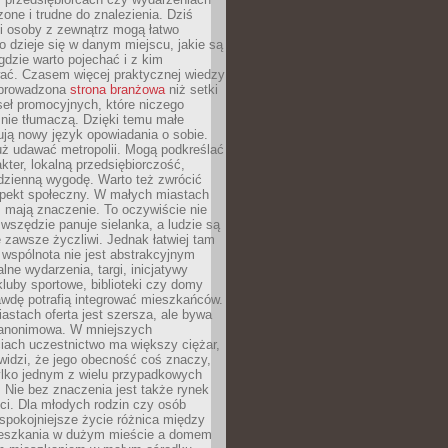
zone i trudne do znalezienia. Dziś
i osoby z zewnątrz mogą łatwo
o dzieje się w danym miejscu, jakie są
gdzie warto pojechać i z kim
ać. Czasem więcej praktycznej wiedzy
 prowadzona
strona branżowa
niż setki
eł promocyjnych, które niczego
nie tłumaczą. Dzięki temu małe
ją nowy język opowiadania o sobie.
uż udawać metropolii. Mogą podkreślać
kter, lokalną przedsiębiorczość,
odzienną wygodę. Warto też zwrócić
pekt społeczny. W małych miastach
ż mają znaczenie. To oczywiście nie
wszędzie panuje sielanka, a ludzie są
 zawsze życzliwi. Jednak łatwiej tam
 wspólnota nie jest abstrakcyjnym
lne wydarzenia, targi, inicjatywy
kluby sportowe, biblioteki czy domy
awdę potrafią integrować mieszkańców.
stach oferta jest szersza, ale bywa
j anonimowa. W mniejszych
iach uczestnictwo ma większy ciężar,
widzi, że jego obecność coś znaczy,
tylko jednym z wielu przypadkowych
 Nie bez znaczenia jest także rynek
ci. Dla młodych rodzin czy osób
spokojniejsze życie różnica między
eszkania w dużym mieście a domem