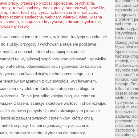
kalendarzu.
rawo pracy
,
przedsiębiorczość społeczna
,
psychiatria
,
ale coraz cz
,
renty
,
rozwój osobisty
,
rynek pracy
,
samorozwój
,
slow life
,
naprawdę kor
ostu
,
street food
,
styl życia
,
szkolenia online
,
sztuczna
przegrywały 
bezpieczenia społeczne
,
webinary
,
wiatraki
,
wino
,
własna
z brakiem p
nie czasem
,
zarządzanie kryzysowe
,
zdrowie psychiczne
,
wyborem i z 
noważony rozwój
wielu przypa
krzywdzące, 
howi harcerskiemu to serwis, w którym tradycja spotyka się
bliskości i p
Dzisiaj jedn
 do służby, przygody i wychowania staje się podstawą
bywa postrz
z myślą o osobach, które chcą lepiej zrozumieć
Spokojniejs
Krótsza drog
artości tej wyjątkowej wspólnoty oraz odkrywać, jak wielką
ambicji, al
Możliwość wy
ją braterstwo, odpowiedzialność i gotowość do działania.
szybsze zał
dotyczące zarówno dziejów ruchu harcerskiego, jak i
znajomość na
kontroli, kt
kże tematów związanych z duchowością, wychowaniem,
brakuje. Zmi
żeniem czy zlotami. Ciekawe kategorie na blogu to
kilka lat te
często ozna
 wydarzenia. To nie jest tylko kolejny blog, ale centrum
wiele osób w
hybrydowo, 
 związek z lasem, szanuje skautowe wartości i chce rozwijać
centrum wiel
znaleźć zarówno pomysły dla osób stawiających pierwsze
konieczności
zadawać sob
dla bardziej zaawansowanych czytelników, którzy chcą
pracować z 
metodzie pracy, historii organizacji czy znaczeniu
codziennie p
zatłoczonej 
wia, że strona staje się użyteczna dla harcerzy,
okazała się 