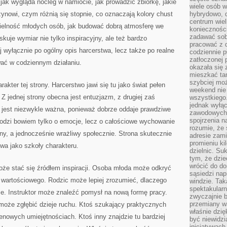
jak wygląda nocleg w namiocie, jak prowadzić zbiórkę, jakie
wiele osób w
żynowi, czym różnią się stopnie, co oznaczają kolory chust
hybrydowo, 
centrum wiel
ielność młodych osób, jak budować dobrą atmosferę we
konieczności
zadawać sob
kuje wymiar nie tylko inspiracyjny, ale też bardzo
pracować z 
aj wyłącznie po ogólny opis harcerstwa, lecz także po realne
codziennie p
zatłoczonej 
ać w codziennym działaniu.
okazała się 
mieszkać tam
szybciej moż
akter tej strony. Harcerstwo jawi się tu jako świat pełen
weekend nie 
 Z jednej strony obecna jest entuzjazm, z drugiej zaś
wszystkiego.
jednak wyłą
jest niezwykle ważna, ponieważ dobrze oddaje prawdziwe
zawodowych.
spojrzenia n
hodzi bowiem tylko o emocje, lecz o całościowe wychowanie
rozumie, że 
żny, a jednocześnie wrażliwy społecznie. Strona skutecznie
adresie zami
promieniu ki
twa jako szkoły charakteru.
dzielnic. Su
tym, że dzie
wrócić do do
może stać się źródłem inspiracji. Osoba młoda może odkryć
sąsiedzi nap
ę wartościowego. Rodzic może lepiej zrozumieć, dlaczego
windzie. Ta
spektakularn
ze. Instruktor może znaleźć pomysł na nową formę pracy.
zwyczajnie b
przemiany wa
 może zgłębić dzieje ruchu. Ktoś szukający praktycznych
właśnie dzię
renowych umiejętnościach. Ktoś inny znajdzie tu bardziej
być niewidzi
inicjatywach