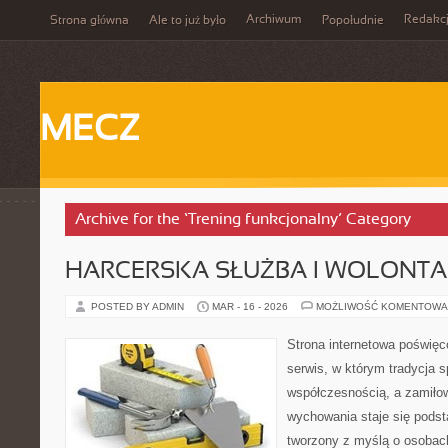
Archiwum
Redakc
Strona główna
Ale to już było
Popołudnie
MECZ
Archive for the ‘Trening funkcjonalny’ Category
HARCERSKA SŁUŻBA I WOLONTA
POSTED BY ADMIN
MAR - 16 - 2026
MOŻLIWOŚĆ KOMENTOWA
Strona internetowa poświęc
serwis, w którym tradycja s
współczesnością, a zamiłow
wychowania staje się podst
tworzony z myślą o osobach