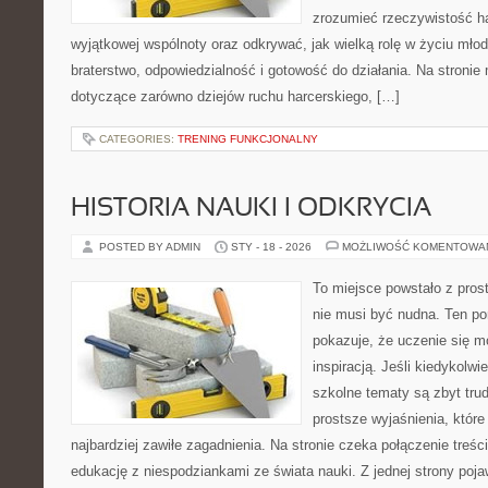
zrozumieć rzeczywistość ha
wyjątkowej wspólnoty oraz odkrywać, jak wielką rolę w życiu mło
braterstwo, odpowiedzialność i gotowość do działania. Na stronie
dotyczące zarówno dziejów ruchu harcerskiego, […]
CATEGORIES:
TRENING FUNKCJONALNY
HISTORIA NAUKI I ODKRYCIA
POSTED BY ADMIN
STY - 18 - 2026
MOŻLIWOŚĆ KOMENTOWA
To miejsce powstało z pros
nie musi być nudna. Ten po
pokazuje, że uczenie się 
inspiracją. Jeśli kiedykolwi
szkolne tematy są zbyt trud
prostsze wyjaśnienia, któr
najbardziej zawiłe zagadnienia. Na stronie czeka połączenie treśc
edukację z niespodziankami ze świata nauki. Z jednej strony pojaw