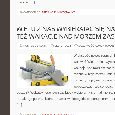
mądrzej […]
CATEGORIES:
TRENING FUNKCJONALNY
WIELU Z NAS WYBIERAJĄC SIĘ N
TEŻ WAKACJE NAD MORZEM ZAS
POSTED BY ADMIN
SIE - 2 - 2025
MOŻLIWOŚĆ KOMENTOWAN
Większość nowoczesnych h
wojować Wielu z nas wybiera
wakacje nad morzem zastan
można w tego rodzaju miejs
możemy popływać, opalać s
wypoczywać, ale co robić, j
deszcz? Wskutek tego również, kiedy wybieramy się nad morze, na
do takiego punktu, które to nawet w niepogodę proponuje nam mnós
[…]
CATEGORIES:
TRENING FUNKCJONALNY