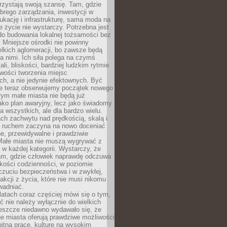
rzystają swoją szansę. Tam, gdzie
brego zarządzania, inwestycji w
dukację i infrastrukturę, sama moda na
e życie nie wystarczy. Potrzebna jest
do budowania lokalnej tożsamości bez
 Mniejsze ośrodki nie powinny
lkich aglomeracji, bo zawsze będą
a nimi. Ich siła polega na czymś
li, bliskości, bardziej ludzkim rytmie
iwości tworzenia miejsc
ch, a nie jedynie efektownych. Być
e teraz obserwujemy początek nowego
rym małe miasta nie będą już
ako plan awaryjny, lecz jako świadomy
la wszystkich, ale dla bardzo wielu.
ach zachwytu nad prędkością, skalą i
 ruchem zaczyna na nowo doceniać
lne, przewidywalne i prawdziwie
Małe miasta nie muszą wygrywać z
 w każdej kategorii. Wystarczy, że
am, gdzie człowiek naprawdę odczuwa
akości codzienności, w poziomie
czuciu bezpieczeństwa i w zwykłej,
fakcji z życia, które nie musi nikomu
wadniać.
latach coraz częściej mówi się o tym,
ć nie należy wyłącznie do wielkich
Jeszcze niedawno wydawało się, że
e miasta oferują prawdziwe możliwości
itną pracę, kulturę na wysokim