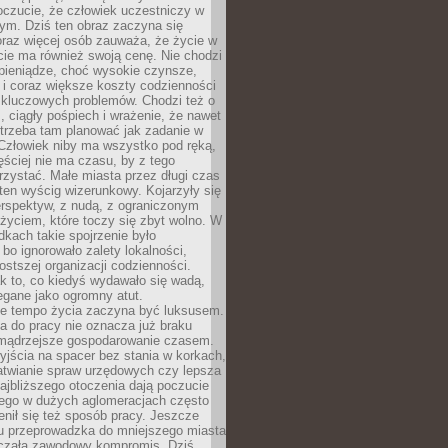
oczucie, że człowiek uczestniczy w
m. Dziś ten obraz zaczyna się
oraz więcej osób zauważa, że życie w
ie ma również swoją cenę. Nie chodzi
pieniądze, choć wysokie czynsze,
i i coraz większe koszty codzienności
 kluczowych problemów. Chodzi też o
, ciągły pośpiech i wrażenie, że nawet
trzeba tam planować jak zadanie w
 Człowiek niby ma wszystko pod ręką,
ęściej nie ma czasu, by z tego
zystać. Małe miasta przez długi czas
ten wyścig wizerunkowy. Kojarzyły się
erspektyw, z nudą, z ograniczonym
życiem, które toczy się zbyt wolno. W
dkach takie spojrzenie było
bo ignorowało zalety lokalności,
rostszej organizacji codzienności.
ak to, co kiedyś wydawało się wadą,
egane jako ogromny atut.
ze tempo życia zaczyna być luksusem.
a do pracy nie oznacza już braku
e mądrzejsze gospodarowanie czasem.
jścia na spacer bez stania w korkach,
atwianie spraw urzędowych czy lepsza
jbliższego otoczenia dają poczucie
órego w dużych aglomeracjach często
enił się też sposób pracy. Jeszcze
mu przeprowadzka do mniejszego miasta
czała zawodowy kompromis. Dziś