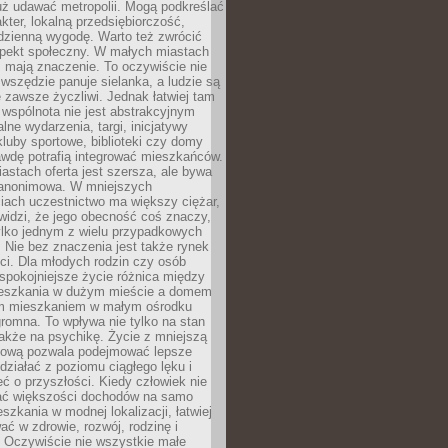
uż udawać metropolii. Mogą podkreślać
kter, lokalną przedsiębiorczość,
odzienną wygodę. Warto też zwrócić
pekt społeczny. W małych miastach
ż mają znaczenie. To oczywiście nie
wszędzie panuje sielanka, a ludzie są
 zawsze życzliwi. Jednak łatwiej tam
 wspólnota nie jest abstrakcyjnym
lne wydarzenia, targi, inicjatywy
kluby sportowe, biblioteki czy domy
awdę potrafią integrować mieszkańców.
stach oferta jest szersza, ale bywa
j anonimowa. W mniejszych
iach uczestnictwo ma większy ciężar,
widzi, że jego obecność coś znaczy,
tylko jednym z wielu przypadkowych
 Nie bez znaczenia jest także rynek
ci. Dla młodych rodzin czy osób
spokojniejsze życie różnica między
eszkania w dużym mieście a domem
m mieszkaniem w małym ośrodku
romna. To wpływa nie tylko na stan
także na psychikę. Życie z mniejszą
nsową pozwala podejmować lepsze
 działać z poziomu ciągłego lęku i
eć o przyszłości. Kiedy człowiek nie
ć większości dochodów na samo
szkania w modnej lokalizacji, łatwiej
ć w zdrowie, rozwój, rodzinę i
 Oczywiście nie wszystkie małe