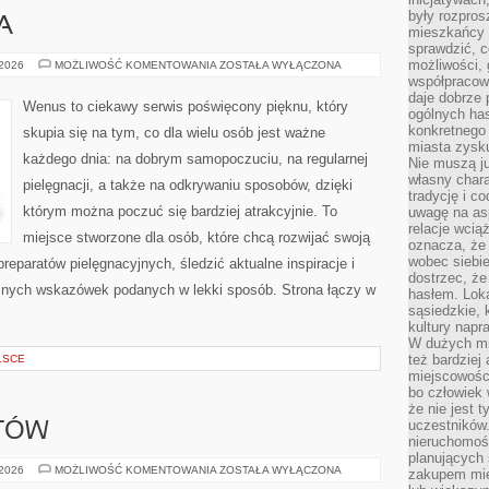
były rozpros
A
mieszkańcy 
sprawdzić, c
możliwości, 
ZDROWIE
 2026
MOŻLIWOŚĆ KOMENTOWANIA
ZOSTAŁA WYŁĄCZONA
I
współpracow
URODA
daje dobrze
Wenus to ciekawy serwis poświęcony pięknu, który
ogólnych has
konkretnego 
skupia się na tym, co dla wielu osób jest ważne
miasta zysku
każdego dnia: na dobrym samopoczuciu, na regularnej
Nie muszą j
własny chara
pielęgnacji, a także na odkrywaniu sposobów, dzięki
tradycję i c
którym można poczuć się bardziej atrakcyjnie. To
uwagę na as
relacje wcią
miejsce stworzone dla osób, które chcą rozwijać swoją
oznacza, że 
wobec siebie
eparatów pielęgnacyjnych, śledzić aktualne inspiracje i
dostrzec, że
znych wskazówek podanych w lekki sposób. Strona łączy w
hasłem. Loka
sąsiedzkie, 
kultury napr
W dużych mia
też bardzie
LSCE
miejscowośc
bo człowiek 
że nie jest 
uczestników.
OTÓW
nieruchomoś
planujących 
SZKOLENIE
 2026
MOŻLIWOŚĆ KOMENTOWANIA
ZOSTAŁA WYŁĄCZONA
zakupem mi
PILOTÓW