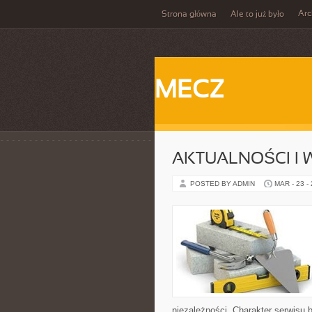
Ar
Strona główna
Ale to już było
MECZ
AKTUALNOŚCI I
POSTED BY ADMIN
MAR - 23 -
niezależności. Charakter serwisu 