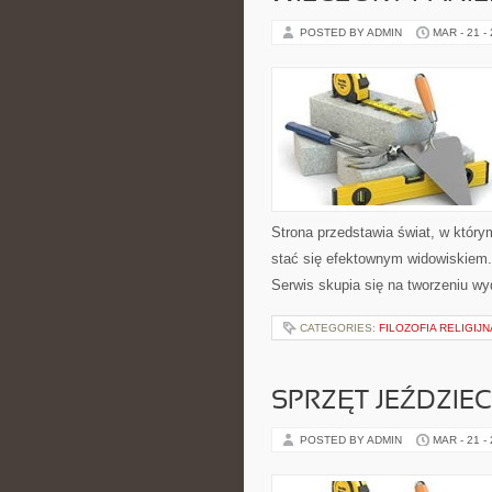
POSTED BY ADMIN
MAR - 21 -
Strona przedstawia świat, w który
stać się efektownym widowiskiem
Serwis skupia się na tworzeniu w
CATEGORIES:
FILOZOFIA RELIGIJN
SPRZĘT JEŹDZIEC
POSTED BY ADMIN
MAR - 21 -