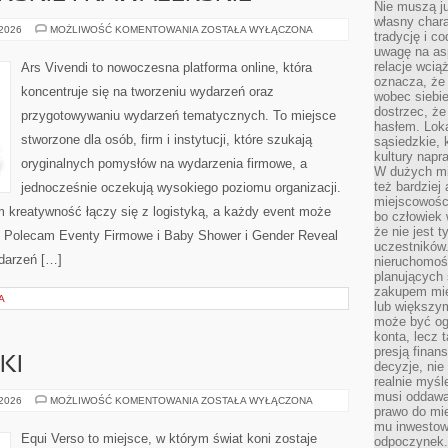
Nie muszą j
własny chara
WIECZORY
 2026
MOŻLIWOŚĆ KOMENTOWANIA
ZOSTAŁA WYŁĄCZONA
tradycję i c
PANIEŃSKIE
uwagę na as
I
KAWALERSKIE
relacje wcią
Ars Vivendi to nowoczesna platforma online, która
oznacza, że 
koncentruje się na tworzeniu wydarzeń oraz
wobec siebie
dostrzec, że
przygotowywaniu wydarzeń tematycznych. To miejsce
hasłem. Loka
stworzone dla osób, firm i instytucji, które szukają
sąsiedzkie, 
kultury napr
oryginalnych pomysłów na wydarzenia firmowe, a
W dużych mia
też bardzie
jednocześnie oczekują wysokiego poziomu organizacji.
miejscowośc
m kreatywność łączy się z logistyką, a każdy event może
bo człowiek 
że nie jest 
. Polecam Eventy Firmowe i Baby Shower i Gender Reveal
uczestników.
ydarzeń […]
nieruchomoś
planujących 
zakupem mi
A
lub większy
może być og
konta, lecz 
presją fina
KI
decyzje, nie
realnie myśl
musi oddawa
SPRZĘT
 2026
MOŻLIWOŚĆ KOMENTOWANIA
ZOSTAŁA WYŁĄCZONA
prawo do mie
JEŹDZIECKI
mu inwestowa
Equi Verso to miejsce, w którym świat koni zostaje
odpoczynek.