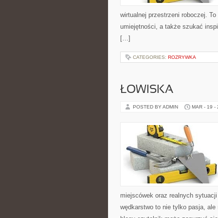
wirtualnej przestrzeni roboczej. To
umiejętności, a także szukać inspir
[…]
CATEGORIES:
ROZRYWKA
ŁOWISKA
POSTED BY ADMIN
MAR - 19 -
miejscówek oraz realnych sytuacj
wędkarstwo to nie tylko pasja, al