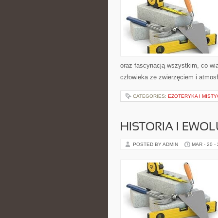
oraz fascynacją wszystkim, co wią
człowieka ze zwierzęciem i atmosf
CATEGORIES:
EZOTERYKA I MIST
HISTORIA I EWOL
POSTED BY ADMIN
MAR - 20 -