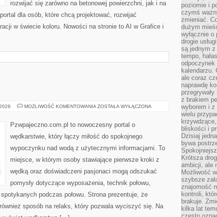
rozwijać się zarówno na betonowej powierzchni, jak i na
poziomie i p
czymś ważny
 portal dla osób, które chcą projektować, rozwijać
zmieniać. C
acji w świecie koloru. Nowości na stronie to AI w Grafice i
dużym mieśc
wyłącznie o 
drogie usług
są jednym z
tempo, hałas
odpoczynek 
kalendarzu.
ale coraz cz
naprawdę kor
przegrywały 
z brakiem p
ŁOWISKA
wyborem i z 
 2026
MOŻLIWOŚĆ KOMENTOWANIA
ZOSTAŁA WYŁĄCZONA
wielu przypa
krzywdzące, 
Pzwpajeczno.com.pl to nowoczesny portal o
bliskości i p
Dzisiaj jedn
wędkarstwie, który łączy miłość do spokojnego
bywa postrz
wypoczynku nad wodą z użytecznymi informacjami. To
Spokojniejs
Krótsza drog
miejsce, w którym osoby stawiające pierwsze kroki z
ambicji, al
wędką oraz doświadczeni pasjonaci mogą odszukać
Możliwość wy
szybsze zał
pomysły dotyczące wyposażenia, technik połowu,
znajomość na
kontroli, kt
i spotykanych podczas połowu. Strona prezentuje, że
brakuje. Zmi
e również sposób na relaks, który pozwala wyciszyć się. Na
kilka lat te
często ozna