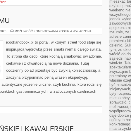
mieszkać tam
RÓŻY
szybciej moż
weekend nie 
wszystkiego.
jednak wyłą
OMU
zawodowych.
spojrzenia n
PRZEPISY
 2026
MOŻLIWOŚĆ KOMENTOWANIA
ZOSTAŁA WYŁĄCZONA
rozumie, że 
DO
adresie zami
DOMU
promieniu ki
icookandbook.pl to portal, w którym street food staje się
dzielnic. Su
inspirującą wędrówką przez smaki niemal całego świata.
tym, że dzie
wrócić do do
To strona dla osób, które kochają smakować świadomie,
sąsiedzi nap
windzie. Ta
ciekawie i z otwartością na nowe doznania. Tutaj
spektakularn
codzienny obiad przestaje być zwykłą koniecznością, a
zwyczajnie b
przemiany wa
zaczyna przypominać pełną wrażeń ekspedycję.
właśnie dzię
utentyczne jedzenie uliczne, czyli kuchnia, która rodzi się
być niewidzi
inicjatywach
 punktach gastronomicznych, w zatłoczonych dzielnicach
były rozpros
mieszkańcy 
sprawdzić, c
możliwości, 
współpracow
daje dobrze
ogólnych has
konkretnego 
ŃSKIE I KAWALERSKIE
miasta zysku