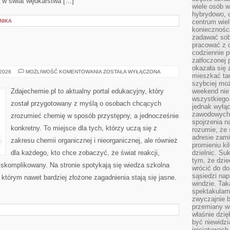
ę w świat wędkarstwa […]
wiele osób w
hybrydowo, 
NIKA
centrum wiel
konieczności
zadawać sob
pracować z 
codziennie p
zatłoczonej 
okazała się 
INNE
 2026
MOŻLIWOŚĆ KOMENTOWANIA
ZOSTAŁA WYŁĄCZONA
mieszkać tam
WPISY
szybciej moż
Zdajechemie.pl to aktualny portal edukacyjny, który
weekend nie 
wszystkiego.
został przygotowany z myślą o osobach chcących
jednak wyłą
zawodowych.
zrozumieć chemię w sposób przystępny, a jednocześnie
spojrzenia n
konkretny. To miejsce dla tych, którzy uczą się z
rozumie, że 
adresie zami
zakresu chemii organicznej i nieorganicznej, ale również
promieniu ki
dla każdego, kto chce zobaczyć, że świat reakcji,
dzielnic. Su
tym, że dzie
 skomplikowany. Na stronie spotykają się wiedza szkolna
wrócić do do
sąsiedzi nap
 którym nawet bardziej złożone zagadnienia stają się jasne.
windzie. Ta
spektakularn
zwyczajnie b
przemiany wa
właśnie dzię
być niewidzi
inicjatywach