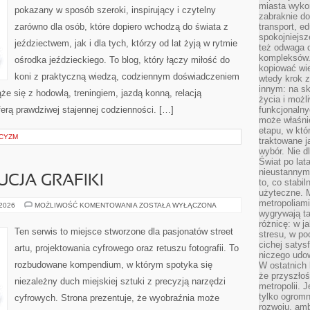
miasta wyko
pokazany w sposób szeroki, inspirujący i czytelny
zabraknie do
zarówno dla osób, które dopiero wchodzą do świata z
transport, e
spokojniejsz
jeździectwem, jak i dla tych, którzy od lat żyją w rytmie
też odwaga 
kompleksów.
ośrodka jeździeckiego. To blog, który łączy miłość do
kopiować wie
koni z praktyczną wiedzą, codziennym doświadczeniem
wtedy krok z
innym: na ska
że się z hodowlą, treningiem, jazdą konną, relacją
życia i możl
erą prawdziwej stajennej codzienności. […]
funkcjonalny
może właśni
etapu, w któ
YCYZM
traktowane j
wybór. Nie d
Świat po lat
nieustannym
UCJA GRAFIKI
to, co stabi
użyteczne. 
metropoliami
HISTORIA
 2026
MOŻLIWOŚĆ KOMENTOWANIA
ZOSTAŁA WYŁĄCZONA
I
wygrywają t
EWOLUCJA
różnicę: w j
GRAFIKI
Ten serwis to miejsce stworzone dla pasjonatów street
stresu, w po
cichej satys
artu, projektowania cyfrowego oraz retuszu fotografii. To
niczego udo
rozbudowane kompendium, w którym spotyka się
W ostatnich 
że przyszłoś
niezależny duch miejskiej sztuki z precyzją narzędzi
metropolii. 
tylko ogromn
cyfrowych. Strona prezentuje, że wyobraźnia może
rozwoju, amb