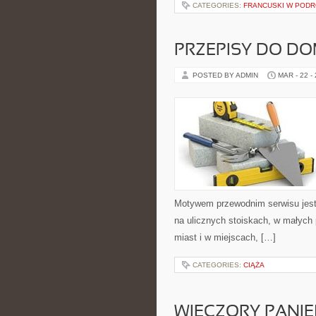
CATEGORIES:
FRANCUSKI W POD
PRZEPISY DO D
POSTED BY ADMIN
MAR - 22 -
Motywem przewodnim serwisu jest a
na ulicznych stoiskach, w małych
miast i w miejscach, […]
CATEGORIES:
CIĄŻA
WIECZORY PANIE