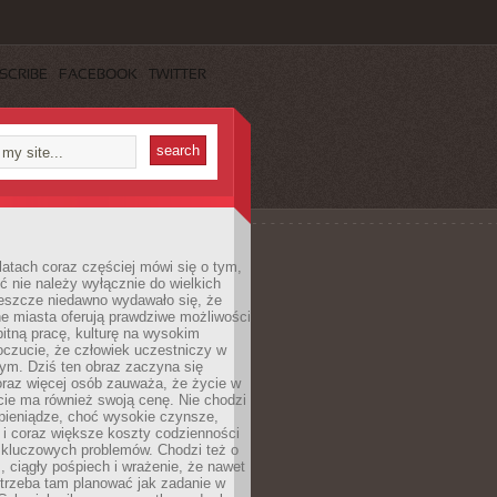
SCRIBE
FACEBOOK
TWITTER
latach coraz częściej mówi się o tym,
ć nie należy wyłącznie do wielkich
Jeszcze niedawno wydawało się, że
e miasta oferują prawdziwe możliwości
itną pracę, kulturę na wysokim
oczucie, że człowiek uczestniczy w
m. Dziś ten obraz zaczyna się
oraz więcej osób zauważa, że życie w
ie ma również swoją cenę. Nie chodzi
pieniądze, choć wysokie czynsze,
i i coraz większe koszty codzienności
 kluczowych problemów. Chodzi też o
, ciągły pośpiech i wrażenie, że nawet
trzeba tam planować jak zadanie w