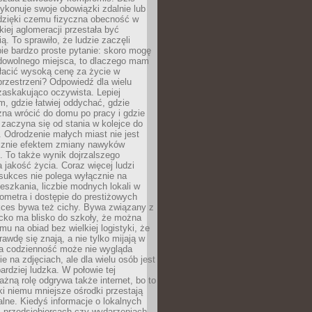
ykonuje swoje obowiązki zdalnie lub
dzięki czemu fizyczna obecność w
kiej aglomeracji przestała być
ą. To sprawiło, że ludzie zaczęli
ie bardzo proste pytanie: skoro mogę
dowolnego miejsca, to dlaczego mam
łacić wysoką cenę za życie w
przestrzeni? Odpowiedź dla wielu
zaskakująco oczywista. Lepiej
, gdzie łatwiej oddychać, gdzie
na wrócić do domu po pracy i gdzie
zaczyna się od stania w kolejce do
 Odrodzenie małych miast nie jest
cznie efektem zmiany nawyków
 To także wynik dojrzalszego
a jakość życia. Coraz więcej ludzi
sukces nie polega wyłącznie na
eszkania, liczbie modnych lokali w
lometra i dostępie do prestiżowych
kces bywa też cichy. Bywa związany z
cko ma blisko do szkoły, że można
mu na obiad bez wielkiej logistyki, że
rawdę się znają, a nie tylko mijają w
ka codzienność może nie wygląda
ie na zdjęciach, ale dla wielu osób jest
ardziej ludzka. W połowie tej
żną rolę odgrywa także internet, bo to
ki niemu mniejsze ośrodki przestają
alne. Kiedyś informacje o lokalnych
, przedsiębiorcach czy wydarzeniach