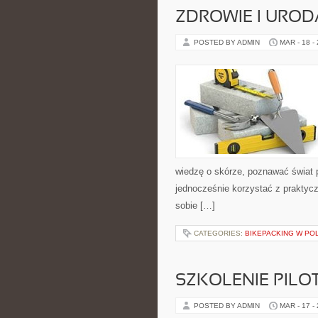
ZDROWIE I UROD
POSTED BY ADMIN
MAR - 18 -
wiedzę o skórze, poznawać świat pr
jednocześnie korzystać z praktyc
sobie […]
CATEGORIES:
BIKEPACKING W PO
SZKOLENIE PIL
POSTED BY ADMIN
MAR - 17 -