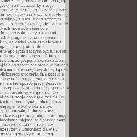
 Człowiek niby ma wszystko pod ręką,
ęściej nie ma czasu, by z tego
zystać. Małe miasta przez długi czas
ten wyścig wizerunkowy. Kojarzyły się
erspektyw, z nudą, z ograniczonym
życiem, które toczy się zbyt wolno. W
dkach takie spojrzenie było
bo ignorowało zalety lokalności,
rostszej organizacji codzienności.
ak to, co kiedyś wydawało się wadą,
egane jako ogromny atut.
ze tempo życia zaczyna być luksusem.
a do pracy nie oznacza już braku
e mądrzejsze gospodarowanie czasem.
jścia na spacer bez stania w korkach,
atwianie spraw urzędowych czy lepsza
jbliższego otoczenia dają poczucie
órego w dużych aglomeracjach często
enił się też sposób pracy. Jeszcze
mu przeprowadzka do mniejszego miasta
czała zawodowy kompromis. Dziś
ykonuje swoje obowiązki zdalnie lub
dzięki czemu fizyczna obecność w
kiej aglomeracji przestała być
ą. To sprawiło, że ludzie zaczęli
ie bardzo proste pytanie: skoro mogę
dowolnego miejsca, to dlaczego mam
łacić wysoką cenę za życie w
przestrzeni? Odpowiedź dla wielu
zaskakująco oczywista. Lepiej