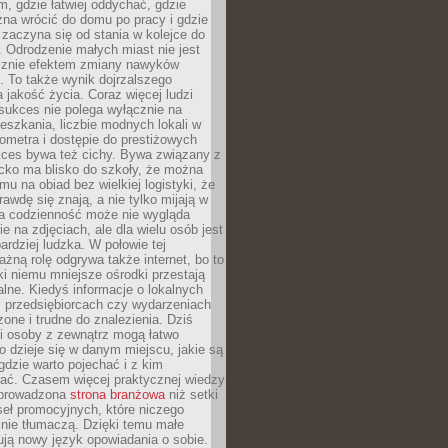
, gdzie łatwiej oddychać, gdzie
na wrócić do domu po pracy i gdzie
zaczyna się od stania w kolejce do
 Odrodzenie małych miast nie jest
cznie efektem zmiany nawyków
 To także wynik dojrzalszego
a jakość życia. Coraz więcej ludzi
sukces nie polega wyłącznie na
eszkania, liczbie modnych lokali w
lometra i dostępie do prestiżowych
kces bywa też cichy. Bywa związany z
cko ma blisko do szkoły, że można
mu na obiad bez wielkiej logistyki, że
rawdę się znają, a nie tylko mijają w
ka codzienność może nie wygląda
ie na zdjęciach, ale dla wielu osób jest
ardziej ludzka. W połowie tej
żną rolę odgrywa także internet, bo to
ki niemu mniejsze ośrodki przestają
alne. Kiedyś informacje o lokalnych
, przedsiębiorcach czy wydarzeniach
zone i trudne do znalezienia. Dziś
i osoby z zewnątrz mogą łatwo
o dzieje się w danym miejscu, jakie są
gdzie warto pojechać i z kim
ać. Czasem więcej praktycznej wiedzy
 prowadzona
strona branżowa
niż setki
eł promocyjnych, które niczego
nie tłumaczą. Dzięki temu małe
ją nowy język opowiadania o sobie.