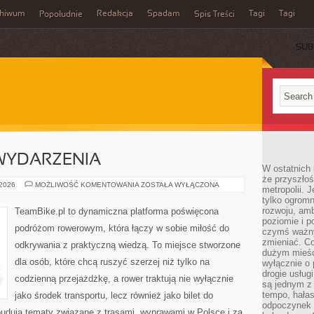
chiwum
Redakcja
Spadam
Tagi
Tagi
Popołudnie
Spis Treści
SUB
 WYDARZENIA
W ostatnich 
że przyszłoś
AKTUALNOŚCI
 2026
MOŻLIWOŚĆ KOMENTOWANIA
ZOSTAŁA WYŁĄCZONA
metropolii. 
I
tylko ogromn
WYDARZENIA
rozwoju, amb
TeamBike.pl to dynamiczna platforma poświęcona
poziomie i p
podróżom rowerowym, która łączy w sobie miłość do
czymś ważny
zmieniać. C
odkrywania z praktyczną wiedzą. To miejsce stworzone
dużym mieśc
dla osób, które chcą ruszyć szerzej niż tylko na
wyłącznie o 
drogie usług
codzienną przejażdżkę, a rower traktują nie wyłącznie
są jednym z
tempo, hałas
jako środek transportu, lecz również jako bilet do
odpoczynek 
budują tematy związane z trasami, wyprawami w Polsce i za