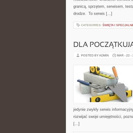
granicą, sprzętem, serwisem, test
drodze. To serwis […]
CATEGORIES:
ŚWIĘTA I SPECJALN
DLA POCZĄTKUJ
POSTED BY ADMIN
MAR - 22 -
jedynie zwykły serwis informacyjny
rozwijać swoje umiejętności, poz
[…]