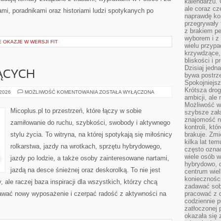
kalendarzu.
ale coraz cz
ami, poradnikami oraz historiami ludzi spotykanych po
naprawdę kor
przegrywały 
z brakiem p
wyborem i z 
E OKAZJE W WERSJI FIT
wielu przypa
krzywdzące, 
bliskości i p
Dzisiaj jedn
ĄCYCH
bywa postrz
Spokojniejs
Krótsza drog
DLA
 2026
MOŻLIWOŚĆ KOMENTOWANIA
ZOSTAŁA WYŁĄCZONA
ambicji, al
POCZĄTKUJĄCYCH
Możliwość wy
Micoplus.pl to przestrzeń, które łączy w sobie
szybsze zał
znajomość na
zamiłowanie do ruchu, szybkości, swobody i aktywnego
kontroli, kt
stylu życia. To witryna, na której spotykają się miłośnicy
brakuje. Zmi
kilka lat te
rolkarstwa, jazdy na wrotkach, sprzętu hybrydowego,
często ozna
wiele osób w
jazdy po lodzie, a także osoby zainteresowane nartami,
hybrydowo, 
jazdą na desce śnieżnej oraz deskorolką. To nie jest
centrum wiel
konieczności
, ale raczej baza inspiracji dla wszystkich, którzy chcą
zadawać sob
nawać nowy wyposażenie i czerpać radość z aktywności na
pracować z 
codziennie p
zatłoczonej 
okazała się 