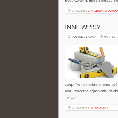
blogu czytelnik może zanurzyć si
CATEGORIES:
KALENDARZ OGROD
INNE WPISY
POSTED BY ADMIN
MAR - 19 -
związków i przemian nie musi być
oraz użyteczne objaśnienia, dzięki
To […]
CATEGORIES:
WYSKOCZMY