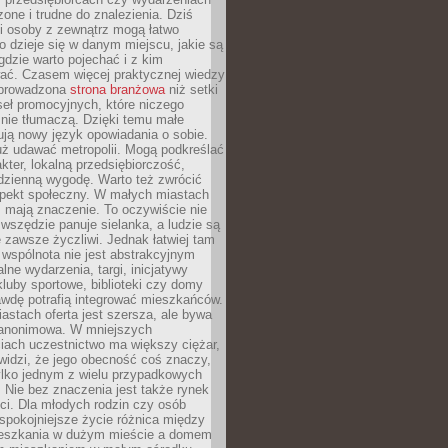
zone i trudne do znalezienia. Dziś
i osoby z zewnątrz mogą łatwo
o dzieje się w danym miejscu, jakie są
gdzie warto pojechać i z kim
ać. Czasem więcej praktycznej wiedzy
 prowadzona
strona branżowa
niż setki
eł promocyjnych, które niczego
nie tłumaczą. Dzięki temu małe
ją nowy język opowiadania o sobie.
uż udawać metropolii. Mogą podkreślać
kter, lokalną przedsiębiorczość,
odzienną wygodę. Warto też zwrócić
pekt społeczny. W małych miastach
ż mają znaczenie. To oczywiście nie
wszędzie panuje sielanka, a ludzie są
 zawsze życzliwi. Jednak łatwiej tam
 wspólnota nie jest abstrakcyjnym
lne wydarzenia, targi, inicjatywy
kluby sportowe, biblioteki czy domy
awdę potrafią integrować mieszkańców.
stach oferta jest szersza, ale bywa
j anonimowa. W mniejszych
iach uczestnictwo ma większy ciężar,
widzi, że jego obecność coś znaczy,
tylko jednym z wielu przypadkowych
 Nie bez znaczenia jest także rynek
ci. Dla młodych rodzin czy osób
spokojniejsze życie różnica między
eszkania w dużym mieście a domem