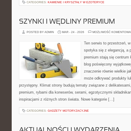
CATEGORIES:
KAMIENIE I KRYSZTAŁY W EZOTERYCE
SZYNKI I WĘDLINY PREMIUM
POSTED BY ADMIN
MAR - 24 - 2026
MOŻLIWOŚĆ KOMENTOWA
Ten serwis to przestrzeń, w
spotyka się z elegancją, a
premium stają się centrum 
blog poświęcony wyjątkowe
znaczenie równie wielkie ja
może odkrywać produkty l
przystępny. Klimat strony budują tematy związane z delikatesami
premium, rybami dla koneserów, serami, egzotycznymi składnikam
inspiracjami z różnych stron świata. Nowe kategorie […]
CATEGORIES:
GADŻETY MOTORYZACYJNE
AKTUALNOŚCI I WYDARZENIA