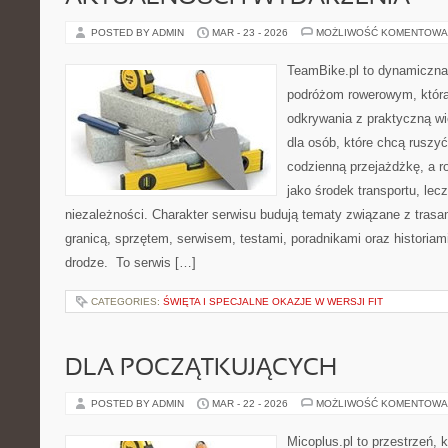
POSTED BY ADMIN
MAR - 23 - 2026
MOŻLIWOŚĆ KOMENTOWA
TeamBike.pl to dynamiczna
podróżom rowerowym, która
odkrywania z praktyczną wi
dla osób, które chcą ruszyć
codzienną przejażdżkę, a ro
jako środek transportu, lecz
niezależności. Charakter serwisu budują tematy związane z trasa
granicą, sprzętem, serwisem, testami, poradnikami oraz historiam
drodze. To serwis […]
CATEGORIES:
ŚWIĘTA I SPECJALNE OKAZJE W WERSJI FIT
DLA POCZĄTKUJĄCYCH
POSTED BY ADMIN
MAR - 22 - 2026
MOŻLIWOŚĆ KOMENTOWA
Micoplus.pl to przestrzeń, 