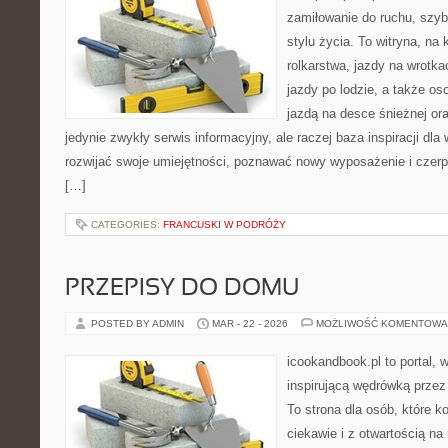
zamiłowanie do ruchu, szy
stylu życia. To witryna, na 
rolkarstwa, jazdy na wrotk
jazdy po lodzie, a także os
jazdą na desce śnieżnej ora
jedynie zwykły serwis informacyjny, ale raczej baza inspiracji dla
rozwijać swoje umiejętności, poznawać nowy wyposażenie i czer
[…]
CATEGORIES:
FRANCUSKI W PODRÓŻY
PRZEPISY DO DOMU
POSTED BY ADMIN
MAR - 22 - 2026
MOŻLIWOŚĆ KOMENTOWA
icookandbook.pl to portal, w
inspirującą wędrówką przez
To strona dla osób, które 
ciekawie i z otwartością na