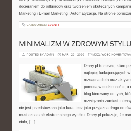
docieraniem do odbiorców oraz tworzeniem skutecznych kampanii
Marketing i E-mail Marketing i Automatyzacja. Na stronie porusz
CATEGORIES:
EVENTY
MINIMALIZM W ZDROWYM STYLU
POSTED BY ADMIN
MAR - 25 - 2026
MOŻLIWOŚĆ KOMENTOWA
Drarry.pl to serwis, które 
najlepiej funkcjonujących w
rozsądna dieta oraz aktywn
pomocą w codzienności, a 
blog kierowany do tych, kt
rozwiązania zamiast intensy
nie jest przedstawiana jako kara, lecz jako przyjazna droga do ró
musi oznaczać ekstremalnego wysiłku. Drarry.pl pokazuje, że o
ciało, […]