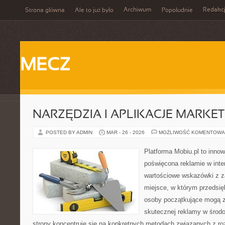
Archiwum
Redakc
Strona główna
Ale to już było
Popołudnie
MECZ
NARZĘDZIA I APLIKACJE MARKE
POSTED BY ADMIN
MAR - 26 - 2026
MOŻLIWOŚĆ KOMENTOWA
Platforma Mobiu.pl to innow
poświęcona reklamie w inter
wartościowe wskazówki z za
miejsce, w którym przedsięb
osoby początkujące mogą 
skutecznej reklamy w środ
strony koncentruje się na konkretnych metodach związanych z ro