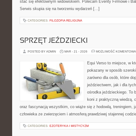
stać się efektownym widowiskiem. Polecam Eventy Firmowe i Ba
Serwis skupia się na tworzeniu wydarzeń […]
CATEGORIES:
FILOZOFIA RELIGIJNA
SPRZĘT JEŹDZIECKI
POSTED BY ADMIN
MAR - 21 - 2026
MOŻLIWOŚĆ KOMENTOWA
Equi Verso to miejsce, w kt
pokazany w sposób szeroki, 
zarówno dla osób, które do
jeździectwem, jak i dla tych
ośrodka jeździeckiego. To b
koni z praktyczną wiedzą,
oraz fascynacją wszystkim, co wiąże się z hodowlą, treningiem, j
człowieka ze zwierzęciem i atmosferą prawdziwej stajennej codzi
CATEGORIES:
EZOTERYKA I MISTYCYZM