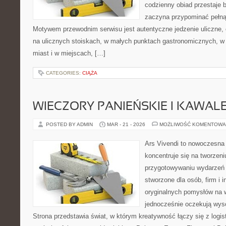
codzienny obiad przestaje 
zaczyna przypominać pełną
Motywem przewodnim serwisu jest autentyczne jedzenie uliczne, cz
na ulicznych stoiskach, w małych punktach gastronomicznych, w 
miast i w miejscach, […]
CATEGORIES:
CIĄŻA
WIECZORY PANIEŃSKIE I KAWAL
POSTED BY ADMIN
MAR - 21 - 2026
MOŻLIWOŚĆ KOMENTOWA
Ars Vivendi to nowoczesna p
koncentruje się na tworzen
przygotowywaniu wydarzeń 
stworzone dla osób, firm i i
oryginalnych pomysłów na 
jednocześnie oczekują wyso
Strona przedstawia świat, w którym kreatywność łączy się z logi