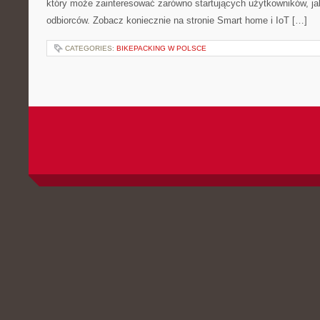
który może zainteresować zarówno startujących użytkowników, j
odbiorców. Zobacz koniecznie na stronie Smart home i IoT […]
CATEGORIES:
BIKEPACKING W POLSCE