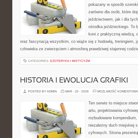
pokazany w sposób szeroki, 
zarówno dla osób, które do
jeździectwem, jak i dla tych
ośrodka jeździeckiego. To b
koni z praktyczną wiedzą,
oraz fascynacją wszystkim, co wiąże się z hodowlą, treningiem, j
człowieka ze zwierzęciem i atmosferą prawdziwej stajennej codzi
CATEGORIES:
EZOTERYKA I MISTYCYZM
HISTORIA I EWOLUCJA GRAFIKI
POSTED BY ADMIN
MAR - 20 - 2026
MOŻLIWOŚĆ KOMENTOWA
Ten serwis to miejsce stwor
artu, projektowania cyfroweg
rozbudowane kompendium, 
niezależny duch miejskiej s
cyfrowych. Strona prezentu