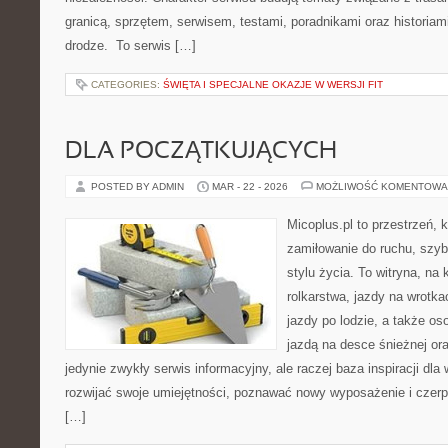
granicą, sprzętem, serwisem, testami, poradnikami oraz historiam
drodze. To serwis […]
CATEGORIES:
ŚWIĘTA I SPECJALNE OKAZJE W WERSJI FIT
DLA POCZĄTKUJĄCYCH
POSTED BY ADMIN
MAR - 22 - 2026
MOŻLIWOŚĆ KOMENTOWA
Micoplus.pl to przestrzeń, 
zamiłowanie do ruchu, szy
stylu życia. To witryna, na 
rolkarstwa, jazdy na wrotk
jazdy po lodzie, a także os
jazdą na desce śnieżnej ora
jedynie zwykły serwis informacyjny, ale raczej baza inspiracji dla
rozwijać swoje umiejętności, poznawać nowy wyposażenie i czer
[…]