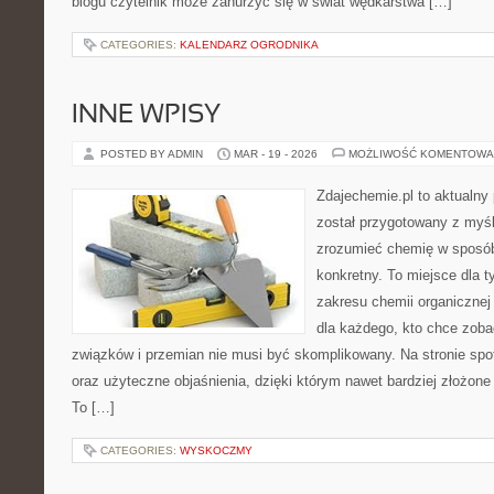
blogu czytelnik może zanurzyć się w świat wędkarstwa […]
CATEGORIES:
KALENDARZ OGRODNIKA
INNE WPISY
POSTED BY ADMIN
MAR - 19 - 2026
MOŻLIWOŚĆ KOMENTOWA
Zdajechemie.pl to aktualny 
został przygotowany z myś
zrozumieć chemię w sposób
konkretny. To miejsce dla t
zakresu chemii organicznej 
dla każdego, kto chce zobac
związków i przemian nie musi być skomplikowany. Na stronie spo
oraz użyteczne objaśnienia, dzięki którym nawet bardziej złożone 
To […]
CATEGORIES:
WYSKOCZMY