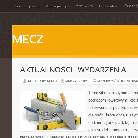
Archiwum
Redakc
Strona główna
Ale to już było
Popołudnie
MECZ
AKTUALNOŚCI I WYDARZENIA
POSTED BY ADMIN
MAR - 23 - 2026
MOŻLIWOŚĆ KOMENTOWA
TeamBike.pl to dynamiczna
podróżom rowerowym, która
odkrywania z praktyczną wi
dla osób, które chcą ruszyć
codzienną przejażdżkę, a ro
jako środek transportu, lecz
niezależności. Charakter serwisu budują tematy związane z trasa