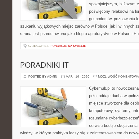
spokojniejszym, bliższym c
poświęcony relaksowi na ło
gospodarstw, poznawaniu lo
szukaniu wyjątkowych miejsc zarówno w Polsce, jak i w innych 
strona jest przedstawiona jako blog o agroturystyce w Polsce i Eur
CATEGORIES:
FUNDACJE NA ŚWIECIE
PORADNIKI IT
POSTED BY ADMIN
MAR - 16 - 2026
MOŻLIWOŚĆ KOMENTOWA
Cyberhub.pl to nowoczesna 
pełni oddaje ducha współcze
miejsce stworzone dla osób,
komputerowy, systemy, inte
rozumiane cyberbezpiecze
serwisu buduje skojarzenia
wiedzy, w którym praktyka łączy się z zainteresowaniem do nowy