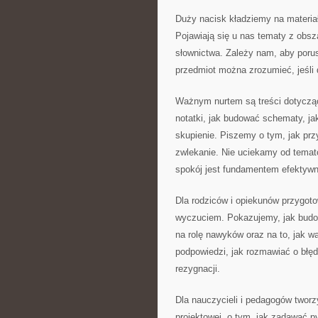
Duży nacisk kładziemy na materiał
Pojawiają się u nas tematy z obszar
słownictwa. Zależy nam, aby poru
przedmiot można zrozumieć, jeśli
Ważnym nurtem są treści dotycząc
notatki, jak budować schematy, j
skupienie. Piszemy o tym, jak pr
zwlekanie. Nie uciekamy od temató
spokój jest fundamentem efektywn
Dla rodziców i opiekunów przygoto
wyczuciem. Pokazujemy, jak budo
na rolę nawyków oraz na to, jak w
podpowiedzi, jak rozmawiać o błę
rezygnacji.
Dla nauczycieli i pedagogów tworz
projektowej, o tym, jak zadawać p