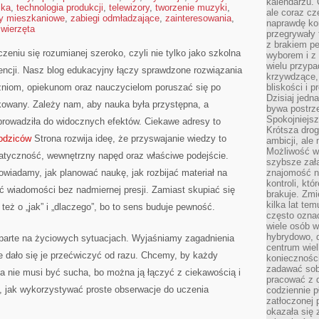
kalendarzu.
ika
,
technologia produkcji
,
telewizory
,
tworzenie muzyki
,
ale coraz cz
y mieszkaniowe
,
zabiegi odmładzające
,
zainteresowania
,
naprawdę kor
zwierzęta
przegrywały 
z brakiem p
zeniu się rozumianej szeroko, czyli nie tylko jako szkolna
wyborem i z 
wielu przypa
encji. Nasz blog edukacyjny łączy sprawdzone rozwiązania
krzywdzące, 
zniom, opiekunom oraz nauczycielom poruszać się po
bliskości i p
Dzisiaj jedn
owany. Zależy nam, aby nauka była przystępna, a
bywa postrz
Spokojniejs
prowadziła do widocznych efektów. Ciekawe adresy to
Krótsza drog
rodziców
Strona rozwija ideę, że przyswajanie wiedzy to
ambicji, al
Możliwość wy
matyczność, wewnętrzny napęd oraz właściwe podejście.
szybsze zał
wiadamy, jak planować naukę, jak rozbijać materiał na
znajomość na
kontroli, kt
ć wiadomości bez nadmiernej presji. Zamiast skupiać się
brakuje. Zmi
kilka lat te
też o „jak” i „dlaczego”, bo to sens buduje pewność.
często ozna
wiele osób w
hybrydowo, 
oparte na życiowych sytuacjach. Wyjaśniamy zagadnienia
centrum wiel
ie dało się je przećwiczyć od razu. Chcemy, by każdy
konieczności
zadawać sob
a nie musi być sucha, bo można ją łączyć z ciekawością i
pracować z 
 jak wykorzystywać proste obserwacje do uczenia
codziennie p
zatłoczonej 
okazała się 