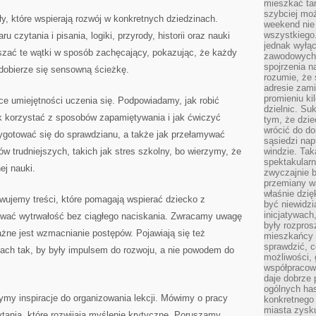
mieszkać tam
szybciej moż
y, które wspierają rozwój w konkretnych dziedzinach.
weekend nie 
wszystkiego.
u czytania i pisania, logiki, przyrody, historii oraz nauki
jednak wyłą
szać te wątki w sposób zachęcający, pokazując, że każdy
zawodowych.
spojrzenia n
 dobierze się sensowną ścieżkę.
rozumie, że 
adresie zami
promieniu ki
e umiejętności uczenia się. Podpowiadamy, jak robić
dzielnic. Su
ak korzystać z sposobów zapamiętywania i jak ćwiczyć
tym, że dzie
wrócić do do
zygotować się do sprawdzianu, a także jak przełamywać
sąsiedzi nap
w trudniejszych, takich jak stres szkolny, bo wierzymy, że
windzie. Ta
spektakularn
ej nauki.
zwyczajnie b
przemiany wa
właśnie dzię
wujemy treści, które pomagają wspierać dziecko z
być niewidzi
inicjatywach
wać wytrwałość bez ciągłego naciskania. Zwracamy uwagę
były rozpros
ażne jest wzmacnianie postępów. Pojawiają się też
mieszkańcy 
sprawdzić, c
dach tak, by były impulsem do rozwoju, a nie powodem do
możliwości, 
współpracow
daje dobrze
ogólnych has
ymy inspiracje do organizowania lekcji. Mówimy o pracy
konkretnego 
miasta zysku
ytania, które rozwijają myślenie krytyczne. Poruszamy