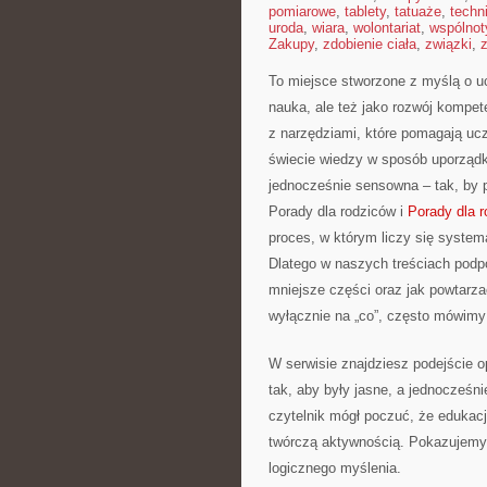
pomiarowe
,
tablety
,
tatuaże
,
techn
uroda
,
wiara
,
wolontariat
,
wspólnot
Zakupy
,
zdobienie ciała
,
związki
,
To miejsce stworzone z myślą o uc
nauka, ale też jako rozwój kompet
z narzędziami, które pomagają uc
świecie wiedzy w sposób uporządk
jednocześnie sensowna – tak, by 
Porady dla rodziców i
Porady dla 
proces, w którym liczy się syste
Dlatego w naszych treściach podpo
mniejsze części oraz jak powtarza
wyłącznie na „co”, często mówimy 
W serwisie znajdziesz podejście 
tak, aby były jasne, a jednocześn
czytelnik mógł poczuć, że edukacj
twórczą aktywnością. Pokazujemy,
logicznego myślenia.