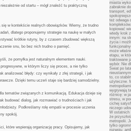
miasta wyko
niezależnie od startu – mógł znaleźć tu praktyczną
zabraknie do
transport, e
spokojniejsz
też odwaga 
kompleksów.
 się w kontekście realnych obowiązków. Wiemy, że trudno
kopiować wie
 zadań, dlatego proponujemy strategie na naukę w małych
wtedy krok z
innym: na ska
ystywać krótkie rutyny, by z czasem zbudować większą
życia i możl
zenie snu, bo bez nich trudno o pamięć.
funkcjonalny
może właśni
etapu, w któ
śli, że pomyłka jest naturalnym elementem nauki.
traktowane j
wybór. Nie d
rogresywne, w którym liczy się proces, a nie tylko
Świat po lat
nieustannym
 analizować błędy: czy wynikały z złej strategii, i jak
to, co stabi
prawcze. Dzięki temu uczeń staje się bardziej samodzielny.
użyteczne. 
metropoliami
wygrywają t
 dla tematów związanych z komunikacją. Edukacja dzieje się
różnicę: w j
stresu, w po
jak budować dialog, jak rozmawiać o trudnościach i jak
cichej satys
młodzieży. Podkreślamy rolę empatii w procesie uczenia
niczego udo
W ostatnich 
zny spokój.
że przyszłoś
metropolii. 
tylko ogromn
ści, które wspierają organizację pracy. Opisujemy, jak
rozwoju, amb