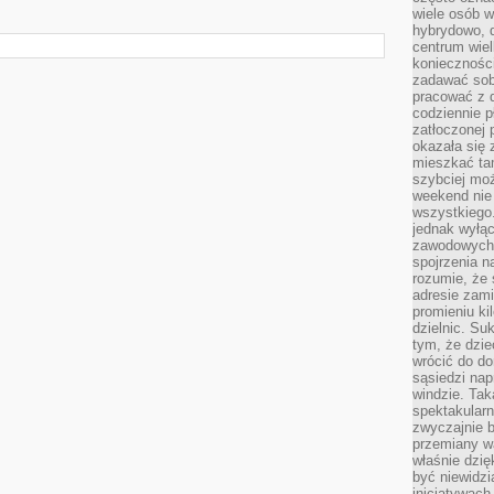
wiele osób w
hybrydowo, 
centrum wiel
konieczności
zadawać sob
pracować z 
codziennie p
zatłoczonej 
okazała się 
mieszkać tam
szybciej moż
weekend nie 
wszystkiego.
jednak wyłą
zawodowych.
spojrzenia n
rozumie, że 
adresie zami
promieniu ki
dzielnic. Su
tym, że dzie
wrócić do do
sąsiedzi nap
windzie. Ta
spektakularn
zwyczajnie b
przemiany wa
właśnie dzię
być niewidzi
inicjatywach