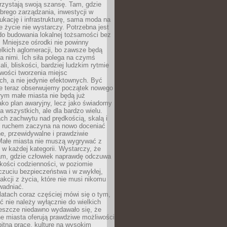
rzystają swoją szansę. Tam, gdzie
brego zarządzania, inwestycji w
dukację i infrastrukturę, sama moda na
e życie nie wystarczy. Potrzebna jest
do budowania lokalnej tożsamości bez
 Mniejsze ośrodki nie powinny
lkich aglomeracji, bo zawsze będą
a nimi. Ich siła polega na czymś
li, bliskości, bardziej ludzkim rytmie
iwości tworzenia miejsc
ch, a nie jedynie efektownych. Być
e teraz obserwujemy początek nowego
rym małe miasta nie będą już
ako plan awaryjny, lecz jako świadomy
la wszystkich, ale dla bardzo wielu.
ach zachwytu nad prędkością, skalą i
 ruchem zaczyna na nowo doceniać
lne, przewidywalne i prawdziwie
Małe miasta nie muszą wygrywać z
 w każdej kategorii. Wystarczy, że
am, gdzie człowiek naprawdę odczuwa
akości codzienności, w poziomie
czuciu bezpieczeństwa i w zwykłej,
fakcji z życia, które nie musi nikomu
wadniać.
latach coraz częściej mówi się o tym,
ć nie należy wyłącznie do wielkich
Jeszcze niedawno wydawało się, że
e miasta oferują prawdziwe możliwości
itną pracę, kulturę na wysokim