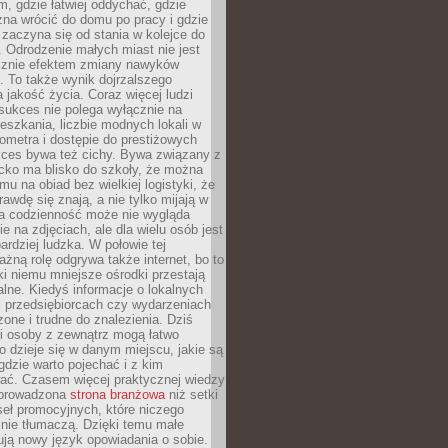
, gdzie łatwiej oddychać, gdzie
na wrócić do domu po pracy i gdzie
zaczyna się od stania w kolejce do
 Odrodzenie małych miast nie jest
cznie efektem zmiany nawyków
 To także wynik dojrzalszego
a jakość życia. Coraz więcej ludzi
sukces nie polega wyłącznie na
eszkania, liczbie modnych lokali w
lometra i dostępie do prestiżowych
kces bywa też cichy. Bywa związany z
cko ma blisko do szkoły, że można
mu na obiad bez wielkiej logistyki, że
rawdę się znają, a nie tylko mijają w
ka codzienność może nie wygląda
ie na zdjęciach, ale dla wielu osób jest
ardziej ludzka. W połowie tej
żną rolę odgrywa także internet, bo to
ki niemu mniejsze ośrodki przestają
alne. Kiedyś informacje o lokalnych
, przedsiębiorcach czy wydarzeniach
zone i trudne do znalezienia. Dziś
i osoby z zewnątrz mogą łatwo
o dzieje się w danym miejscu, jakie są
gdzie warto pojechać i z kim
ać. Czasem więcej praktycznej wiedzy
 prowadzona
strona branżowa
niż setki
eł promocyjnych, które niczego
nie tłumaczą. Dzięki temu małe
ją nowy język opowiadania o sobie.