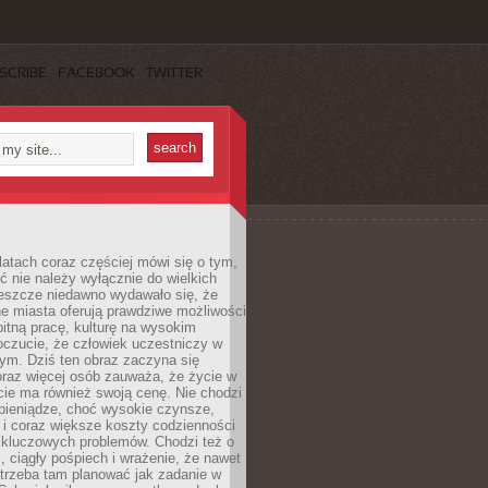
SCRIBE
FACEBOOK
TWITTER
latach coraz częściej mówi się o tym,
ć nie należy wyłącznie do wielkich
Jeszcze niedawno wydawało się, że
e miasta oferują prawdziwe możliwości
itną pracę, kulturę na wysokim
oczucie, że człowiek uczestniczy w
m. Dziś ten obraz zaczyna się
oraz więcej osób zauważa, że życie w
ie ma również swoją cenę. Nie chodzi
pieniądze, choć wysokie czynsze,
i i coraz większe koszty codzienności
 kluczowych problemów. Chodzi też o
, ciągły pośpiech i wrażenie, że nawet
trzeba tam planować jak zadanie w