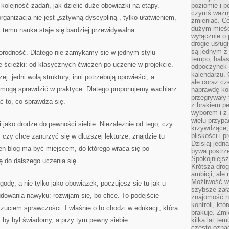
kolejność zadań, jak dzielić duże obowiązki na etapy.
poziomie i p
czymś ważny
ganizacja nie jest „sztywną dyscypliną”, tylko ułatwieniem,
zmieniać. C
dużym mieśc
i temu nauka staje się bardziej przewidywalna.
wyłącznie o 
drogie usług
są jednym z
norodność. Dlatego nie zamykamy się w jednym stylu
tempo, hałas
 ścieżki: od klasycznych ćwiczeń po uczenie w projekcie.
odpoczynek 
kalendarzu.
j: jedni wolą struktury, inni potrzebują opowieści, a
ale coraz cz
gdy mogą sprawdzić w praktyce. Dlatego proponujemy wachlarz
naprawdę kor
przegrywały 
ć to, co sprawdza się.
z brakiem p
wyborem i z 
wielu przypa
 jako drodze do pewności siebie. Niezależnie od tego, czy
krzywdzące, 
bliskości i p
 czy chce zanurzyć się w dłuższej lekturze, znajdzie tu
Dzisiaj jedn
en blog ma być miejscem, do którego wraca się po
bywa postrz
Spokojniejs
ię do dalszego uczenia się.
Krótsza drog
ambicji, al
Możliwość wy
ygodę, a nie tylko jako obowiązek, poczujesz się tu jak u
szybsze zał
udowania nawyku: rozwijam się, bo chcę. To podejście
znajomość na
kontroli, kt
zuciem sprawczości. I właśnie o to chodzi w edukacji, która
brakuje. Zmi
: by był świadomy, a przy tym pewny siebie.
kilka lat te
często ozna