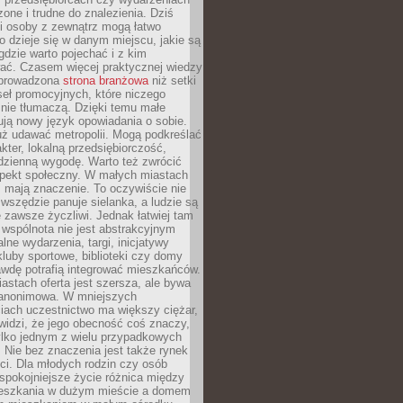
zone i trudne do znalezienia. Dziś
i osoby z zewnątrz mogą łatwo
o dzieje się w danym miejscu, jakie są
gdzie warto pojechać i z kim
ać. Czasem więcej praktycznej wiedzy
 prowadzona
strona branżowa
niż setki
eł promocyjnych, które niczego
nie tłumaczą. Dzięki temu małe
ją nowy język opowiadania o sobie.
uż udawać metropolii. Mogą podkreślać
kter, lokalną przedsiębiorczość,
odzienną wygodę. Warto też zwrócić
pekt społeczny. W małych miastach
ż mają znaczenie. To oczywiście nie
wszędzie panuje sielanka, a ludzie są
 zawsze życzliwi. Jednak łatwiej tam
 wspólnota nie jest abstrakcyjnym
lne wydarzenia, targi, inicjatywy
kluby sportowe, biblioteki czy domy
awdę potrafią integrować mieszkańców.
stach oferta jest szersza, ale bywa
j anonimowa. W mniejszych
iach uczestnictwo ma większy ciężar,
widzi, że jego obecność coś znaczy,
tylko jednym z wielu przypadkowych
 Nie bez znaczenia jest także rynek
ci. Dla młodych rodzin czy osób
spokojniejsze życie różnica między
eszkania w dużym mieście a domem