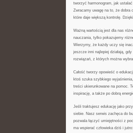
tworzyć harmonogram, jak ustalać 
Zwracamy uwagę na to, że dobra or
które daje większą kontrolę. Dzięk
Ważną wartością jest dla nas róż
nauczania, tylko pokazujemy różne
Wierzymy, że każdy uczy się inacze
jeszcze inni najlepiej działają, 
rozwiązań, z których można wybra
Całość tworzy opowieść o edukacji
ktoś szuka szybkiego wyjaśnienia,
treści ukierunkowane na pomoc. T
inspirację, a także po dobrą energ
Jeśli traktujesz edukację jako prz
siebie. Nasz serwis zachęca do b
pozwala łączyć umiejętności z poc
ma wspierać człowieka dziś i jutro