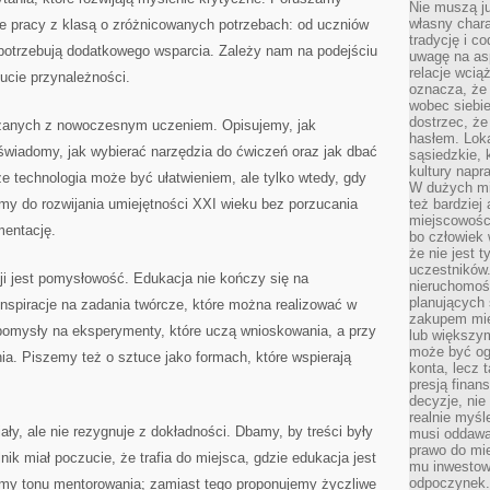
Nie muszą j
własny chara
kże pracy z klasą o zróżnicowanych potrzebach: od uczniów
tradycję i c
 potrzebują dodatkowego wsparcia. Zależy nam na podejściu
uwagę na as
relacje wcią
ucie przynależności.
oznacza, że 
wobec siebie
dostrzec, że
ązanych z nowoczesnym uczeniem. Opisujemy, jak
hasłem. Loka
wiadomy, jak wybierać narzędzia do ćwiczeń oraz jak dbać
sąsiedzkie, 
kultury napr
e technologia może być ułatwieniem, ale tylko wtedy, gdy
W dużych mia
y do rozwijania umiejętności XXI wieku bez porzucania
też bardzie
miejscowośc
mentację.
bo człowiek 
że nie jest 
uczestników.
 jest pomysłowość. Edukacja nie kończy się na
nieruchomoś
planujących 
nspiracje na zadania twórcze, które można realizować w
zakupem mi
omysły na eksperymenty, które uczą wnioskowania, a przy
lub większy
może być og
ia. Piszemy też o sztuce jako formach, które wspierają
konta, lecz 
presją fina
decyzje, nie
realnie myśl
ły, ale nie rezygnuje z dokładności. Dbamy, by treści były
musi oddawa
prawo do mie
ik miał poczucie, że trafia do miejsca, gdzie edukacja jest
mu inwestowa
odpoczynek.
amy tonu mentorowania; zamiast tego proponujemy życzliwe