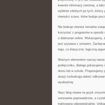
kwestie informacji zwrotnej, a ta
wybitnie zdolnych po tych, którzy
równości szans, które buduje pocz
Nie brakuje również tematów zwi
korzystać z programów w sposób ś
o dobrostan online. Wskazujemy, ż
jest używana z umiarem. Zachęcam
tego, co klasyczne: logiczną argu
Ważnym elementem naszej narracji
podręczniku, dlatego pokazujemy i
domu lub w szkole. Proponujemy p
okazji rozbudzają radość odkrywan
wyobraźnię.
Nasz blog stawia na język zrozumia
sensownie poprowadzone, a czyteln
traktowana odpowiedzialnie. Unik