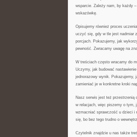
wsparcie. Zależy nam, by każdy – 
wskazówkę.
Opisujemy również proces uczenia
uczyć się, gdy w tle jest nadmiar
porcjach. Pokazujemy, jak wykorz
pewność. Zwracamy uwagę na znac
W treściach często wracamy do my
Uczymy, jak budować nastawienie p
jednorazowy wynik. Pokazujemy, jak
zamieniać je w konkretne kroki na
Nasz serwis jest też przestrzenią
w relacjach, więc piszemy o tym, 
wzmacniać sprawczość u dzieci i 
się, bo bez tego trudno o wewnętr
Czytelnik znajdzie u nas także tre