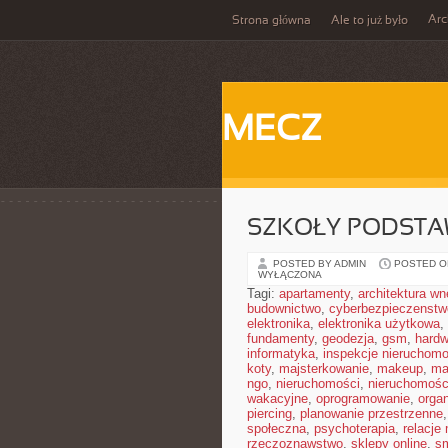
Ar
Strona główna
Ale to już było
MECZ
SZKOŁY PODST
POSTED BY ADMIN
POSTED ON
WYŁĄCZONA
Tagi:
apartamenty
,
architektura wn
budownictwo
,
cyberbezpieczenstw
elektronika
,
elektronika użytkowa
,
fundamenty
,
geodezja
,
gsm
,
hardw
informatyka
,
inspekcje nieruchomo
koty
,
majsterkowanie
,
makeup
,
ma
ngo
,
nieruchomości
,
nieruchomośc
wakacyjne
,
oprogramowanie
,
orga
piercing
,
planowanie przestrzenne
społeczna
,
psychoterapia
,
relacje
rzeczoznawstwo
,
sklepy online
,
sm