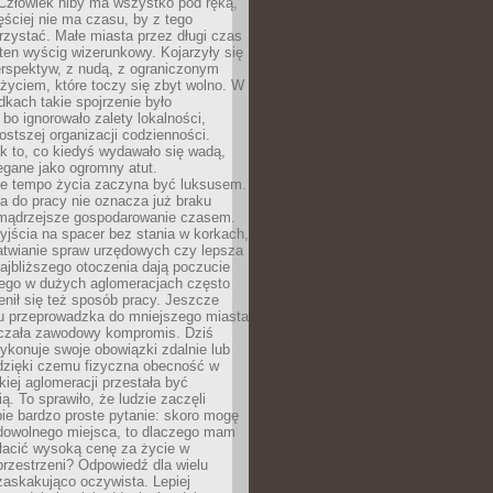
 Człowiek niby ma wszystko pod ręką,
ęściej nie ma czasu, by z tego
zystać. Małe miasta przez długi czas
ten wyścig wizerunkowy. Kojarzyły się
erspektyw, z nudą, z ograniczonym
życiem, które toczy się zbyt wolno. W
dkach takie spojrzenie było
bo ignorowało zalety lokalności,
rostszej organizacji codzienności.
ak to, co kiedyś wydawało się wadą,
egane jako ogromny atut.
ze tempo życia zaczyna być luksusem.
a do pracy nie oznacza już braku
e mądrzejsze gospodarowanie czasem.
jścia na spacer bez stania w korkach,
atwianie spraw urzędowych czy lepsza
jbliższego otoczenia dają poczucie
órego w dużych aglomeracjach często
enił się też sposób pracy. Jeszcze
mu przeprowadzka do mniejszego miasta
czała zawodowy kompromis. Dziś
ykonuje swoje obowiązki zdalnie lub
dzięki czemu fizyczna obecność w
kiej aglomeracji przestała być
ą. To sprawiło, że ludzie zaczęli
ie bardzo proste pytanie: skoro mogę
dowolnego miejsca, to dlaczego mam
łacić wysoką cenę za życie w
przestrzeni? Odpowiedź dla wielu
zaskakująco oczywista. Lepiej