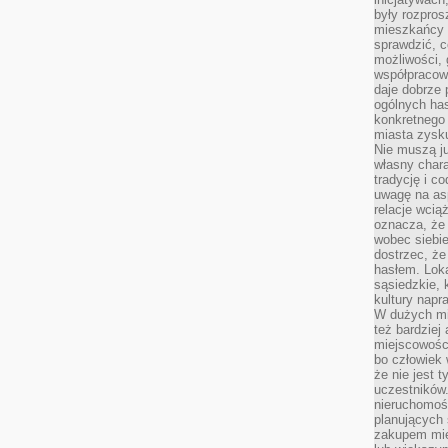
były rozpros
mieszkańcy 
sprawdzić, c
możliwości, 
współpracow
daje dobrze
ogólnych has
konkretnego 
miasta zysku
Nie muszą j
własny chara
tradycję i c
uwagę na as
relacje wcią
oznacza, że 
wobec siebie
dostrzec, że
hasłem. Loka
sąsiedzkie, 
kultury napr
W dużych mia
też bardzie
miejscowośc
bo człowiek 
że nie jest 
uczestników.
nieruchomoś
planujących 
zakupem mi