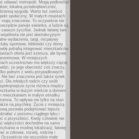
uż udawać metropolii. Mogą podkreślać
kter, lokalną przedsiębiorczość,
odzienną wygodę. Warto też zwrócić
pekt społeczny. W małych miastach
ż mają znaczenie. To oczywiście nie
wszędzie panuje sielanka, a ludzie są
 zawsze życzliwi. Jednak łatwiej tam
 wspólnota nie jest abstrakcyjnym
lne wydarzenia, targi, inicjatywy
kluby sportowe, biblioteki czy domy
awdę potrafią integrować mieszkańców.
stach oferta jest szersza, ale bywa
j anonimowa. W mniejszych
iach uczestnictwo ma większy ciężar,
widzi, że jego obecność coś znaczy,
tylko jednym z wielu przypadkowych
 Nie bez znaczenia jest także rynek
ci. Dla młodych rodzin czy osób
spokojniejsze życie różnica między
eszkania w dużym mieście a domem
m mieszkaniem w małym ośrodku
romna. To wpływa nie tylko na stan
także na psychikę. Życie z mniejszą
nsową pozwala podejmować lepsze
 działać z poziomu ciągłego lęku i
eć o przyszłości. Kiedy człowiek nie
ć większości dochodów na samo
szkania w modnej lokalizacji, łatwiej
ć w zdrowie, rozwój, rodzinę i
 Oczywiście nie wszystkie małe