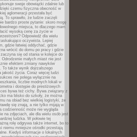
ykonuje swoje obowiązki zdalnie lub
dzięki czemu fizyczna obecność w
kiej aglomeracji przestała być
ą. To sprawiło, że ludzie zaczęli
ie bardzo proste pytanie: skoro mogę
dowolnego miejsca, to dlaczego mam
łacić wysoką cenę za życie w
przestrzeni? Odpowiedź dla wielu
zaskakująco oczywista. Lepiej
, gdzie łatwiej oddychać, gdzie
na wrócić do domu po pracy i gdzie
zaczyna się od stania w kolejce do
 Odrodzenie małych miast nie jest
cznie efektem zmiany nawyków
 To także wynik dojrzalszego
a jakość życia. Coraz więcej ludzi
sukces nie polega wyłącznie na
eszkania, liczbie modnych lokali w
lometra i dostępie do prestiżowych
kces bywa też cichy. Bywa związany z
cko ma blisko do szkoły, że można
mu na obiad bez wielkiej logistyki, że
rawdę się znają, a nie tylko mijają w
ka codzienność może nie wygląda
ie na zdjęciach, ale dla wielu osób jest
ardziej ludzka. W połowie tej
żną rolę odgrywa także internet, bo to
ki niemu mniejsze ośrodki przestają
alne. Kiedyś informacje o lokalnych
, przedsiębiorcach czy wydarzeniach