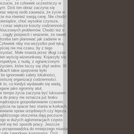
oczucie, że człowiek uczestniczy w
m. Dziś ten obraz zaczyna się
oraz więcej osób zauważa, że życie w
ie ma również swoją cenę. Nie chodzi
pieniądze, choć wysokie czynsze,
i i coraz większe koszty codzienności
 kluczowych problemów. Chodzi też o
, ciągły pośpiech i wrażenie, że nawet
trzeba tam planować jak zadanie w
 Człowiek niby ma wszystko pod ręką,
ęściej nie ma czasu, by z tego
zystać. Małe miasta przez długi czas
ten wyścig wizerunkowy. Kojarzyły się
erspektyw, z nudą, z ograniczonym
życiem, które toczy się zbyt wolno. W
dkach takie spojrzenie było
bo ignorowało zalety lokalności,
rostszej organizacji codzienności.
ak to, co kiedyś wydawało się wadą,
egane jako ogromny atut.
ze tempo życia zaczyna być luksusem.
a do pracy nie oznacza już braku
e mądrzejsze gospodarowanie czasem.
jścia na spacer bez stania w korkach,
atwianie spraw urzędowych czy lepsza
jbliższego otoczenia dają poczucie
órego w dużych aglomeracjach często
enił się też sposób pracy. Jeszcze
mu przeprowadzka do mniejszego miasta
czała zawodowy kompromis. Dziś