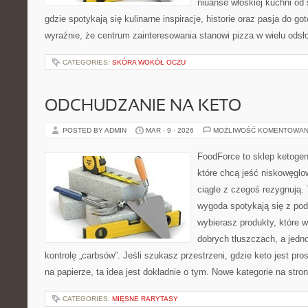
niuanse włoskiej kuchni od
gdzie spotykają się kulinarne inspiracje, historie oraz pasja do go
wyraźnie, że centrum zainteresowania stanowi pizza w wielu odsło
CATEGORIES:
SKÓRA WOKÓŁ OCZU
ODCHUDZANIE NA KETO
POSTED BY ADMIN
MAR - 9 - 2026
MOŻLIWOŚĆ KOMENTOWAN
FoodForce to sklep ketogen
które chcą jeść niskowęgl
ciągle z czegoś rezygnują.
wygoda spotykają się z po
wybierasz produkty, które w
dobrych tłuszczach, a jed
kontrolę „carbsów”. Jeśli szukasz przestrzeni, gdzie keto jest pros
na papierze, ta idea jest dokładnie o tym. Nowe kategorie na stron
CATEGORIES:
MIĘSNE RARYTASY