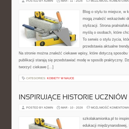
POSTED BY ADMIN
MAR - 11 - 2026
MOŻLIWOŚĆ KOMENTOWA
Blog o stylu to miejsce, w 
mogą znaleźć wskazówki d
stylizacji. Strona pralniafo
myślą o osobach, które ch
To serwis o stylu życia, kt
przedstawia aktualne trendy
Na stronie można znaleźć ciekawe wpisy, które dotyczą sposobu tw
publikacji starają się przedstawiać modę w sposób praktyczny. D
tworzyć ciekawe […]
CATEGORIES:
KOBIETY W NAUCE
INSPIRUJĄCE HISTORIE UCZNIÓW 
POSTED BY ADMIN
MAR - 10 - 2026
MOŻLIWOŚĆ KOMENTOWA
szkolakamionka.pl to inspi
edukacji międzynarodowej, 