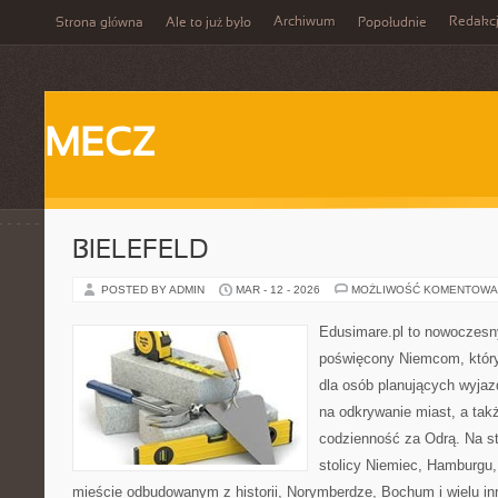
Archiwum
Redakc
Strona główna
Ale to już było
Popołudnie
MECZ
BIELEFELD
POSTED BY ADMIN
MAR - 12 - 2026
MOŻLIWOŚĆ KOMENTOWA
Edusimare.pl to nowoczesny
poświęcony Niemcom, któr
dla osób planujących wyja
na odkrywanie miast, a tak
codzienność za Odrą. Na str
stolicy Niemiec, Hamburgu,
mieście odbudowanym z historii, Norymberdze, Bochum i wielu i