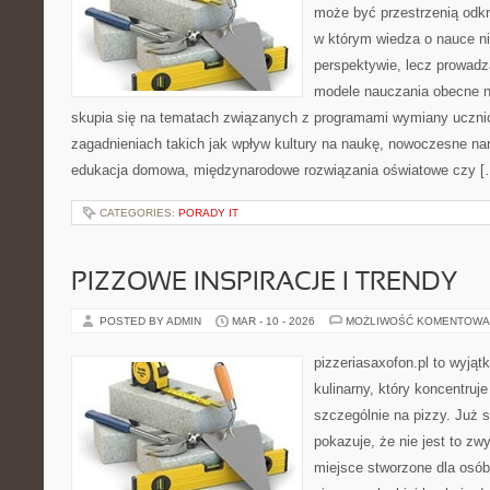
może być przestrzenią odkr
w którym wiedza o nauce ni
perspektywie, lecz prowadz
modele nauczania obecne n
skupia się na tematach związanych z programami wymiany ucznio
zagadnieniach takich jak wpływ kultury na naukę, nowoczesne na
edukacja domowa, międzynarodowe rozwiązania oświatowe czy [
CATEGORIES:
PORADY IT
PIZZOWE INSPIRACJE I TRENDY
POSTED BY ADMIN
MAR - 10 - 2026
MOŻLIWOŚĆ KOMENTOWA
pizzeriasaxofon.pl to wyjąt
kulinarny, który koncentruje
szczególnie na pizzy. Już 
pokazuje, że nie jest to zw
miejsce stworzone dla osó