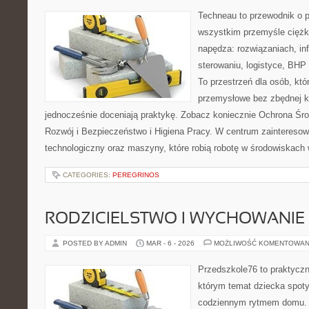
Techneau to przewodnik o 
wszystkim przemyśle ciężki
napędza: rozwiązaniach, inf
sterowaniu, logistyce, BHP
To przestrzeń dla osób, kt
przemysłowe bez zbędnej ko
jednocześnie doceniają praktykę. Zobacz koniecznie Ochrona Śr
Rozwój i Bezpieczeństwo i Higiena Pracy. W centrum zainteresowa
technologiczny oraz maszyny, które robią robotę w środowiskac
CATEGORIES:
PEREGRINOS
RODZICIELSTWO I WYCHOWANIE
POSTED BY ADMIN
MAR - 6 - 2026
MOŻLIWOŚĆ KOMENTOWAN
Przedszkole76 to praktyczny
którym temat dziecka spoty
codziennym rytmem domu. T