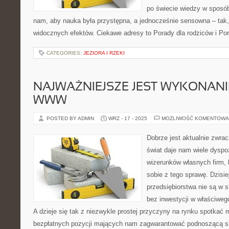
po świecie wiedzy w sposó
nam, aby nauka była przystępna, a jednocześnie sensowna – tak,
widocznych efektów. Ciekawe adresy to Porady dla rodziców i Por
CATEGORIES:
JEZIORA I RZEKI
NAJWAŻNIEJSZE JEST WYKONANI
WWW
POSTED BY ADMIN
WRZ - 17 - 2025
MOŻLIWOŚĆ KOMENTOWA
Dobrze jest aktualnie zwra
świat daje nam wiele dyspo
wizerunków własnych firm, 
sobie z tego sprawę. Dzisi
przedsiębiorstwa nie są w 
bez inwestycji w właściweg
A dzieje się tak z niezwykle prostej przyczyny na rynku spotkać 
bezpłatnych pozycji mających nam zagwarantować podnoszącą si