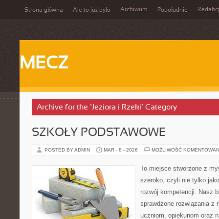
Archiwum
Redakc
Strona główna
Ale to już było
Popołudnie
MECZ
Archive for the ‘Jeziora i Rzeki’ Category
SZKOŁY PODSTAWOWE
POSTED BY ADMIN
MAR - 8 - 2026
MOŻLIWOŚĆ KOMENTOWAN
To miejsce stworzone z myś
szeroko, czyli nie tylko jak
rozwój kompetencji. Nasz b
sprawdzone rozwiązania z 
uczniom, opiekunom oraz n