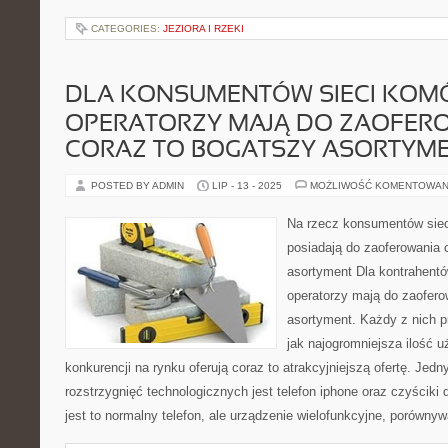
CATEGORIES:
JEZIORA I RZEKI
DLA KONSUMENTÓW SIECI KO
OPERATORZY MAJĄ DO ZAOFER
CORAZ TO BOGATSZY ASORTYM
POSTED BY ADMIN
LIP - 13 - 2025
MOŻLIWOŚĆ KOMENTOWAN
Na rzecz konsumentów sie
posiadają do zaoferowania 
asortyment Dla kontrahent
operatorzy mają do zaofero
asortyment. Każdy z nich p
jak najogromniejsza ilość 
konkurencji na rynku oferują coraz to atrakcyjniejszą ofertę. Je
rozstrzygnięć technologicznych jest telefon iphone oraz czyściki 
jest to normalny telefon, ale urządzenie wielofunkcyjne, porówny