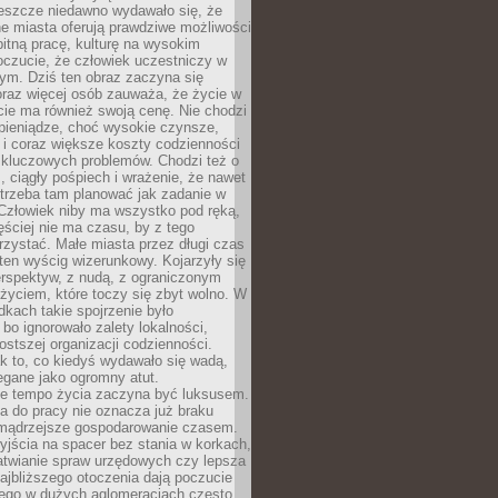
Jeszcze niedawno wydawało się, że
e miasta oferują prawdziwe możliwości
itną pracę, kulturę na wysokim
oczucie, że człowiek uczestniczy w
m. Dziś ten obraz zaczyna się
oraz więcej osób zauważa, że życie w
ie ma również swoją cenę. Nie chodzi
pieniądze, choć wysokie czynsze,
i i coraz większe koszty codzienności
 kluczowych problemów. Chodzi też o
, ciągły pośpiech i wrażenie, że nawet
trzeba tam planować jak zadanie w
 Człowiek niby ma wszystko pod ręką,
ęściej nie ma czasu, by z tego
zystać. Małe miasta przez długi czas
ten wyścig wizerunkowy. Kojarzyły się
erspektyw, z nudą, z ograniczonym
życiem, które toczy się zbyt wolno. W
dkach takie spojrzenie było
bo ignorowało zalety lokalności,
rostszej organizacji codzienności.
ak to, co kiedyś wydawało się wadą,
egane jako ogromny atut.
ze tempo życia zaczyna być luksusem.
a do pracy nie oznacza już braku
e mądrzejsze gospodarowanie czasem.
jścia na spacer bez stania w korkach,
atwianie spraw urzędowych czy lepsza
jbliższego otoczenia dają poczucie
órego w dużych aglomeracjach często