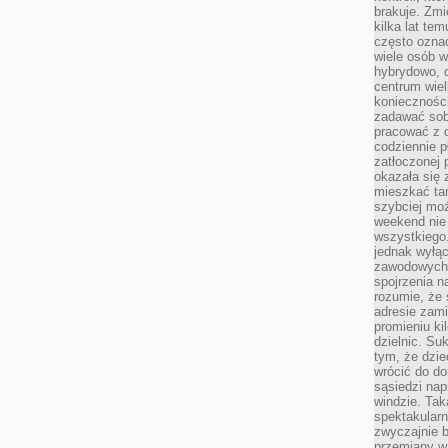
brakuje. Zmi
kilka lat te
często ozna
wiele osób w
hybrydowo, 
centrum wiel
konieczności
zadawać sob
pracować z 
codziennie p
zatłoczonej 
okazała się 
mieszkać tam
szybciej moż
weekend nie 
wszystkiego.
jednak wyłą
zawodowych.
spojrzenia n
rozumie, że 
adresie zami
promieniu ki
dzielnic. Su
tym, że dzie
wrócić do do
sąsiedzi nap
windzie. Ta
spektakularn
zwyczajnie b
przemiany wa