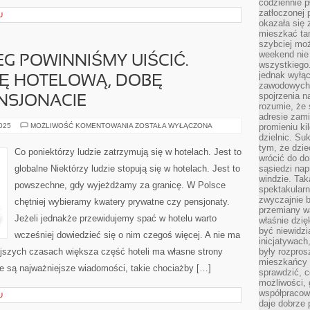
codziennie p
zatłoczonej 
U
okazała się 
mieszkać tam
szybciej moż
weekend nie 
G POWINNIŚMY UIŚCIĆ.
wszystkiego.
jednak wyłą
BĘ HOTELOWĄ, DOBĘ
zawodowych.
spojrzenia n
NSJONACIE
rozumie, że 
adresie zami
ZA
2025
MOŻLIWOŚĆ KOMENTOWANIA
ZOSTAŁA WYŁĄCZONA
promieniu ki
KAŻDY
dzielnic. Su
NOCLEG
tym, że dzie
POWINNIŚMY
Co poniektórzy ludzie zatrzymują się w hotelach. Jest to
UIŚCIĆ.
wrócić do do
PŁACIMY
globalne Niektórzy ludzie stopują się w hotelach. Jest to
sąsiedzi nap
ZA
windzie. Ta
DOBĘ
powszechne, gdy wyjeżdżamy za granicę. W Polsce
HOTELOWĄ,
spektakularn
DOBĘ
zwyczajnie b
chętniej wybieramy kwatery prywatne czy pensjonaty.
SPĘDZONĄ
W
przemiany wa
PENSJONACIE
Jeżeli jednakże przewidujemy spać w hotelu warto
właśnie dzię
być niewidzi
wcześniej dowiedzieć się o nim czegoś więcej. A nie ma
inicjatywach
jszych czasach większa część hoteli ma własne strony
były rozpros
mieszkańcy 
ne są najważniejsze wiadomości, takie chociażby […]
sprawdzić, c
możliwości, 
współpracow
U
daje dobrze