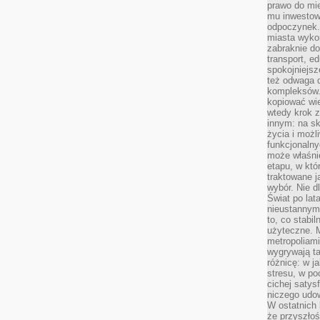
prawo do mie
mu inwestowa
odpoczynek.
miasta wyko
zabraknie do
transport, e
spokojniejsz
też odwaga 
kompleksów.
kopiować wie
wtedy krok z
innym: na ska
życia i możl
funkcjonalny
może właśni
etapu, w któ
traktowane j
wybór. Nie d
Świat po lat
nieustannym
to, co stabi
użyteczne. 
metropoliami
wygrywają t
różnicę: w j
stresu, w po
cichej satys
niczego udo
W ostatnich 
że przyszłoś