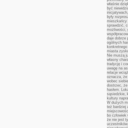
właśnie dzię
być niewidzi
inicjatywach
były rozpros
mieszkańcy 
sprawdzić, c
możliwości, 
współpracow
daje dobrze
ogólnych has
konkretnego 
miasta zysku
Nie muszą j
własny chara
tradycję i c
uwagę na as
relacje wcią
oznacza, że 
wobec siebie
dostrzec, że
hasłem. Loka
sąsiedzkie, 
kultury napr
W dużych mia
też bardzie
miejscowośc
bo człowiek 
że nie jest 
uczestników.