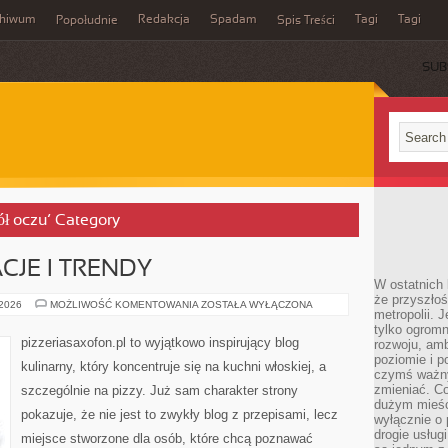
chiwum
Redakcja
Spadam
Tagi
Tagi
Popołudnie
Spis Treści
SUB
ół oczu’ Category
CJE I TRENDY
W ostatnich 
że przyszłoś
PIZZOWE
 2026
MOŻLIWOŚĆ KOMENTOWANIA
ZOSTAŁA WYŁĄCZONA
metropolii. 
INSPIRACJE
I
tylko ogromn
TRENDY
pizzeriasaxofon.pl to wyjątkowo inspirujący blog
rozwoju, amb
poziomie i p
kulinarny, który koncentruje się na kuchni włoskiej, a
czymś ważny
zmieniać. C
szczególnie na pizzy. Już sam charakter strony
dużym mieśc
pokazuje, że nie jest to zwykły blog z przepisami, lecz
wyłącznie o 
drogie usług
miejsce stworzone dla osób, które chcą poznawać