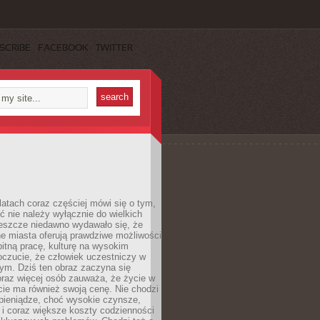
SCRIBE
FACEBOOK
TWITTER
latach coraz częściej mówi się o tym,
ć nie należy wyłącznie do wielkich
Jeszcze niedawno wydawało się, że
e miasta oferują prawdziwe możliwości
itną pracę, kulturę na wysokim
oczucie, że człowiek uczestniczy w
m. Dziś ten obraz zaczyna się
oraz więcej osób zauważa, że życie w
ie ma również swoją cenę. Nie chodzi
pieniądze, choć wysokie czynsze,
i i coraz większe koszty codzienności