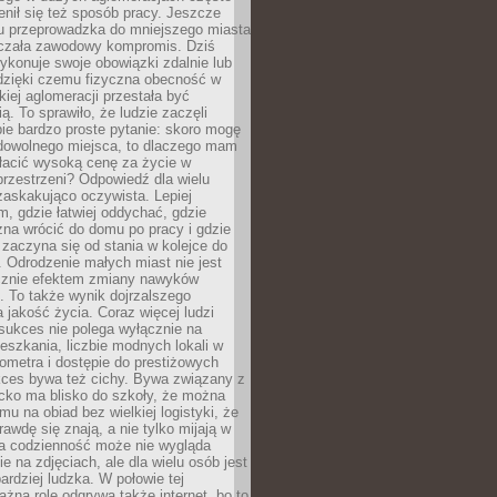
enił się też sposób pracy. Jeszcze
mu przeprowadzka do mniejszego miasta
czała zawodowy kompromis. Dziś
ykonuje swoje obowiązki zdalnie lub
dzięki czemu fizyczna obecność w
kiej aglomeracji przestała być
ą. To sprawiło, że ludzie zaczęli
ie bardzo proste pytanie: skoro mogę
dowolnego miejsca, to dlaczego mam
łacić wysoką cenę za życie w
przestrzeni? Odpowiedź dla wielu
zaskakująco oczywista. Lepiej
, gdzie łatwiej oddychać, gdzie
na wrócić do domu po pracy i gdzie
zaczyna się od stania w kolejce do
 Odrodzenie małych miast nie jest
cznie efektem zmiany nawyków
 To także wynik dojrzalszego
a jakość życia. Coraz więcej ludzi
sukces nie polega wyłącznie na
eszkania, liczbie modnych lokali w
lometra i dostępie do prestiżowych
kces bywa też cichy. Bywa związany z
cko ma blisko do szkoły, że można
mu na obiad bez wielkiej logistyki, że
rawdę się znają, a nie tylko mijają w
ka codzienność może nie wygląda
ie na zdjęciach, ale dla wielu osób jest
ardziej ludzka. W połowie tej
żną rolę odgrywa także internet, bo to