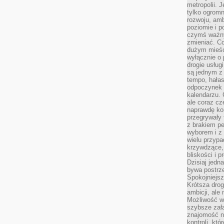
metropolii. 
tylko ogromn
rozwoju, amb
poziomie i p
czymś ważny
zmieniać. C
dużym mieśc
wyłącznie o 
drogie usług
są jednym z
tempo, hałas
odpoczynek 
kalendarzu.
ale coraz cz
naprawdę kor
przegrywały 
z brakiem p
wyborem i z 
wielu przypa
krzywdzące, 
bliskości i p
Dzisiaj jedn
bywa postrz
Spokojniejs
Krótsza drog
ambicji, al
Możliwość wy
szybsze zał
znajomość na
kontroli, kt