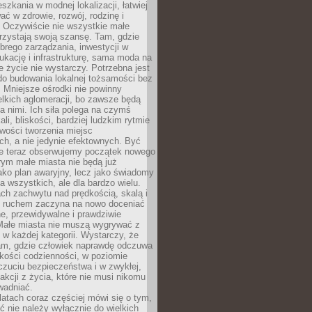
szkania w modnej lokalizacji, łatwiej
ć w zdrowie, rozwój, rodzinę i
 Oczywiście nie wszystkie małe
rzystają swoją szansę. Tam, gdzie
brego zarządzania, inwestycji w
dukację i infrastrukturę, sama moda na
e życie nie wystarczy. Potrzebna jest
do budowania lokalnej tożsamości bez
 Mniejsze ośrodki nie powinny
lkich aglomeracji, bo zawsze będą
a nimi. Ich siła polega na czymś
li, bliskości, bardziej ludzkim rytmie
iwości tworzenia miejsc
ch, a nie jedynie efektownych. Być
e teraz obserwujemy początek nowego
rym małe miasta nie będą już
ako plan awaryjny, lecz jako świadomy
la wszystkich, ale dla bardzo wielu.
ach zachwytu nad prędkością, skalą i
 ruchem zaczyna na nowo doceniać
lne, przewidywalne i prawdziwie
Małe miasta nie muszą wygrywać z
 w każdej kategorii. Wystarczy, że
am, gdzie człowiek naprawdę odczuwa
akości codzienności, w poziomie
czuciu bezpieczeństwa i w zwykłej,
fakcji z życia, które nie musi nikomu
wadniać.
latach coraz częściej mówi się o tym,
ć nie należy wyłącznie do wielkich