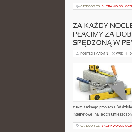
CATEGORIES:
SKÓRA WOKÓŁ OCZ
ZA KAŻDY NOCLE
PŁACIMY ZA DO
SPĘDZONĄ W PE
POSTED BY ADMIN
WRZ - 4 - 
z tym żadnego problemu. W dzisie
internetowe, na jakich umieszczo
CATEGORIES:
SKÓRA WOKÓŁ OCZ