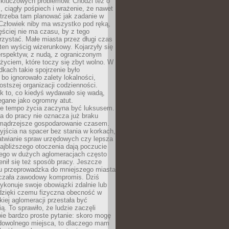
 kluczowych problemów. Chodzi też o
, ciągły pośpiech i wrażenie, że nawet
trzeba tam planować jak zadanie w
 Człowiek niby ma wszystko pod ręką,
ęściej nie ma czasu, by z tego
zystać. Małe miasta przez długi czas
ten wyścig wizerunkowy. Kojarzyły się
erspektyw, z nudą, z ograniczonym
życiem, które toczy się zbyt wolno. W
dkach takie spojrzenie było
bo ignorowało zalety lokalności,
rostszej organizacji codzienności.
ak to, co kiedyś wydawało się wadą,
egane jako ogromny atut.
ze tempo życia zaczyna być luksusem.
a do pracy nie oznacza już braku
e mądrzejsze gospodarowanie czasem.
jścia na spacer bez stania w korkach,
atwianie spraw urzędowych czy lepsza
jbliższego otoczenia dają poczucie
órego w dużych aglomeracjach często
enił się też sposób pracy. Jeszcze
mu przeprowadzka do mniejszego miasta
czała zawodowy kompromis. Dziś
ykonuje swoje obowiązki zdalnie lub
dzięki czemu fizyczna obecność w
kiej aglomeracji przestała być
ą. To sprawiło, że ludzie zaczęli
ie bardzo proste pytanie: skoro mogę
dowolnego miejsca, to dlaczego mam