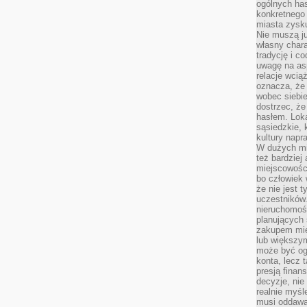
ogólnych has
konkretnego 
miasta zysku
Nie muszą j
własny chara
tradycję i c
uwagę na as
relacje wcią
oznacza, że 
wobec siebie
dostrzec, że
hasłem. Loka
sąsiedzkie, 
kultury napr
W dużych mia
też bardzie
miejscowośc
bo człowiek 
że nie jest 
uczestników.
nieruchomoś
planujących 
zakupem mi
lub większy
może być og
konta, lecz 
presją fina
decyzje, nie
realnie myśl
musi oddawa