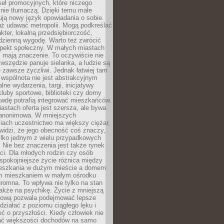
eł promocyjnych, które niczego
nie tłumaczą. Dzięki temu małe
ją nowy język opowiadania o sobie.
uż udawać metropolii. Mogą podkreślać
kter, lokalną przedsiębiorczość,
odzienną wygodę. Warto też zwrócić
pekt społeczny. W małych miastach
ż mają znaczenie. To oczywiście nie
wszędzie panuje sielanka, a ludzie są
 zawsze życzliwi. Jednak łatwiej tam
 wspólnota nie jest abstrakcyjnym
lne wydarzenia, targi, inicjatywy
kluby sportowe, biblioteki czy domy
awdę potrafią integrować mieszkańców.
stach oferta jest szersza, ale bywa
j anonimowa. W mniejszych
iach uczestnictwo ma większy ciężar,
widzi, że jego obecność coś znaczy,
tylko jednym z wielu przypadkowych
 Nie bez znaczenia jest także rynek
ci. Dla młodych rodzin czy osób
spokojniejsze życie różnica między
eszkania w dużym mieście a domem
m mieszkaniem w małym ośrodku
romna. To wpływa nie tylko na stan
także na psychikę. Życie z mniejszą
nsową pozwala podejmować lepsze
 działać z poziomu ciągłego lęku i
eć o przyszłości. Kiedy człowiek nie
ć większości dochodów na samo