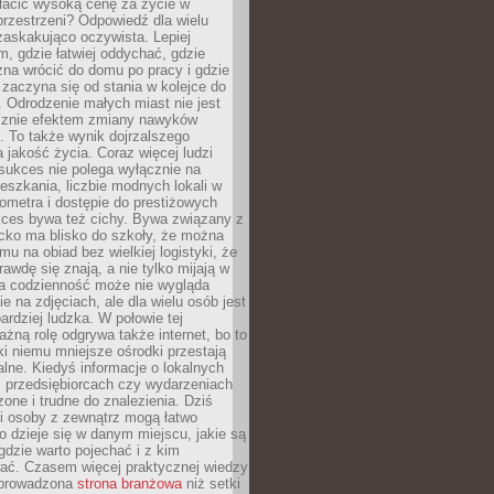
łacić wysoką cenę za życie w
przestrzeni? Odpowiedź dla wielu
zaskakująco oczywista. Lepiej
, gdzie łatwiej oddychać, gdzie
na wrócić do domu po pracy i gdzie
zaczyna się od stania w kolejce do
 Odrodzenie małych miast nie jest
cznie efektem zmiany nawyków
 To także wynik dojrzalszego
a jakość życia. Coraz więcej ludzi
sukces nie polega wyłącznie na
eszkania, liczbie modnych lokali w
lometra i dostępie do prestiżowych
kces bywa też cichy. Bywa związany z
cko ma blisko do szkoły, że można
mu na obiad bez wielkiej logistyki, że
rawdę się znają, a nie tylko mijają w
ka codzienność może nie wygląda
ie na zdjęciach, ale dla wielu osób jest
ardziej ludzka. W połowie tej
żną rolę odgrywa także internet, bo to
ki niemu mniejsze ośrodki przestają
alne. Kiedyś informacje o lokalnych
, przedsiębiorcach czy wydarzeniach
zone i trudne do znalezienia. Dziś
i osoby z zewnątrz mogą łatwo
o dzieje się w danym miejscu, jakie są
gdzie warto pojechać i z kim
ać. Czasem więcej praktycznej wiedzy
 prowadzona
strona branżowa
niż setki