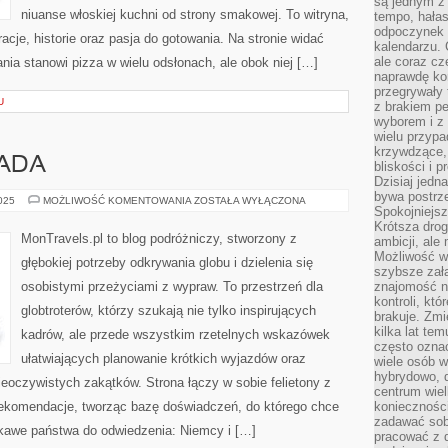
są jednym z
niuanse włoskiej kuchni od strony smakowej. To witryna,
tempo, hałas
odpoczynek 
racje, historie oraz pasja do gotowania. Na stronie widać
kalendarzu.
ale coraz cz
nia stanowi pizza w wielu odsłonach, ale obok niej […]
naprawdę kor
przegrywały 
U
z brakiem p
wyborem i z 
wielu przypa
krzywdzące, 
NADA
bliskości i p
Dzisiaj jedn
bywa postrz
SRI
2025
MOŻLIWOŚĆ KOMENTOWANIA
ZOSTAŁA WYŁĄCZONA
Spokojniejs
LANKA
I
Krótsza drog
KANADA
MonTravels.pl to blog podróżniczy, stworzony z
ambicji, al
Możliwość wy
głębokiej potrzeby odkrywania globu i dzielenia się
szybsze zał
osobistymi przeżyciami z wypraw. To przestrzeń dla
znajomość na
kontroli, kt
globtroterów, którzy szukają nie tylko inspirujących
brakuje. Zmi
kilka lat te
kadrów, ale przede wszystkim rzetelnych wskazówek
często ozna
ułatwiających planowanie krótkich wyjazdów oraz
wiele osób w
hybrydowo, 
ieoczywistych zakątków. Strona łączy w sobie felietony z
centrum wiel
 i rekomendacje, tworząc bazę doświadczeń, do którego chce
konieczności
zadawać sob
ekawe państwa do odwiedzenia: Niemcy i […]
pracować z 