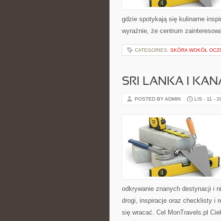
gdzie spotykają się kulinarne inspi
wyraźnie, że centrum zainteresowa
CATEGORIES:
SKÓRA WOKÓŁ OCZ
SRI LANKA I KA
POSTED BY ADMIN
LIS - 11 - 
odkrywanie znanych destynacji i n
drogi, inspiracje oraz checklisty
się wracać. Cel MonTravels.pl Ci