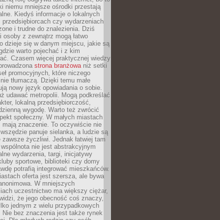
ki niemu mniejsze ośrodki przestają
alne. Kiedyś informacje o lokalnych
, przedsiębiorcach czy wydarzeniach
zone i trudne do znalezienia. Dziś
i osoby z zewnątrz mogą łatwo
o dzieje się w danym miejscu, jakie są
gdzie warto pojechać i z kim
ać. Czasem więcej praktycznej wiedzy
 prowadzona
strona branżowa
niż setki
eł promocyjnych, które niczego
nie tłumaczą. Dzięki temu małe
ją nowy język opowiadania o sobie.
uż udawać metropolii. Mogą podkreślać
kter, lokalną przedsiębiorczość,
odzienną wygodę. Warto też zwrócić
pekt społeczny. W małych miastach
ż mają znaczenie. To oczywiście nie
wszędzie panuje sielanka, a ludzie są
 zawsze życzliwi. Jednak łatwiej tam
 wspólnota nie jest abstrakcyjnym
lne wydarzenia, targi, inicjatywy
kluby sportowe, biblioteki czy domy
awdę potrafią integrować mieszkańców.
stach oferta jest szersza, ale bywa
j anonimowa. W mniejszych
iach uczestnictwo ma większy ciężar,
widzi, że jego obecność coś znaczy,
tylko jednym z wielu przypadkowych
 Nie bez znaczenia jest także rynek