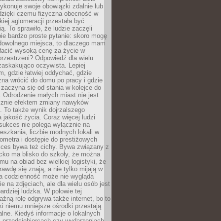
ykonuje swoje obowiązki zdalnie lub
dzięki czemu fizyczna obecność w
kiej aglomeracji przestała być
ą. To sprawiło, że ludzie zaczęli
ie bardzo proste pytanie: skoro mogę
dowolnego miejsca, to dlaczego mam
łacić wysoką cenę za życie w
przestrzeni? Odpowiedź dla wielu
zaskakująco oczywista. Lepiej
, gdzie łatwiej oddychać, gdzie
na wrócić do domu po pracy i gdzie
zaczyna się od stania w kolejce do
 Odrodzenie małych miast nie jest
cznie efektem zmiany nawyków
 To także wynik dojrzalszego
a jakość życia. Coraz więcej ludzi
sukces nie polega wyłącznie na
eszkania, liczbie modnych lokali w
lometra i dostępie do prestiżowych
kces bywa też cichy. Bywa związany z
cko ma blisko do szkoły, że można
mu na obiad bez wielkiej logistyki, że
rawdę się znają, a nie tylko mijają w
ka codzienność może nie wygląda
ie na zdjęciach, ale dla wielu osób jest
ardziej ludzka. W połowie tej
żną rolę odgrywa także internet, bo to
ki niemu mniejsze ośrodki przestają
alne. Kiedyś informacje o lokalnych
, przedsiębiorcach czy wydarzeniach