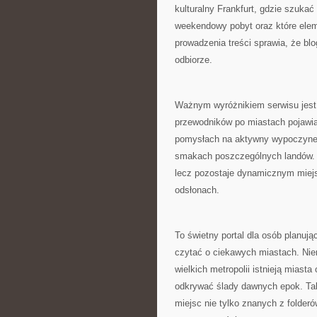
kulturalny Frankfurt, gdzie szukać
weekendowy pobyt oraz które eleme
prowadzenia treści sprawia, że blo
odbiorze.
Ważnym wyróżnikiem serwisu jest
przewodników po miastach pojawiaj
pomysłach na aktywny wypoczynek
smakach poszczególnych landów. D
lecz pozostaje dynamicznym miejs
odsłonach.
To świetny portal dla osób planując
czytać o ciekawych miastach. Nie
wielkich metropolii istnieją mias
odkrywać ślady dawnych epok. Tak
miejsc nie tylko znanych z folderó