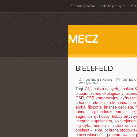
Ar
Strona główna
Ale to już było
MECZ
BIELEFELD
POSTED BY ADMIN
POSTED ON
WYŁĄCZONA
Tagi:
AI
,
analiza danych
,
analiza
bitcoin
,
biznes ekologiczny
,
bizne
CSR
,
CSR korporacyjny
,
cyfryzacj
e-handel
,
ekologia
,
ekonomia glob
etyka
,
filozofia
,
finanse osobiste
,
fundraising
,
fundusze europejskie
zagraniczny
,
hobby
,
hobby artysty
integracja społeczna
,
kolekcjoner
logistyka morska
,
majsterkowanie
obsługa klienta
,
ochrona środowis
prawo własności
,
programowanie
,