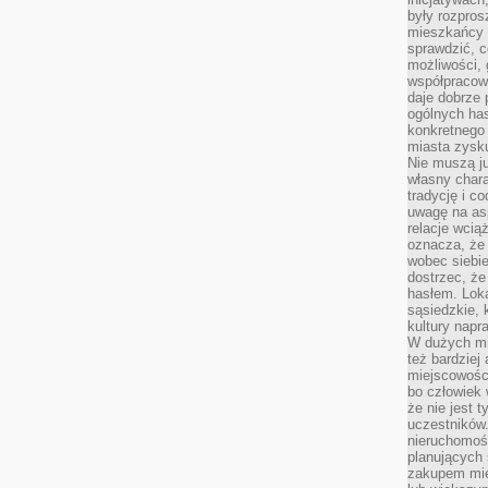
były rozpros
mieszkańcy 
sprawdzić, c
możliwości, 
współpracow
daje dobrze
ogólnych has
konkretnego 
miasta zysku
Nie muszą j
własny chara
tradycję i c
uwagę na as
relacje wcią
oznacza, że 
wobec siebie
dostrzec, że
hasłem. Loka
sąsiedzkie, 
kultury napr
W dużych mia
też bardzie
miejscowośc
bo człowiek 
że nie jest 
uczestników.
nieruchomoś
planujących 
zakupem mi