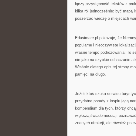
łączy przystępność tekstów z pra
kilka ról jednocześnie: być mapą in
poszerzać wiedzę o miejscach war
Edusimare.pl pokazuje, że Niemcy
popularne i nieoczywiste lokalizacj
własne tempo podróżowania. To serw
nie jako na szybkie odhaczanie at
Właśnie dlatego opis tej strony m
pamięci na długo.
Jeżeli ktoś szuka serwisu turyst
przydatne porady z inspirującą na
kompendium dla tych, którzy chcą
większą świadomością i poznawać z
znanych atrakcji, ale również prz