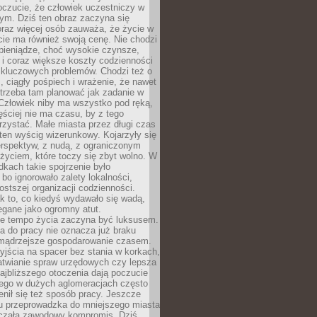
oczucie, że człowiek uczestniczy w
m. Dziś ten obraz zaczyna się
oraz więcej osób zauważa, że życie w
ie ma również swoją cenę. Nie chodzi
pieniądze, choć wysokie czynsze,
i i coraz większe koszty codzienności
 kluczowych problemów. Chodzi też o
, ciągły pośpiech i wrażenie, że nawet
trzeba tam planować jak zadanie w
 Człowiek niby ma wszystko pod ręką,
ęściej nie ma czasu, by z tego
zystać. Małe miasta przez długi czas
ten wyścig wizerunkowy. Kojarzyły się
erspektyw, z nudą, z ograniczonym
życiem, które toczy się zbyt wolno. W
dkach takie spojrzenie było
bo ignorowało zalety lokalności,
rostszej organizacji codzienności.
ak to, co kiedyś wydawało się wadą,
egane jako ogromny atut.
ze tempo życia zaczyna być luksusem.
a do pracy nie oznacza już braku
e mądrzejsze gospodarowanie czasem.
jścia na spacer bez stania w korkach,
atwianie spraw urzędowych czy lepsza
jbliższego otoczenia dają poczucie
órego w dużych aglomeracjach często
enił się też sposób pracy. Jeszcze
mu przeprowadzka do mniejszego miasta
czała zawodowy kompromis. Dziś