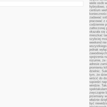
wiele osób w
hybrydowo, 
centrum wiel
konieczności
zadawać sob
pracować z 
codziennie p
zatłoczonej 
okazała się 
mieszkać tam
szybciej moż
weekend nie 
wszystkiego.
jednak wyłą
zawodowych.
spojrzenia n
rozumie, że 
adresie zami
promieniu ki
dzielnic. Su
tym, że dzie
wrócić do do
sąsiedzi nap
windzie. Ta
spektakularn
zwyczajnie b
przemiany wa
właśnie dzię
być niewidzi
inicjatywach