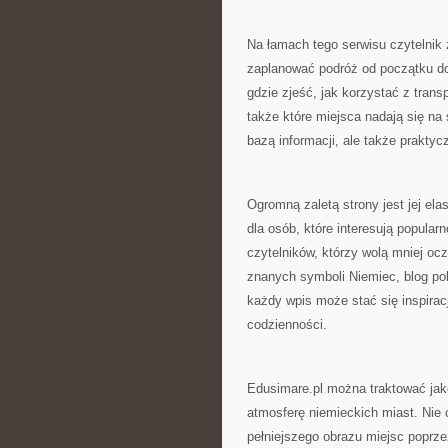
Na łamach tego serwisu czytelnik 
zaplanować podróż od początku do 
gdzie zjeść, jak korzystać z trans
także które miejsca nadają się na 
bazą informacji, ale także prakty
Ogromną zaletą strony jest jej el
dla osób, które interesują popularn
czytelników, którzy wolą mniej ocz
znanych symboli Niemiec, blog pok
każdy wpis może stać się inspirac
codzienności.
Edusimare.pl można traktować jako
atmosferę niemieckich miast. Nie 
pełniejszego obrazu miejsc poprze