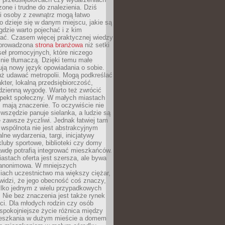
zone i trudne do znalezienia. Dziś
i osoby z zewnątrz mogą łatwo
o dzieje się w danym miejscu, jakie są
gdzie warto pojechać i z kim
ać. Czasem więcej praktycznej wiedzy
 prowadzona
strona branżowa
niż setki
eł promocyjnych, które niczego
nie tłumaczą. Dzięki temu małe
ją nowy język opowiadania o sobie.
uż udawać metropolii. Mogą podkreślać
kter, lokalną przedsiębiorczość,
odzienną wygodę. Warto też zwrócić
pekt społeczny. W małych miastach
ż mają znaczenie. To oczywiście nie
wszędzie panuje sielanka, a ludzie są
 zawsze życzliwi. Jednak łatwiej tam
 wspólnota nie jest abstrakcyjnym
lne wydarzenia, targi, inicjatywy
kluby sportowe, biblioteki czy domy
awdę potrafią integrować mieszkańców.
stach oferta jest szersza, ale bywa
j anonimowa. W mniejszych
iach uczestnictwo ma większy ciężar,
widzi, że jego obecność coś znaczy,
tylko jednym z wielu przypadkowych
 Nie bez znaczenia jest także rynek
ci. Dla młodych rodzin czy osób
spokojniejsze życie różnica między
eszkania w dużym mieście a domem