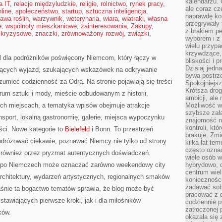
kalendarzu.
a IT
,
relacje międzyludzkie
,
religie
,
rolnictwo
,
rynek pracy
,
ale coraz cz
line
,
społeczeństwo
,
startup
,
sztuczna inteligencja
,
naprawdę kor
awa roślin
,
warzywnik
,
weterynaria
,
wiara
,
wiatraki
,
własna
przegrywały 
e
,
wspólnoty mieszkaniowe
,
zainteresowania
,
Zakupy
,
z brakiem p
 kryzysowe
,
znaczki
,
zrównoważony rozwój
,
związki
,
wyborem i z 
wielu przypa
krzywdzące, 
l dla podróżników poświęcony Niemcom, który łączy w
bliskości i p
Dzisiaj jedn
jących wyjazd, szukających wskazówek na odkrywanie
bywa postrz
zumieć codzienność za Odrą. Na stronie pojawiają się treści
Spokojniejs
Krótsza drog
rum sztuki i mody, mieście odbudowanym z historii,
ambicji, al
ch miejscach, a tematyka wpisów obejmuje atrakcje
Możliwość wy
szybsze zał
ansport, lokalną gastronomię, galerie, miejsca wypoczynku
znajomość na
kontroli, kt
ści. Nowe kategorie to
Bielefeld
i Bonn. To przestrzeń
brakuje. Zmi
podróżować ciekawie, poznawać Niemcy nie tylko od strony
kilka lat te
często ozna
e również przez pryzmat autentycznych doświadczeń.
wiele osób w
ż po Niemczech może oznaczać zarówno weekendowy city
hybrydowo, 
centrum wiel
 architektury, wydarzeń artystycznych, regionalnych smaków
konieczności
zadawać sob
łaśnie ta bogactwo tematów sprawia, że blog może być
pracować z 
tawiających pierwsze kroki, jak i dla miłośników
codziennie p
zatłoczonej 
ków.
okazała się 