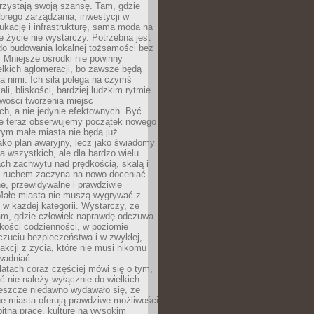
rzystają swoją szansę. Tam, gdzie
brego zarządzania, inwestycji w
dukację i infrastrukturę, sama moda na
e życie nie wystarczy. Potrzebna jest
do budowania lokalnej tożsamości bez
 Mniejsze ośrodki nie powinny
lkich aglomeracji, bo zawsze będą
a nimi. Ich siła polega na czymś
li, bliskości, bardziej ludzkim rytmie
iwości tworzenia miejsc
ch, a nie jedynie efektownych. Być
e teraz obserwujemy początek nowego
rym małe miasta nie będą już
ako plan awaryjny, lecz jako świadomy
la wszystkich, ale dla bardzo wielu.
ach zachwytu nad prędkością, skalą i
 ruchem zaczyna na nowo doceniać
lne, przewidywalne i prawdziwie
Małe miasta nie muszą wygrywać z
 w każdej kategorii. Wystarczy, że
am, gdzie człowiek naprawdę odczuwa
akości codzienności, w poziomie
czuciu bezpieczeństwa i w zwykłej,
fakcji z życia, które nie musi nikomu
wadniać.
latach coraz częściej mówi się o tym,
ć nie należy wyłącznie do wielkich
Jeszcze niedawno wydawało się, że
e miasta oferują prawdziwe możliwości
itną pracę, kulturę na wysokim