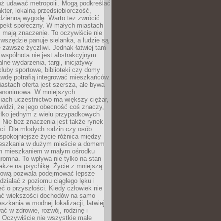
uż udawać metropolii. Mogą podkreślać
kter, lokalną przedsiębiorczość,
odzienną wygodę. Warto też zwrócić
pekt społeczny. W małych miastach
ż mają znaczenie. To oczywiście nie
wszędzie panuje sielanka, a ludzie są
 zawsze życzliwi. Jednak łatwiej tam
 wspólnota nie jest abstrakcyjnym
lne wydarzenia, targi, inicjatywy
kluby sportowe, biblioteki czy domy
awdę potrafią integrować mieszkańców.
stach oferta jest szersza, ale bywa
j anonimowa. W mniejszych
iach uczestnictwo ma większy ciężar,
widzi, że jego obecność coś znaczy,
tylko jednym z wielu przypadkowych
 Nie bez znaczenia jest także rynek
ci. Dla młodych rodzin czy osób
spokojniejsze życie różnica między
eszkania w dużym mieście a domem
m mieszkaniem w małym ośrodku
romna. To wpływa nie tylko na stan
także na psychikę. Życie z mniejszą
nsową pozwala podejmować lepsze
 działać z poziomu ciągłego lęku i
eć o przyszłości. Kiedy człowiek nie
ć większości dochodów na samo
szkania w modnej lokalizacji, łatwiej
ć w zdrowie, rozwój, rodzinę i
 Oczywiście nie wszystkie małe