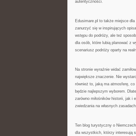
autentyczności.
Edusimare.pl to także miejsce dla
zanurzyć się w inspirujących opis
wstępu do podróży, ale też sposo
dla osób, które lubią planować z
scenariusz podróży oparty na realn
Na stronie wyraźnie widać zamiło
największe znaczenie. Nie wystarc
również to, jaką ma atmosferę, co
będzie najlepszym wyborem. Dlat
zarówno miłośników historii, jak i
zwiedzania na własnych zasadach c
Ten blog turystyczny o Niemczech 
dla wszystkich, którzy interesują 