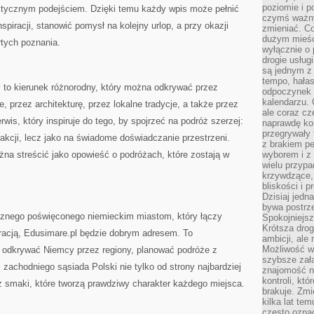
poziomie i p
ktycznym podejściem. Dzięki temu każdy wpis może pełnić
czymś ważny
spiracji, stanowić pomysł na kolejny urlop, a przy okazji
zmieniać. C
dużym mieśc
tych poznania.
wyłącznie o 
drogie usług
są jednym z
tempo, hałas
 to kierunek różnorodny, który można odkrywać przez
odpoczynek 
kalendarzu.
e, przez architekturę, przez lokalne tradycje, a także przez
ale coraz cz
is, który inspiruje do tego, by spojrzeć na podróż szerzej:
naprawdę kor
przegrywały 
rakcji, lecz jako na świadome doświadczanie przestrzeni.
z brakiem p
ożna streścić jako opowieść o podróżach, które zostają w
wyborem i z 
wielu przypa
krzywdzące, 
bliskości i p
Dzisiaj jedn
bywa postrz
ycznego poświęconego niemieckim miastom, który łączy
Spokojniejs
Krótsza drog
rracją, Edusimare.pl będzie dobrym adresem. To
ambicji, al
Możliwość wy
 odkrywać Niemcy przez regiony, planować podróże z
szybsze zał
achodniego sąsiada Polski nie tylko od strony najbardziej
znajomość na
kontroli, kt
ez smaki, które tworzą prawdziwy charakter każdego miejsca.
brakuje. Zmi
kilka lat te
często ozna