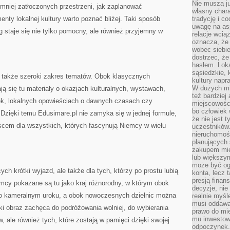
Nie muszą j
 mniej zatłoczonych przestrzeni, jak zaplanować
własny chara
nty lokalnej kultury warto poznać bliżej. Taki sposób
tradycję i c
uwagę na as
g staje się nie tylko pomocny, ale również przyjemny w
relacje wcią
oznacza, że 
wobec siebie
dostrzec, że
hasłem. Loka
sąsiedzkie, 
 także szeroki zakres tematów. Obok klasycznych
kultury napr
W dużych mia
ą się tu materiały o okazjach kulturalnych, wystawach,
też bardzie
, lokalnych opowieściach o dawnych czasach czy
miejscowośc
bo człowiek 
zięki temu Edusimare.pl nie zamyka się w jednej formule,
że nie jest 
cem dla wszystkich, których fascynują Niemcy w wielu
uczestników.
nieruchomoś
planujących 
zakupem mi
lub większy
może być og
ych krótki wyjazd, ale także dla tych, którzy po prostu lubią
konta, lecz 
presją fina
mcy pokazane są tu jako kraj różnorodny, w którym obok
decyzje, nie
ta o kameralnym uroku, a obok nowoczesnych dzielnic można
realnie myśl
musi oddawa
i obraz zachęca do podróżowania wolniej, do wybierania
prawo do mie
mu inwestowa
w, ale również tych, które zostają w pamięci dzięki swojej
odpoczynek.