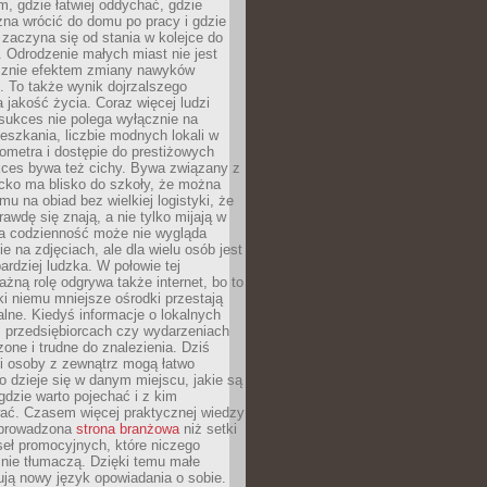
, gdzie łatwiej oddychać, gdzie
na wrócić do domu po pracy i gdzie
zaczyna się od stania w kolejce do
 Odrodzenie małych miast nie jest
cznie efektem zmiany nawyków
 To także wynik dojrzalszego
a jakość życia. Coraz więcej ludzi
sukces nie polega wyłącznie na
eszkania, liczbie modnych lokali w
lometra i dostępie do prestiżowych
kces bywa też cichy. Bywa związany z
cko ma blisko do szkoły, że można
mu na obiad bez wielkiej logistyki, że
rawdę się znają, a nie tylko mijają w
ka codzienność może nie wygląda
ie na zdjęciach, ale dla wielu osób jest
ardziej ludzka. W połowie tej
żną rolę odgrywa także internet, bo to
ki niemu mniejsze ośrodki przestają
alne. Kiedyś informacje o lokalnych
, przedsiębiorcach czy wydarzeniach
zone i trudne do znalezienia. Dziś
i osoby z zewnątrz mogą łatwo
o dzieje się w danym miejscu, jakie są
gdzie warto pojechać i z kim
ać. Czasem więcej praktycznej wiedzy
 prowadzona
strona branżowa
niż setki
eł promocyjnych, które niczego
nie tłumaczą. Dzięki temu małe
ją nowy język opowiadania o sobie.