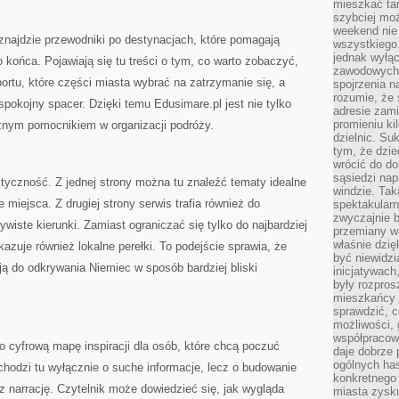
mieszkać tam
szybciej moż
weekend nie 
znajdzie przewodniki po destynacjach, które pomagają
wszystkiego.
jednak wyłą
końca. Pojawiają się tu treści o tym, co warto zobaczyć,
zawodowych.
portu, które części miasta wybrać na zatrzymanie się, a
spojrzenia n
rozumie, że 
spokojny spacer. Dzięki temu Edusimare.pl jest nie tylko
adresie zami
promieniu ki
cznym pomocnikiem w organizacji podróży.
dzielnic. Su
tym, że dzie
wrócić do do
sąsiedzi nap
astyczność. Z jednej strony można tu znaleźć tematy idealne
windzie. Ta
e miejsca. Z drugiej strony serwis trafia również do
spektakularn
zwyczajnie b
ywiste kierunki. Zamiast ograniczać się tylko do najbardziej
przemiany wa
właśnie dzię
azuje również lokalne perełki. To podejście sprawia, że
być niewidzi
ją do odkrywania Niemiec w sposób bardziej bliski
inicjatywach
były rozpros
mieszkańcy 
sprawdzić, c
możliwości, 
współpracow
 cyfrową mapę inspiracji dla osób, które chcą poczuć
daje dobrze
ogólnych has
chodzi tu wyłącznie o suche informacje, lecz o budowanie
konkretnego 
z narrację. Czytelnik może dowiedzieć się, jak wygląda
miasta zysku