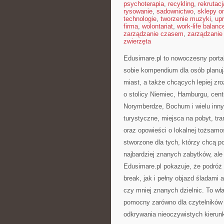
psychoterapia
,
recykling
,
rekrutacj
rysowanie
,
sadownictwo
,
sklepy on
technologie
,
tworzenie muzyki
,
upr
firma
,
wolontariat
,
work-life balanc
zarządzanie czasem
,
zarządzanie
zwierzęta
Edusimare.pl to nowoczesny porta
sobie kompendium dla osób planu
miast, a także chcących lepiej zro
o stolicy Niemiec, Hamburgu, cent
Norymberdze, Bochum i wielu inny
turystyczne, miejsca na pobyt, tr
oraz opowieści o lokalnej tożsamo
stworzone dla tych, którzy chcą 
najbardziej znanych zabytków, al
Edusimare.pl pokazuje, że podró
break, jak i pełny objazd śladami
czy mniej znanych dzielnic. To w
pomocny zarówno dla czytelników s
odkrywania nieoczywistych kierun