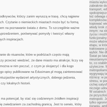
miasta wyko
zabraknie do
transport, e
spokojniejsz
 odkrywców, którzy zanim wyruszą w trasę, chcą najpierw
też odwaga 
kompleksów.
ach. Czytanie o niemieckich miastach może być tu formą
kopiować wie
wtedy krok z
bem na poznawanie świata z domu. To szczególnie ważne
innym: na ska
 wyprzedzeniem, porównywać pomysły i tworzyć własny
życia i możl
funkcjonalny
ych inspiracjach.
może właśni
etapu, w któ
traktowane j
wybór. Nie d
wanie do niuansów, które w podróżach często mają
Świat po lat
nieustannym
zy przecież wiedzieć, że dane miasto ma atrakcje; liczy się
to, co stabi
 można w nim poczuć, z czym je skojarzyć i dla kogo
użyteczne. 
metropoliami
ego opisy publikowane na Edusimare.pl mogą zainteresować
wygrywają t
różnicę: w j
 entuzjastów wydarzeń artystycznych, dobrego jedzenia,
stresu, w po
zy lokalnych historii.
cichej satys
niczego udo
W ostatnich 
że przyszłoś
ma potencjał, by stać się codziennym źródłem inspiracji
metropolii. 
tylko ogromn
się zwiedzaniem za zachodnią granicą. Jest to serwis, który
rozwoju, amb