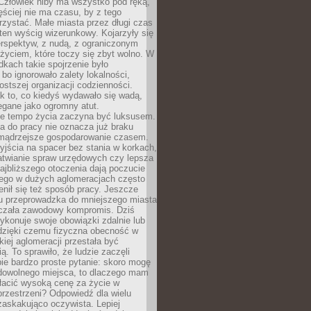
 Człowiek niby ma wszystko pod ręką,
ęściej nie ma czasu, by z tego
zystać. Małe miasta przez długi czas
ten wyścig wizerunkowy. Kojarzyły się
erspektyw, z nudą, z ograniczonym
życiem, które toczy się zbyt wolno. W
dkach takie spojrzenie było
bo ignorowało zalety lokalności,
rostszej organizacji codzienności.
ak to, co kiedyś wydawało się wadą,
egane jako ogromny atut.
ze tempo życia zaczyna być luksusem.
a do pracy nie oznacza już braku
e mądrzejsze gospodarowanie czasem.
jścia na spacer bez stania w korkach,
atwianie spraw urzędowych czy lepsza
jbliższego otoczenia dają poczucie
órego w dużych aglomeracjach często
enił się też sposób pracy. Jeszcze
mu przeprowadzka do mniejszego miasta
czała zawodowy kompromis. Dziś
ykonuje swoje obowiązki zdalnie lub
dzięki czemu fizyczna obecność w
kiej aglomeracji przestała być
ą. To sprawiło, że ludzie zaczęli
ie bardzo proste pytanie: skoro mogę
dowolnego miejsca, to dlaczego mam
łacić wysoką cenę za życie w
przestrzeni? Odpowiedź dla wielu
zaskakująco oczywista. Lepiej