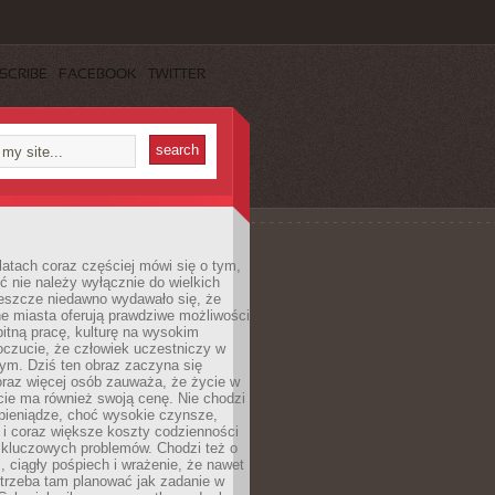
SCRIBE
FACEBOOK
TWITTER
latach coraz częściej mówi się o tym,
ć nie należy wyłącznie do wielkich
Jeszcze niedawno wydawało się, że
e miasta oferują prawdziwe możliwości
itną pracę, kulturę na wysokim
oczucie, że człowiek uczestniczy w
m. Dziś ten obraz zaczyna się
oraz więcej osób zauważa, że życie w
ie ma również swoją cenę. Nie chodzi
pieniądze, choć wysokie czynsze,
i i coraz większe koszty codzienności
 kluczowych problemów. Chodzi też o
, ciągły pośpiech i wrażenie, że nawet
trzeba tam planować jak zadanie w