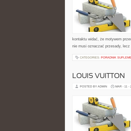
kontaktu widać, że motywem przewo
nie musi oznaczać przesady, lecz 
CATEGORIES:
PORADNIK SUPLEM
LOUIS VUITTON
POSTED BY ADMIN
MAR - 11 -