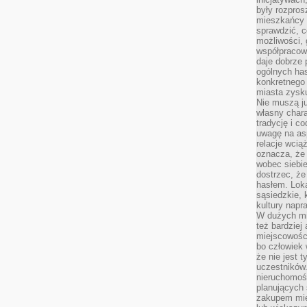
były rozpros
mieszkańcy 
sprawdzić, c
możliwości, 
współpracow
daje dobrze
ogólnych has
konkretnego 
miasta zysku
Nie muszą j
własny chara
tradycję i c
uwagę na as
relacje wcią
oznacza, że 
wobec siebie
dostrzec, że
hasłem. Loka
sąsiedzkie, 
kultury napr
W dużych mia
też bardzie
miejscowośc
bo człowiek 
że nie jest 
uczestników.
nieruchomoś
planujących 
zakupem mi