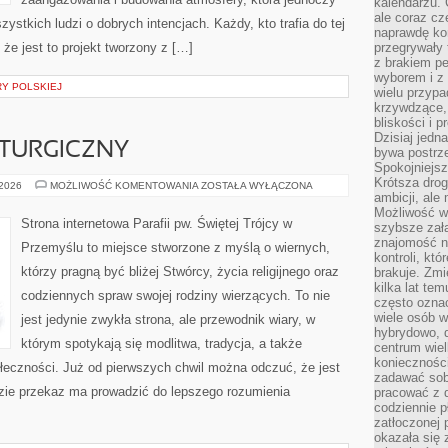
kalendarzu.
ale coraz cz
stkich ludzi o dobrych intencjach. Każdy, kto trafia do tej
naprawdę kor
że jest to projekt tworzony z […]
przegrywały 
z brakiem p
wyborem i z 
RY POLSKIEJ
wielu przypa
krzywdzące, 
bliskości i p
Dzisiaj jedn
LITURGICZNY
bywa postrz
Spokojniejs
Krótsza drog
LITURGIA
 2026
MOŻLIWOŚĆ KOMENTOWANIA
ZOSTAŁA WYŁĄCZONA
I
ambicji, al
ROK
Możliwość wy
LITURGICZNY
Strona internetowa Parafii pw. Świętej Trójcy w
szybsze zał
znajomość na
Przemyślu to miejsce stworzone z myślą o wiernych,
kontroli, kt
którzy pragną być bliżej Stwórcy, życia religijnego oraz
brakuje. Zmi
kilka lat te
codziennych spraw swojej rodziny wierzących. To nie
często ozna
wiele osób w
jest jedynie zwykła strona, ale przewodnik wiary, w
hybrydowo, 
którym spotykają się modlitwa, tradycja, a także
centrum wiel
konieczności
ołeczności. Już od pierwszych chwil można odczuć, że jest
zadawać sob
dzie przekaz ma prowadzić do lepszego rozumienia
pracować z 
codziennie p
zatłoczonej 
okazała się 