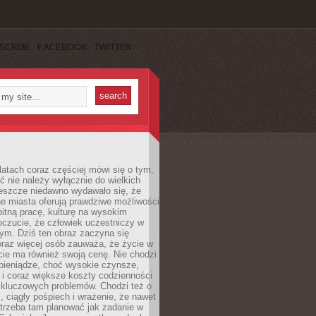
SCRIBE
FACEBOOK
TWITTER
latach coraz częściej mówi się o tym,
ć nie należy wyłącznie do wielkich
Jeszcze niedawno wydawało się, że
e miasta oferują prawdziwe możliwości
itną pracę, kulturę na wysokim
oczucie, że człowiek uczestniczy w
m. Dziś ten obraz zaczyna się
oraz więcej osób zauważa, że życie w
ie ma również swoją cenę. Nie chodzi
pieniądze, choć wysokie czynsze,
i i coraz większe koszty codzienności
 kluczowych problemów. Chodzi też o
, ciągły pośpiech i wrażenie, że nawet
trzeba tam planować jak zadanie w