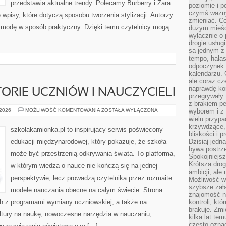
przedstawia aktualne trendy. Polecamy Burberry i Zara.
poziomie i p
czymś ważny
wpisy, które dotyczą sposobu tworzenia stylizacji. Autorzy
zmieniać. C
ać modę w sposób praktyczny. Dzięki temu czytelnicy mogą
dużym mieśc
wyłącznie o 
drogie usług
są jednym z
tempo, hałas
odpoczynek 
kalendarzu.
ale coraz cz
naprawdę kor
TORIE UCZNIÓW I NAUCZYCIELI
przegrywały 
z brakiem p
INSPIRUJĄCE
 2026
MOŻLIWOŚĆ KOMENTOWANIA
ZOSTAŁA WYŁĄCZONA
wyborem i z 
HISTORIE
wielu przypa
UCZNIÓW
krzywdzące, 
I
szkolakamionka.pl to inspirujący serwis poświęcony
NAUCZYCIELI
bliskości i p
edukacji międzynarodowej, który pokazuje, że szkoła
Dzisiaj jedn
bywa postrz
może być przestrzenią odkrywania świata. To platforma,
Spokojniejs
Krótsza drog
w którym wiedza o nauce nie kończą się na jednej
ambicji, al
perspektywie, lecz prowadzą czytelnika przez rozmaite
Możliwość wy
szybsze zał
modele nauczania obecne na całym świecie. Strona
znajomość na
h z programami wymiany uczniowskiej, a także na
kontroli, kt
brakuje. Zmi
ultury na naukę, nowoczesne narzędzia w nauczaniu,
kilka lat te
często ozna