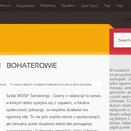
chiwum
Redakcja
Spadam
Tagi
Tagi
Popołudnie
Spis Treści
SUB
I – BOHATEROWIE
W ostatnich 
że przyszłoś
metropolii. 
tylko ogromn
LUDZIE
 2026
MOŻLIWOŚĆ KOMENTOWANIA
ZOSTAŁA WYŁĄCZONA
rozwoju, amb
FUNDACJI
–
poziomie i p
BOHATEROWIE
Sztab WOŚP Tarnobrzeg – Gramy z radością! to serwis,
czymś ważny
CODZIENNOŚCI
zmieniać. C
w którym dobro spotyka się z zapałem, a lokalna
dużym mieśc
społeczność pokazuje, że wspólne działanie ma
wyłącznie o 
drogie usług
ogromną siłę. To nie jest zwykła strona o wydarzeniach,
są jednym z
tempo, hałas
ale wirtualny punkt skupione wokół idei pomagania,
odpoczynek 
zaangażowania i budowania atmosfery, która jednoczy