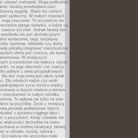
uż udawać metropolii. Mogą podkreślać
kter, lokalną przedsiębiorczość,
odzienną wygodę. Warto też zwrócić
pekt społeczny. W małych miastach
ż mają znaczenie. To oczywiście nie
wszędzie panuje sielanka, a ludzie są
 zawsze życzliwi. Jednak łatwiej tam
 wspólnota nie jest abstrakcyjnym
lne wydarzenia, targi, inicjatywy
kluby sportowe, biblioteki czy domy
awdę potrafią integrować mieszkańców.
stach oferta jest szersza, ale bywa
j anonimowa. W mniejszych
iach uczestnictwo ma większy ciężar,
widzi, że jego obecność coś znaczy,
tylko jednym z wielu przypadkowych
 Nie bez znaczenia jest także rynek
ci. Dla młodych rodzin czy osób
spokojniejsze życie różnica między
eszkania w dużym mieście a domem
m mieszkaniem w małym ośrodku
romna. To wpływa nie tylko na stan
także na psychikę. Życie z mniejszą
nsową pozwala podejmować lepsze
 działać z poziomu ciągłego lęku i
eć o przyszłości. Kiedy człowiek nie
ć większości dochodów na samo
szkania w modnej lokalizacji, łatwiej
ć w zdrowie, rozwój, rodzinę i
 Oczywiście nie wszystkie małe