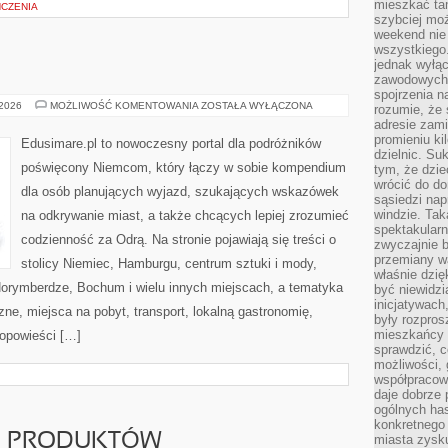
mieszkać tam
ŃCZENIA
szybciej moż
weekend nie 
wszystkiego.
jednak wyłą
zawodowych.
spojrzenia n
BIELEFELD
 2026
MOŻLIWOŚĆ KOMENTOWANIA
ZOSTAŁA WYŁĄCZONA
rozumie, że 
adresie zami
promieniu ki
Edusimare.pl to nowoczesny portal dla podróżników
dzielnic. Su
poświęcony Niemcom, który łączy w sobie kompendium
tym, że dzie
wrócić do do
dla osób planujących wyjazd, szukających wskazówek
sąsiedzi nap
windzie. Ta
na odkrywanie miast, a także chcących lepiej zrozumieć
spektakularn
codzienność za Odrą. Na stronie pojawiają się treści o
zwyczajnie b
przemiany wa
stolicy Niemiec, Hamburgu, centrum sztuki i mody,
właśnie dzię
Norymberdze, Bochum i wielu innych miejscach, a tematyka
być niewidzi
inicjatywach
ne, miejsca na pobyt, transport, lokalną gastronomię,
były rozpros
mieszkańcy 
 opowieści […]
sprawdzić, c
możliwości, 
współpracow
daje dobrze
ogólnych has
konkretnego 
JE PRODUKTÓW
miasta zysku