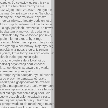
oczucie, że człowiek uczestniczy w
m. Dziś ten obraz zaczyna się
oraz więcej osób zauważa, że życie w
ie ma również swoją cenę. Nie chodzi
pieniądze, choć wysokie czynsze,
i i coraz większe koszty codzienności
 kluczowych problemów. Chodzi też o
, ciągły pośpiech i wrażenie, że nawet
trzeba tam planować jak zadanie w
 Człowiek niby ma wszystko pod ręką,
ęściej nie ma czasu, by z tego
zystać. Małe miasta przez długi czas
ten wyścig wizerunkowy. Kojarzyły się
erspektyw, z nudą, z ograniczonym
życiem, które toczy się zbyt wolno. W
dkach takie spojrzenie było
bo ignorowało zalety lokalności,
rostszej organizacji codzienności.
ak to, co kiedyś wydawało się wadą,
egane jako ogromny atut.
ze tempo życia zaczyna być luksusem.
a do pracy nie oznacza już braku
e mądrzejsze gospodarowanie czasem.
jścia na spacer bez stania w korkach,
atwianie spraw urzędowych czy lepsza
jbliższego otoczenia dają poczucie
órego w dużych aglomeracjach często
enił się też sposób pracy. Jeszcze
mu przeprowadzka do mniejszego miasta
czała zawodowy kompromis. Dziś