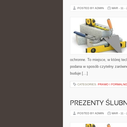
POSTED BY ADMIN
MAR - 11 -
ochronne. To miejsce, w której te
podana w sposób czytelny zarówno 
buduje […]
CATEGORIES:
PRAWO I FORMALNO
PREZENTY ŚLUBN
POSTED BY ADMIN
MAR - 11 -