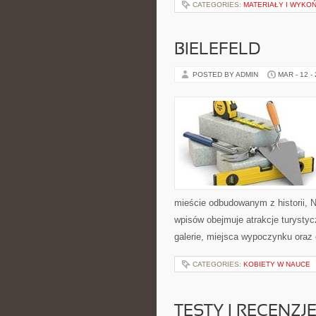
CATEGORIES:
MATERIAŁY I WYKO
BIELEFELD
POSTED BY ADMIN
MAR - 12 -
mieście odbudowanym z historii, 
wpisów obejmuje atrakcje turystycz
galerie, miejsca wypoczynku oraz
CATEGORIES:
KOBIETY W NAUCE
TESTY I RECENZ