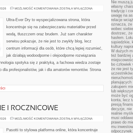
Nie muszą j
własny chara
TESTY
 2026
MOŻLIWOŚĆ KOMENTOWANIA
ZOSTAŁA WYŁĄCZONA
tradycję i c
I
RECENZJE
uwagę na as
PRODUKTÓW
Ultra-Ever Dry to wyspecjalizowana strona, która
relacje wcią
oznacza, że 
koncentruje się na zabezpieczaniu materiałów przed
wobec siebie
dostrzec, że
wodą, tłuszczem oraz brudem. Już sam charakter
hasłem. Loka
serwisu pokazuje, że nie jest to zwykły blog, lecz
sąsiedzkie, 
kultury napr
centrum informacji dla osób, które chcą lepiej rozumieć,
W dużych mia
jak działają wodoodporne i olejoodporne rozwiązania
też bardzie
miejscowośc
chnologia spotyka się z praktyką, a fachowa wiedza zostaje
bo człowiek 
że nie jest 
dla profesjonalistów, jak i dla amatorów remontów. Strona
uczestników.
nieruchomoś
planujących 
zakupem mi
ŚCI
lub większy
może być og
konta, lecz 
presją fina
E I ROCZNICOWE
decyzje, nie
realnie myśl
musi oddawa
PREZENTY
 2026
MOŻLIWOŚĆ KOMENTOWANIA
ZOSTAŁA WYŁĄCZONA
ŚLUBNE
prawo do mie
I
mu inwestowa
ROCZNICOWE
Pasotti to stylowa platforma online, która koncentruje
odpoczynek.