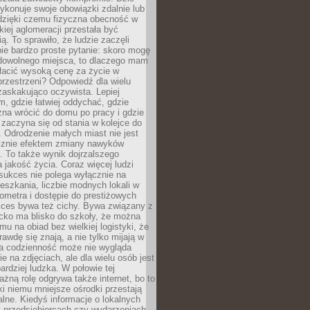
ykonuje swoje obowiązki zdalnie lub
dzięki czemu fizyczna obecność w
kiej aglomeracji przestała być
ą. To sprawiło, że ludzie zaczęli
ie bardzo proste pytanie: skoro mogę
dowolnego miejsca, to dlaczego mam
łacić wysoką cenę za życie w
przestrzeni? Odpowiedź dla wielu
zaskakująco oczywista. Lepiej
, gdzie łatwiej oddychać, gdzie
na wrócić do domu po pracy i gdzie
zaczyna się od stania w kolejce do
 Odrodzenie małych miast nie jest
cznie efektem zmiany nawyków
 To także wynik dojrzalszego
a jakość życia. Coraz więcej ludzi
sukces nie polega wyłącznie na
eszkania, liczbie modnych lokali w
lometra i dostępie do prestiżowych
kces bywa też cichy. Bywa związany z
cko ma blisko do szkoły, że można
mu na obiad bez wielkiej logistyki, że
rawdę się znają, a nie tylko mijają w
ka codzienność może nie wygląda
ie na zdjęciach, ale dla wielu osób jest
ardziej ludzka. W połowie tej
żną rolę odgrywa także internet, bo to
ki niemu mniejsze ośrodki przestają
alne. Kiedyś informacje o lokalnych
, przedsiębiorcach czy wydarzeniach