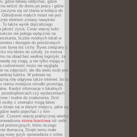
, gdzie łatwiej oddychać, gdzie
na wrócić do domu po pracy i gdzie
zaczyna się od stania w kolejce do
 Odrodzenie małych miast nie jest
cznie efektem zmiany nawyków
 To także wynik dojrzalszego
a jakość życia. Coraz więcej ludzi
sukces nie polega wyłącznie na
eszkania, liczbie modnych lokali w
lometra i dostępie do prestiżowych
kces bywa też cichy. Bywa związany z
cko ma blisko do szkoły, że można
mu na obiad bez wielkiej logistyki, że
rawdę się znają, a nie tylko mijają w
ka codzienność może nie wygląda
ie na zdjęciach, ale dla wielu osób jest
ardziej ludzka. W połowie tej
żną rolę odgrywa także internet, bo to
ki niemu mniejsze ośrodki przestają
alne. Kiedyś informacje o lokalnych
, przedsiębiorcach czy wydarzeniach
zone i trudne do znalezienia. Dziś
i osoby z zewnątrz mogą łatwo
o dzieje się w danym miejscu, jakie są
gdzie warto pojechać i z kim
ać. Czasem więcej praktycznej wiedzy
 prowadzona
strona branżowa
niż setki
eł promocyjnych, które niczego
nie tłumaczą. Dzięki temu małe
ją nowy język opowiadania o sobie.