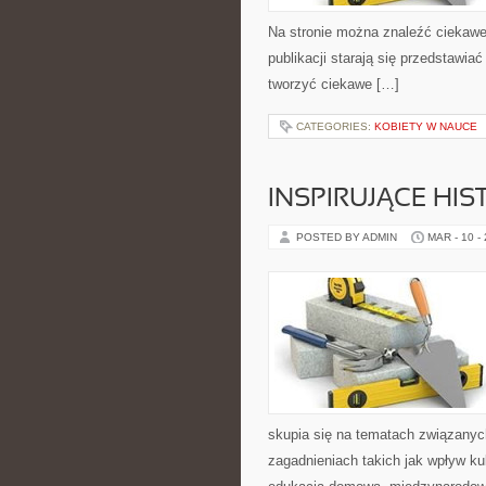
Na stronie można znaleźć ciekawe 
publikacji starają się przedstawi
tworzyć ciekawe […]
CATEGORIES:
KOBIETY W NAUCE
INSPIRUJĄCE HIS
POSTED BY ADMIN
MAR - 10 -
skupia się na tematach związanyc
zagadnieniach takich jak wpływ k