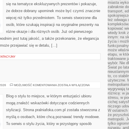
miasta wyko
się na tematyce ekskluzywnych prezentów i pokazuje,
zabraknie do
że dobrze dobrany upominek może być czymś znacznie
transport, e
spokojniejsz
więcej niż tylko przedmiotem. To serwis stworzone dla
też odwaga 
kompleksów.
osób, które szukają inspiracji na oryginalne prezenty na
kopiować wie
różne okazje i dla różnych osób. Już od pierwszego
wtedy krok z
innym: na ska
dnim jest tutaj jakość, a także przekonanie, że elegancja
życia i możl
może przejawiać się w detalu, […]
funkcjonalny
może właśni
etapu, w któ
ENTACYJNY
traktowane j
wybór. Nie d
Świat po lat
nieustannym
to, co stabi
użyteczne. 
metropoliami
LOUIS
 2026
MOŻLIWOŚĆ KOMENTOWANIA
ZOSTAŁA WYŁĄCZONA
VUITTON
wygrywają t
różnicę: w j
Blog o stylu to miejsce, w którym entuzjaści ubioru
stresu, w po
cichej satys
mogą znaleźć wskazówki dotyczące codziennych
niczego udo
stylizacji. Strona pralniafoka.com.pl została stworzona z
W ostatnich 
że przyszłoś
myślą o osobach, które chcą poznawać trendy modowe.
metropolii. 
tylko ogromn
To serwis o stylu życia, który w przystępny sposób
rozwoju, amb