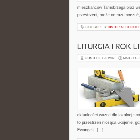
mieszkańców Tarnobrzega oraz wszy
przestrzeni, może od razu poczuć, 
CATEGORIES:
HISTORIA LITERATU
LITURGIA I ROK 
POSTED BY ADMIN
MAR - 14 -
aktualności ważne dla lokalnej sp
to przestrzeń niosąca ukojenie, g
Ewangelii. […]