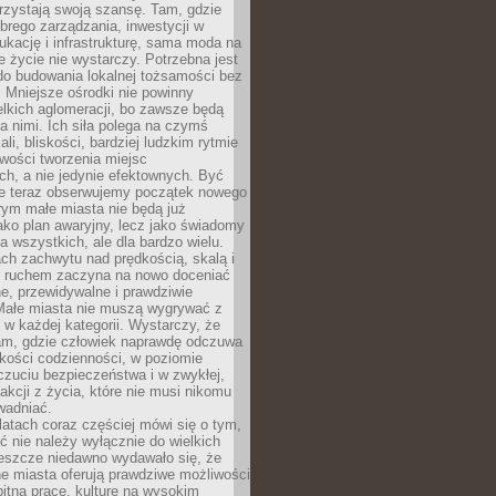
rzystają swoją szansę. Tam, gdzie
brego zarządzania, inwestycji w
dukację i infrastrukturę, sama moda na
e życie nie wystarczy. Potrzebna jest
do budowania lokalnej tożsamości bez
 Mniejsze ośrodki nie powinny
lkich aglomeracji, bo zawsze będą
a nimi. Ich siła polega na czymś
li, bliskości, bardziej ludzkim rytmie
iwości tworzenia miejsc
ch, a nie jedynie efektownych. Być
e teraz obserwujemy początek nowego
rym małe miasta nie będą już
ako plan awaryjny, lecz jako świadomy
la wszystkich, ale dla bardzo wielu.
ach zachwytu nad prędkością, skalą i
 ruchem zaczyna na nowo doceniać
lne, przewidywalne i prawdziwie
Małe miasta nie muszą wygrywać z
 w każdej kategorii. Wystarczy, że
am, gdzie człowiek naprawdę odczuwa
akości codzienności, w poziomie
czuciu bezpieczeństwa i w zwykłej,
fakcji z życia, które nie musi nikomu
wadniać.
latach coraz częściej mówi się o tym,
ć nie należy wyłącznie do wielkich
Jeszcze niedawno wydawało się, że
e miasta oferują prawdziwe możliwości
itną pracę, kulturę na wysokim