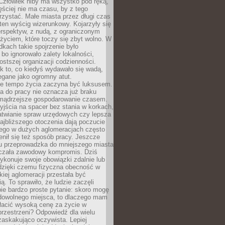
 Człowiek niby ma wszystko pod ręką,
ęściej nie ma czasu, by z tego
zystać. Małe miasta przez długi czas
ten wyścig wizerunkowy. Kojarzyły się
erspektyw, z nudą, z ograniczonym
życiem, które toczy się zbyt wolno. W
dkach takie spojrzenie było
bo ignorowało zalety lokalności,
rostszej organizacji codzienności.
ak to, co kiedyś wydawało się wadą,
egane jako ogromny atut.
ze tempo życia zaczyna być luksusem.
a do pracy nie oznacza już braku
e mądrzejsze gospodarowanie czasem.
jścia na spacer bez stania w korkach,
atwianie spraw urzędowych czy lepsza
jbliższego otoczenia dają poczucie
órego w dużych aglomeracjach często
enił się też sposób pracy. Jeszcze
mu przeprowadzka do mniejszego miasta
czała zawodowy kompromis. Dziś
ykonuje swoje obowiązki zdalnie lub
dzięki czemu fizyczna obecność w
kiej aglomeracji przestała być
ą. To sprawiło, że ludzie zaczęli
ie bardzo proste pytanie: skoro mogę
dowolnego miejsca, to dlaczego mam
łacić wysoką cenę za życie w
przestrzeni? Odpowiedź dla wielu
zaskakująco oczywista. Lepiej