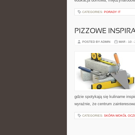
edukacja domowa, międzynarodowe
CATEGORIES:
PORADY IT
PIZZOWE INSPIRA
POSTED BY ADMIN
MAR - 10 -
gdzie spotykają się kulinarne inspi
wyraźnie, że centrum zainteresowa
CATEGORIES:
SKÓRA WOKÓŁ OCZ