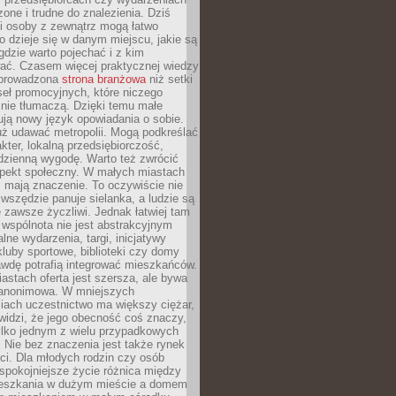
zone i trudne do znalezienia. Dziś
i osoby z zewnątrz mogą łatwo
o dzieje się w danym miejscu, jakie są
gdzie warto pojechać i z kim
ać. Czasem więcej praktycznej wiedzy
 prowadzona
strona branżowa
niż setki
eł promocyjnych, które niczego
nie tłumaczą. Dzięki temu małe
ją nowy język opowiadania o sobie.
uż udawać metropolii. Mogą podkreślać
kter, lokalną przedsiębiorczość,
odzienną wygodę. Warto też zwrócić
pekt społeczny. W małych miastach
ż mają znaczenie. To oczywiście nie
wszędzie panuje sielanka, a ludzie są
 zawsze życzliwi. Jednak łatwiej tam
 wspólnota nie jest abstrakcyjnym
lne wydarzenia, targi, inicjatywy
kluby sportowe, biblioteki czy domy
awdę potrafią integrować mieszkańców.
stach oferta jest szersza, ale bywa
j anonimowa. W mniejszych
iach uczestnictwo ma większy ciężar,
widzi, że jego obecność coś znaczy,
tylko jednym z wielu przypadkowych
 Nie bez znaczenia jest także rynek
ci. Dla młodych rodzin czy osób
spokojniejsze życie różnica między
eszkania w dużym mieście a domem