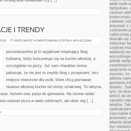
 rozwiązania oświatowe czy […]
wiele osób w
hybrydowo, 
centrum wiel
konieczności
zadawać sob
pracować z 
CJE I TRENDY
codziennie p
zatłoczonej 
okazała się 
PIZZOWE
 2026
MOŻLIWOŚĆ KOMENTOWANIA
ZOSTAŁA WYŁĄCZONA
mieszkać tam
INSPIRACJE
I
szybciej moż
TRENDY
pizzeriasaxofon.pl to wyjątkowo inspirujący blog
weekend nie 
wszystkiego.
kulinarny, który koncentruje się na kuchni włoskiej, a
jednak wyłą
zawodowych.
szczególnie na pizzy. Już sam charakter strony
spojrzenia n
pokazuje, że nie jest to zwykły blog z przepisami, lecz
rozumie, że 
adresie zami
miejsce stworzone dla osób, które chcą poznawać
promieniu ki
niuanse włoskiej kuchni od strony smakowej. To witryna,
dzielnic. Su
tym, że dzie
racje, historie oraz pasja do gotowania. Na stronie widać
wrócić do do
sąsiedzi nap
nia stanowi pizza w wielu odsłonach, ale obok niej […]
windzie. Ta
spektakularn
U
zwyczajnie b
przemiany wa
właśnie dzię
być niewidzi
inicjatywach