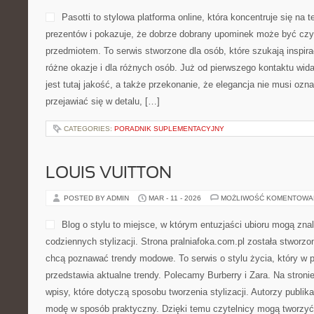
Pasotti to stylowa platforma online, która koncentruje się n
prezentów i pokazuje, że dobrze dobrany upominek może być czy
przedmiotem. To serwis stworzone dla osób, które szukają inspira
różne okazje i dla różnych osób. Już od pierwszego kontaktu w
jest tutaj jakość, a także przekonanie, że elegancja nie musi oz
przejawiać się w detalu, […]
CATEGORIES:
PORADNIK SUPLEMENTACYJNY
LOUIS VUITTON
POSTED BY ADMIN
MAR - 11 - 2026
MOŻLIWOŚĆ KOMENTOWA
Blog o stylu to miejsce, w którym entuzjaści ubioru mogą zn
codziennych stylizacji. Strona pralniafoka.com.pl została stworz
chcą poznawać trendy modowe. To serwis o stylu życia, który w 
przedstawia aktualne trendy. Polecamy Burberry i Zara. Na stron
wpisy, które dotyczą sposobu tworzenia stylizacji. Autorzy publika
modę w sposób praktyczny. Dzięki temu czytelnicy mogą tworzy