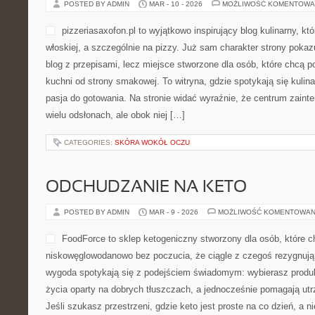
POSTED BY ADMIN
MAR - 10 - 2026
MOŻLIWOŚĆ KOMENTOWA
pizzeriasaxofon.pl to wyjątkowo inspirujący blog kulinarny, kt
włoskiej, a szczególnie na pizzy. Już sam charakter strony pokazu
blog z przepisami, lecz miejsce stworzone dla osób, które chcą 
kuchni od strony smakowej. To witryna, gdzie spotykają się kulinar
pasja do gotowania. Na stronie widać wyraźnie, że centrum zaint
wielu odsłonach, ale obok niej […]
CATEGORIES:
SKÓRA WOKÓŁ OCZU
ODCHUDZANIE NA KETO
POSTED BY ADMIN
MAR - 9 - 2026
MOŻLIWOŚĆ KOMENTOWAN
FoodForce to sklep ketogeniczny stworzony dla osób, które c
niskowęglowodanowo bez poczucia, że ciągle z czegoś rezygnują
wygoda spotykają się z podejściem świadomym: wybierasz produkt
życia oparty na dobrych tłuszczach, a jednocześnie pomagają utr
Jeśli szukasz przestrzeni, gdzie keto jest proste na co dzień, a ni