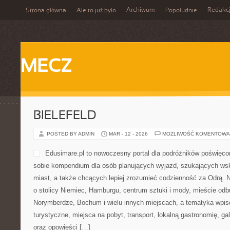
Archiwum
Redakc
Strona główna
Ale to już było
Popołudnie
MECZ
BIELEFELD
POSTED BY ADMIN
MAR - 12 - 2026
MOŻLIWOŚĆ KOMENTOWA
Edusimare.pl to nowoczesny portal dla podróżników poświęc
sobie kompendium dla osób planujących wyjazd, szukających w
miast, a także chcących lepiej zrozumieć codzienność za Odrą. Na
o stolicy Niemiec, Hamburgu, centrum sztuki i mody, mieście odb
Norymberdze, Bochum i wielu innych miejscach, a tematyka wpis
turystyczne, miejsca na pobyt, transport, lokalną gastronomię, g
oraz opowieści […]