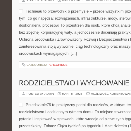
POSTED BY ADMIN
MAR - 8 - 2026
MOŻLIWOŚĆ KOMENTOWAN
Techneau to przewodnik o przemyśle – przede wszystkim prze
tym, co go napędza: rozwiązaniach, infrastrukturze, mocy, sterow
doskonaleniu procesów. To przestrzeń dla osób, które chcą anal
bez zbędnej korporacyjnej waty, a jednocześnie doceniają prakty
Ochrona Środowiska i Zrównoważony Rozwój i Bezpieczeństwo i 
zainteresowania stoją wytwórnie, ciąg technologiczny oraz maszyn
środowiskach wymagających: […]
CATEGORIES:
PEREGRINOS
RODZICIELSTWO I WYCHOWANIE
POSTED BY ADMIN
MAR - 6 - 2026
MOŻLIWOŚĆ KOMENTOWAN
Przedszkole76 to praktyczny portal dla rodziców, w którym te
rodzicielstwem i codziennym rytmem domu. To miejsce stworzone
pytania i inspirować w sprawach, które wracają od pierwszych tyg
przedszkolny. Zobacz Ciąża tydzień po tygodniu i Małe dziecko (