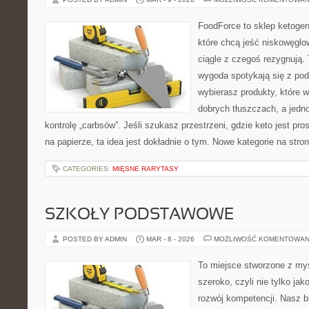
FoodForce to sklep ketogen
które chcą jeść niskowęgl
ciągle z czegoś rezygnują.
wygoda spotykają się z po
wybierasz produkty, które w
dobrych tłuszczach, a jed
kontrolę „carbsów”. Jeśli szukasz przestrzeni, gdzie keto jest pros
na papierze, ta idea jest dokładnie o tym. Nowe kategorie na stron
CATEGORIES:
MIĘSNE RARYTASY
SZKOŁY PODSTAWOWE
POSTED BY ADMIN
MAR - 8 - 2026
MOŻLIWOŚĆ KOMENTOWAN
To miejsce stworzone z myś
szeroko, czyli nie tylko jak
rozwój kompetencji. Nasz b