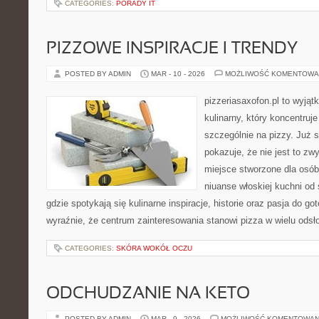
CATEGORIES:
PORADY IT
PIZZOWE INSPIRACJE I TRENDY
POSTED BY ADMIN
MAR - 10 - 2026
MOŻLIWOŚĆ KOMENTOWA
pizzeriasaxofon.pl to wyjąt
kulinarny, który koncentruje
szczególnie na pizzy. Już 
pokazuje, że nie jest to zw
miejsce stworzone dla osó
niuanse włoskiej kuchni od
gdzie spotykają się kulinarne inspiracje, historie oraz pasja do go
wyraźnie, że centrum zainteresowania stanowi pizza w wielu odsło
CATEGORIES:
SKÓRA WOKÓŁ OCZU
ODCHUDZANIE NA KETO
POSTED BY ADMIN
MAR - 9 - 2026
MOŻLIWOŚĆ KOMENTOWAN