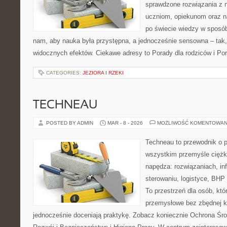
sprawdzone rozwiązania z 
uczniom, opiekunom oraz n
po świecie wiedzy w sposó
nam, aby nauka była przystępna, a jednocześnie sensowna – tak,
widocznych efektów. Ciekawe adresy to Porady dla rodziców i Por
CATEGORIES:
JEZIORA I RZEKI
TECHNEAU
POSTED BY ADMIN
MAR - 8 - 2026
MOŻLIWOŚĆ KOMENTOWAN
Techneau to przewodnik o 
wszystkim przemyśle ciężki
napędza: rozwiązaniach, inf
sterowaniu, logistyce, BHP
To przestrzeń dla osób, kt
przemysłowe bez zbędnej ko
jednocześnie doceniają praktykę. Zobacz koniecznie Ochrona Śr