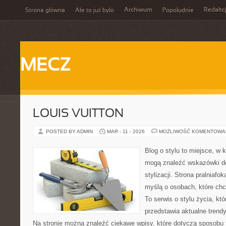
Archiwum
Redakc
Strona główna
Ale to już było
Popołudnie
MECZ
LOUIS VUITTON
POSTED BY ADMIN
MAR - 11 - 2026
MOŻLIWOŚĆ KOMENTOWA
Blog o stylu to miejsce, w 
mogą znaleźć wskazówki d
stylizacji. Strona pralniafo
myślą o osobach, które ch
To serwis o stylu życia, kt
przedstawia aktualne trendy
Na stronie można znaleźć ciekawe wpisy, które dotyczą sposobu tw