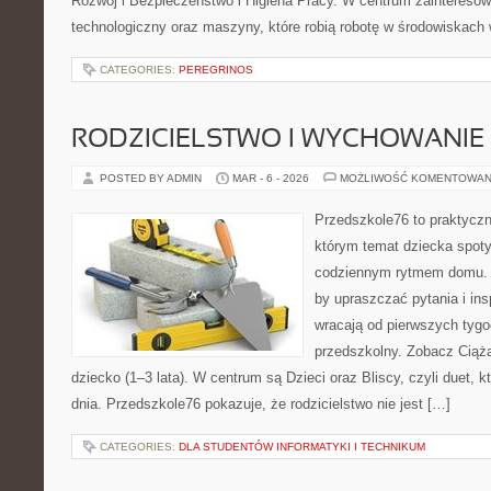
Rozwój i Bezpieczeństwo i Higiena Pracy. W centrum zainteresowa
technologiczny oraz maszyny, które robią robotę w środowiskac
CATEGORIES:
PEREGRINOS
RODZICIELSTWO I WYCHOWANIE
POSTED BY ADMIN
MAR - 6 - 2026
MOŻLIWOŚĆ KOMENTOWAN
Przedszkole76 to praktyczny
którym temat dziecka spoty
codziennym rytmem domu. T
by upraszczać pytania i in
wracają od pierwszych tygo
przedszkolny. Zobacz Ciąża
dziecko (1–3 lata). W centrum są Dzieci oraz Bliscy, czyli duet, k
dnia. Przedszkole76 pokazuje, że rodzicielstwo nie jest […]
CATEGORIES:
DLA STUDENTÓW INFORMATYKI I TECHNIKUM