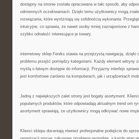
dostępny na stronie została opracowana w taki sposób, aby odpo
odmiennych oczekiwaniach. Dzięki temu użytkownicy mogą znale
rozwiązania, które wyróżniają się solidnością wykonania. Przeglą
intuicyjne, co sprawia, że nawet osoby mniej zaznajomione z ha
szybko odnaleźć interesujące je towary.
internetowy sklep Feniks stawia na przejrzystą nawigację, dzięk
problemu przejść pomiędzy kategoriami. Każdy element witryny z
myślą o łatwym dostępie do informacji. Przyjazny interfejs sprawi
jest komfortowe zarówno na komputerach, jak i urządzeniach mob
Jedną z największych zalet strony jest bogaty asortyment. Klien
popularnych produktów, które odpowiadają aktualnym trend om r
asortyment sprawiają, że użytkownicy mogą odkrywać nowe inspir
Klienci sklepu doceniają również profesjonalne podejście do sprz
organizacji proces zakupowy przebiega wygodnie, a każdy etap rea