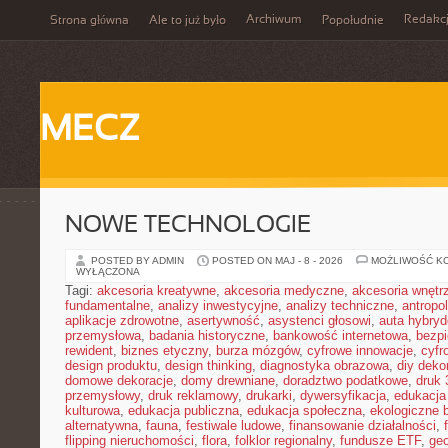
Archiwum
Redakc
Strona główna
Ale to już było
Popołudnie
MECZ
NOWE TECHNOLOGIE
POSTED BY ADMIN
POSTED ON MAJ - 8 - 2026
MOŻLIWOŚĆ K
WYŁĄCZONA
Tagi:
akcesoria kreatywne
,
akcesoria medyczne
,
akcesoria wnętr
fundamentalne
,
analizy inwestycyjne
,
analizy techniczne
,
antropo
aplikacje zdrowotne
,
asertywność
,
asystenci głosowi
,
auta hybry
przemysłowa
,
badania historyczne
,
bankowość internetowa
,
bezpi
rewident
,
biznes etyczny
,
burza mózgów
,
cyfrowe innowacje
,
cyfr
design produktu
,
design thinking
,
diagnostyka obrazowa
,
diy deko
domowe dekoracje
,
domy drewniane
,
doradztwo podatkowe
,
druk
przemysłowy
,
druk reklamowy
,
drukarki
,
dywersyfikacja
,
edukacja
kulturowa
,
edukacja publiczna
,
edukacja społeczna
,
ekologiczne 
alternatywna
,
fauna
,
festiwale ludowe
,
finansowanie działalności
,
flipping nieruchomości
,
flora
,
folklor regionalny
,
fundusze ETF
,
geo