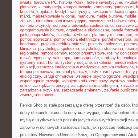
świata
,
hardware PC
,
historia Polski
,
hotele inwestycyjne
,
inkubat
płatnicze
,
klimatyzacja
,
kompostowanie
,
komputery gamingowe
,
kopiarki
,
krajobraz
,
kredyt inwestycyjny
,
kwiaciarnie
,
leasing oper
marki
,
majsterkowanie w domu
,
manicure
,
meble biurowe
,
mobile 
zdrowia
,
nieruchomości inwestycyjne
,
nowoczesne budownictwo
,
ochrona przyrody
,
ochrona środowiska społeczna
,
ochrona zwierz
oprogramowanie biurowe
,
organizacje ekologiczne
,
panele fotowol
pielęgnacja włosów
,
plastyka użytkowa
,
platformy e-commerce
,
p
pomoc społeczna
,
pompy ciepła elektryczne
,
portfel inwestora
,
pr
handmade
,
projekty architektoniczne
,
projekty społeczne
,
przemy
kliniczna
,
psychologia społeczna
,
psychologia stosowana
,
recenz
regionalne
,
remont domów
,
roboty przemysłowe
,
rośliny doniczko
rozwój regionalny
,
salon spa
,
samorządność
,
startupy technologi
systemy smart home
,
systemy socjalne
,
szkolenia menedżerskie
edukacji
,
sztuczna inteligencja w medycynie
,
sztuka tradycyjna
,
t
terapia poznawcza
,
terminal płatniczy
,
testy kosmetyczne
,
testy 
ekologiczny
,
usługi chmurowe
,
wsparcie psychologiczne
,
współpr
wspomaganie rozwoju
,
wynajem krótkoterminowy
,
wystawy nauko
online
,
zarządzanie energią
,
zarządzanie marketingiem
,
zarządzan
zarządzanie ryzykiem
,
zarządzanie zmianami
,
zaufanie publiczne
zwierzęta domowe
Feniks Shop to stale poszerzająca ofertę przestrzeń dla osób, kt
dobry stosunek jakości do ceny oraz wygodę zakupów online. Str
myślą o użytkownikach poszukujących ciekawych inspiracji zaku
zarówno w domowych zastosowaniach, jak i podczas realizacji b
projektów. Nowości to Recenzje Sprzętu i Oprogramowania i
Ataki