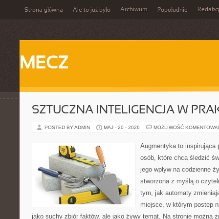
Archiwum
Redakc
Strona główna
Ale to już było
Popołudnie
MECZ
SZTUCZNA INTELIGENCJA W PRA
POSTED BY ADMIN
MAJ - 20 - 2026
MOŻLIWOŚĆ KOMENTOWA
Augmentyka to inspirująca p
osób, które chcą śledzić św
jego wpływ na codzienne ży
stworzona z myślą o czyteln
tym, jak automaty zmieniaj
miejsce, w którym postęp ni
jako suchy zbiór faktów, ale jako żywy temat. Na stronie można z