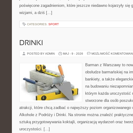
poświęcone zagadnieniom, które jeszcze niedawno kojarzyły się
wizjami, a dziś […]
CATEGORIES:
SPORT
DRINKI
POSTED BY ADMIN
MAJ - 9 - 2026
MOŻLIWOŚĆ KOMENTOWAN
Barman z Warszawy to now
obsłudze barmańskiej na im
bankiety, a także elegancki
na budowaniu niezapomnian
którym każda uroczystość n
stworzone dla osób poszuk
atrakcji, które chcą zadbać o najwyższy poziom organizowanego 
Alkohole z Podróży i Drinki. Na stronie można znaleźć praktycz
sztuką przygotowywania koktajli, organizacją wydarzeń oraz two
uroczystości. […]