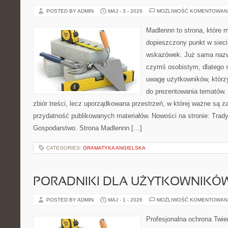
POSTED BY ADMIN
MAJ - 3 - 2026
MOŻLIWOŚĆ KOMENTOWAN
Madlennn to strona, które 
dopieszczony punkt w sieci
wskazówek. Już sama nazwa
czymś osobistym, dlatego 
uwagę użytkowników, którzy
do prezentowania tematów. 
zbiór treści, lecz uporządkowana przestrzeń, w której ważne są za
przydatność publikowanych materiałów. Nowości na stronie: Tradyc
Gospodarstwo. Strona Madlennn […]
CATEGORIES:
GRAMATYKA ANGIELSKA
PORADNIKI DLA UŻYTKOWNIKÓ
POSTED BY ADMIN
MAJ - 1 - 2026
MOŻLIWOŚĆ KOMENTOWAN
Profesjonalna ochrona Twier