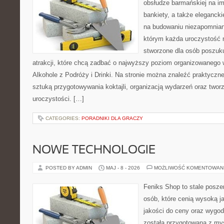
obsłudze barmańskiej na im
bankiety, a także elegancki
na budowaniu niezapomnian
którym każda uroczystość n
stworzone dla osób poszuk
atrakcji, które chcą zadbać o najwyższy poziom organizowanego 
Alkohole z Podróży i Drinki. Na stronie można znaleźć praktycz
sztuką przygotowywania koktajli, organizacją wydarzeń oraz two
uroczystości. […]
CATEGORIES:
PORADNIKI DLA GRACZY
NOWE TECHNOLOGIE
POSTED BY ADMIN
MAJ - 8 - 2026
MOŻLIWOŚĆ KOMENTOWAN
Feniks Shop to stale poszer
osób, które cenią wysoką j
jakości do ceny oraz wygod
została przygotowana z my