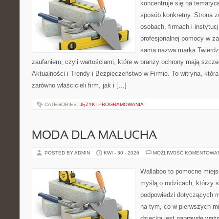
koncentruje się na tematyc
sposób konkretny. Strona z
osobach, firmach i instytuc
profesjonalnej pomocy w za
sama nazwa marka Twierdz
zaufaniem, czyli wartościami, które w branży ochrony mają szcz
Aktualności i Trendy i Bezpieczeństwo w Firmie. To witryna, któ
zarówno właścicieli firm, jak i […]
CATEGORIES:
JĘZYKI PROGRAMOWANIA
MODA DLA MALUCHA
POSTED BY ADMIN
KWI - 30 - 2026
MOŻLIWOŚĆ KOMENTOWA
Wallaboo to pomocne miejs
myślą o rodzicach, którzy 
podpowiedzi dotyczących m
na tym, co w pierwszych mi
dziecka jest naprawdę ważn