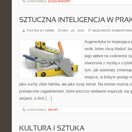
CATEGORIES:
EXCELRAPORT
SZTUCZNA INTELIGENCJA W PRA
POSTED BY ADMIN
MAJ - 20 - 2026
MOŻLIWOŚĆ KOMENTOWA
Augmentyka to inspirująca p
osób, które chcą śledzić św
jego wpływ na codzienne ży
stworzona z myślą o czyteln
tym, jak automaty zmieniaj
miejsce, w którym postęp ni
jako suchy zbiór faktów, ale jako żywy temat. Na stronie można z
poświęcone zagadnieniom, które jeszcze niedawno kojarzyły się
wizjami, a dziś […]
CATEGORIES:
SPORT
KULTURA I SZTUKA