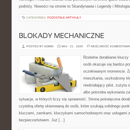
podróży. Nowości na stronie to Skandynawia i Legendy i Mitologia
CATEGORIES:
POZOSTAŁE ARTYKUŁY
BLOKADY MECHANICZNE
POSTED BY ADMIN
MAJ - 21 - 2026
MOŻLIWOŚĆ KOMENTOWA
Rzetelne dorabianie kluczy 
osób okazuje się bardzo pr
oczekiwanym momencie. Zg
mieszkania, uszkodzony k
niedziałający pilot, zużyt
albo potrzeba wykonania z
sytuacje, w których liczy się sprawność. Strona poświęcona dorab
czytelną ofertę skierowaną do osób, które szukają solidnego pun
kluczami, zamkami, kluczykami samochodowymi oraz usługami 
bezpieczeństwem. Już […]