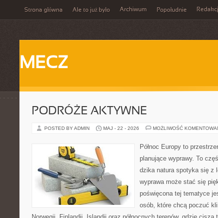
Archiwum
Redakc
Strona główna
Ale to już było
Popołudnie
MECZ
PODRÓŻE AKTYWNE
POSTED BY ADMIN
MAJ - 22 - 2026
MOŻLIWOŚĆ KOMENTOWA
Północ Europy to przestrze
planujące wyprawy. To czę
dzika natura spotyka się z 
wyprawa może stać się pi
poświęcona tej tematyce jes
osób, które chcą poczuć kli
Norwegii, Finlandii, Islandii oraz północnych terenów, gdzie cisza