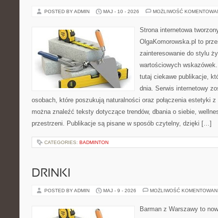
POSTED BY ADMIN
MAJ - 10 - 2026
MOŻLIWOŚĆ KOMENTOWA
Strona internetowa tworzon
OlgaKomorowska.pl to przes
zainteresowanie do stylu życ
wartościowych wskazówek.
tutaj ciekawe publikacje, kt
dnia. Serwis internetowy z
osobach, które poszukują naturalności oraz połączenia estetyki z 
można znaleźć teksty dotyczące trendów, dbania o siebie, wellnes
przestrzeni. Publikacje są pisane w sposób czytelny, dzięki […]
CATEGORIES:
BADMINTON
DRINKI
POSTED BY ADMIN
MAJ - 9 - 2026
MOŻLIWOŚĆ KOMENTOWAN
Barman z Warszawy to now