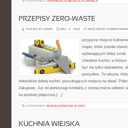
CATEGORIES:
ORGANIZACJA WESELA ZA GRANICĄ
PRZEPISY ZERO-WASTE
POSTED BY ADMIN
MAJ - 3 - 2026
MOŻLIWOŚĆ KOMENTOWAN
przyjazne miejsce kulinarne
mapie, które zostało stwor
wybierających dobry smak. 
charakter kuchni, w którym
być nie tylko doprawione, a
pomysłem. To witryna, któ
miłośników dobrej kuchni, poszukujących miejsca na obiad. Pole
Zakupowy. Już od pierwszego kontaktu z stroną można odnieść wr
na prostotę połączoną […]
CATEGORIES:
BEZPIECZEŃSTWO W SIECI
KUCHNIA WIEJSKA