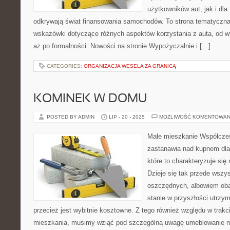
użytkowników aut, jak i dla 
odkrywają świat finansowania samochodów. To strona tematyczn
wskazówki dotyczące różnych aspektów korzystania z auta, od 
aż po formalności. Nowości na stronie Wypożyczalnie i […]
CATEGORIES:
ORGANIZACJA WESELA ZA GRANICĄ
KOMINEK W DOMU
POSTED BY ADMIN
LIP - 20 - 2025
MOŻLIWOŚĆ KOMENTOWAN
Małe mieszkanie Współcześ
zastanawia nad kupnem dla
które to charakteryzuje się
Dzieje się tak przede wszy
oszczędnych, albowiem oba
stanie w przyszłości utrzy
przecież jest wybitnie kosztowne. Z tego również względu w trakc
mieszkania, musimy wziąć pod szczególną uwagę umeblowanie naj