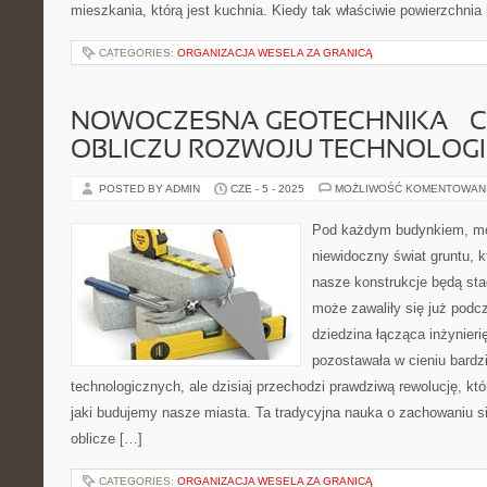
mieszkania, którą jest kuchnia. Kiedy tak właściwie powierzchnia
CATEGORIES:
ORGANIZACJA WESELA ZA GRANICĄ
NOWOCZESNA GEOTECHNIKA – C
OBLICZU ROZWOJU TECHNOLOGI
POSTED BY ADMIN
CZE - 5 - 2025
MOŻLIWOŚĆ KOMENTOWAN
Pod każdym budynkiem, mos
niewidoczny świat gruntu, k
nasze konstrukcje będą stać
może zawaliły się już podc
dziedzina łącząca inżynierię
pozostawała w cieniu bardz
technologicznych, ale dzisiaj przechodzi prawdziwą rewolucję, k
jaki budujemy nasze miasta. Ta tradycyjna nauka o zachowaniu si
oblicze […]
CATEGORIES:
ORGANIZACJA WESELA ZA GRANICĄ