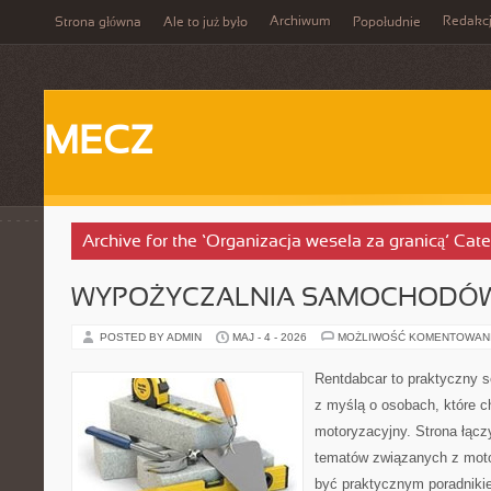
Archiwum
Redakc
Strona główna
Ale to już było
Popołudnie
MECZ
Archive for the ‘Organizacja wesela za granicą’ Cat
WYPOŻYCZALNIA SAMOCHODÓ
POSTED BY ADMIN
MAJ - 4 - 2026
MOŻLIWOŚĆ KOMENTOWAN
Rentdabcar to praktyczny s
z myślą o osobach, które c
motoryzacyjny. Strona łącz
tematów związanych z moto
być praktycznym poradniki