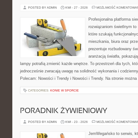
POSTED BY ADMIN
KWI - 27 - 2026
MOŻLIWOŚĆ KOMENTOWA
Profesjonalna platforma si
rozwiązaniom świetlnym to 
które szukają funkcjonalnyc
mieszkania, biura oraz prz
prezentuje rozbudowany św
aranżacją światła, pokazuj
lampy potrafią zmienić każde wnętrze. To przestrzeń dla tych, któ
jednocześnie zwracają uwagę na solidność wykonania i codzienny
Polecam: Nowości i Trendy i Nowości i Trendy. Na stronie można
CATEGORIES:
KONIE W SPORCIE
PORADNIK ŻYWIENIOWY
POSTED BY ADMIN
KWI - 23 - 2026
MOŻLIWOŚĆ KOMENTOWA
JemWegańsko to serwis, któ