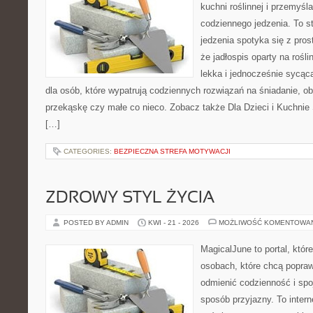
kuchni roślinnej i przemyśl
codziennego jedzenia. To s
jedzenia spotyka się z pros
że jadłospis oparty na roś
lekka i jednocześnie sycą
dla osób, które wypatrują codziennych rozwiązań na śniadanie, ob
przekąskę czy małe co nieco. Zobacz także Dla Dzieci i Kuchnie 
[…]
CATEGORIES:
BEZPIECZNA STREFA MOTYWACJI
ZDROWY STYL ŻYCIA
POSTED BY ADMIN
KWI - 21 - 2026
MOŻLIWOŚĆ KOMENTOWA
MagicalJune to portal, któr
osobach, które chcą popra
odmienić codzienność i spo
sposób przyjazny. To inter