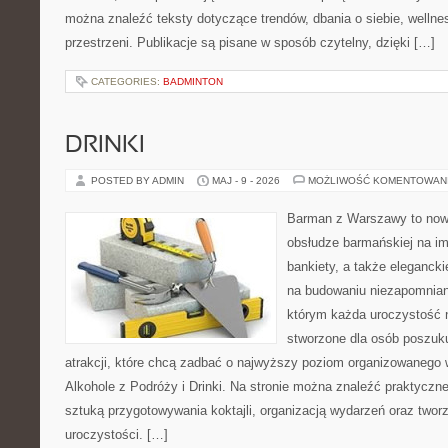
można znaleźć teksty dotyczące trendów, dbania o siebie, wellnes
przestrzeni. Publikacje są pisane w sposób czytelny, dzięki […]
CATEGORIES:
BADMINTON
DRINKI
POSTED BY ADMIN
MAJ - 9 - 2026
MOŻLIWOŚĆ KOMENTOWAN
Barman z Warszawy to now
obsłudze barmańskiej na im
bankiety, a także elegancki
na budowaniu niezapomnian
którym każda uroczystość n
stworzone dla osób poszuk
atrakcji, które chcą zadbać o najwyższy poziom organizowanego 
Alkohole z Podróży i Drinki. Na stronie można znaleźć praktycz
sztuką przygotowywania koktajli, organizacją wydarzeń oraz two
uroczystości. […]