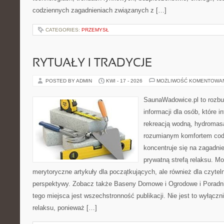
codziennych zagadnieniach związanych z […]
CATEGORIES:
PRZEMYSŁ
RYTUAŁY I TRADYCJE
POSTED BY ADMIN
KWI - 17 - 2026
MOŻLIWOŚĆ KOMENTOWA
SaunaWadowice.pl to roz
informacji dla osób, które in
rekreacją wodną, hydromas
rozumianym komfortem codz
koncentruje się na zagadni
prywatną strefą relaksu. M
merytoryczne artykuły dla początkujących, ale również dla czyte
perspektywy. Zobacz także Baseny Domowe i Ogrodowe i Poradni
tego miejsca jest wszechstronność publikacji. Nie jest to wyłączni
relaksu, ponieważ […]