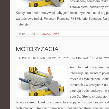
poświęcony tematom takim 
zdrowa dieta, codzienny tre
Każdy, kto szuka motywacji, aby jeść lepiej, żyć lżej i czuć się pe
wartościowe treści. Polecam Przepisy Fit i Historie Sukcesu. Na 
materiały, […]
CATEGORIES:
RODZAJE KAWY
MOTORYZACJA
POSTED BY ADMIN
KWI - 20 - 2026
MOŻLIWOŚĆ KOMENTOWA
Auto Jarmark to dynamiczna
interesują się światem poj
myślą o czytelnikach, któr
tematach związanych z aut
szukają treści podanych w 
sposób. Strona skupia się 
fanów czterech kółek oraz osób obserwujących rozwój branży je
technologiach, trendach rynkowych, bezpieczeństwie, ekologii, t