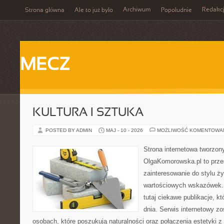
Archiwum
Redakc
Strona główna
Ale to już było
Popołudnie
MECZ
KULTURA I SZTUKA
POSTED BY ADMIN
MAJ - 10 - 2026
MOŻLIWOŚĆ KOMENTOWA
Strona internetowa tworzon
OlgaKomorowska.pl to przes
zainteresowanie do stylu życ
wartościowych wskazówek.
tutaj ciekawe publikacje, kt
dnia. Serwis internetowy z
osobach, które poszukują naturalności oraz połączenia estetyki z 