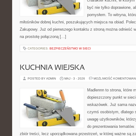
charakter kuchni, w którym
być nie tylko doprawione, a
pomysłem. To witryna, któ
miłośników dobrej kuchni, poszukujących miejsca na obiad. Pole
Zakupowy. Już od pierwszego kontaktu z stroną można odnieść wr
na prostotę połączoną […]
CATEGORIES:
BEZPIECZEŃSTWO W SIECI
KUCHNIA WIEJSKA
POSTED BY ADMIN
MAJ - 3 - 2026
MOŻLIWOŚĆ KOMENTOWAN
Madlennn to strona, które 
dopieszczony punkt w sieci
wskazówek. Już sama nazwa
czymś osobistym, dlatego 
uwagę użytkowników, którzy
do prezentowania tematów. 
zbiór treści, lecz uporządkowana przestrzeń, w której ważne są za