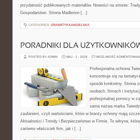
przydatność publikowanych materiałów. Nowości na stronie: Tradyc
Gospodarstwo. Strona Madlennn […]
CATEGORIES:
GRAMATYKA ANGIELSKA
PORADNIKI DLA UŻYTKOWNIKÓ
POSTED BY ADMIN
MAJ - 1 - 2026
MOŻLIWOŚĆ KOMENTOWAN
Profesjonalna ochrona Twier
koncentruje się na tematyc
sposób konkretny. Strona z
osobach, firmach i instytuc
profesjonalnej pomocy w za
sama nazwa marka Twierdz
zaufaniem, czyli wartościami, które w branży ochrony mają szcz
Aktualności i Trendy i Bezpieczeństwo w Firmie. To witryna, któ
zarówno właścicieli firm, jak i […]