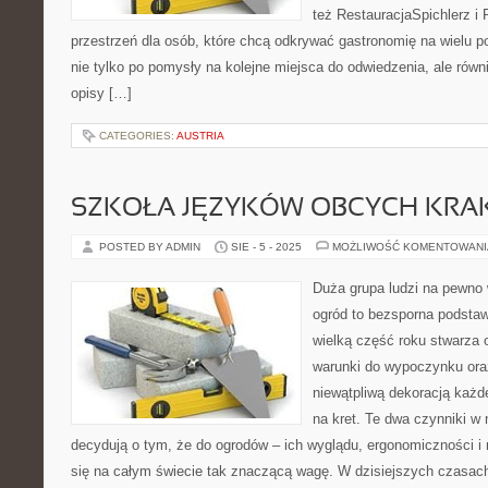
też RestauracjaSpichlerz i 
przestrzeń dla osób, które chcą odkrywać gastronomię na wielu po
nie tylko po pomysły na kolejne miejsca do odwiedzenia, ale równi
opisy […]
CATEGORIES:
AUSTRIA
SZKOŁA JĘZYKÓW OBCYCH KR
POSTED BY ADMIN
SIE - 5 - 2025
MOŻLIWOŚĆ KOMENTOWAN
Duża grupa ludzi na pewno 
ogród to bezsporna podsta
wielką część roku stwarza 
warunki do wypoczynku oraz
niewątpliwą dekoracją każd
na kret. Te dwa czynniki w
decydują o tym, że do ogrodów – ich wyglądu, ergonomiczności i 
się na całym świecie tak znaczącą wagę. W dzisiejszych czasach