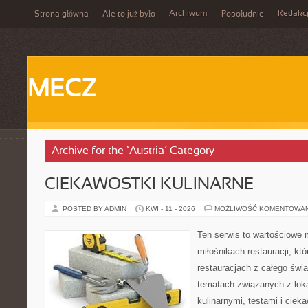
Archiwum
Redakc
Strona główna
Ale to już było
Popołudnie
MECZ
Archive for the ‘Austria’ Category
CIEKAWOSTKI KULINARNE
POSTED BY ADMIN
KWI - 11 - 2026
MOŻLIWOŚĆ KOMENTOWA
Ten serwis to wartościowe 
miłośnikach restauracji, któ
restauracjach z całego świa
tematach związanych z lok
kulinarnymi, testami i cie