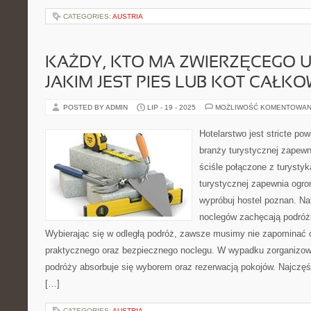
CATEGORIES:
AUSTRIA
KAŻDY, KTO MA ZWIERZĘCEGO U
JAKIM JEST PIES LUB KOT CAŁKO
POSTED BY ADMIN
LIP - 19 - 2025
MOŻLIWOŚĆ KOMENTOWAN
Hotelarstwo jest stricte po
branży turystycznej zapewni
ściśle połączone z turysty
turystycznej zapewnia ogr
wypróbuj hostel poznan. Na
noclegów zachęcają podróż
Wybierając się w odległą podróż, zawsze musimy nie zapominać 
praktycznego oraz bezpiecznego noclegu. W wypadku zorganizowa
podróży absorbuje się wyborem oraz rezerwacją pokojów. Najczęśc
[…]
CATEGORIES:
AUSTRIA