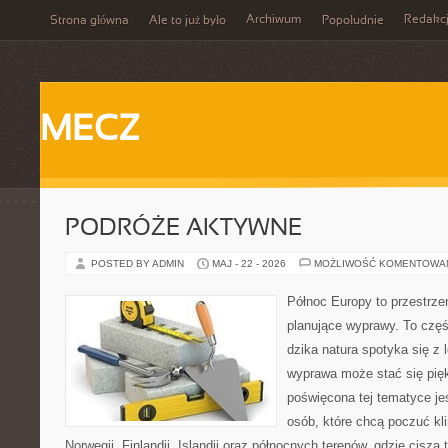
Archiwum
Redakc
Strona główna
Ale to już było
Popołudnie
MECZ
PODRÓŻE AKTYWNE
POSTED BY ADMIN
MAJ - 22 - 2026
MOŻLIWOŚĆ KOMENTOWA
Północ Europy to przestrze
planujące wyprawy. To czę
dzika natura spotyka się z 
wyprawa może stać się pi
poświęcona tej tematyce jes
osób, które chcą poczuć kli
Norwegii, Finlandii, Islandii oraz północnych terenów, gdzie cisza