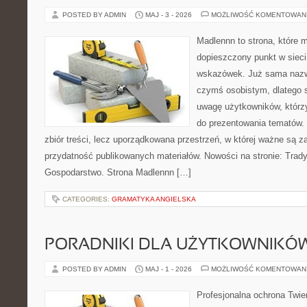
POSTED BY ADMIN
MAJ - 3 - 2026
MOŻLIWOŚĆ KOMENTOWAN
Madlennn to strona, które 
dopieszczony punkt w sieci
wskazówek. Już sama nazwa
czymś osobistym, dlatego 
uwagę użytkowników, którzy
do prezentowania tematów. 
zbiór treści, lecz uporządkowana przestrzeń, w której ważne są za
przydatność publikowanych materiałów. Nowości na stronie: Tradyc
Gospodarstwo. Strona Madlennn […]
CATEGORIES:
GRAMATYKA ANGIELSKA
PORADNIKI DLA UŻYTKOWNIKÓ
POSTED BY ADMIN
MAJ - 1 - 2026
MOŻLIWOŚĆ KOMENTOWAN
Profesjonalna ochrona Twier