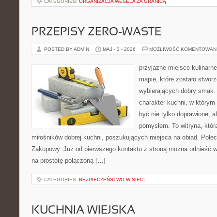
CATEGORIES:
ORGANIZACJA WESELA ZA GRANICĄ
PRZEPISY ZERO-WASTE
POSTED BY ADMIN
MAJ - 3 - 2026
MOŻLIWOŚĆ KOMENTOWAN
przyjazne miejsce kulinarne
mapie, które zostało stwor
wybierających dobry smak. 
charakter kuchni, w którym
być nie tylko doprawione, a
pomysłem. To witryna, któ
miłośników dobrej kuchni, poszukujących miejsca na obiad. Pole
Zakupowy. Już od pierwszego kontaktu z stroną można odnieść wr
na prostotę połączoną […]
CATEGORIES:
BEZPIECZEŃSTWO W SIECI
KUCHNIA WIEJSKA