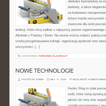
obsłudze barmańskiej na im
bankiety, a także elegancki
na budowaniu niezapomnian
którym każda uroczystość n
stworzone dla osób poszuk
atrakcji, które chcą zadbać o najwyższy poziom organizowanego 
Alkohole z Podróży i Drinki. Na stronie można znaleźć praktycz
sztuką przygotowywania koktajli, organizacją wydarzeń oraz two
uroczystości. […]
CATEGORIES:
PORADNIKI DLA GRACZY
NOWE TECHNOLOGIE
POSTED BY ADMIN
MAJ - 8 - 2026
MOŻLIWOŚĆ KOMENTOWAN
Feniks Shop to stale poszer
osób, które cenią wysoką j
jakości do ceny oraz wygod
została przygotowana z my