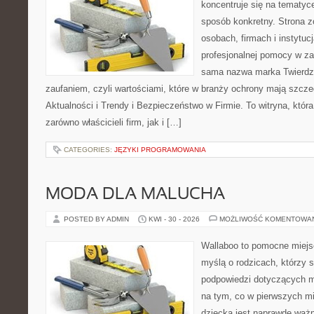
koncentruje się na tematyc
sposób konkretny. Strona z
osobach, firmach i instytuc
profesjonalnej pomocy w za
sama nazwa marka Twierdz
zaufaniem, czyli wartościami, które w branży ochrony mają szcz
Aktualności i Trendy i Bezpieczeństwo w Firmie. To witryna, któ
zarówno właścicieli firm, jak i […]
CATEGORIES:
JĘZYKI PROGRAMOWANIA
MODA DLA MALUCHA
POSTED BY ADMIN
KWI - 30 - 2026
MOŻLIWOŚĆ KOMENTOWA
Wallaboo to pomocne miejs
myślą o rodzicach, którzy 
podpowiedzi dotyczących m
na tym, co w pierwszych mi
dziecka jest naprawdę ważn