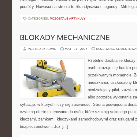
podróży. Nowości na stronie to Skandynawia i Legendy i Mitologia
CATEGORIES:
POZOSTAŁE ARTYKUŁY
BLOKADY MECHANICZNE
POSTED BY ADMIN
MAJ - 21 - 2026
MOŻLIWOŚĆ KOMENTOWA
Rzetelne dorabianie kluczy 
osób okazuje się bardzo pr
oczekiwanym momencie. Zg
mieszkania, uszkodzony k
niedziałający pilot, zużyt
albo potrzeba wykonania z
sytuacje, w których liczy się sprawność. Strona poświęcona dorab
czytelną ofertę skierowaną do osób, które szukają solidnego pun
kluczami, zamkami, kluczykami samochodowymi oraz usługami 
bezpieczeństwem. Już […]