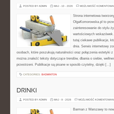
POSTED BY ADMIN
MAJ - 10 - 2026
MOŻLIWOŚĆ KOMENTOWA
Strona internetowa tworzon
OlgaKomorowska.pl to przes
zainteresowanie do stylu życ
wartościowych wskazówek.
tutaj ciekawe publikacje, kt
dnia. Serwis internetowy z
osobach, które poszukują naturalności oraz połączenia estetyki z 
można znaleźć teksty dotyczące trendów, dbania o siebie, wellnes
przestrzeni. Publikacje są pisane w sposób czytelny, dzięki […]
CATEGORIES:
BADMINTON
DRINKI
POSTED BY ADMIN
MAJ - 9 - 2026
MOŻLIWOŚĆ KOMENTOWAN
Barman z Warszawy to now