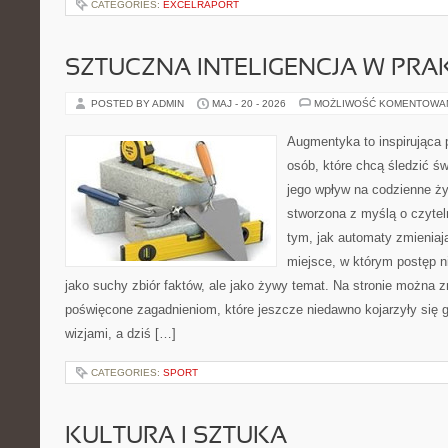
CATEGORIES:
EXCELRAPORT
SZTUCZNA INTELIGENCJA W PRA
POSTED BY ADMIN
MAJ - 20 - 2026
MOŻLIWOŚĆ KOMENTOWA
Augmentyka to inspirująca p
osób, które chcą śledzić św
jego wpływ na codzienne ży
stworzona z myślą o czyteln
tym, jak automaty zmieniaj
miejsce, w którym postęp ni
jako suchy zbiór faktów, ale jako żywy temat. Na stronie można z
poświęcone zagadnieniom, które jeszcze niedawno kojarzyły się
wizjami, a dziś […]
CATEGORIES:
SPORT
KULTURA I SZTUKA