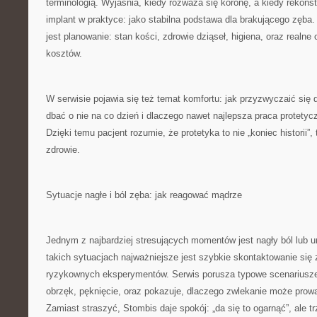
terminologią. Wyjaśnia, kiedy rozważa się koronę, a kiedy rekons
implant w praktyce: jako stabilna podstawa dla brakującego zęba
jest planowanie: stan kości, zdrowie dziąseł, higiena, oraz realne
kosztów.
W serwisie pojawia się też temat komfortu: jak przyzwyczaić się 
dbać o nie na co dzień i dlaczego nawet najlepsza praca protetyc
Dzięki temu pacjent rozumie, że protetyka to nie „koniec historii”,
zdrowie.
Sytuacje nagłe i ból zęba: jak reagować mądrze
Jednym z najbardziej stresujących momentów jest nagły ból lub u
takich sytuacjach najważniejsze jest szybkie skontaktowanie się 
ryzykownych eksperymentów. Serwis porusza typowe scenariusze:
obrzęk, pęknięcie, oraz pokazuje, dlaczego zwlekanie może prow
Zamiast straszyć, Stombis daje spokój: „da się to ogarnąć”, ale tr