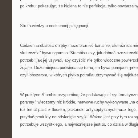
po kroku, pokazując, że higiena to nie perfekcja, tylko powtarzal
Strefa wiedzy o codziennej pielęgnacji
Codzienna dbałość o zęby może brzmieć banalnie, ale różnica mi
skutecznie” bywa ogromna. Stombis uczy, jak dobrać szczoteczk
potrzeb i jak jej używać, aby czyścić nie tylko widoczne powierzc
żujące. Dużo miejsca poświęca się temu, co bywa pomijane: pr
czyli obszarom, w których płytka potrafią utrzymywać się najdłuże
W praktyce Stombis przypomina, że podstawą jest systematyczno
poranny i wieczorny niż krótkie, nerwowe ruchy wykonywane „na 
też temat past: z fluorem, płukanek: antyseptycznych, oraz tego,
przydać produkty na odsłonięte szyjki. Ważne jest przy tym rozs
potrzebuje wszystkiego, a najważniejsze jest to, co działa w długi