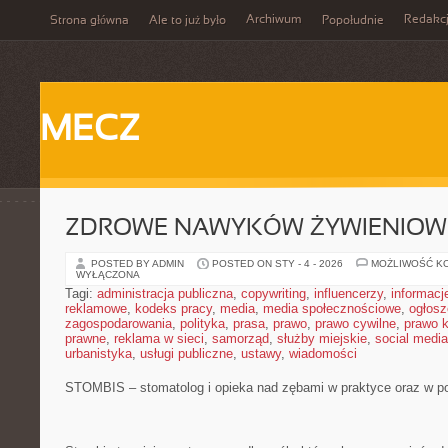
Archiwum
Redakc
Strona główna
Ale to już było
Popołudnie
MECZ
ZDROWE NAWYKÓW ŻYWIENIOW
POSTED BY ADMIN
POSTED ON STY - 4 - 2026
MOŻLIWOŚĆ K
WYŁĄCZONA
Tagi:
administracja publiczna
,
copywriting
,
influencerzy
,
informacj
reklamowe
,
kodeks pracy
,
media
,
media społecznościowe
,
ogłosz
zagospodarowania
,
polityka
,
prasa
,
prawo
,
prawo cywilne
,
prawo 
prawne
,
reklama w sieci
,
samorząd
,
służby miejskie
,
social media
urbanistyka
,
usługi publiczne
,
ustawy
,
wiadomości
STOMBIS – stomatolog i opieka nad zębami w praktyce oraz w p