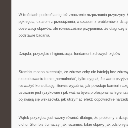
W treściach podkreśla się też znaczenie rozpoznania przyczyny
pęknięcia, czasem z przeciążenia, a czasem z problemów z dzią
obserwacji objawów, ale równocześnie przypomina, że diagnozę s
podstawie badania.
Dziąsła, przyzębie i higienizacja: fundament zdrowych zębów
Stombis mocno akcentuje, że zdrowe zęby nie istnieją bez zdrowy
szczotkowaniu to nie „normalność”, tylko sygnał, że warto przyjrz
rozważyć konsultację. Serwis wyjaśnia, jak powstaje kamień naz
usuwanie jest ryzykowne i jak ważna bywa profesjonalna higieniz
pojawiają się wskazówki, jak utrzymać efekt: odpowiednie narzędz
Wątek przyzębia jest ważny również dlatego, że problemy z dziąsł
cichu. Stombis tłumaczy, jak rozumieć takie objawy jak odsłonięte