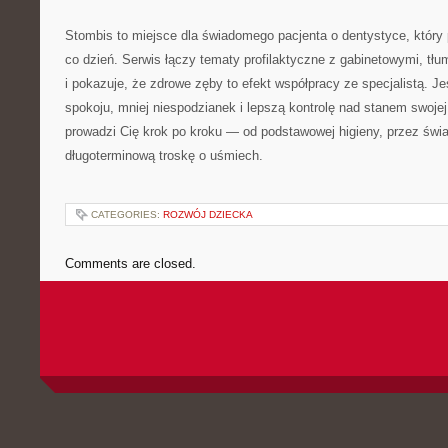
Stombis to miejsce dla świadomego pacjenta o dentystyce, któr
co dzień. Serwis łączy tematy profilaktyczne z gabinetowymi, tłu
i pokazuje, że zdrowe zęby to efekt współpracy ze specjalistą. Je
spokoju, mniej niespodzianek i lepszą kontrolę nad stanem swoje
prowadzi Cię krok po kroku — od podstawowej higieny, przez świ
długoterminową troskę o uśmiech.
CATEGORIES:
ROZWÓJ DZIECKA
Comments are closed.