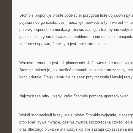
Stombis proponuje proste podejście: przygotuj listę objawów i pyta
pojawia i co go nasila. Jeśli masz lęk, powiedz o tym wprost — 
przerwy i sposób komunikacji. Serwis zachęca też, by nie wstydz
gabinecie liczy się rozwiązanie problemu, a nie ocenianie pacjent
zaufanie i sprawia, że wizyta jest mniej stresująca.
Ważnym tematem jest też planowanie. Jeśli wiesz, że masz więks
Stombis pokazuje, jak myśleć etapami: najpierw stan zapalny, po
końcu detale. Dzięki temu nie czujesz przytłoczenia i łatwiej utr
Najczęstsze mity i błędy, które Stombis pomaga uporządkować
Wokół stomatologii krąży wiele mitów. Stombis wyjaśnia, dlaczego 
problemu” bywa mylące, czemu „twarda szczoteczka czyści lepiej
oraz dlaczego płukanie „na wszystko” nie zastąpi czyszczenia m