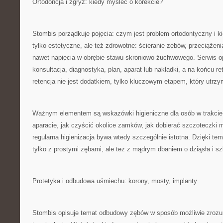
Ortodoncja i zgryz: kiedy myśleć o korekcie?
Stombis porządkuje pojęcia: czym jest problem ortodontyczny i 
tylko estetyczne, ale też zdrowotne: ścieranie zębów, przeciążenia
nawet napięcia w obrębie stawu skroniowo-żuchwowego. Serwis op
konsultacja, diagnostyka, plan, aparat lub nakładki, a na końcu re
retencja nie jest dodatkiem, tylko kluczowym etapem, który utrzy
Ważnym elementem są wskazówki higieniczne dla osób w trakcie 
aparacie, jak czyścić okolice zamków, jak dobierać szczoteczki
regularna higienizacja bywa wtedy szczególnie istotna. Dzięki tem
tylko z prostymi zębami, ale też z mądrym dbaniem o dziąsła i sz
Protetyka i odbudowa uśmiechu: korony, mosty, implanty
Stombis opisuje temat odbudowy zębów w sposób możliwie zrozum