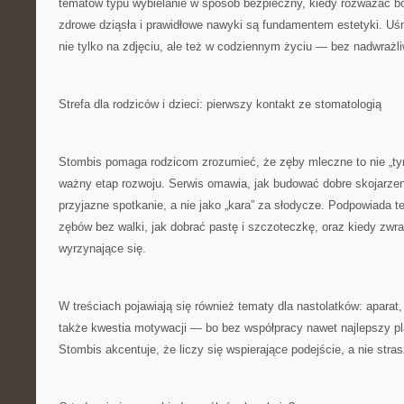
tematów typu wybielanie w sposób bezpieczny, kiedy rozważać bo
zdrowe dziąsła i prawidłowe nawyki są fundamentem estetyki. U
nie tylko na zdjęciu, ale też w codziennym życiu — bez nadwrażliw
Strefa dla rodziców i dzieci: pierwszy kontakt ze stomatologią
Stombis pomaga rodzicom zrozumieć, że zęby mleczne to nie „t
ważny etap rozwoju. Serwis omawia, jak budować dobre skojarzen
przyjazne spotkanie, a nie jako „kara” za słodycze. Podpowiada t
zębów bez walki, jak dobrać pastę i szczoteczkę, oraz kiedy zw
wyrzynające się.
W treściach pojawiają się również tematy dla nastolatków: aparat, 
także kwestia motywacji — bo bez współpracy nawet najlepszy pl
Stombis akcentuje, że liczy się wspierające podejście, a nie stra