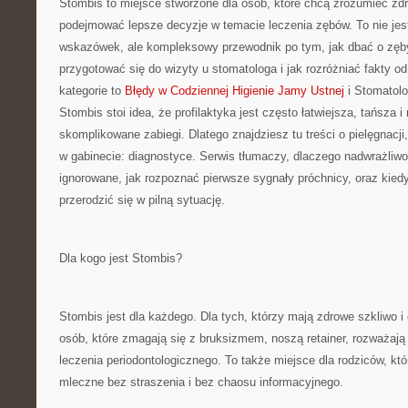
Stombis to miejsce stworzone dla osób, które chcą zrozumieć zdr
podejmować lepsze decyzje w temacie leczenia zębów. To nie jest
wskazówek, ale kompleksowy przewodnik po tym, jak dbać o zęby
przygotować się do wizyty u stomatologa i jak rozróżniać fakty o
kategorie to
Błędy w Codziennej Higienie Jamy Ustnej
i Stomatolo
Stombis stoi idea, że profilaktyka jest często łatwiejsza, tańsza i
skomplikowane zabiegi. Dlatego znajdziesz tu treści o pielęgnacji,
w gabinecie: diagnostyce. Serwis tłumaczy, dlaczego nadwrażliw
ignorowane, jak rozpoznać pierwsze sygnały próchnicy, oraz kie
przerodzić się w pilną sytuację.
Dla kogo jest Stombis?
Stombis jest dla każdego. Dla tych, którzy mają zdrowe szkliwo i 
osób, które zmagają się z bruksizmem, noszą retainer, rozważają 
leczenia periodontologicznego. To także miejsce dla rodziców, k
mleczne bez straszenia i bez chaosu informacyjnego.