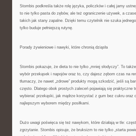
Stombis podkreśla także rolę języka, policzków i całej jamy ustne
to nie tylko pasta do zębów, ale też ograniczenie używek, a cza
takich jak stany zapalne. Dzięki temu czytelnik nie szuka jedne
tylko buduje pełniejszą rutynę.
Porady żywieniowe i nawyki, które chronią dziąsła
Stombis pokazuje, że dieta to nie tylko „mniej słodyczy”. To także
wybór przekąsek i napojów oraz to, czy dajesz zębom czas na rem
tłumaczy, że nawet „zdrowe” produkty mogą szkodzić, jeśli są b
często. Dlatego obok prostych zaleceń pojawiają się praktyczne trik
wybierać przekąski, jak mądrze korzystać z gum bez cukru oraz 
najlepszym wyborem między posiłkami.
Dużo uwagi poświęca się też nawykom, które działają w tle: częst
zgrzytanie. Stombis opisuje, że bruksizm to nie tylko „starta powi