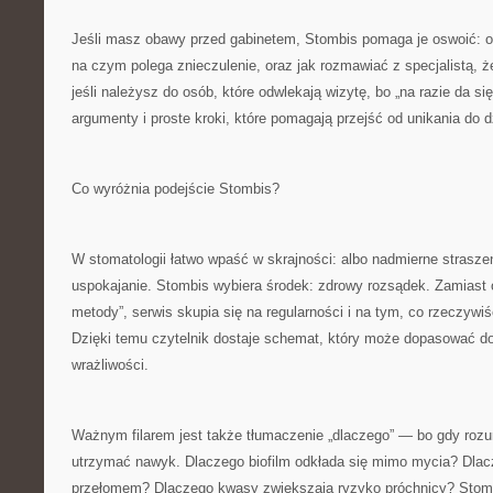
Jeśli masz obawy przed gabinetem, Stombis pomaga je oswoić: op
na czym polega znieczulenie, oraz jak rozmawiać z specjalistą, ż
jeśli należysz do osób, które odwlekają wizytę, bo „na razie da się
argumenty i proste kroki, które pomagają przejść od unikania do d
Co wyróżnia podejście Stombis?
W stomatologii łatwo wpaść w skrajności: albo nadmierne strasze
uspokajanie. Stombis wybiera środek: zdrowy rozsądek. Zamiast
metody”, serwis skupia się na regularności i na tym, co rzeczywiś
Dzięki temu czytelnik dostaje schemat, który może dopasować do
wrażliwości.
Ważnym filarem jest także tłumaczenie „dlaczego” — bo gdy roz
utrzymać nawyk. Dlaczego biofilm odkłada się mimo mycia? Dlacz
przełomem? Dlaczego kwasy zwiększają ryzyko próchnicy? Stomb