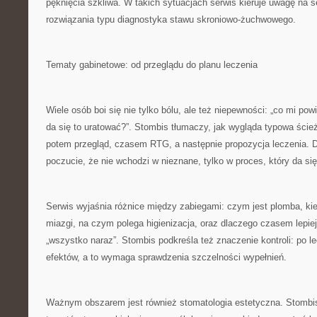
pęknięcia szkliwa. W takich sytuacjach serwis kieruje uwagę na se
rozwiązania typu diagnostyka stawu skroniowo-żuchwowego.
Tematy gabinetowe: od przeglądu do planu leczenia
Wiele osób boi się nie tylko bólu, ale też niepewności: „co mi powi
da się to uratować?”. Stombis tłumaczy, jak wygląda typowa ście
potem przegląd, czasem RTG, a następnie propozycja leczenia. 
poczucie, że nie wchodzi w nieznane, tylko w proces, który da si
Serwis wyjaśnia różnice między zabiegami: czym jest plomba, kie
miazgi, na czym polega higienizacja, oraz dlaczego czasem lepiej
„wszystko naraz”. Stombis podkreśla też znaczenie kontroli: po le
efektów, a to wymaga sprawdzenia szczelności wypełnień.
Ważnym obszarem jest również stomatologia estetyczna. Stombis