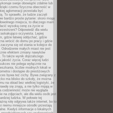
ykonuje swoje obowiązki zdalnie lub
dzięki czemu fizyczna obecność w
kiej aglomeracji przestała być
ą. To sprawiło, że ludzie zaczęli
ie bardzo proste pytanie: skoro mogę
dowolnego miejsca, to dlaczego mam
łacić wysoką cenę za życie w
przestrzeni? Odpowiedź dla wielu
zaskakująco oczywista. Lepiej
, gdzie łatwiej oddychać, gdzie
na wrócić do domu po pracy i gdzie
zaczyna się od stania w kolejce do
 Odrodzenie małych miast nie jest
cznie efektem zmiany nawyków
 To także wynik dojrzalszego
a jakość życia. Coraz więcej ludzi
sukces nie polega wyłącznie na
eszkania, liczbie modnych lokali w
lometra i dostępie do prestiżowych
kces bywa też cichy. Bywa związany z
cko ma blisko do szkoły, że można
mu na obiad bez wielkiej logistyki, że
rawdę się znają, a nie tylko mijają w
ka codzienność może nie wygląda
ie na zdjęciach, ale dla wielu osób jest
ardziej ludzka. W połowie tej
żną rolę odgrywa także internet, bo to
ki niemu mniejsze ośrodki przestają
alne. Kiedyś informacje o lokalnych
, przedsiębiorcach czy wydarzeniach