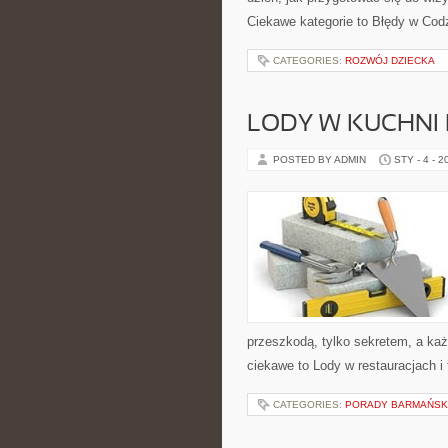
Ciekawe kategorie to Błędy w Cod
CATEGORIES:
ROZWÓJ DZIECKA
LODY W KUCHNI
POSTED BY ADMIN
STY - 4 - 2
przeszkodą, tylko sekretem, a ka
ciekawe to Lody w restauracjach i f
CATEGORIES:
PORADY BARMAŃSK