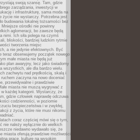
rzystają swoją szansę. Tam, gdzie
brego zarządzania, inwestycji w
dukację i infrastrukturę, sama moda na
e życie nie wystarczy. Potrzebna jest
do budowania lokalnej tożsamości bez
 Mniejsze ośrodki nie powinny
lkich aglomeracji, bo zawsze będą
a nimi. Ich siła polega na czymś
li, bliskości, bardziej ludzkim rytmie
iwości tworzenia miejsc
ch, a nie jedynie efektownych. Być
e teraz obserwujemy początek nowego
rym małe miasta nie będą już
ako plan awaryjny, lecz jako świadomy
la wszystkich, ale dla bardzo wielu.
ach zachwytu nad prędkością, skalą i
 ruchem zaczyna na nowo doceniać
lne, przewidywalne i prawdziwie
Małe miasta nie muszą wygrywać z
 w każdej kategorii. Wystarczy, że
am, gdzie człowiek naprawdę odczuwa
akości codzienności, w poziomie
czuciu bezpieczeństwa i w zwykłej,
fakcji z życia, które nie musi nikomu
wadniać.
latach coraz częściej mówi się o tym,
ć nie należy wyłącznie do wielkich
Jeszcze niedawno wydawało się, że
e miasta oferują prawdziwe możliwości
itną pracę, kulturę na wysokim