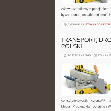
zdroworozsądkowym podejściem. T
bywa trudne: początki znajomości, 
CATEGORIES:
PYTANIA OD CZYTE
TRANSPORT, DROG
POLSKI
POSTED BY ADMIN
STY - 1 - 2
cenisz ciekawostki, KoronaMK ma 
Media i Propaganda i Dynastie i Wł