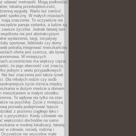
uż udawać metropolii. Mogą podkreślać
kter, lokalną przedsiębiorczość,
odzienną wygodę. Warto też zwrócić
pekt społeczny. W małych miastach
ż mają znaczenie. To oczywiście nie
wszędzie panuje sielanka, a ludzie są
 zawsze życzliwi. Jednak łatwiej tam
 wspólnota nie jest abstrakcyjnym
lne wydarzenia, targi, inicjatywy
kluby sportowe, biblioteki czy domy
awdę potrafią integrować mieszkańców.
stach oferta jest szersza, ale bywa
j anonimowa. W mniejszych
iach uczestnictwo ma większy ciężar,
widzi, że jego obecność coś znaczy,
tylko jednym z wielu przypadkowych
 Nie bez znaczenia jest także rynek
ci. Dla młodych rodzin czy osób
spokojniejsze życie różnica między
eszkania w dużym mieście a domem
m mieszkaniem w małym ośrodku
romna. To wpływa nie tylko na stan
także na psychikę. Życie z mniejszą
nsową pozwala podejmować lepsze
 działać z poziomu ciągłego lęku i
eć o przyszłości. Kiedy człowiek nie
ć większości dochodów na samo
szkania w modnej lokalizacji, łatwiej
ć w zdrowie, rozwój, rodzinę i
 Oczywiście nie wszystkie małe