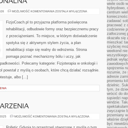
JONALNA
wiele osób w
hybrydowo, 
TERAPIA
026
MOŻLIWOŚĆ KOMENTOWANIA
ZOSTAŁA WYŁĄCZONA
centrum wiel
FUNKCJONALNA
konieczności
zadawać sob
FizjoCoach.pl to przyjazna platforma poświęcona
pracować z 
rehabilitacji, odbudowie formy oraz bezpiecznemu pracy
codziennie p
zatłoczonej 
z przeciążeniami. To miejsce, w którym doświadczenie
okazała się 
mieszkać tam
spotyka się z aktywnym stylem życia, a plan
szybciej moż
rehabilitacji staje się realny do wdrożenia. Strona
weekend nie 
wszystkiego.
pomaga poznać mechanizmy bólu i uczy, jak
jednak wyłą
dkowości. Polecamy kategorie: Fizjoterapia w onkologii i
zawodowych.
spojrzenia n
l powstał z myślą o osobach, które chcą działać rozsądnie.
rozumie, że 
adresie zami
rotestuje, albo […]
promieniu ki
dzielnic. Su
ENIA
tym, że dzie
wrócić do do
sąsiedzi nap
windzie. Ta
DARZENIA
spektakularn
zwyczajnie b
przemiany wa
PROMOCJE
 2025
MOŻLIWOŚĆ KOMENTOWANIA
ZOSTAŁA WYŁĄCZONA
właśnie dzię
I
WYDARZENIA
być niewidzi
Rolletic Gdynia to przestrzeń stworzone z myślą o tym,
inicjatywach