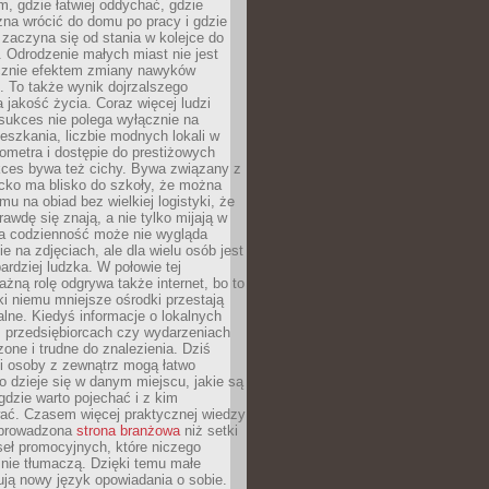
, gdzie łatwiej oddychać, gdzie
na wrócić do domu po pracy i gdzie
zaczyna się od stania w kolejce do
 Odrodzenie małych miast nie jest
cznie efektem zmiany nawyków
 To także wynik dojrzalszego
a jakość życia. Coraz więcej ludzi
sukces nie polega wyłącznie na
eszkania, liczbie modnych lokali w
lometra i dostępie do prestiżowych
kces bywa też cichy. Bywa związany z
cko ma blisko do szkoły, że można
mu na obiad bez wielkiej logistyki, że
rawdę się znają, a nie tylko mijają w
ka codzienność może nie wygląda
ie na zdjęciach, ale dla wielu osób jest
ardziej ludzka. W połowie tej
żną rolę odgrywa także internet, bo to
ki niemu mniejsze ośrodki przestają
alne. Kiedyś informacje o lokalnych
, przedsiębiorcach czy wydarzeniach
zone i trudne do znalezienia. Dziś
i osoby z zewnątrz mogą łatwo
o dzieje się w danym miejscu, jakie są
gdzie warto pojechać i z kim
ać. Czasem więcej praktycznej wiedzy
 prowadzona
strona branżowa
niż setki
eł promocyjnych, które niczego
nie tłumaczą. Dzięki temu małe
ją nowy język opowiadania o sobie.