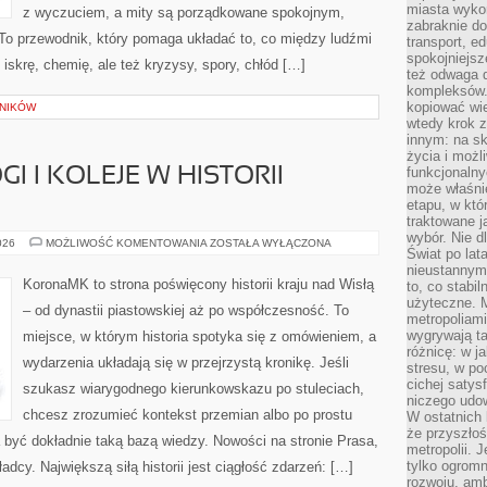
miasta wyko
z wyczuciem, a mity są porządkowane spokojnym,
zabraknie do
o przewodnik, który pomaga układać to, co między ludźmi
transport, e
spokojniejsz
iskrę, chemię, ale też kryzysy, spory, chłód […]
też odwaga 
kompleksów.
kopiować wie
LNIKÓW
wtedy krok z
innym: na ska
życia i możl
funkcjonalny
I I KOLEJE W HISTORII
może właśni
etapu, w któ
traktowane j
wybór. Nie d
TRANSPORT,
026
MOŻLIWOŚĆ KOMENTOWANIA
ZOSTAŁA WYŁĄCZONA
Świat po lat
DROGI
I
nieustannym
KOLEJE
KoronaMK to strona poświęcony historii kraju nad Wisłą
to, co stabi
W
użyteczne. 
HISTORII
– od dynastii piastowskiej aż po współczesność. To
POLSKI
metropoliami
wygrywają t
miejsce, w którym historia spotyka się z omówieniem, a
różnicę: w j
wydarzenia układają się w przejrzystą kronikę. Jeśli
stresu, w po
cichej satys
szukasz wiarygodnego kierunkowskazu po stuleciach,
niczego udo
chcesz zrozumieć kontekst przemian albo po prostu
W ostatnich 
że przyszłoś
być dokładnie taką bazą wiedzy. Nowości na stronie Prasa,
metropolii. 
tylko ogromn
adcy. Największą siłą historii jest ciągłość zdarzeń: […]
rozwoju, amb