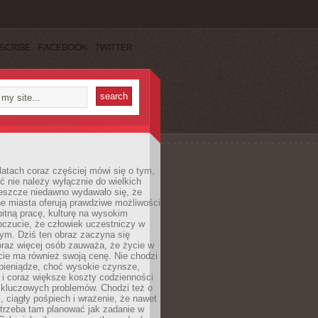
SCRIBE
FACEBOOK
TWITTER
latach coraz częściej mówi się o tym,
ć nie należy wyłącznie do wielkich
Jeszcze niedawno wydawało się, że
e miasta oferują prawdziwe możliwości
itną pracę, kulturę na wysokim
oczucie, że człowiek uczestniczy w
m. Dziś ten obraz zaczyna się
oraz więcej osób zauważa, że życie w
ie ma również swoją cenę. Nie chodzi
pieniądze, choć wysokie czynsze,
i i coraz większe koszty codzienności
 kluczowych problemów. Chodzi też o
, ciągły pośpiech i wrażenie, że nawet
trzeba tam planować jak zadanie w