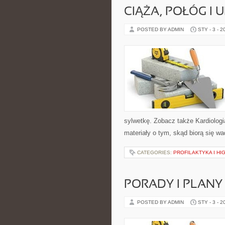
CIĄŻA, POŁÓG I
POSTED BY ADMIN
STY - 3 - 2
sylwetkę. Zobacz także Kardiologi
materiały o tym, skąd biorą się w
CATEGORIES:
PROFILAKTYKA I HI
PORADY I PLANY
POSTED BY ADMIN
STY - 3 - 2