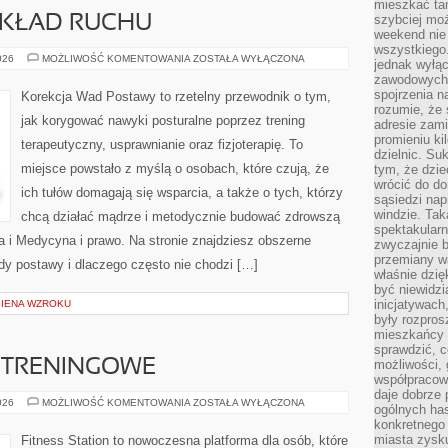
mieszkać tam
szybciej moż
 UKŁAD RUCHU
weekend nie 
wszystkiego.
CIĄŻA,
026
MOŻLIWOŚĆ KOMENTOWANIA
ZOSTAŁA WYŁĄCZONA
jednak wyłą
POŁÓG
zawodowych.
I
UKŁAD
spojrzenia n
Korekcja Wad Postawy to rzetelny przewodnik o tym,
RUCHU
rozumie, że 
jak korygować nawyki posturalne poprzez trening
adresie zami
promieniu ki
terapeutyczny, usprawnianie oraz fizjoterapię. To
dzielnic. Su
miejsce powstało z myślą o osobach, które czują, że
tym, że dzie
wrócić do do
ich tułów domagają się wsparcia, a także o tych, którzy
sąsiedzi nap
windzie. Ta
chcą działać mądrze i metodycznie budować zdrowszą
spektakularn
a i Medycyna i prawo. Na stronie znajdziesz obszerne
zwyczajnie b
przemiany wa
ady postawy i dlaczego często nie chodzi […]
właśnie dzię
być niewidzi
inicjatywach
GIENA WZROKU
były rozpros
mieszkańcy 
sprawdzić, c
 TRENINGOWE
możliwości, 
współpracow
daje dobrze
PORADY
026
MOŻLIWOŚĆ KOMENTOWANIA
ZOSTAŁA WYŁĄCZONA
ogólnych has
I
konkretnego 
PLANY
TRENINGOWE
miasta zysku
Fitness Station to nowoczesna platforma dla osób, które