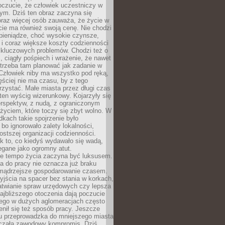
oczucie, że człowiek uczestniczy w
m. Dziś ten obraz zaczyna się
oraz więcej osób zauważa, że życie w
ie ma również swoją cenę. Nie chodzi
pieniądze, choć wysokie czynsze,
i i coraz większe koszty codzienności
 kluczowych problemów. Chodzi też o
, ciągły pośpiech i wrażenie, że nawet
trzeba tam planować jak zadanie w
 Człowiek niby ma wszystko pod ręką,
ęściej nie ma czasu, by z tego
zystać. Małe miasta przez długi czas
ten wyścig wizerunkowy. Kojarzyły się
erspektyw, z nudą, z ograniczonym
życiem, które toczy się zbyt wolno. W
dkach takie spojrzenie było
bo ignorowało zalety lokalności,
rostszej organizacji codzienności.
ak to, co kiedyś wydawało się wadą,
egane jako ogromny atut.
ze tempo życia zaczyna być luksusem.
a do pracy nie oznacza już braku
e mądrzejsze gospodarowanie czasem.
jścia na spacer bez stania w korkach,
atwianie spraw urzędowych czy lepsza
jbliższego otoczenia dają poczucie
órego w dużych aglomeracjach często
enił się też sposób pracy. Jeszcze
mu przeprowadzka do mniejszego miasta
czała zawodowy kompromis. Dziś