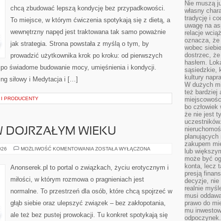
Nie muszą j
chcą zbudować lepszą kondycję bez przypadkowości.
własny chara
tradycję i c
To miejsce, w którym ćwiczenia spotykają się z dietą, a
uwagę na as
wewnętrzny napęd jest traktowana tak samo poważnie
relacje wcią
oznacza, że 
jak strategia. Strona powstała z myślą o tym, by
wobec siebie
dostrzec, że
prowadzić użytkownika krok po kroku: od pierwszych
hasłem. Loka
ż po świadome budowanie mocy, umięśnienia i kondycji.
sąsiedzkie, 
kultury napr
ing siłowy i Medytacja i […]
W dużych mia
też bardzie
 I PRODUCENTY
miejscowośc
bo człowiek 
że nie jest 
uczestników.
nieruchomoś
 DOJRZAŁYM WIEKU
planujących 
zakupem mi
SEKSUALNOŚĆ
026
MOŻLIWOŚĆ KOMENTOWANIA
ZOSTAŁA WYŁĄCZONA
lub większy
W
może być og
DOJRZAŁYM
WIEKU
konta, lecz 
Anonserek.pl to portal o związkach, życiu erotycznym i
presją fina
miłości, w którym rozmowa o pragnieniach jest
decyzje, nie
realnie myśl
normalne. To przestrzeń dla osób, które chcą spojrzeć w
musi oddawa
głąb siebie oraz ulepszyć związek – bez zakłopotania,
prawo do mie
mu inwestowa
ale też bez pustej prowokacji. Tu konkret spotykają się
odpoczynek.