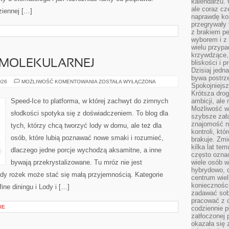
kalendarzu.
ale coraz cz
ziennej […]
naprawdę kor
przegrywały 
z brakiem p
wyborem i z 
wielu przypa
krzywdzące, 
 MOLEKULARNEJ
bliskości i p
Dzisiaj jedn
bywa postrz
LODY
026
MOŻLIWOŚĆ KOMENTOWANIA
ZOSTAŁA WYŁĄCZONA
Spokojniejs
W
KUCHNI
Krótsza drog
MOLEKULARNEJ
Speed-Ice to platforma, w której zachwyt do zimnych
ambicji, al
Możliwość wy
słodkości spotyka się z doświadczeniem. To blog dla
szybsze zał
znajomość na
tych, którzy chcą tworzyć lody w domu, ale też dla
kontroli, kt
osób, które lubią poznawać nowe smaki i rozumieć,
brakuje. Zmi
kilka lat te
dlaczego jedne porcje wychodzą aksamitne, a inne
często ozna
bywają przekrystalizowane. Tu mróz nie jest
wiele osób w
hybrydowo, 
żdy rożek może stać się małą przyjemnością. Kategorie
centrum wiel
konieczności
ine diningu i Lody i […]
zadawać sob
pracować z 
IE
codziennie p
zatłoczonej 
okazała się 