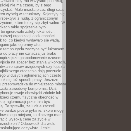
 Człowiek niby ma wszystko pod ręką,
ęściej nie ma czasu, by z tego
zystać. Małe miasta przez długi czas
ten wyścig wizerunkowy. Kojarzyły się
erspektyw, z nudą, z ograniczonym
życiem, które toczy się zbyt wolno. W
dkach takie spojrzenie było
bo ignorowało zalety lokalności,
rostszej organizacji codzienności.
ak to, co kiedyś wydawało się wadą,
egane jako ogromny atut.
ze tempo życia zaczyna być luksusem.
a do pracy nie oznacza już braku
e mądrzejsze gospodarowanie czasem.
jścia na spacer bez stania w korkach,
atwianie spraw urzędowych czy lepsza
jbliższego otoczenia dają poczucie
órego w dużych aglomeracjach często
enił się też sposób pracy. Jeszcze
mu przeprowadzka do mniejszego miasta
czała zawodowy kompromis. Dziś
ykonuje swoje obowiązki zdalnie lub
dzięki czemu fizyczna obecność w
kiej aglomeracji przestała być
ą. To sprawiło, że ludzie zaczęli
ie bardzo proste pytanie: skoro mogę
dowolnego miejsca, to dlaczego mam
łacić wysoką cenę za życie w
przestrzeni? Odpowiedź dla wielu
zaskakująco oczywista. Lepiej