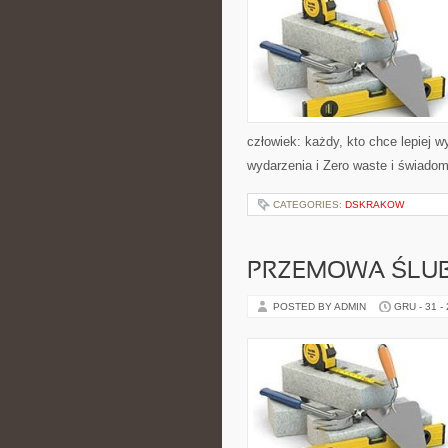
człowiek: każdy, kto chce lepiej w
wydarzenia i Zero waste i świad
CATEGORIES:
DSKRAKOW
PRZEMOWA ŚLU
POSTED BY ADMIN
GRU - 31 -