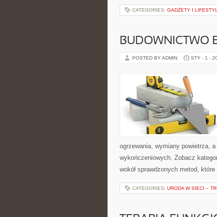
CATEGORIES:
GADŻETY I LIFESTY
BUDOWNICTWO 
POSTED BY ADMIN
STY - 1 - 2
ogrzewania, wymiany powietrza, a 
wykończeniowych. Zobacz kategorie
wokół sprawdzonych metod, które
CATEGORIES:
URODA W SIECI – T