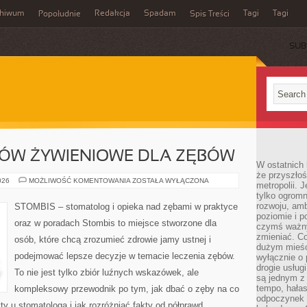
chiwum
Redakcja
Spadam
Tagi
Tagi
Popołudnie
Spis Treści
SUB
ÓW ŻYWIENIOWE DLA ZĘBÓW
W ostatnich 
że przyszłoś
ZDROWE
026
MOŻLIWOŚĆ KOMENTOWANIA
ZOSTAŁA WYŁĄCZONA
metropolii. 
NAWYKÓW
tylko ogromn
ŻYWIENIOWE
DLA
rozwoju, amb
STOMBIS – stomatolog i opieka nad zębami w praktyce
ZĘBÓW
poziomie i p
oraz w poradach Stombis to miejsce stworzone dla
czymś ważny
zmieniać. C
osób, które chcą zrozumieć zdrowie jamy ustnej i
dużym mieśc
podejmować lepsze decyzje w temacie leczenia zębów.
wyłącznie o 
drogie usług
To nie jest tylko zbiór luźnych wskazówek, ale
są jednym z
tempo, hałas
kompleksowy przewodnik po tym, jak dbać o zęby na co
odpoczynek 
ty u stomatologa i jak rozróżniać fakty od półprawd.