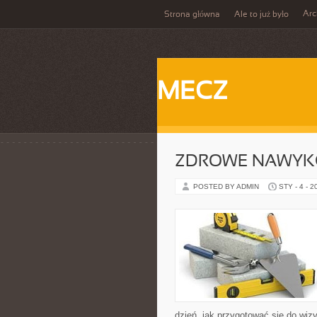
Ar
Strona główna
Ale to już było
MECZ
ZDROWE NAWYK
POSTED BY ADMIN
STY - 4 - 2
dzień, jak przygotować się do wizy