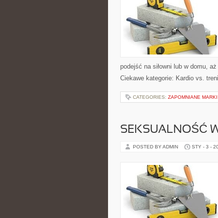
podejść na siłowni lub w domu, a
Ciekawe kategorie: Kardio vs. tren
CATEGORIES:
ZAPOMNIANE MARKI
SEKSUALNOŚĆ W
POSTED BY ADMIN
STY - 3 - 2