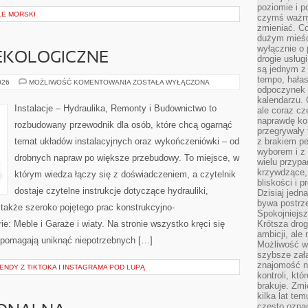
poziomie i p
LE MORSKI
czymś ważny
zmieniać. C
dużym mieśc
wyłącznie o 
EKOLOGICZNE
drogie usług
są jednym z
tempo, hałas
BUDOWNICTWO
026
MOŻLIWOŚĆ KOMENTOWANIA
ZOSTAŁA WYŁĄCZONA
odpoczynek 
EKOLOGICZNE
kalendarzu.
Instalacje – Hydraulika, Remonty i Budownictwo to
ale coraz cz
naprawdę kor
rozbudowany przewodnik dla osób, które chcą ogarnąć
przegrywały 
temat układów instalacyjnych oraz wykończeniówki – od
z brakiem p
wyborem i z 
drobnych napraw po większe przebudowy. To miejsce, w
wielu przypa
krzywdzące, 
którym wiedza łączy się z doświadczeniem, a czytelnik
bliskości i p
dostaje czytelne instrukcje dotyczące hydrauliki,
Dzisiaj jedn
bywa postrz
także szeroko pojętego prac konstrukcyjno-
Spokojniejs
: Meble i Garaże i wiaty. Na stronie wszystko kręci się
Krótsza drog
ambicji, al
 pomagają uniknąć niepotrzebnych […]
Możliwość wy
szybsze zał
znajomość na
RENDY Z TIKTOKA I INSTAGRAMA POD LUPĄ
kontroli, kt
brakuje. Zmi
kilka lat te
często ozna