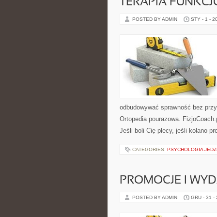
TERAPIA FUNKC
POSTED BY ADMIN
STY - 1 - 2
odbudowywać sprawność bez przypa
Ortopedia pourazowa. FizjoCoach.p
Jeśli boli Cię plecy, jeśli kolano p
CATEGORIES:
PSYCHOLOGIA JEDZ
PROMOCJE I WY
POSTED BY ADMIN
GRU - 31 -