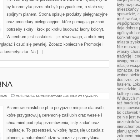
były rozpros
by kosmetyka przestała być przypadkiem, a stała się
mieszkańcy 
sprawdzić, c
spójnym planem. Strona opisuje produkty pielęgnacyjne
możliwości, 
oraz procedury pielęgnacyjne, które pomagają poznać
współpracow
daje dobrze
potrzeby skóry i krok po kroku budować ładny koloryt.
ogólnych has
W centrum jest naskórek – jej równowaga, a obok niej
konkretnego 
miasta zysku
yglądać i czuć się pewniej. Zobacz koniecznie Promocje i
Nie muszą j
własny chara
oma kosmetyczka. Na […]
tradycję i c
uwagę na as
relacje wcią
oznacza, że 
wobec siebie
dostrzec, że
BNA
hasłem. Loka
sąsiedzkie, 
kultury napr
PRZEMOWA
 2025
MOŻLIWOŚĆ KOMENTOWANIA
ZOSTAŁA WYŁĄCZONA
W dużych mia
ŚLUBNA
też bardzie
Przemowieniaslubne.pl to przyjazne miejsce dla osób,
miejscowośc
bo człowiek 
które przygotowują ceremonię zaślubin oraz wesele i
że nie jest 
uczestników.
chcą mieć pod ręką przemówienia, listy zadań oraz
nieruchomoś
inspiracje. To przestrzeń, w której łączą się uczucia z
planujących 
zakupem mi
planem, a naturalność idzie w parze z przemyślaną