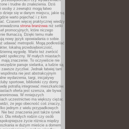
zone i trudne do znalezienia. Dziś
i osoby z zewnątrz mogą łatwo
o dzieje się w danym miejscu, jakie są
gdzie warto pojechać i z kim
ać. Czasem więcej praktycznej wiedzy
 prowadzona
strona branżowa
niż setki
eł promocyjnych, które niczego
nie tłumaczą. Dzięki temu małe
ją nowy język opowiadania o sobie.
uż udawać metropolii. Mogą podkreślać
kter, lokalną przedsiębiorczość,
odzienną wygodę. Warto też zwrócić
pekt społeczny. W małych miastach
ż mają znaczenie. To oczywiście nie
wszędzie panuje sielanka, a ludzie są
 zawsze życzliwi. Jednak łatwiej tam
 wspólnota nie jest abstrakcyjnym
lne wydarzenia, targi, inicjatywy
kluby sportowe, biblioteki czy domy
awdę potrafią integrować mieszkańców.
stach oferta jest szersza, ale bywa
j anonimowa. W mniejszych
iach uczestnictwo ma większy ciężar,
widzi, że jego obecność coś znaczy,
tylko jednym z wielu przypadkowych
 Nie bez znaczenia jest także rynek
ci. Dla młodych rodzin czy osób
spokojniejsze życie różnica między
eszkania w dużym mieście a domem