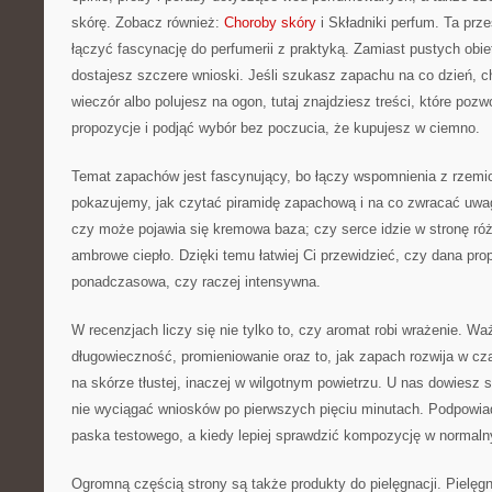
skórę. Zobacz również:
Choroby skóry
i Składniki perfum. Ta prze
łączyć fascynację do perfumerii z praktyką. Zamiast pustych obi
dostajesz szczere wnioski. Jeśli szukasz zapachu na co dzień,
wieczór albo polujesz na ogon, tutaj znajdziesz treści, które pozw
propozycje i podjąć wybór bez poczucia, że kupujesz w ciemno.
Temat zapachów jest fascynujący, bo łączy wspomnienia z rzemio
pokazujemy, jak czytać piramidę zapachową i na co zwracać uwag
czy może pojawia się kremowa baza; czy serce idzie w stronę róży
ambrowe ciepło. Dzięki temu łatwiej Ci przewidzieć, czy dana pro
ponadczasowa, czy raczej intensywna.
W recenzjach liczy się nie tylko to, czy aromat robi wrażenie. Wa
długowieczność, promieniowanie oraz to, jak zapach rozwija w cz
na skórze tłustej, inaczej w wilgotnym powietrzu. U nas dowiesz s
nie wyciągać wniosków po pierwszych pięciu minutach. Podpowia
paska testowego, a kiedy lepiej sprawdzić kompozycję w normal
Ogromną częścią strony są także produkty do pielęgnacji. Pielęg