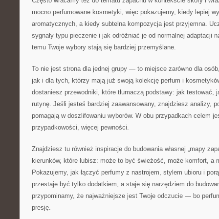
Często wracamy też do tematu zapachu w kontekście skóry i wrażl
mocno perfumowane kosmetyki, więc pokazujemy, kiedy lepiej wy
aromatycznych, a kiedy subtelna kompozycja jest przyjemna. U
sygnały typu pieczenie i jak odróżniać je od normalnej adaptacji 
temu Twoje wybory stają się bardziej przemyślane.
To nie jest strona dla jednej grupy — to miejsce zarówno dla osób
jak i dla tych, którzy mają już swoją kolekcję perfum i kosmetykó
dostaniesz przewodniki, które tłumaczą podstawy: jak testować, j
rutynę. Jeśli jesteś bardziej zaawansowany, znajdziesz analizy, p
pomagają w doszlifowaniu wyborów. W obu przypadkach celem jes
przypadkowości, więcej pewności.
Znajdziesz tu również inspiracje do budowania własnej „mapy zap
kierunków, które lubisz: może to być świeżość, może komfort, a
Pokazujemy, jak łączyć perfumy z nastrojem, stylem ubioru i por
przestaje być tylko dodatkiem, a staje się narzędziem do budowa
przypominamy, że najważniejsze jest Twoje odczucie — bo perfu
presję.