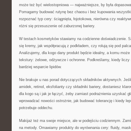
może też być wielostopniowa — najważniejsze, by była dopasowa
Pomagamy budować rutynę bez chaosu i bez kupowania wszystki
rozpoznać typ cery: ściągnięta, łojotokowa, nierówna czy reakt
różni się przesuszenie od zaburzonej bariery.
W testach kosmetyków stawiamy na codzienne doświadczenie. S
się kremy, jak współpracują z podkładem, czy rolują się pod palca
Analizujemy, dla kogo dany produkt będzie idealny, a komu może
tekstury: żelowe, odżywcze i ochronne. Podkreślamy, kiedy liczy
bardziej wsparcie lipidów.
Nie brakuje u nas porad dotyczących składników aktywnych. Jeśl
amidek, retinol, eksfolianty czy składniki bariery, dostaniesz klar
dla kogo są i jak je łączyć, żeby zamiast podrażnienia uzyskać 
wprowadzać nowości ostrożnie, jak budować tolerancję i kiedy lepi
potrzebuje oddechu.
Makijaż też ma swoje miejsce, ale w podejściu codziennym. Zamia
na metody. Omawiamy produkty do wyrównania cery: fluidy, maske