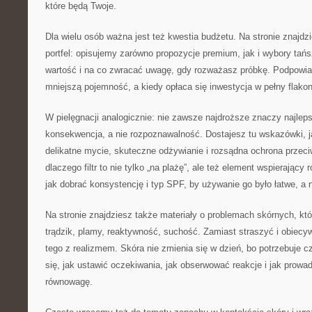
które będą Twoje.
Dla wielu osób ważna jest też kwestia budżetu. Na stronie znajdz
portfel: opisujemy zarówno propozycje premium, jak i wybory tań
wartość i na co zwracać uwagę, gdy rozważasz próbkę. Podpowiad
mniejszą pojemność, a kiedy opłaca się inwestycja w pełny flakon
W pielęgnacji analogicznie: nie zawsze najdroższe znaczy najleps
konsekwencja, a nie rozpoznawalność. Dostajesz tu wskazówki, 
delikatne mycie, skuteczne odżywianie i rozsądna ochrona prze
dlaczego filtr to nie tylko „na plażę”, ale też element wspierający
jak dobrać konsystencję i typ SPF, by używanie go było łatwe, a ni
Na stronie znajdziesz także materiały o problemach skórnych, któ
trądzik, plamy, reaktywność, suchość. Zamiast straszyć i obiec
tego z realizmem. Skóra nie zmienia się w dzień, bo potrzebuje 
się, jak ustawić oczekiwania, jak obserwować reakcje i jak prowad
równowagę.