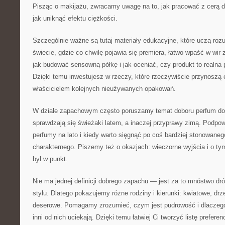
Pisząc o makijażu, zwracamy uwagę na to, jak pracować z cerą doj
jak uniknąć efektu ciężkości.
Szczególnie ważne są tutaj materiały edukacyjne, które uczą r
świecie, gdzie co chwilę pojawia się premiera, łatwo wpaść w wi
jak budować sensowną półkę i jak oceniać, czy produkt to realna 
Dzięki temu inwestujesz w rzeczy, które rzeczywiście przynoszą e
właścicielem kolejnych nieużywanych opakowań.
W dziale zapachowym często poruszamy temat doboru perfum do 
sprawdzają się świeżaki latem, a inaczej przyprawy zimą. Podpo
perfumy na lato i kiedy warto sięgnąć po coś bardziej stonowaneg
charakternego. Piszemy też o okazjach: wieczorne wyjścia i o t
był w punkt.
Nie ma jednej definicji dobrego zapachu — jest za to mnóstwo dr
stylu. Dlatego pokazujemy różne rodziny i kierunki: kwiatowe, dr
deserowe. Pomagamy zrozumieć, czym jest pudrowość i dlaczego 
inni od nich uciekają. Dzięki temu łatwiej Ci tworzyć listę prefere