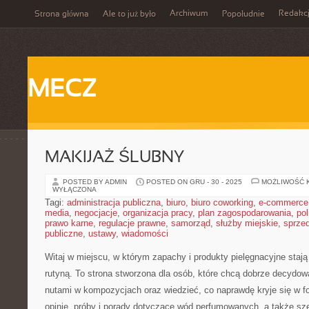
Archiwum
Redakc
Strona główna
Ale to już było
Popołudnie
MECZ
MAKIJAŻ ŚLUBNY
POSTED BY ADMIN
POSTED ON GRU - 30 - 2025
MOŻLIWOŚĆ 
WYŁĄCZONA
Tagi:
administracja publiczna
,
biuro
,
biuro coworking
,
e-commerce
media
,
negocjacje
,
organizacja pracy
,
plan zagospodarowania
,
pol
prawo karne
,
regulacje prawne
,
samorząd
,
służby miejskie
,
sprze
publiczne
,
ustawy
,
wiadomości
Witaj w miejscu, w którym zapachy i produkty pielęgnacyjne stają
rutyną. To strona stworzona dla osób, które chcą dobrze decydo
nutami w kompozycjach oraz wiedzieć, co naprawdę kryje się w fo
opinie, próby i porady dotyczące wód perfumowanych, a także sze