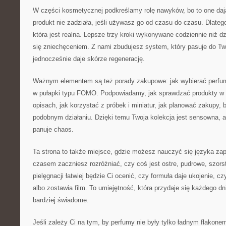
W części kosmetycznej podkreślamy rolę nawyków, bo to one dają
produkt nie zadziała, jeśli używasz go od czasu do czasu. Dlateg
która jest realna. Lepsze trzy kroki wykonywane codziennie niż d
się zniechęceniem. Z nami zbudujesz system, który pasuje do Tw
jednocześnie daje skórze regenerację.
Ważnym elementem są też porady zakupowe: jak wybierać perfu
w pułapki typu FOMO. Podpowiadamy, jak sprawdzać produkty w p
opisach, jak korzystać z próbek i miniatur, jak planować zakupy, 
podobnym działaniu. Dzięki temu Twoja kolekcja jest sensowna, a
panuje chaos.
Ta strona to także miejsce, gdzie możesz nauczyć się języka zap
czasem zaczniesz rozróżniać, czy coś jest ostre, pudrowe, szors
pielęgnacji łatwiej będzie Ci ocenić, czy formuła daje ukojenie, c
albo zostawia film. To umiejętność, która przydaje się każdego dni
bardziej świadome.
Jeśli zależy Ci na tym, by perfumy nie były tylko ładnym flakone