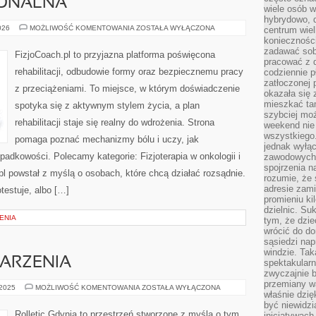
JONALNA
wiele osób w
hybrydowo, 
TERAPIA
026
MOŻLIWOŚĆ KOMENTOWANIA
ZOSTAŁA WYŁĄCZONA
centrum wiel
FUNKCJONALNA
konieczności
zadawać sob
FizjoCoach.pl to przyjazna platforma poświęcona
pracować z 
rehabilitacji, odbudowie formy oraz bezpiecznemu pracy
codziennie p
zatłoczonej 
z przeciążeniami. To miejsce, w którym doświadczenie
okazała się 
mieszkać tam
spotyka się z aktywnym stylem życia, a plan
szybciej moż
rehabilitacji staje się realny do wdrożenia. Strona
weekend nie 
wszystkiego.
pomaga poznać mechanizmy bólu i uczy, jak
jednak wyłą
dkowości. Polecamy kategorie: Fizjoterapia w onkologii i
zawodowych.
spojrzenia n
l powstał z myślą o osobach, które chcą działać rozsądnie.
rozumie, że 
adresie zami
rotestuje, albo […]
promieniu ki
dzielnic. Su
ENIA
tym, że dzie
wrócić do do
sąsiedzi nap
windzie. Ta
DARZENIA
spektakularn
zwyczajnie b
przemiany wa
PROMOCJE
 2025
MOŻLIWOŚĆ KOMENTOWANIA
ZOSTAŁA WYŁĄCZONA
właśnie dzię
I
WYDARZENIA
być niewidzi
Rolletic Gdynia to przestrzeń stworzone z myślą o tym,
inicjatywach