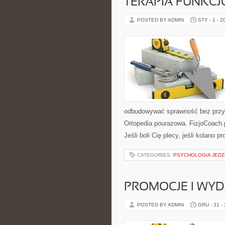
TERAPIA FUNKC
POSTED BY ADMIN
STY - 1 - 2
odbudowywać sprawność bez przypa
Ortopedia pourazowa. FizjoCoach.p
Jeśli boli Cię plecy, jeśli kolano p
CATEGORIES:
PSYCHOLOGIA JEDZ
PROMOCJE I WY
POSTED BY ADMIN
GRU - 31 -