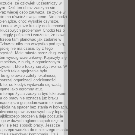
oczucie, że człowiek uczestniczy w
m. Dziś ten obraz zaczyna się
oraz więcej osób zauważa, że życie w
ie ma również swoją cenę. Nie chodzi
pieniądze, choć wysokie czynsze,
i i coraz większe koszty codzienności
 kluczowych problemów. Chodzi też o
, ciągły pośpiech i wrażenie, że nawet
trzeba tam planować jak zadanie w
 Człowiek niby ma wszystko pod ręką,
ęściej nie ma czasu, by z tego
zystać. Małe miasta przez długi czas
ten wyścig wizerunkowy. Kojarzyły się
erspektyw, z nudą, z ograniczonym
życiem, które toczy się zbyt wolno. W
dkach takie spojrzenie było
bo ignorowało zalety lokalności,
rostszej organizacji codzienności.
ak to, co kiedyś wydawało się wadą,
egane jako ogromny atut.
ze tempo życia zaczyna być luksusem.
a do pracy nie oznacza już braku
e mądrzejsze gospodarowanie czasem.
jścia na spacer bez stania w korkach,
atwianie spraw urzędowych czy lepsza
jbliższego otoczenia dają poczucie
órego w dużych aglomeracjach często
enił się też sposób pracy. Jeszcze
mu przeprowadzka do mniejszego miasta
czała zawodowy kompromis. Dziś