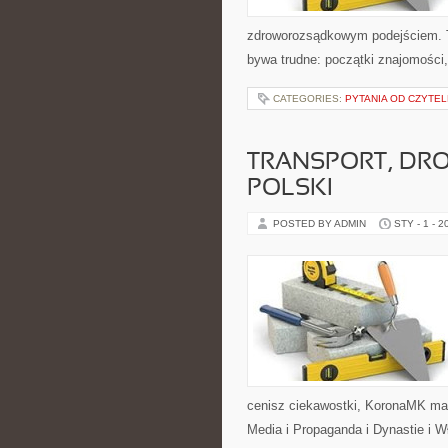
zdroworozsądkowym podejściem. T
bywa trudne: początki znajomości, 
CATEGORIES:
PYTANIA OD CZYTE
TRANSPORT, DROG
POLSKI
POSTED BY ADMIN
STY - 1 - 2
cenisz ciekawostki, KoronaMK ma 
Media i Propaganda i Dynastie i Wł