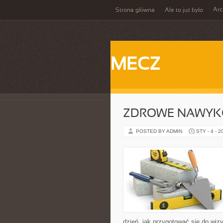
Ar
Strona główna
Ale to już było
MECZ
ZDROWE NAWYK
POSTED BY ADMIN
STY - 4 - 2
dzień, jak przygotować się do wizy