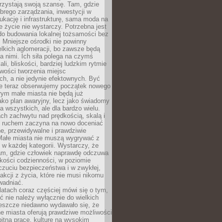
rzystają swoją szansę. Tam, gdzie
brego zarządzania, inwestycji w
dukację i infrastrukturę, sama moda na
e życie nie wystarczy. Potrzebna jest
do budowania lokalnej tożsamości bez
 Mniejsze ośrodki nie powinny
lkich aglomeracji, bo zawsze będą
a nimi. Ich siła polega na czymś
li, bliskości, bardziej ludzkim rytmie
iwości tworzenia miejsc
ch, a nie jedynie efektownych. Być
e teraz obserwujemy początek nowego
rym małe miasta nie będą już
ako plan awaryjny, lecz jako świadomy
la wszystkich, ale dla bardzo wielu.
ach zachwytu nad prędkością, skalą i
 ruchem zaczyna na nowo doceniać
lne, przewidywalne i prawdziwie
Małe miasta nie muszą wygrywać z
 w każdej kategorii. Wystarczy, że
am, gdzie człowiek naprawdę odczuwa
akości codzienności, w poziomie
czuciu bezpieczeństwa i w zwykłej,
fakcji z życia, które nie musi nikomu
wadniać.
latach coraz częściej mówi się o tym,
ć nie należy wyłącznie do wielkich
Jeszcze niedawno wydawało się, że
e miasta oferują prawdziwe możliwości
itną pracę, kulturę na wysokim