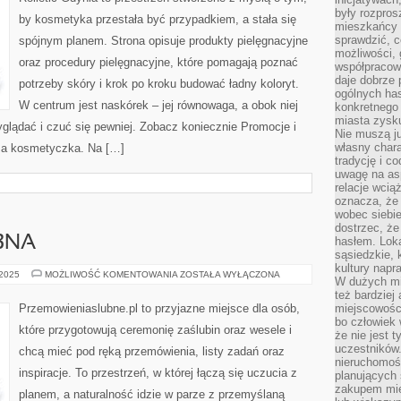
były rozpros
by kosmetyka przestała być przypadkiem, a stała się
mieszkańcy 
sprawdzić, c
spójnym planem. Strona opisuje produkty pielęgnacyjne
możliwości, 
oraz procedury pielęgnacyjne, które pomagają poznać
współpracow
daje dobrze
potrzeby skóry i krok po kroku budować ładny koloryt.
ogólnych has
W centrum jest naskórek – jej równowaga, a obok niej
konkretnego 
miasta zysku
yglądać i czuć się pewniej. Zobacz koniecznie Promocje i
Nie muszą j
własny chara
oma kosmetyczka. Na […]
tradycję i c
uwagę na as
relacje wcią
oznacza, że 
wobec siebie
dostrzec, że
BNA
hasłem. Loka
sąsiedzkie, 
kultury napr
PRZEMOWA
 2025
MOŻLIWOŚĆ KOMENTOWANIA
ZOSTAŁA WYŁĄCZONA
W dużych mia
ŚLUBNA
też bardzie
Przemowieniaslubne.pl to przyjazne miejsce dla osób,
miejscowośc
bo człowiek 
które przygotowują ceremonię zaślubin oraz wesele i
że nie jest 
uczestników.
chcą mieć pod ręką przemówienia, listy zadań oraz
nieruchomoś
inspiracje. To przestrzeń, w której łączą się uczucia z
planujących 
zakupem mi
planem, a naturalność idzie w parze z przemyślaną