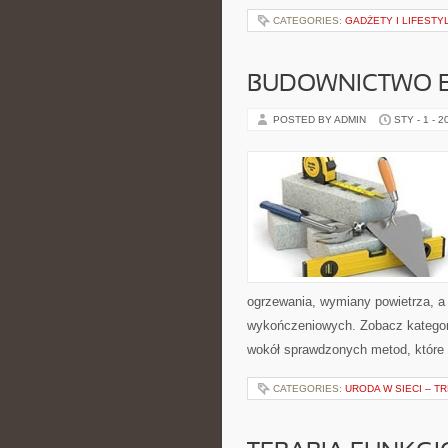
CATEGORIES:
GADŻETY I LIFESTY
BUDOWNICTWO 
POSTED BY ADMIN
STY - 1 - 2
ogrzewania, wymiany powietrza, a 
wykończeniowych. Zobacz kategorie
wokół sprawdzonych metod, które
CATEGORIES:
URODA W SIECI – T