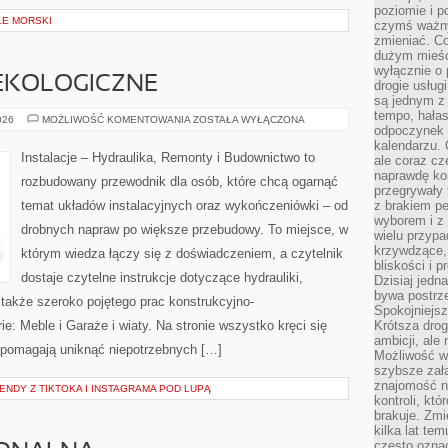
poziomie i p
LE MORSKI
czymś ważny
zmieniać. C
dużym mieśc
wyłącznie o 
EKOLOGICZNE
drogie usług
są jednym z
tempo, hałas
BUDOWNICTWO
026
MOŻLIWOŚĆ KOMENTOWANIA
ZOSTAŁA WYŁĄCZONA
odpoczynek 
EKOLOGICZNE
kalendarzu.
Instalacje – Hydraulika, Remonty i Budownictwo to
ale coraz cz
naprawdę kor
rozbudowany przewodnik dla osób, które chcą ogarnąć
przegrywały 
temat układów instalacyjnych oraz wykończeniówki – od
z brakiem p
wyborem i z 
drobnych napraw po większe przebudowy. To miejsce, w
wielu przypa
krzywdzące, 
którym wiedza łączy się z doświadczeniem, a czytelnik
bliskości i p
dostaje czytelne instrukcje dotyczące hydrauliki,
Dzisiaj jedn
bywa postrz
także szeroko pojętego prac konstrukcyjno-
Spokojniejs
: Meble i Garaże i wiaty. Na stronie wszystko kręci się
Krótsza drog
ambicji, al
 pomagają uniknąć niepotrzebnych […]
Możliwość wy
szybsze zał
znajomość na
RENDY Z TIKTOKA I INSTAGRAMA POD LUPĄ
kontroli, kt
brakuje. Zmi
kilka lat te
często ozna