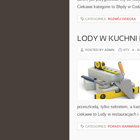
Ciekawe kategorie to Błędy w Cod
CATEGORIES:
ROZWÓJ DZIECKA
LODY W KUCHNI
POSTED BY ADMIN
STY - 4 - 2
przeszkodą, tylko sekretem, a ka
ciekawe to Lody w restauracjach i f
CATEGORIES:
PORADY BARMAŃSK