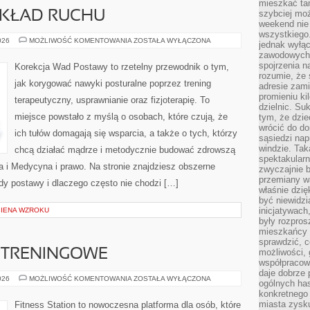
mieszkać tam
szybciej moż
 UKŁAD RUCHU
weekend nie 
wszystkiego.
CIĄŻA,
026
MOŻLIWOŚĆ KOMENTOWANIA
ZOSTAŁA WYŁĄCZONA
jednak wyłą
POŁÓG
zawodowych.
I
UKŁAD
spojrzenia n
Korekcja Wad Postawy to rzetelny przewodnik o tym,
RUCHU
rozumie, że 
jak korygować nawyki posturalne poprzez trening
adresie zami
promieniu ki
terapeutyczny, usprawnianie oraz fizjoterapię. To
dzielnic. Su
miejsce powstało z myślą o osobach, które czują, że
tym, że dzie
wrócić do do
ich tułów domagają się wsparcia, a także o tych, którzy
sąsiedzi nap
windzie. Ta
chcą działać mądrze i metodycznie budować zdrowszą
spektakularn
a i Medycyna i prawo. Na stronie znajdziesz obszerne
zwyczajnie b
przemiany wa
ady postawy i dlaczego często nie chodzi […]
właśnie dzię
być niewidzi
inicjatywach
GIENA WZROKU
były rozpros
mieszkańcy 
sprawdzić, c
 TRENINGOWE
możliwości, 
współpracow
daje dobrze
PORADY
026
MOŻLIWOŚĆ KOMENTOWANIA
ZOSTAŁA WYŁĄCZONA
ogólnych has
I
konkretnego 
PLANY
TRENINGOWE
miasta zysku
Fitness Station to nowoczesna platforma dla osób, które