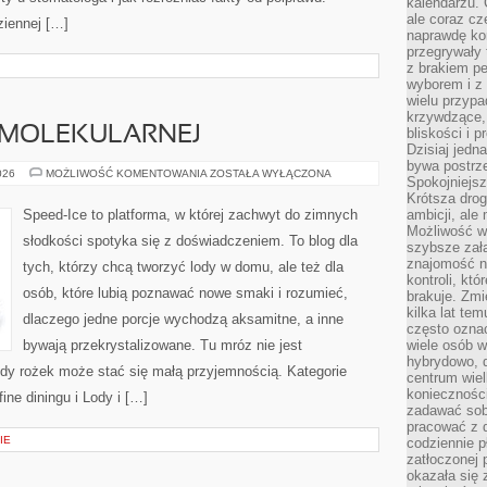
kalendarzu.
ale coraz cz
ziennej […]
naprawdę kor
przegrywały 
z brakiem p
wyborem i z 
wielu przypa
krzywdzące, 
 MOLEKULARNEJ
bliskości i p
Dzisiaj jedn
bywa postrz
LODY
026
MOŻLIWOŚĆ KOMENTOWANIA
ZOSTAŁA WYŁĄCZONA
Spokojniejs
W
KUCHNI
Krótsza drog
MOLEKULARNEJ
Speed-Ice to platforma, w której zachwyt do zimnych
ambicji, al
Możliwość wy
słodkości spotyka się z doświadczeniem. To blog dla
szybsze zał
znajomość na
tych, którzy chcą tworzyć lody w domu, ale też dla
kontroli, kt
osób, które lubią poznawać nowe smaki i rozumieć,
brakuje. Zmi
kilka lat te
dlaczego jedne porcje wychodzą aksamitne, a inne
często ozna
bywają przekrystalizowane. Tu mróz nie jest
wiele osób w
hybrydowo, 
żdy rożek może stać się małą przyjemnością. Kategorie
centrum wiel
konieczności
ine diningu i Lody i […]
zadawać sob
pracować z 
IE
codziennie p
zatłoczonej 
okazała się 