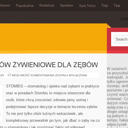
chiwum
Redakcja
Spadam
Tagi
Tagi
Popołudnie
Spis Treści
SUB
ÓW ŻYWIENIOWE DLA ZĘBÓW
W ostatnich 
że przyszłoś
ZDROWE
026
MOŻLIWOŚĆ KOMENTOWANIA
ZOSTAŁA WYŁĄCZONA
metropolii. 
NAWYKÓW
tylko ogromn
ŻYWIENIOWE
DLA
rozwoju, amb
STOMBIS – stomatolog i opieka nad zębami w praktyce
ZĘBÓW
poziomie i p
oraz w poradach Stombis to miejsce stworzone dla
czymś ważny
zmieniać. C
osób, które chcą zrozumieć zdrowie jamy ustnej i
dużym mieśc
podejmować lepsze decyzje w temacie leczenia zębów.
wyłącznie o 
drogie usług
To nie jest tylko zbiór luźnych wskazówek, ale
są jednym z
tempo, hałas
kompleksowy przewodnik po tym, jak dbać o zęby na co
odpoczynek 
ty u stomatologa i jak rozróżniać fakty od półprawd.