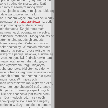
zone i trudne do znalezienia. Dziś
i osoby z zewnątrz mogą łatwo
o dzieje się w danym miejscu, jakie są
gdzie warto pojechać i z kim
ać. Czasem więcej praktycznej wiedzy
 prowadzona
strona branżowa
niż setki
eł promocyjnych, które niczego
nie tłumaczą. Dzięki temu małe
ją nowy język opowiadania o sobie.
uż udawać metropolii. Mogą podkreślać
kter, lokalną przedsiębiorczość,
odzienną wygodę. Warto też zwrócić
pekt społeczny. W małych miastach
ż mają znaczenie. To oczywiście nie
wszędzie panuje sielanka, a ludzie są
 zawsze życzliwi. Jednak łatwiej tam
 wspólnota nie jest abstrakcyjnym
lne wydarzenia, targi, inicjatywy
kluby sportowe, biblioteki czy domy
awdę potrafią integrować mieszkańców.
stach oferta jest szersza, ale bywa
j anonimowa. W mniejszych
iach uczestnictwo ma większy ciężar,
widzi, że jego obecność coś znaczy,
tylko jednym z wielu przypadkowych
 Nie bez znaczenia jest także rynek
ci. Dla młodych rodzin czy osób
spokojniejsze życie różnica między
eszkania w dużym mieście a domem