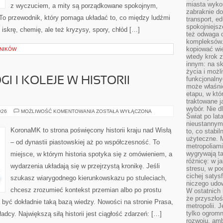
miasta wyko
z wyczuciem, a mity są porządkowane spokojnym,
zabraknie do
o przewodnik, który pomaga układać to, co między ludźmi
transport, e
spokojniejsz
iskrę, chemię, ale też kryzysy, spory, chłód […]
też odwaga 
kompleksów.
kopiować wie
LNIKÓW
wtedy krok z
innym: na ska
życia i możl
funkcjonalny
I I KOLEJE W HISTORII
może właśni
etapu, w któ
traktowane j
wybór. Nie d
TRANSPORT,
026
MOŻLIWOŚĆ KOMENTOWANIA
ZOSTAŁA WYŁĄCZONA
Świat po lat
DROGI
I
nieustannym
KOLEJE
KoronaMK to strona poświęcony historii kraju nad Wisłą
to, co stabi
W
użyteczne. 
HISTORII
– od dynastii piastowskiej aż po współczesność. To
POLSKI
metropoliami
wygrywają t
miejsce, w którym historia spotyka się z omówieniem, a
różnicę: w j
wydarzenia układają się w przejrzystą kronikę. Jeśli
stresu, w po
cichej satys
szukasz wiarygodnego kierunkowskazu po stuleciach,
niczego udo
chcesz zrozumieć kontekst przemian albo po prostu
W ostatnich 
że przyszłoś
być dokładnie taką bazą wiedzy. Nowości na stronie Prasa,
metropolii. 
tylko ogromn
adcy. Największą siłą historii jest ciągłość zdarzeń: […]
rozwoju, amb