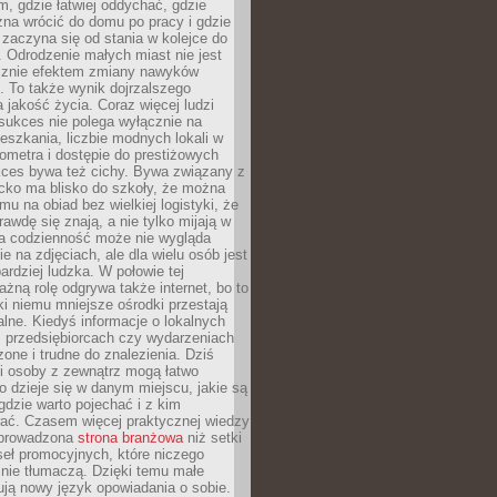
, gdzie łatwiej oddychać, gdzie
na wrócić do domu po pracy i gdzie
zaczyna się od stania w kolejce do
 Odrodzenie małych miast nie jest
cznie efektem zmiany nawyków
 To także wynik dojrzalszego
a jakość życia. Coraz więcej ludzi
sukces nie polega wyłącznie na
eszkania, liczbie modnych lokali w
lometra i dostępie do prestiżowych
kces bywa też cichy. Bywa związany z
cko ma blisko do szkoły, że można
mu na obiad bez wielkiej logistyki, że
rawdę się znają, a nie tylko mijają w
ka codzienność może nie wygląda
ie na zdjęciach, ale dla wielu osób jest
ardziej ludzka. W połowie tej
żną rolę odgrywa także internet, bo to
ki niemu mniejsze ośrodki przestają
alne. Kiedyś informacje o lokalnych
, przedsiębiorcach czy wydarzeniach
zone i trudne do znalezienia. Dziś
i osoby z zewnątrz mogą łatwo
o dzieje się w danym miejscu, jakie są
gdzie warto pojechać i z kim
ać. Czasem więcej praktycznej wiedzy
 prowadzona
strona branżowa
niż setki
eł promocyjnych, które niczego
nie tłumaczą. Dzięki temu małe
ją nowy język opowiadania o sobie.