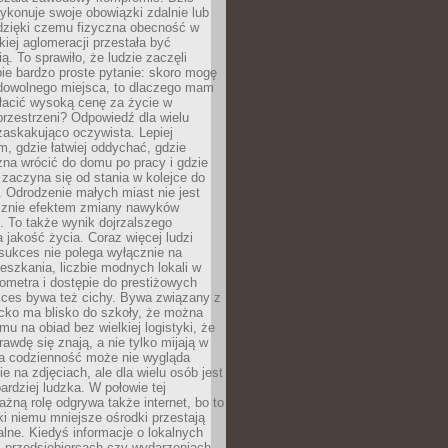
ykonuje swoje obowiązki zdalnie lub
dzięki czemu fizyczna obecność w
kiej aglomeracji przestała być
ą. To sprawiło, że ludzie zaczęli
ie bardzo proste pytanie: skoro mogę
dowolnego miejsca, to dlaczego mam
łacić wysoką cenę za życie w
przestrzeni? Odpowiedź dla wielu
zaskakująco oczywista. Lepiej
, gdzie łatwiej oddychać, gdzie
na wrócić do domu po pracy i gdzie
zaczyna się od stania w kolejce do
 Odrodzenie małych miast nie jest
cznie efektem zmiany nawyków
 To także wynik dojrzalszego
a jakość życia. Coraz więcej ludzi
sukces nie polega wyłącznie na
eszkania, liczbie modnych lokali w
lometra i dostępie do prestiżowych
kces bywa też cichy. Bywa związany z
cko ma blisko do szkoły, że można
mu na obiad bez wielkiej logistyki, że
rawdę się znają, a nie tylko mijają w
ka codzienność może nie wygląda
ie na zdjęciach, ale dla wielu osób jest
ardziej ludzka. W połowie tej
żną rolę odgrywa także internet, bo to
ki niemu mniejsze ośrodki przestają
alne. Kiedyś informacje o lokalnych
, przedsiębiorcach czy wydarzeniach