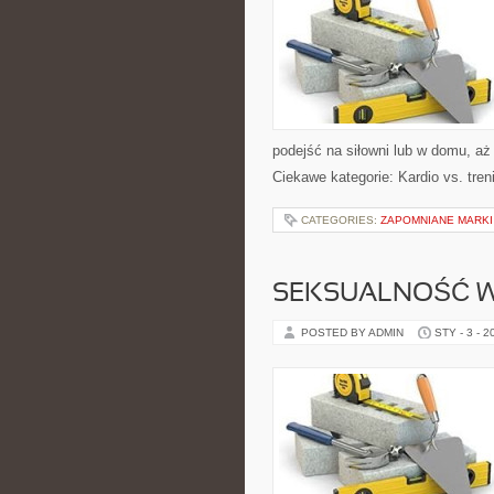
podejść na siłowni lub w domu, a
Ciekawe kategorie: Kardio vs. tren
CATEGORIES:
ZAPOMNIANE MARKI
SEKSUALNOŚĆ W
POSTED BY ADMIN
STY - 3 - 2