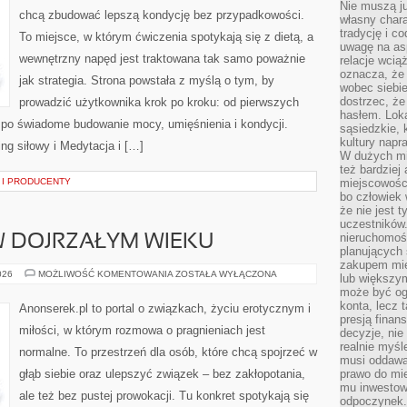
Nie muszą j
chcą zbudować lepszą kondycję bez przypadkowości.
własny chara
tradycję i c
To miejsce, w którym ćwiczenia spotykają się z dietą, a
uwagę na as
wewnętrzny napęd jest traktowana tak samo poważnie
relacje wcią
oznacza, że 
jak strategia. Strona powstała z myślą o tym, by
wobec siebie
dostrzec, że
prowadzić użytkownika krok po kroku: od pierwszych
hasłem. Loka
ż po świadome budowanie mocy, umięśnienia i kondycji.
sąsiedzkie, 
kultury napr
ing siłowy i Medytacja i […]
W dużych mia
też bardzie
 I PRODUCENTY
miejscowośc
bo człowiek 
że nie jest 
uczestników.
nieruchomoś
 DOJRZAŁYM WIEKU
planujących 
zakupem mi
SEKSUALNOŚĆ
026
MOŻLIWOŚĆ KOMENTOWANIA
ZOSTAŁA WYŁĄCZONA
lub większy
W
może być og
DOJRZAŁYM
WIEKU
konta, lecz 
Anonserek.pl to portal o związkach, życiu erotycznym i
presją fina
miłości, w którym rozmowa o pragnieniach jest
decyzje, nie
realnie myśl
normalne. To przestrzeń dla osób, które chcą spojrzeć w
musi oddawa
głąb siebie oraz ulepszyć związek – bez zakłopotania,
prawo do mie
mu inwestowa
ale też bez pustej prowokacji. Tu konkret spotykają się
odpoczynek.