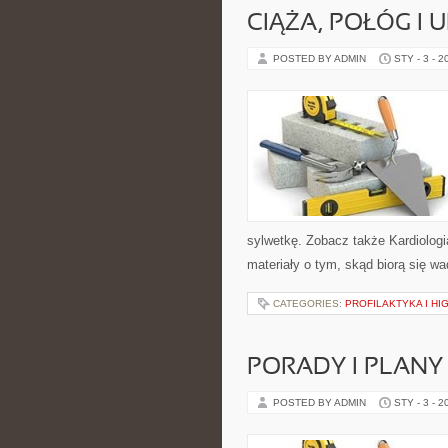
CIĄŻA, POŁÓG I
POSTED BY ADMIN
STY - 3 - 2
sylwetkę. Zobacz także Kardiologi
materiały o tym, skąd biorą się w
CATEGORIES:
PROFILAKTYKA I HI
PORADY I PLANY
POSTED BY ADMIN
STY - 3 - 2