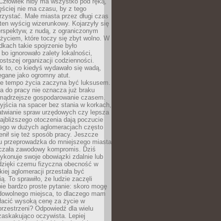
 Człowiek niby ma wszystko pod ręką,
ęściej nie ma czasu, by z tego
zystać. Małe miasta przez długi czas
ten wyścig wizerunkowy. Kojarzyły się
erspektyw, z nudą, z ograniczonym
życiem, które toczy się zbyt wolno. W
dkach takie spojrzenie było
bo ignorowało zalety lokalności,
rostszej organizacji codzienności.
ak to, co kiedyś wydawało się wadą,
egane jako ogromny atut.
ze tempo życia zaczyna być luksusem.
a do pracy nie oznacza już braku
e mądrzejsze gospodarowanie czasem.
jścia na spacer bez stania w korkach,
atwianie spraw urzędowych czy lepsza
jbliższego otoczenia dają poczucie
órego w dużych aglomeracjach często
enił się też sposób pracy. Jeszcze
mu przeprowadzka do mniejszego miasta
czała zawodowy kompromis. Dziś
ykonuje swoje obowiązki zdalnie lub
dzięki czemu fizyczna obecność w
kiej aglomeracji przestała być
ą. To sprawiło, że ludzie zaczęli
ie bardzo proste pytanie: skoro mogę
dowolnego miejsca, to dlaczego mam
łacić wysoką cenę za życie w
przestrzeni? Odpowiedź dla wielu
zaskakująco oczywista. Lepiej