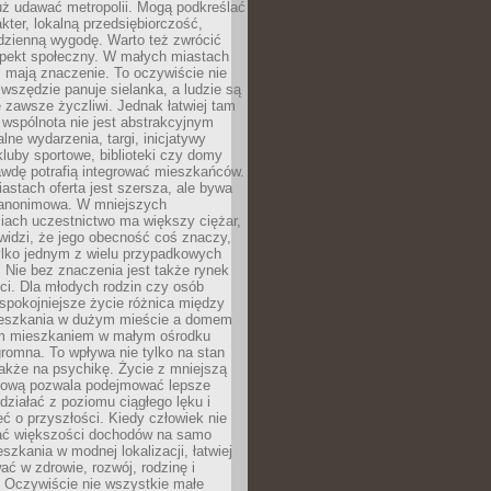
uż udawać metropolii. Mogą podkreślać
kter, lokalną przedsiębiorczość,
odzienną wygodę. Warto też zwrócić
pekt społeczny. W małych miastach
ż mają znaczenie. To oczywiście nie
wszędzie panuje sielanka, a ludzie są
 zawsze życzliwi. Jednak łatwiej tam
 wspólnota nie jest abstrakcyjnym
lne wydarzenia, targi, inicjatywy
kluby sportowe, biblioteki czy domy
awdę potrafią integrować mieszkańców.
stach oferta jest szersza, ale bywa
j anonimowa. W mniejszych
iach uczestnictwo ma większy ciężar,
widzi, że jego obecność coś znaczy,
tylko jednym z wielu przypadkowych
 Nie bez znaczenia jest także rynek
ci. Dla młodych rodzin czy osób
spokojniejsze życie różnica między
eszkania w dużym mieście a domem
m mieszkaniem w małym ośrodku
romna. To wpływa nie tylko na stan
także na psychikę. Życie z mniejszą
nsową pozwala podejmować lepsze
 działać z poziomu ciągłego lęku i
eć o przyszłości. Kiedy człowiek nie
ć większości dochodów na samo
szkania w modnej lokalizacji, łatwiej
ć w zdrowie, rozwój, rodzinę i
 Oczywiście nie wszystkie małe