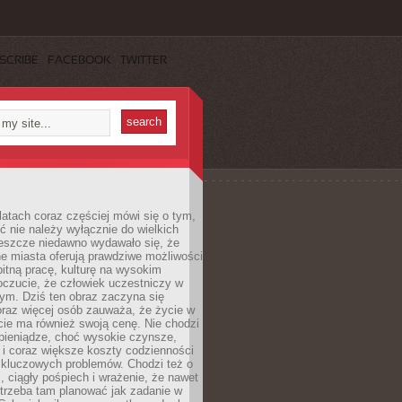
SCRIBE
FACEBOOK
TWITTER
latach coraz częściej mówi się o tym,
ć nie należy wyłącznie do wielkich
Jeszcze niedawno wydawało się, że
e miasta oferują prawdziwe możliwości
itną pracę, kulturę na wysokim
oczucie, że człowiek uczestniczy w
m. Dziś ten obraz zaczyna się
oraz więcej osób zauważa, że życie w
ie ma również swoją cenę. Nie chodzi
pieniądze, choć wysokie czynsze,
i i coraz większe koszty codzienności
 kluczowych problemów. Chodzi też o
, ciągły pośpiech i wrażenie, że nawet
trzeba tam planować jak zadanie w