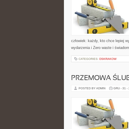
człowiek: każdy, kto chce lepiej w
wydarzenia i Zero waste i świad
CATEGORIES:
DSKRAKOW
PRZEMOWA ŚLU
POSTED BY ADMIN
GRU - 31 -