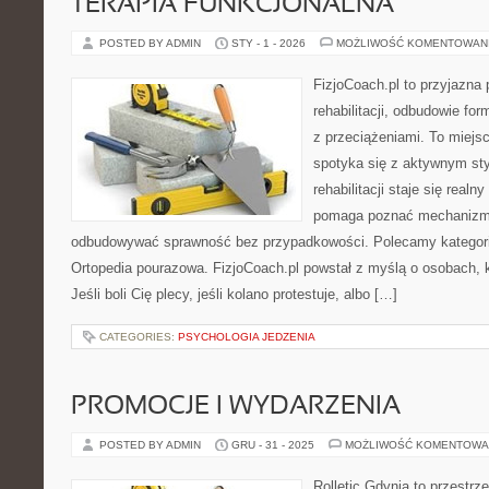
TERAPIA FUNKCJONALNA
POSTED BY ADMIN
STY - 1 - 2026
MOŻLIWOŚĆ KOMENTOWAN
FizjoCoach.pl to przyjazna
rehabilitacji, odbudowie f
z przeciążeniami. To miejs
spotyka się z aktywnym sty
rehabilitacji staje się realn
pomaga poznać mechanizmy 
odbudowywać sprawność bez przypadkowości. Polecamy kategorie: 
Ortopedia pourazowa. FizjoCoach.pl powstał z myślą o osobach, k
Jeśli boli Cię plecy, jeśli kolano protestuje, albo […]
CATEGORIES:
PSYCHOLOGIA JEDZENIA
PROMOCJE I WYDARZENIA
POSTED BY ADMIN
GRU - 31 - 2025
MOŻLIWOŚĆ KOMENTOWA
Rolletic Gdynia to przestrz