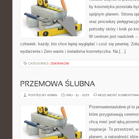
by kosmetyka przestała być
spójnym planem. Strona opi
oraz procedury pielęgnacyj
potrzeby skóry i krok po kr
W centrum jest naskórek – 
człowiek: każdy, kto chce lepiej wyglądać i czuć się pewniej. Zo
wydarzenia i Zero waste i świadoma kosmetyczka. Na […]
CATEGORIES:
DSKRAKOW
PRZEMOWA ŚLUBNA
POSTED BY ADMIN
GRU - 31 - 2025
MOŻLIWOŚĆ KOMENTOWA
Przemowieniaslubne.pl to p
które przygotowują ceremon
chcą mieć pod ręką przemów
inspiracje. To przestrzeń, w
planem, a naturalność idzi