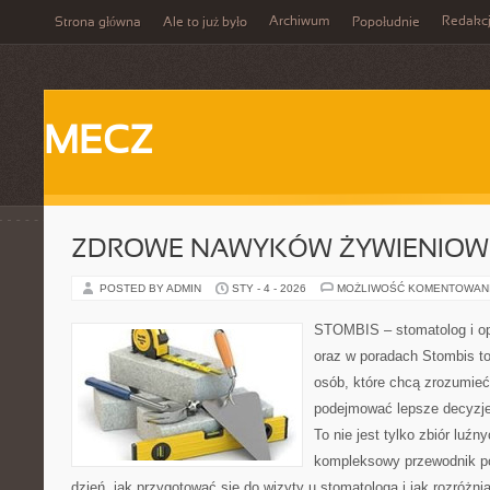
Archiwum
Redakc
Strona główna
Ale to już było
Popołudnie
MECZ
ZDROWE NAWYKÓW ŻYWIENIOW
POSTED BY ADMIN
STY - 4 - 2026
MOŻLIWOŚĆ KOMENTOWAN
STOMBIS – stomatolog i op
oraz w poradach Stombis to
osób, które chcą zrozumieć
podejmować lepsze decyzje
To nie jest tylko zbiór luź
kompleksowy przewodnik po
dzień, jak przygotować się do wizyty u stomatologa i jak rozróżni