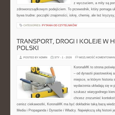
z wyczuciem, a mity są po
zdroworozsądkowym podejściem. To przewodnik, który pomaga uk
bywa trudne: początki znajomości, iskrę, chemię, ale też kryzysy,
CATEGORIES:
PYTANIA OD CZYTELNIKÓW
TRANSPORT, DROGI I KOLEJE W H
POLSKI
POSTED BY ADMIN
STY - 1 - 2026
MOŻLIWOŚĆ KOMENTOWAN
KoronaMK to strona poświęc
– od dynastii piastowskiej
miejsce, w którym historia
wydarzenia układają się w p
szukasz wiarygodnego kier
chcesz zrozumieć kontekst 
cenisz ciekawostki, KoronaMK ma być dokładnie taką bazą wiedzy
Media i Propaganda i Dynastie i Władcy. Największą siłą historii j