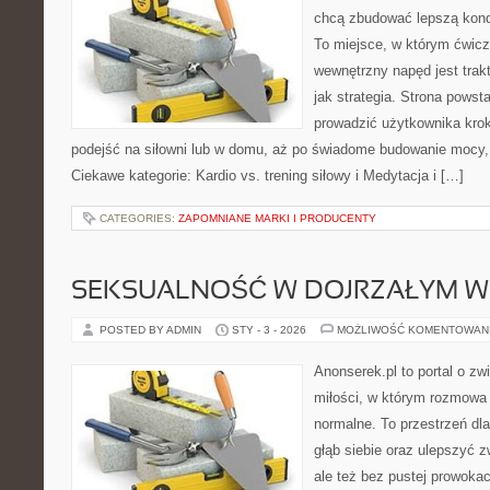
chcą zbudować lepszą kond
To miejsce, w którym ćwicze
wewnętrzny napęd jest tra
jak strategia. Strona powst
prowadzić użytkownika krok
podejść na siłowni lub w domu, aż po świadome budowanie mocy, 
Ciekawe kategorie: Kardio vs. trening siłowy i Medytacja i […]
CATEGORIES:
ZAPOMNIANE MARKI I PRODUCENTY
SEKSUALNOŚĆ W DOJRZAŁYM W
POSTED BY ADMIN
STY - 3 - 2026
MOŻLIWOŚĆ KOMENTOWAN
Anonserek.pl to portal o zw
miłości, w którym rozmowa 
normalne. To przestrzeń dl
głąb siebie oraz ulepszyć z
ale też bez pustej prowokac