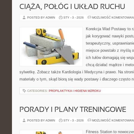
CIĄŻA, POŁÓG I UKŁAD RUCHU
POSTED BY ADMIN
STY - 3 - 2026
MOŻLIWOŚĆ KOMENTOWAN
Korekcja Wad Postawy to r
jak korygować nawyki postu
terapeutyczny, usprawnianie
miejsce powstało z myślą o
ich tułów domagają się wspa
chcą działać mądrze i met
sylwetkę. Zobacz także Kardiologia i Medycyna i prawo. Na stron
materiały o tym, skąd biorą się wady postawy i dlaczego często n
CATEGORIES:
PROFILAKTYKA I HIGIENA WZROKU
PORADY I PLANY TRENINGOWE
POSTED BY ADMIN
STY - 3 - 2026
MOŻLIWOŚĆ KOMENTOWAN
Fitness Station to nowoczes