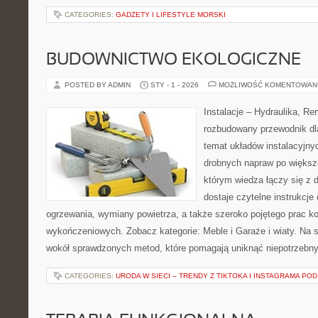
CATEGORIES:
GADŻETY I LIFESTYLE MORSKI
BUDOWNICTWO EKOLOGICZNE
POSTED BY ADMIN
STY - 1 - 2026
MOŻLIWOŚĆ KOMENTOWAN
Instalacje – Hydraulika, R
rozbudowany przewodnik dl
temat układów instalacyjny
drobnych napraw po większ
którym wiedza łączy się z 
dostaje czytelne instrukcje
ogrzewania, wymiany powietrza, a także szeroko pojętego prac ko
wykończeniowych. Zobacz kategorie: Meble i Garaże i wiaty. Na s
wokół sprawdzonych metod, które pomagają uniknąć niepotrzebn
CATEGORIES:
URODA W SIECI – TRENDY Z TIKTOKA I INSTAGRAMA POD