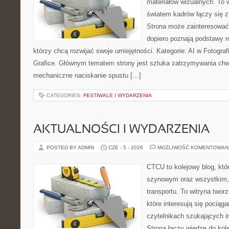
materiałów wizualnych. To w
światem kadrów łączy się z 
Strona może zainteresować
dopiero poznają podstawy rob
którzy chcą rozwijać swoje umiejętności. Kategorie: AI w Fotografii 
Grafice. Głównym tematem strony jest sztuka zatrzymywania chwil
mechaniczne naciskanie spustu […]
CATEGORIES:
FESTIWALE I WYDARZENIA
AKTUALNOŚCI I WYDARZENIA
POSTED BY ADMIN
CZE - 5 - 2026
MOŻLIWOŚĆ KOMENTOWAN
CTCU to kolejowy blog, któr
szynowym oraz wszystkim, c
transportu. To witryna two
które interesują się pociąga
czytelnikach szukających in
Strona łączy wiedzę do kole