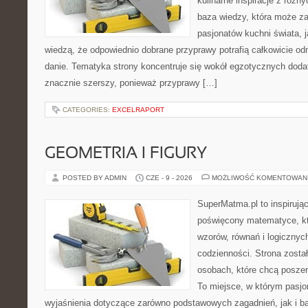
kulinarne inspiracje z różny
baza wiedzy, która może z
pasjonatów kuchni świata, j
wiedzą, że odpowiednio dobrane przyprawy potrafią całkowicie od
danie. Tematyka strony koncentruje się wokół egzotycznych dodatk
znacznie szerszy, ponieważ przyprawy […]
CATEGORIES:
EXCELRAPORT
GEOMETRIA I FIGURY
POSTED BY ADMIN
CZE - 9 - 2026
MOŻLIWOŚĆ KOMENTOWAN
SuperMatma.pl to inspirując
poświęcony matematyce, któ
wzorów, równań i logicznyc
codzienności. Strona zosta
osobach, które chcą posze
To miejsce, w którym pasjo
wyjaśnienia dotyczące zarówno podstawowych zagadnień, jak i 