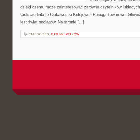
dzięki czemu może zainteresować zarówno czytelników lubiących
Ciekawe linki to Ciekawostki Kolejowe i Pociągi Towarowe. Głów
jest świat pociągów. Na stronie […]
CATEGORIES:
GATUNKI PTAKÓW