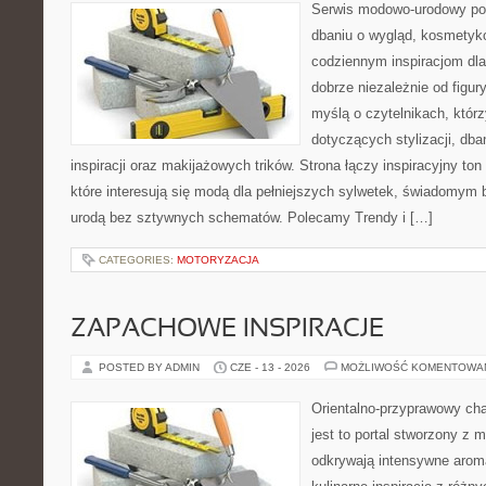
Serwis modowo-urodowy po
dbaniu o wygląd, kosmetyk
codziennym inspiracjom dla
dobrze niezależnie od figur
myślą o czytelnikach, któr
dotyczących stylizacji, dba
inspiracji oraz makijażowych trików. Strona łączy inspiracyjny to
które interesują się modą dla pełniejszych sylwetek, świadomym
urodą bez sztywnych schematów. Polecamy Trendy i […]
CATEGORIES:
MOTORYZACJA
ZAPACHOWE INSPIRACJE
POSTED BY ADMIN
CZE - 13 - 2026
MOŻLIWOŚĆ KOMENTOWA
Orientalno-przyprawowy char
jest to portal stworzony z 
odkrywają intensywne aroma