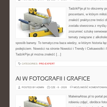
TadzikPije.pl to obszerny 
procentami, w którym miło
znaleźć praktyczne treści
została stworzona z myślą 
zrozumieć sztukę serwowani
tematy związane z alkohol
sposób barwny. To tematyczna baza wiedzy, w którym historia łą
podejściem. Nowości na stronie Nowości i Trendy i Ciekawostki i 
TadzikPije.pl można znaleźć […]
CATEGORIES:
PRO-EXPERT
AI W FOTOGRAFII I GRAFICE
POSTED BY ADMIN
CZE - 6 - 2026
MOŻLIWOŚĆ KOMENTOWAN
MalwinaAtras.pl to portal 
robieniu zdjęć, obróbce foto