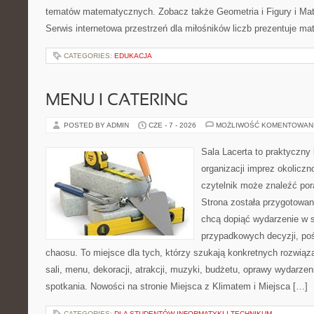
tematów matematycznych. Zobacz także Geometria i Figury i Ma
Serwis internetowa przestrzeń dla miłośników liczb prezentuje m
CATEGORIES:
EDUKACJA
MENU I CATERING
POSTED BY ADMIN
CZE - 7 - 2026
MOŻLIWOŚĆ KOMENTOWAN
Sala Lacerta to praktyczny
organizacji imprez okolicz
czytelnik może znaleźć por
Strona została przygotowan
chcą dopiąć wydarzenie w 
przypadkowych decyzji, poś
chaosu. To miejsce dla tych, którzy szukają konkretnych rozwi
sali, menu, dekoracji, atrakcji, muzyki, budżetu, oprawy wydarze
spotkania. Nowości na stronie Miejsca z Klimatem i Miejsca […]
CATEGORIES:
DLA STUDENTÓW INFORMATYKI I TECHNIKUM