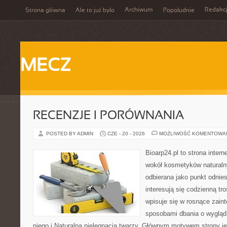
Archiwum
Redakc
Strona główna
Ale to już było
Popołudnie
MECZ
RECENZJE I PORÓWNANIA
POSTED BY ADMIN
CZE - 20 - 2026
MOŻLIWOŚĆ KOMENTOWA
Bioarp24.pl to strona intern
wokół kosmetyków naturaln
odbierana jako punkt odnies
interesują się codzienną tro
wpisuje się w rosnące zain
sposobami dbania o wygląd
niego i Naturalna pielęgnacja twarzy. Głównym motywem strony je