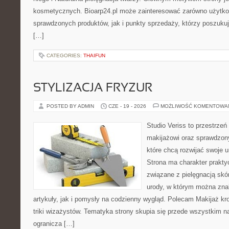
kosmetycznych. Bioarp24.pl może zainteresować zarówno użytk
sprawdzonych produktów, jak i punkty sprzedaży, którzy poszukuj
[…]
CATEGORIES:
THAIFUN
STYLIZACJA FRYZUR
POSTED BY ADMIN
CZE - 19 - 2026
MOŻLIWOŚĆ KOMENTOWA
Studio Veriss to przestrzeń
makijażowi oraz sprawdzo
które chcą rozwijać swoje 
Strona ma charakter prakty
związane z pielęgnacją skór
urody, w którym można zna
artykuły, jak i pomysły na codzienny wygląd. Polecam Makijaż kro
triki wizażystów. Tematyka strony skupia się przede wszystkim na
ogranicza […]