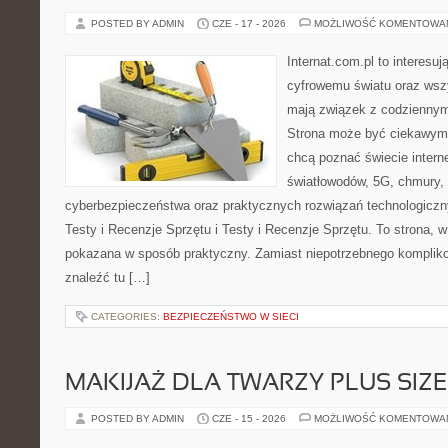
POSTED BY ADMIN
CZE - 17 - 2026
MOŻLIWOŚĆ KOMENTOWA
Internat.com.pl to interesu
cyfrowemu światu oraz wsz
mają związek z codziennym
Strona może być ciekawym 
chcą poznać świecie intern
światłowodów, 5G, chmury, 
cyberbezpieczeństwa oraz praktycznych rozwiązań technologiczny
Testy i Recenzje Sprzętu i Testy i Recenzje Sprzętu. To strona, w
pokazana w sposób praktyczny. Zamiast niepotrzebnego kompliko
znaleźć tu […]
CATEGORIES:
BEZPIECZEŃSTWO W SIECI
MAKIJAŻ DLA TWARZY PLUS SIZE
POSTED BY ADMIN
CZE - 15 - 2026
MOŻLIWOŚĆ KOMENTOWA