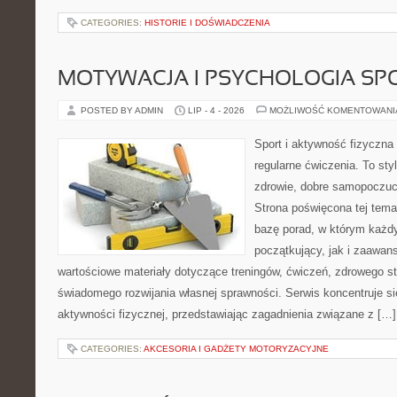
CATEGORIES:
HISTORIE I DOŚWIADCZENIA
MOTYWACJA I PSYCHOLOGIA SP
POSTED BY ADMIN
LIP - 4 - 2026
MOŻLIWOŚĆ KOMENTOWAN
Sport i aktywność fizyczna 
regularne ćwiczenia. To sty
zdrowie, dobre samopoczuci
Strona poświęcona tej tem
bazę porad, w którym każdy
początkujący, jak i zaawa
wartościowe materiały dotyczące treningów, ćwiczeń, zdrowego st
świadomego rozwijania własnej sprawności. Serwis koncentruje s
aktywności fizycznej, przedstawiając zagadnienia związane z […]
CATEGORIES:
AKCESORIA I GADŻETY MOTORYZACYJNE