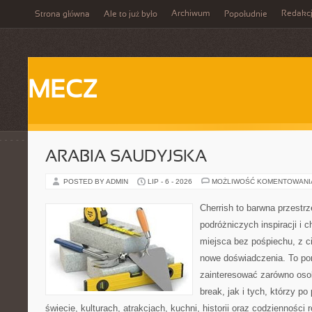
Archiwum
Redakc
Strona główna
Ale to już było
Popołudnie
MECZ
ARABIA SAUDYJSKA
POSTED BY ADMIN
LIP - 6 - 2026
MOŻLIWOŚĆ KOMENTOWAN
Cherrish to barwna przestrz
podróżniczych inspiracji i
miejsca bez pośpiechu, z c
nowe doświadczenia. To por
zainteresować zarówno osob
break, jak i tych, którzy po
świecie, kulturach, atrakcjach, kuchni, historii oraz codzienności