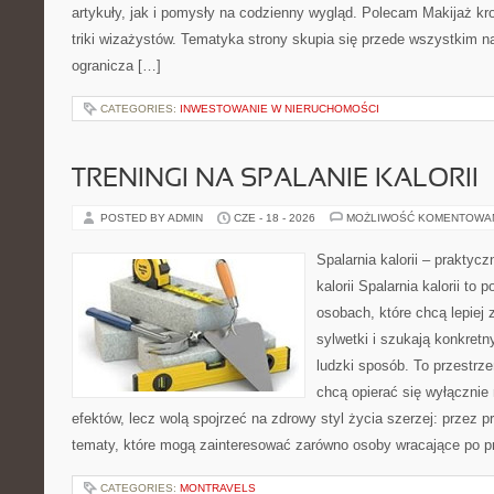
artykuły, jak i pomysły na codzienny wygląd. Polecam Makijaż kro
triki wizażystów. Tematyka strony skupia się przede wszystkim na
ogranicza […]
CATEGORIES:
INWESTOWANIE W NIERUCHOMOŚCI
TRENINGI NA SPALANIE KALORII
POSTED BY ADMIN
CZE - 18 - 2026
MOŻLIWOŚĆ KOMENTOWA
Spalarnia kalorii – praktyc
kalorii Spalarnia kalorii to 
osobach, które chcą lepiej
sylwetki i szukają konkret
ludzki sposób. To przestrze
chcą opierać się wyłącznie
efektów, lecz wolą spojrzeć na zdrowy styl życia szerzej: przez p
tematy, które mogą zainteresować zarówno osoby wracające po prz
CATEGORIES:
MONTRAVELS