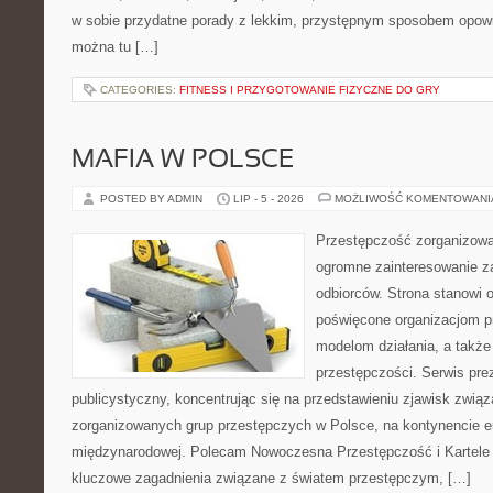
w sobie przydatne porady z lekkim, przystępnym sposobem opowi
można tu […]
CATEGORIES:
FITNESS I PRZYGOTOWANIE FIZYCZNE DO GRY
MAFIA W POLSCE
POSTED BY ADMIN
LIP - 5 - 2026
MOŻLIWOŚĆ KOMENTOWAN
Przestępczość zorganizowan
ogromne zainteresowanie za
odbiorców. Strona stanowi 
poświęcone organizacjom p
modelom działania, a tak
przestępczości. Serwis pre
publicystyczny, koncentrując się na przedstawieniu zjawisk związ
zorganizowanych grup przestępczych w Polsce, na kontynencie eu
międzynarodowej. Polecam Nowoczesna Przestępczość i Kartele N
kluczowe zagadnienia związane z światem przestępczym, […]