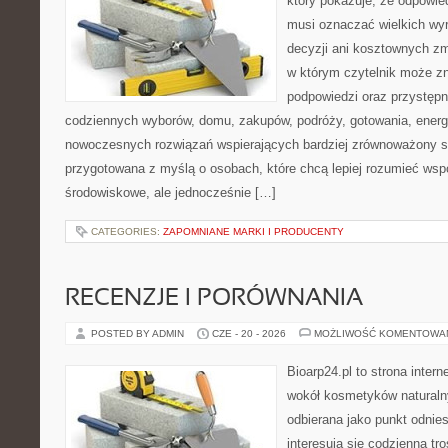
który pokazuje, że odpowie
musi oznaczać wielkich wy
decyzji ani kosztownych zm
w którym czytelnik może zn
podpowiedzi oraz przystępn
codziennych wyborów, domu, zakupów, podróży, gotowania, energii
nowoczesnych rozwiązań wspierających bardziej zrównoważony sty
przygotowana z myślą o osobach, które chcą lepiej rozumieć ws
środowiskowe, ale jednocześnie […]
CATEGORIES:
ZAPOMNIANE MARKI I PRODUCENTY
RECENZJE I PORÓWNANIA
POSTED BY ADMIN
CZE - 20 - 2026
MOŻLIWOŚĆ KOMENTOWA
Bioarp24.pl to strona intern
wokół kosmetyków naturaln
odbierana jako punkt odnies
interesują się codzienną tro