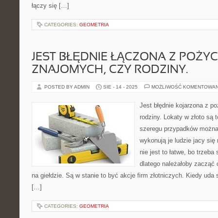
łączy się […]
CATEGORIES:
GEOMETRIA
JEST BŁĘDNIE ŁĄCZONA Z POŻY
ZNAJOMYCH, CZY RODZINY.
POSTED BY ADMIN
SIE - 14 - 2025
MOŻLIWOŚĆ KOMENTOWA
Jest błędnie kojarzona z p
rodziny. Lokaty w złoto są t
szeregu przypadków można 
wykonują je ludzie jacy się
nie jest to łatwe, bo trzeba
dlatego należałoby zacząć o
na giełdzie. Są w stanie to być akcje firm złotniczych. Kiedy ud
[…]
CATEGORIES:
GEOMETRIA