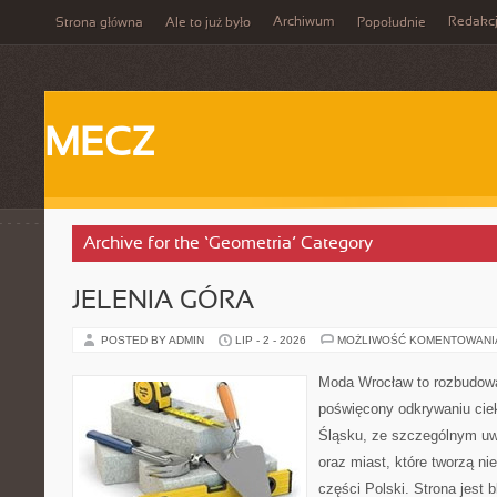
Archiwum
Redakc
Strona główna
Ale to już było
Popołudnie
MECZ
Archive for the ‘Geometria’ Category
JELENIA GÓRA
POSTED BY ADMIN
LIP - 2 - 2026
MOŻLIWOŚĆ KOMENTOWAN
Moda Wrocław to rozbudowa
poświęcony odkrywaniu ci
Śląsku, ze szczególnym uw
oraz miast, które tworzą n
części Polski. Strona jest