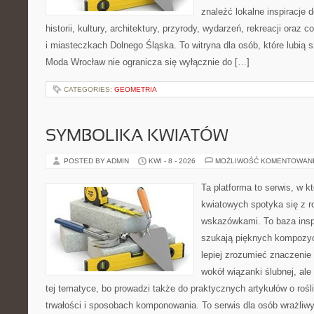
znaleźć lokalne inspiracje 
historii, kultury, architektury, przyrody, wydarzeń, rekreacji oraz
i miasteczkach Dolnego Śląska. To witryna dla osób, które lubią 
Moda Wrocław nie ogranicza się wyłącznie do […]
CATEGORIES:
GEOMETRIA
SYMBOLIKA KWIATÓW
POSTED BY ADMIN
KWI - 8 - 2026
MOŻLIWOŚĆ KOMENTOWAN
Ta platforma to serwis, w 
kwiatowych spotyka się z 
wskazówkami. To baza inspir
szukają pięknych kompozyc
lepiej zrozumieć znaczenie
wokół wiązanki ślubnej, al
tej tematyce, bo prowadzi także do praktycznych artykułów o roś
trwałości i sposobach komponowania. To serwis dla osób wrażliwy