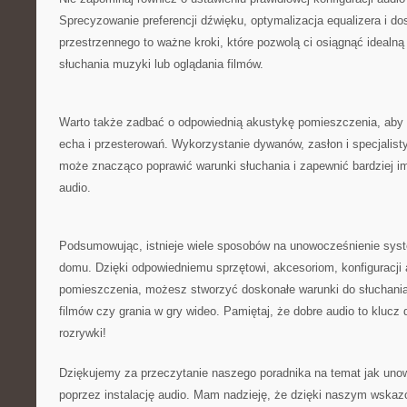
Sprecyzowanie preferencji dźwięku, optymalizacja equalizera i d
przestrzennego to ważne‌ kroki, które pozwolą ci⁤ osiągnąć⁢ idealn
słuchania muzyki lub oglądania‌ filmów.
Warto także ⁤zadbać o odpowiednią⁢ akustykę pomieszczenia, aby
echa⁢ i ⁤przesterowań.‍ Wykorzystanie ⁤dywanów, zasłon i ⁢specjali
może znacząco poprawić warunki ​słuchania i zapewnić bardziej 
audio.
Podsumowując, istnieje wiele⁤ sposobów na unowocześnienie sys
domu. Dzięki odpowiedniemu sprzętowi, akcesoriom, konfiguracji a
pomieszczenia, możesz stworzyć⁣ doskonałe ‌warunki do słuchania 
filmów czy grania w gry wideo. Pamiętaj, ‍że dobre audio to klucz ​do⁤
rozrywki!
Dziękujemy za przeczytanie naszego poradnika na temat jak uno
poprzez instalację audio. Mam nadzieję, że dzięki naszym wsk