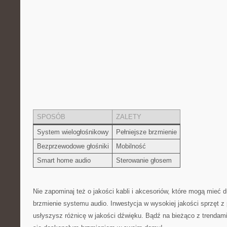
SPOSÓB
ZALETY
System wielogłośnikowy
Pełniejsze brzmienie
Bezprzewodowe⁢ głośniki
Mobilność
Smart home audio
Sterowanie głosem
Nie ⁢zapominaj też o jakości ​kabli i akcesoriów, które mogą mieć 
brzmienie systemu audio.⁣ Inwestycja w wysokiej jakości ⁣sprzęt z p
usłyszysz różnicę w jakości⁢ dźwięku. Bądź na bieżąco z trendami 