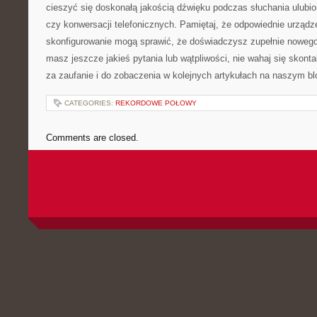
cieszyć⁤ się doskonałą jakością ⁤dźwięku⁤ podczas słuchania ulubion
czy ⁣konwersacji telefonicznych. Pamiętaj, że odpowiednie urządz
skonfigurowanie⁤ mogą sprawić,⁤ że doświadczysz zupełnie ⁣noweg
masz jeszcze jakieś pytania lub wątpliwości, nie‌ wahaj się skont
za zaufanie i ‌do zobaczenia w kolejnych artykułach‌ na⁢ naszym bl
CATEGORIES:
REKORDOWE POŁOWY
Comments are closed.