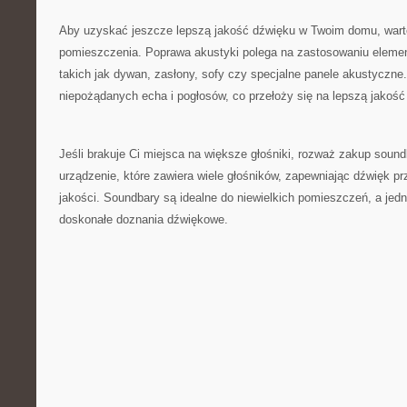
Aby uzyskać jeszcze lepszą jakość dźwięku w ‌Twoim domu, war
⁤pomieszczenia. ‌Poprawa akustyki polega na zastosowaniu eleme
takich jak ⁢dywan,​ zasłony,⁤ sofy czy ​specjalne panele akustyczne
niepożądanych​ echa i ​pogłosów, co przełoży się⁤ na lepszą jakość
Jeśli ⁢brakuje Ci miejsca na większe głośniki, rozważ zakup soun
urządzenie, ⁣które zawiera wiele głośników, zapewniając dźwięk pr
⁣jakości. ‌Soundbary ​są ⁢idealne do niewielkich⁣ pomieszczeń, a je
‌doskonałe doznania dźwiękowe.