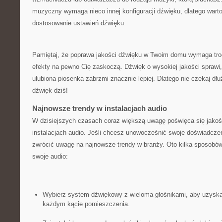
muzyczny wymaga ⁢nieco innej konfiguracji dźwięku, dlatego warto
dostosowanie ustawień ‍dźwięku.
Pamiętaj, że poprawa jakości dźwięku w Twoim domu ​wymaga troch
efekty na⁣ pewno ⁣Cię ⁣zaskoczą. Dźwięk o wysokiej jakości sprawi,
⁢ulubiona‍ piosenka zabrzmi znacznie⁤ lepiej. Dlatego nie czekaj dł
dźwięk dziś!
Najnowsze trendy⁤ w‌ instalacjach ‌audio
W dzisiejszych czasach ‍coraz większą ‍uwagę poświęca ⁣się jak
instalacjach ⁢audio.‍ Jeśli chcesz​ unowocześnić swoje doświadcz
zwrócić uwagę na ‌najnowsze⁢ trendy w branży.​ Oto kilka sposobó
swoje ‌audio:
Wybierz system dźwiękowy z ⁤wieloma głośnikami, ⁤aby uzyska
każdym kącie pomieszczenia.