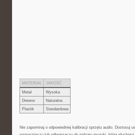
MATERIAŁ
JAKOŚĆ
Metal
Wysoka
Drewno
Naturalna
Plastik
Standardowa
Nie ⁣zapominaj o ​odpowiedniej kalibracji sprzętu audio. ‍Dostosuj u
wzmacniaczu lub ⁤odtwarzaczu do rodzaju⁤ muzyki, ⁣którą ‌słuchasz.