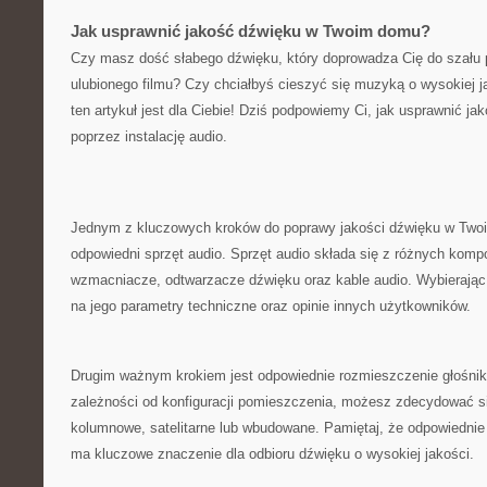
Jak usprawnić‌ jakość⁣ dźwięku w Twoim domu?
Czy masz ⁢dość ⁣słabego dźwięku, który doprowadza Cię do‌ szału p
ulubionego‍ filmu? Czy ⁢chciałbyś cieszyć się⁢ muzyką o wysokiej j
ten‌ artykuł jest dla Ciebie! Dziś podpowiemy Ci, jak usprawnić 
poprzez instalację audio.
Jednym z kluczowych ‌kroków do poprawy jakości dźwięku ​w Twoi
odpowiedni sprzęt audio. Sprzęt ‍audio składa ⁢się z różnych kompon
wzmacniacze, ⁣odtwarzacze dźwięku oraz ⁢kable audio.​ Wybierają
na⁢ jego parametry techniczne oraz opinie innych użytkowników.
Drugim ważnym krokiem jest‍ odpowiednie rozmieszczenie głośni
‌zależności ​od konfiguracji⁣ pomieszczenia,⁤ możesz zdecydować si
kolumnowe, ⁤satelitarne ‍lub wbudowane. Pamiętaj, że odpowiedni
⁢ma ‌kluczowe ‍znaczenie ‍dla odbioru dźwięku​ o wysokiej jakości.