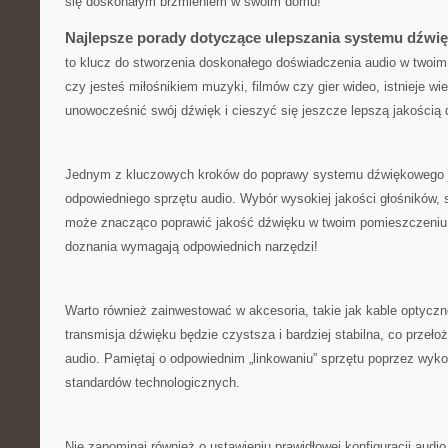
się⁢ doskonałym brzmieniem w swoim domu!
Najlepsze porady dotyczące ulepszania systemu dźw
to klucz do stworzenia⁤ doskonałego doświadczenia ⁣audio w twoim 
czy jesteś miłośnikiem muzyki, ⁢filmów czy gier wideo, istnieje wie
unowocześnić swój dźwięk i cieszyć⁣ się ⁤jeszcze⁢ lepszą jakością⁢
Jednym z​ kluczowych kroków do‍ poprawy⁣ systemu ​dźwiękowego‌ j
odpowiedniego ⁤sprzętu audio.⁢ Wybór wysokiej jakości głośników, 
może znacząco poprawić⁤ jakość dźwięku ⁣w⁤ twoim pomieszczeniu. 
doznania wymagają ​odpowiednich narzędzi!
Warto również zainwestować w ‍akcesoria, takie jak ​kable optyczn
⁤transmisja ‍dźwięku będzie czystsza i bardziej stabilna, co przełoży
audio. Pamiętaj‍ o odpowiednim „linkowaniu” sprzętu poprzez⁣ wyk
standardów​ technologicznych.
Nie zapominaj również⁢ o ustawieniu prawidłowej⁢ konfiguracji ‌aud