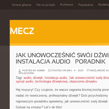
Archiwum
Redakc
Strona główna
Ale to już było
Popołudnie
MECZ
JAK UNOWOCZEŚNIĆ SWÓJ DŹW
INSTALACJA AUDIO – PORADNIK
POSTED BY ADMIN
POSTED ON MAJ - 4 - 2025
MOŻLIWOŚĆ K
WYŁĄCZONA
Tagi:
audio
,
dźwięk
,
Instalacja audio
,
Jak unowocześnić swój dźw
sprzęt audio
,
technologia dźwiękowa
,
ulepszenia dźwięku
Hej muzycy! Czy czujecie, że wasze nagrania brzmią trochę przest
‍nadać‌ im nowoczesny,‍ profesjonalny dźwięk? Dziś przychodzim
najnowszym poradniku‌ opowiemy,⁣ jak ⁤unowocześnić ‌swój dźwięk p
Gotowi na zmiany? Let’s do this!