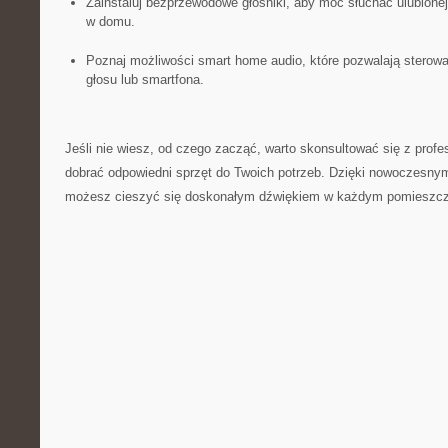
Zainstaluj bezprzewodowe głośniki, aby⁤ móc słuchać ulubion
w​ domu.
Poznaj możliwości smart home audio, które pozwalają stero
‌głosu lub smartfona.
Jeśli nie⁢ wiesz, od czego zacząć, ‍warto⁢ skonsultować⁤ się​ z ⁢prof
dobrać odpowiedni sprzęt do Twoich potrzeb. Dzięki nowoczesny
możesz cieszyć ⁣się doskonałym ⁢dźwiękiem ‌w każdym ⁢pomieszcz