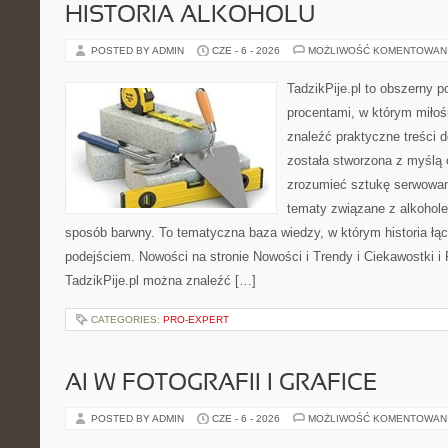
HISTORIA ALKOHOLU
POSTED BY ADMIN
CZE - 6 - 2026
MOŻLIWOŚĆ KOMENTOWAN
TadzikPije.pl to obszerny 
procentami, w którym miło
znaleźć praktyczne treści
została stworzona z myślą 
zrozumieć sztukę serwowani
tematy związane z alkohol
sposób barwny. To tematyczna baza wiedzy, w którym historia łą
podejściem. Nowości na stronie Nowości i Trendy i Ciekawostki i 
TadzikPije.pl można znaleźć […]
CATEGORIES:
PRO-EXPERT
AI W FOTOGRAFII I GRAFICE
POSTED BY ADMIN
CZE - 6 - 2026
MOŻLIWOŚĆ KOMENTOWAN