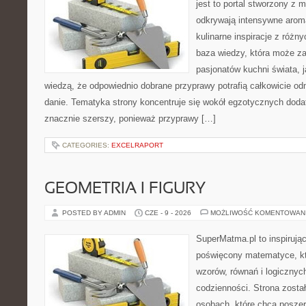
jest to portal stworzony z 
odkrywają intensywne aroma
kulinarne inspiracje z różny
baza wiedzy, która może z
pasjonatów kuchni świata, j
wiedzą, że odpowiednio dobrane przyprawy potrafią całkowicie od
danie. Tematyka strony koncentruje się wokół egzotycznych dodatk
znacznie szerszy, ponieważ przyprawy […]
CATEGORIES:
EXCELRAPORT
GEOMETRIA I FIGURY
POSTED BY ADMIN
CZE - 9 - 2026
MOŻLIWOŚĆ KOMENTOWAN
SuperMatma.pl to inspirując
poświęcony matematyce, któ
wzorów, równań i logicznyc
codzienności. Strona zosta
osobach, które chcą posze