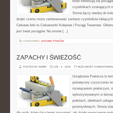
które interesują się pociąga
czytelnikach szukających in
Strona łączy wiedzę do kole
dzięki czemu może zainteresować zarówno czytelników lubiących
Ciekawe linki to Ciekawostki Kolejowe i Pociągi Towarowe. Głów
jest świat pociągów. Na stronie […]
CATEGORIES:
GATUNKI PTAKÓW
ZAPACHY I ŚWIEŻOŚĆ
POSTED BY ADMIN
CZE - 4 - 2026
MOŻLIWOŚĆ KOMENTOWAN
Urządzenia Pralnicze to te
poświęcony czyszczeniu t
rozwiązaniom pralniczym,
wykorzystywanym w domach,
pralniach, obiektach usług
przemysłowych. Strona sta
dla osób, które chcą lepiej zrozumieć, jak działa nowoczesne praln