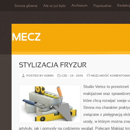
Archiwum
Redakc
Strona główna
Ale to już było
Popołudnie
MECZ
STYLIZACJA FRYZUR
POSTED BY ADMIN
CZE - 19 - 2026
MOŻLIWOŚĆ KOMENTOWA
Studio Veriss to przestrzeń
makijażowi oraz sprawdzo
które chcą rozwijać swoje 
Strona ma charakter prakty
związane z pielęgnacją skór
urody, w którym można zna
artykuły, jak i pomysły na codzienny wygląd. Polecam Makijaż kro