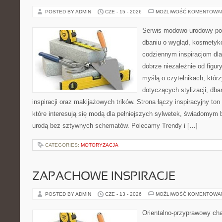
POSTED BY ADMIN
CZE - 15 - 2026
MOŻLIWOŚĆ KOMENTOWA
Serwis modowo-urodowy po
dbaniu o wygląd, kosmetyk
codziennym inspiracjom dla
dobrze niezależnie od figur
myślą o czytelnikach, któr
dotyczących stylizacji, dba
inspiracji oraz makijażowych trików. Strona łączy inspiracyjny to
które interesują się modą dla pełniejszych sylwetek, świadomym
urodą bez sztywnych schematów. Polecamy Trendy i […]
CATEGORIES:
MOTORYZACJA
ZAPACHOWE INSPIRACJE
POSTED BY ADMIN
CZE - 13 - 2026
MOŻLIWOŚĆ KOMENTOWA
Orientalno-przyprawowy char