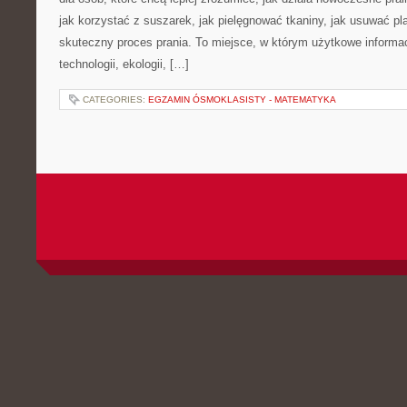
jak korzystać z suszarek, jak pielęgnować tkaniny, jak usuwać pl
skuteczny proces prania. To miejsce, w którym użytkowe informac
technologii, ekologii, […]
CATEGORIES:
EGZAMIN ÓSMOKLASISTY - MATEMATYKA