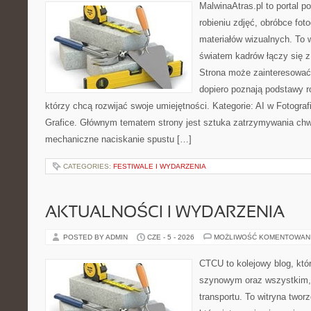
MalwinaAtras.pl to portal 
robieniu zdjęć, obróbce foto
materiałów wizualnych. To w
światem kadrów łączy się z 
Strona może zainteresować
dopiero poznają podstawy rob
którzy chcą rozwijać swoje umiejętności. Kategorie: AI w Fotografii 
Grafice. Głównym tematem strony jest sztuka zatrzymywania chwil
mechaniczne naciskanie spustu […]
CATEGORIES:
FESTIWALE I WYDARZENIA
AKTUALNOŚCI I WYDARZENIA
POSTED BY ADMIN
CZE - 5 - 2026
MOŻLIWOŚĆ KOMENTOWAN
CTCU to kolejowy blog, któr
szynowym oraz wszystkim, c
transportu. To witryna two