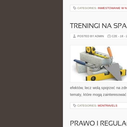
CATEGORIES:
INWESTOWANIE W 
TRENINGI NA SPA
POSTED BY ADMIN
CZE - 18 -
efektów, lecz wolą spojrzeć na zdr
tematy, które mogą zainteresować 
CATEGORIES:
MONTRAVELS
PRAWO I REGULA