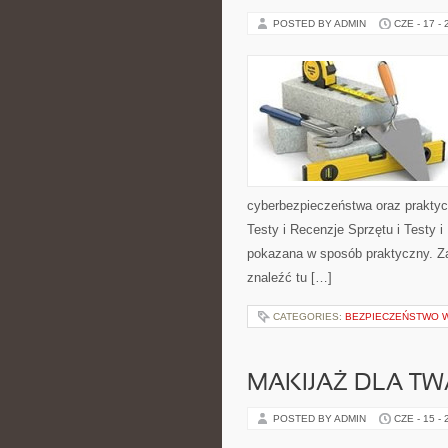
POSTED BY ADMIN
CZE - 17 -
cyberbezpieczeństwa oraz praktyc
Testy i Recenzje Sprzętu i Testy i
pokazana w sposób praktyczny. Za
znaleźć tu […]
CATEGORIES:
BEZPIECZEŃSTWO W
MAKIJAŻ DLA TW
POSTED BY ADMIN
CZE - 15 -