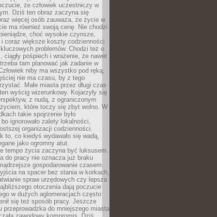
oczucie, że człowiek uczestniczy w
m. Dziś ten obraz zaczyna się
oraz więcej osób zauważa, że życie w
ie ma również swoją cenę. Nie chodzi
pieniądze, choć wysokie czynsze,
i i coraz większe koszty codzienności
 kluczowych problemów. Chodzi też o
, ciągły pośpiech i wrażenie, że nawet
trzeba tam planować jak zadanie w
 Człowiek niby ma wszystko pod ręką,
ęściej nie ma czasu, by z tego
zystać. Małe miasta przez długi czas
ten wyścig wizerunkowy. Kojarzyły się
erspektyw, z nudą, z ograniczonym
życiem, które toczy się zbyt wolno. W
dkach takie spojrzenie było
bo ignorowało zalety lokalności,
rostszej organizacji codzienności.
ak to, co kiedyś wydawało się wadą,
egane jako ogromny atut.
ze tempo życia zaczyna być luksusem.
a do pracy nie oznacza już braku
e mądrzejsze gospodarowanie czasem.
jścia na spacer bez stania w korkach,
atwianie spraw urzędowych czy lepsza
jbliższego otoczenia dają poczucie
órego w dużych aglomeracjach często
enił się też sposób pracy. Jeszcze
mu przeprowadzka do mniejszego miasta
czała zawodowy kompromis. Dziś