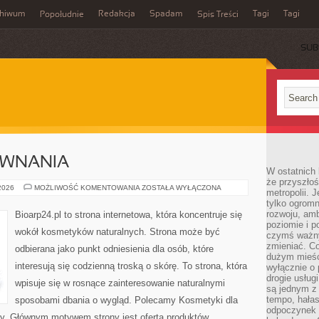
chiwum
Redakcja
Spadam
Tagi
Tagi
Popołudnie
Spis Treści
SUB
ÓWNANIA
W ostatnich 
że przyszłoś
RECENZJE
 2026
MOŻLIWOŚĆ KOMENTOWANIA
ZOSTAŁA WYŁĄCZONA
metropolii. 
I
tylko ogromn
PORÓWNANIA
rozwoju, amb
Bioarp24.pl to strona internetowa, która koncentruje się
poziomie i p
wokół kosmetyków naturalnych. Strona może być
czymś ważny
zmieniać. C
odbierana jako punkt odniesienia dla osób, które
dużym mieśc
interesują się codzienną troską o skórę. To strona, która
wyłącznie o 
drogie usług
wpisuje się w rosnące zainteresowanie naturalnymi
są jednym z
tempo, hałas
sposobami dbania o wygląd. Polecamy Kosmetyki dla
odpoczynek 
rzy. Głównym motywem strony jest oferta produktów