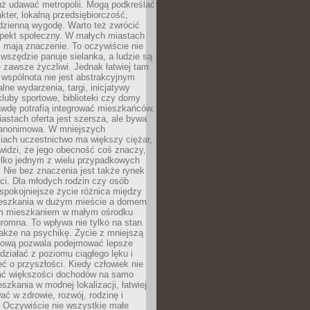
uż udawać metropolii. Mogą podkreślać
kter, lokalną przedsiębiorczość,
odzienną wygodę. Warto też zwrócić
pekt społeczny. W małych miastach
ż mają znaczenie. To oczywiście nie
wszędzie panuje sielanka, a ludzie są
 zawsze życzliwi. Jednak łatwiej tam
 wspólnota nie jest abstrakcyjnym
lne wydarzenia, targi, inicjatywy
kluby sportowe, biblioteki czy domy
awdę potrafią integrować mieszkańców.
stach oferta jest szersza, ale bywa
j anonimowa. W mniejszych
iach uczestnictwo ma większy ciężar,
widzi, że jego obecność coś znaczy,
tylko jednym z wielu przypadkowych
 Nie bez znaczenia jest także rynek
ci. Dla młodych rodzin czy osób
spokojniejsze życie różnica między
eszkania w dużym mieście a domem
m mieszkaniem w małym ośrodku
romna. To wpływa nie tylko na stan
także na psychikę. Życie z mniejszą
nsową pozwala podejmować lepsze
 działać z poziomu ciągłego lęku i
eć o przyszłości. Kiedy człowiek nie
ć większości dochodów na samo
szkania w modnej lokalizacji, łatwiej
ć w zdrowie, rozwój, rodzinę i
 Oczywiście nie wszystkie małe