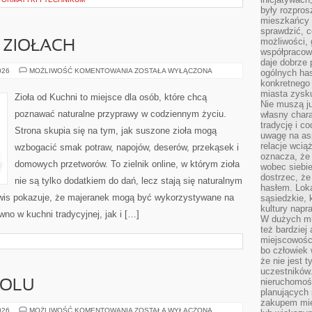
były rozpros
mieszkańcy 
sprawdzić, c
możliwości, 
 ZIOŁACH
współpracow
daje dobrze
PRZEWODNIK
026
MOŻLIWOŚĆ KOMENTOWANIA
ZOSTAŁA WYŁĄCZONA
ogólnych has
PO
konkretnego 
ZIOŁACH
miasta zysku
Zioła od Kuchni to miejsce dla osób, które chcą
Nie muszą j
poznawać naturalne przyprawy w codziennym życiu.
własny chara
tradycję i c
Strona skupia się na tym, jak suszone zioła mogą
uwagę na as
relacje wcią
wzbogacić smak potraw, napojów, deserów, przekąsek i
oznacza, że 
domowych przetworów. To zielnik online, w którym zioła
wobec siebie
dostrzec, że
nie są tylko dodatkiem do dań, lecz stają się naturalnym
hasłem. Loka
wis pokazuje, że majeranek mogą być wykorzystywane na
sąsiedzkie, 
kultury napr
no w kuchni tradycyjnej, jak i […]
W dużych mia
też bardzie
miejscowośc
bo człowiek 
że nie jest 
uczestników.
nieruchomoś
HOLU
planujących 
zakupem mi
HISTORIA
026
MOŻLIWOŚĆ KOMENTOWANIA
ZOSTAŁA WYŁĄCZONA