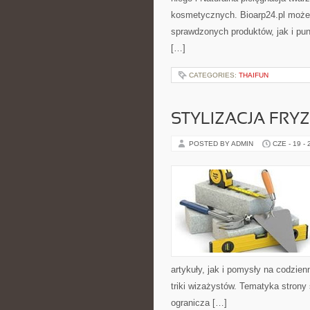
kosmetycznych. Bioarp24.pl może
sprawdzonych produktów, jak i pun
[…]
CATEGORIES:
THAIFUN
STYLIZACJA FRY
POSTED BY ADMIN
CZE - 19 -
artykuły, jak i pomysły na codzie
triki wizażystów. Tematyka strony
ogranicza […]