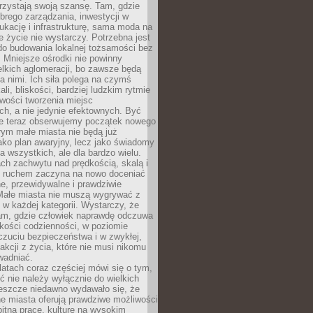
rzystają swoją szansę. Tam, gdzie
brego zarządzania, inwestycji w
dukację i infrastrukturę, sama moda na
e życie nie wystarczy. Potrzebna jest
do budowania lokalnej tożsamości bez
 Mniejsze ośrodki nie powinny
lkich aglomeracji, bo zawsze będą
a nimi. Ich siła polega na czymś
li, bliskości, bardziej ludzkim rytmie
iwości tworzenia miejsc
ch, a nie jedynie efektownych. Być
e teraz obserwujemy początek nowego
rym małe miasta nie będą już
ako plan awaryjny, lecz jako świadomy
la wszystkich, ale dla bardzo wielu.
ach zachwytu nad prędkością, skalą i
 ruchem zaczyna na nowo doceniać
lne, przewidywalne i prawdziwie
Małe miasta nie muszą wygrywać z
 w każdej kategorii. Wystarczy, że
am, gdzie człowiek naprawdę odczuwa
akości codzienności, w poziomie
czuciu bezpieczeństwa i w zwykłej,
fakcji z życia, które nie musi nikomu
wadniać.
latach coraz częściej mówi się o tym,
ć nie należy wyłącznie do wielkich
Jeszcze niedawno wydawało się, że
e miasta oferują prawdziwe możliwości
itną pracę, kulturę na wysokim