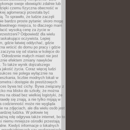
ykonuje swoje obowiązki zdalnie lub
dzięki czemu fizyczna obecność w
kiej aglomeracji przestała być
ą. To sprawiło, że ludzie zaczęli
ie bardzo proste pytanie: skoro mogę
dowolnego miejsca, to dlaczego mam
łacić wysoką cenę za życie w
przestrzeni? Odpowiedź dla wielu
zaskakująco oczywista. Lepiej
, gdzie łatwiej oddychać, gdzie
na wrócić do domu po pracy i gdzie
zaczyna się od stania w kolejce do
 Odrodzenie małych miast nie jest
cznie efektem zmiany nawyków
 To także wynik dojrzalszego
a jakość życia. Coraz więcej ludzi
sukces nie polega wyłącznie na
eszkania, liczbie modnych lokali w
lometra i dostępie do prestiżowych
kces bywa też cichy. Bywa związany z
cko ma blisko do szkoły, że można
mu na obiad bez wielkiej logistyki, że
rawdę się znają, a nie tylko mijają w
ka codzienność może nie wygląda
ie na zdjęciach, ale dla wielu osób jest
ardziej ludzka. W połowie tej
żną rolę odgrywa także internet, bo to
ki niemu mniejsze ośrodki przestają
alne. Kiedyś informacje o lokalnych
, przedsiębiorcach czy wydarzeniach