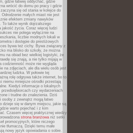
, gdzie łatwiej oddychać, gdzie
na wrócić do domu po pracy i gdzie
zaczyna się od stania w kolejce do
 Odrodzenie małych miast nie jest
cznie efektem zmiany nawyków
 To także wynik dojrzalszego
a jakość życia. Coraz więcej ludzi
sukces nie polega wyłącznie na
eszkania, liczbie modnych lokali w
lometra i dostępie do prestiżowych
kces bywa też cichy. Bywa związany z
cko ma blisko do szkoły, że można
mu na obiad bez wielkiej logistyki, że
rawdę się znają, a nie tylko mijają w
ka codzienność może nie wygląda
ie na zdjęciach, ale dla wielu osób jest
ardziej ludzka. W połowie tej
żną rolę odgrywa także internet, bo to
ki niemu mniejsze ośrodki przestają
alne. Kiedyś informacje o lokalnych
, przedsiębiorcach czy wydarzeniach
zone i trudne do znalezienia. Dziś
i osoby z zewnątrz mogą łatwo
o dzieje się w danym miejscu, jakie są
gdzie warto pojechać i z kim
ać. Czasem więcej praktycznej wiedzy
 prowadzona
strona branżowa
niż setki
eł promocyjnych, które niczego
nie tłumaczą. Dzięki temu małe
ją nowy język opowiadania o sobie.