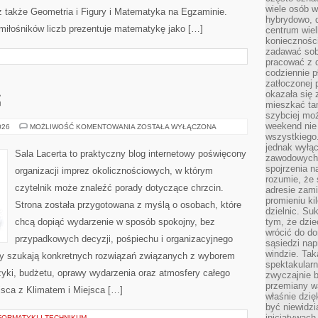
wiele osób w
także Geometria i Figury i Matematyka na Egzaminie.
hybrydowo, 
 miłośników liczb prezentuje matematykę jako […]
centrum wiel
konieczności
zadawać sob
pracować z 
codziennie p
zatłoczonej 
okazała się 
G
mieszkać tam
szybciej moż
weekend nie 
MENU
026
MOŻLIWOŚĆ KOMENTOWANIA
ZOSTAŁA WYŁĄCZONA
I
wszystkiego.
CATERING
jednak wyłą
Sala Lacerta to praktyczny blog internetowy poświęcony
zawodowych.
spojrzenia n
organizacji imprez okolicznościowych, w którym
rozumie, że 
czytelnik może znaleźć porady dotyczące chrzcin.
adresie zami
promieniu ki
Strona została przygotowana z myślą o osobach, które
dzielnic. Su
chcą dopiąć wydarzenie w sposób spokojny, bez
tym, że dzie
wrócić do do
przypadkowych decyzji, pośpiechu i organizacyjnego
sąsiedzi nap
windzie. Ta
rzy szukają konkretnych rozwiązań związanych z wyborem
spektakularn
uzyki, budżetu, oprawy wydarzenia oraz atmosfery całego
zwyczajnie b
przemiany wa
jsca z Klimatem i Miejsca […]
właśnie dzię
być niewidzi
inicjatywach
FORMATYKI I TECHNIKUM