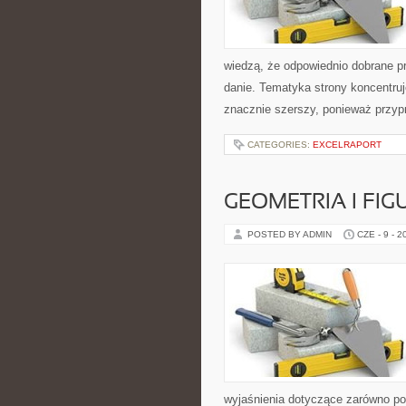
wiedzą, że odpowiednio dobrane pr
danie. Tematyka strony koncentruj
znacznie szerszy, ponieważ przyp
CATEGORIES:
EXCELRAPORT
GEOMETRIA I FIG
POSTED BY ADMIN
CZE - 9 - 2
wyjaśnienia dotyczące zarówno p