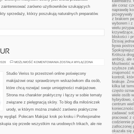
kalendarzu.
ale coraz cz
 zainteresować zarówno użytkowników szukających
naprawdę kor
kty sprzedaży, którzy poszukują naturalnych preparatów.
przegrywały 
z brakiem p
wyborem i z 
wielu przypa
krzywdzące, 
bliskości i p
Dzisiaj jedn
bywa postrz
Spokojniejs
ZUR
Krótsza drog
ambicji, al
STYLIZACJA
 2026
MOŻLIWOŚĆ KOMENTOWANIA
ZOSTAŁA WYŁĄCZONA
Możliwość wy
FRYZUR
szybsze zał
znajomość na
Studio Veriss to przestrzeń online poświęcony
kontroli, kt
makijażowi oraz sprawdzonym wskazówkom dla osób,
brakuje. Zmi
kilka lat te
które chcą rozwijać swoje umiejętności makijażowe.
często ozna
Strona ma charakter praktyczny i łączy w sobie tematy
wiele osób w
hybrydowo, 
związane z pielęgnacją skóry. To blog dla miłośniczek
centrum wiel
konieczności
urody, w którym można znaleźć zarówno praktyczne
zadawać sob
nny wygląd. Polecam Makijaż krok po kroku i Profesjonalne
pracować z 
codziennie p
 skupia się przede wszystkim na urodowych trikach, ale nie
zatłoczonej 
okazała się 