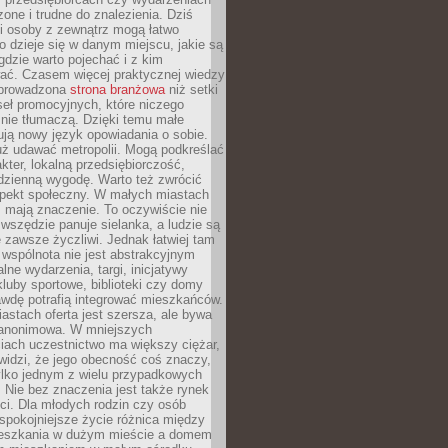
zone i trudne do znalezienia. Dziś
i osoby z zewnątrz mogą łatwo
o dzieje się w danym miejscu, jakie są
gdzie warto pojechać i z kim
ać. Czasem więcej praktycznej wiedzy
 prowadzona
strona branżowa
niż setki
eł promocyjnych, które niczego
nie tłumaczą. Dzięki temu małe
ją nowy język opowiadania o sobie.
uż udawać metropolii. Mogą podkreślać
kter, lokalną przedsiębiorczość,
odzienną wygodę. Warto też zwrócić
pekt społeczny. W małych miastach
ż mają znaczenie. To oczywiście nie
wszędzie panuje sielanka, a ludzie są
 zawsze życzliwi. Jednak łatwiej tam
 wspólnota nie jest abstrakcyjnym
lne wydarzenia, targi, inicjatywy
kluby sportowe, biblioteki czy domy
awdę potrafią integrować mieszkańców.
stach oferta jest szersza, ale bywa
j anonimowa. W mniejszych
iach uczestnictwo ma większy ciężar,
widzi, że jego obecność coś znaczy,
tylko jednym z wielu przypadkowych
 Nie bez znaczenia jest także rynek
ci. Dla młodych rodzin czy osób
spokojniejsze życie różnica między
eszkania w dużym mieście a domem