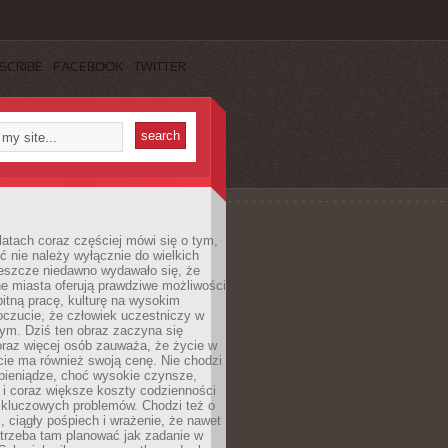
SCRIBE
FACEBOOK
TWITTER
latach coraz częściej mówi się o tym,
ć nie należy wyłącznie do wielkich
Jeszcze niedawno wydawało się, że
e miasta oferują prawdziwe możliwości
itną pracę, kulturę na wysokim
oczucie, że człowiek uczestniczy w
m. Dziś ten obraz zaczyna się
oraz więcej osób zauważa, że życie w
ie ma również swoją cenę. Nie chodzi
pieniądze, choć wysokie czynsze,
i i coraz większe koszty codzienności
 kluczowych problemów. Chodzi też o
, ciągły pośpiech i wrażenie, że nawet
trzeba tam planować jak zadanie w