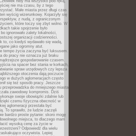
 Człowiek niby ma wszystko pod ręką,
ęściej nie ma czasu, by z tego
zystać. Małe miasta przez długi czas
ten wyścig wizerunkowy. Kojarzyły się
erspektyw, z nudą, z ograniczonym
życiem, które toczy się zbyt wolno. W
dkach takie spojrzenie było
bo ignorowało zalety lokalności,
rostszej organizacji codzienności.
ak to, co kiedyś wydawało się wadą,
egane jako ogromny atut.
ze tempo życia zaczyna być luksusem.
a do pracy nie oznacza już braku
e mądrzejsze gospodarowanie czasem.
jścia na spacer bez stania w korkach,
atwianie spraw urzędowych czy lepsza
jbliższego otoczenia dają poczucie
órego w dużych aglomeracjach często
enił się też sposób pracy. Jeszcze
mu przeprowadzka do mniejszego miasta
czała zawodowy kompromis. Dziś
ykonuje swoje obowiązki zdalnie lub
dzięki czemu fizyczna obecność w
kiej aglomeracji przestała być
ą. To sprawiło, że ludzie zaczęli
ie bardzo proste pytanie: skoro mogę
dowolnego miejsca, to dlaczego mam
łacić wysoką cenę za życie w
przestrzeni? Odpowiedź dla wielu
zaskakująco oczywista. Lepiej