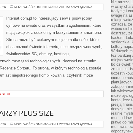
Nie muszą j
własny chara
PRAWO
 2026
MOŻLIWOŚĆ KOMENTOWANIA
ZOSTAŁA WYŁĄCZONA
I
tradycję i c
REGULACJE
uwagę na as
W
Internat.com.pl to interesujący serwis poświęcony
relacje wcią
INTERNECIE
oznacza, że 
cyfrowemu światu oraz wszystkim zagadnieniom, które
wobec siebie
mają związek z codziennym korzystaniem z smartfona.
dostrzec, że
hasłem. Loka
Strona może być ciekawym miejscem dla osób, które
sąsiedzkie, 
kultury napr
chcą poznać świecie internetu, sieci bezprzewodowych,
W dużych mia
światłowodów, 5G, chmury, hostingu,
też bardzie
miejscowośc
znych rozwiązań technologicznych. Nowości na stronie:
bo człowiek 
 Recenzje Sprzętu. To strona, w którym technologia zostaje
że nie jest 
uczestników.
miast niepotrzebnego komplikowania, czytelnik może
nieruchomoś
planujących 
zakupem mi
lub większy
 SIECI
może być og
konta, lecz 
presją fina
decyzje, nie
ARZY PLUS SIZE
realnie myśl
musi oddawa
prawo do mie
MAKIJAŻ
 2026
MOŻLIWOŚĆ KOMENTOWANIA
ZOSTAŁA WYŁĄCZONA
mu inwestowa
DLA
TWARZY
odpoczynek.