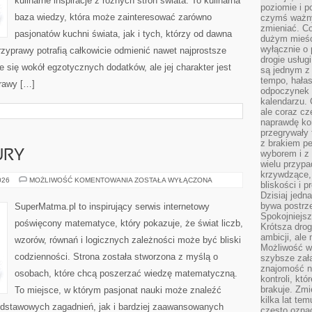
kulinarne inspiracje z różnych stron świata. To kulinarna
poziomie i p
baza wiedzy, która może zainteresować zarówno
czymś ważny
zmieniać. C
pasjonatów kuchni świata, jak i tych, którzy od dawna
dużym mieśc
wyłącznie o 
zyprawy potrafią całkowicie odmienić nawet najprostsze
drogie usług
e się wokół egzotycznych dodatków, ale jej charakter jest
są jednym z
tempo, hałas
rawy […]
odpoczynek 
kalendarzu.
ale coraz cz
naprawdę kor
przegrywały 
z brakiem p
URY
wyborem i z 
wielu przypa
krzywdzące, 
GEOMETRIA
026
MOŻLIWOŚĆ KOMENTOWANIA
ZOSTAŁA WYŁĄCZONA
bliskości i p
I
Dzisiaj jedn
FIGURY
bywa postrz
SuperMatma.pl to inspirujący serwis internetowy
Spokojniejs
poświęcony matematyce, który pokazuje, że świat liczb,
Krótsza drog
ambicji, al
wzorów, równań i logicznych zależności może być bliski
Możliwość wy
codzienności. Strona została stworzona z myślą o
szybsze zał
znajomość na
osobach, które chcą poszerzać wiedzę matematyczną.
kontroli, kt
brakuje. Zmi
To miejsce, w którym pasjonat nauki może znaleźć
kilka lat te
odstawowych zagadnień, jak i bardziej zaawansowanych
często ozna