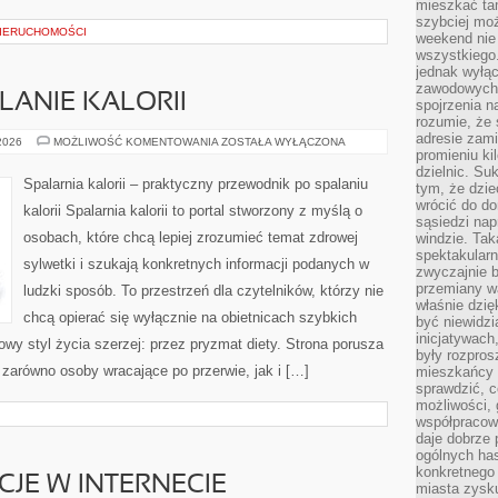
mieszkać tam
szybciej moż
NIERUCHOMOŚCI
weekend nie 
wszystkiego.
jednak wyłą
zawodowych.
LANIE KALORII
spojrzenia n
rozumie, że 
adresie zami
TRENINGI
 2026
MOŻLIWOŚĆ KOMENTOWANIA
ZOSTAŁA WYŁĄCZONA
NA
promieniu ki
SPALANIE
dzielnic. Su
KALORII
Spalarnia kalorii – praktyczny przewodnik po spalaniu
tym, że dzie
wrócić do do
kalorii Spalarnia kalorii to portal stworzony z myślą o
sąsiedzi nap
osobach, które chcą lepiej zrozumieć temat zdrowej
windzie. Ta
spektakularn
sylwetki i szukają konkretnych informacji podanych w
zwyczajnie b
przemiany wa
ludzki sposób. To przestrzeń dla czytelników, którzy nie
właśnie dzię
chcą opierać się wyłącznie na obietnicach szybkich
być niewidzi
inicjatywach
owy styl życia szerzej: przez pryzmat diety. Strona porusza
były rozpros
zarówno osoby wracające po przerwie, jak i […]
mieszkańcy 
sprawdzić, c
możliwości, 
współpracow
daje dobrze
ogólnych has
konkretnego 
CJE W INTERNECIE
miasta zysku