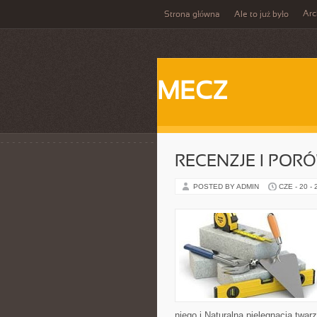
Ar
Strona główna
Ale to już było
MECZ
RECENZJE I POR
POSTED BY ADMIN
CZE - 20 -
niego i Naturalna pielęgnacja twa