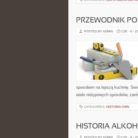
PRZEWODNIK PO
POSTED BY ADMIN
CZE - 6 - 2
sposobem na lepszą kuchnię. Ser
wiele nietypowych sposobów, zarów
CATEGORIES:
HISTORIA CHIN
HISTORIA ALKO
POSTED BY ADMIN
CZE - 6 - 2