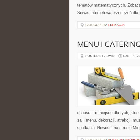
tematów matematycznych. Zobacz 
Serwis internetowa przestrzeń dla
CATEGORIES:
EDUKACJA
MENU I CATERIN
POSTED BY ADMIN
CZE - 7 - 2
chaosu. To miejsce dla tych, któ
sali, menu, dekoracji, atrakcji, m
spotkania. Nowości na stronie Mie
CATEGORIES:
DLA STUDENTÓW IN