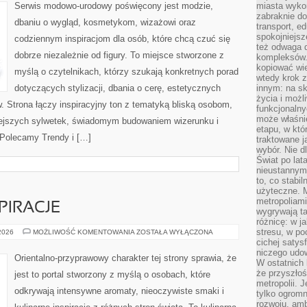
PLUS
Serwis modowo-urodowy poświęcony jest modzie,
miasta wyko
SIZE
zabraknie do
dbaniu o wygląd, kosmetykom, wizażowi oraz
transport, e
spokojniejsz
codziennym inspiracjom dla osób, które chcą czuć się
też odwaga 
dobrze niezależnie od figury. To miejsce stworzone z
kompleksów.
kopiować wie
myślą o czytelnikach, którzy szukają konkretnych porad
wtedy krok z
dotyczących stylizacji, dbania o cerę, estetycznych
innym: na ska
życia i możl
w. Strona łączy inspiracyjny ton z tematyką bliską osobom,
funkcjonalny
może właśni
łniejszych sylwetek, świadomym budowaniem wizerunku i
etapu, w któ
Polecamy Trendy i […]
traktowane j
wybór. Nie d
Świat po lat
nieustannym
to, co stabi
użyteczne. 
metropoliami
PIRACJE
wygrywają t
różnicę: w j
stresu, w po
ZAPACHOWE
 2026
MOŻLIWOŚĆ KOMENTOWANIA
ZOSTAŁA WYŁĄCZONA
INSPIRACJE
cichej satys
niczego udo
Orientalno-przyprawowy charakter tej strony sprawia, że
W ostatnich 
że przyszłoś
jest to portal stworzony z myślą o osobach, które
metropolii. 
odkrywają intensywne aromaty, nieoczywiste smaki i
tylko ogromn
rozwoju, amb