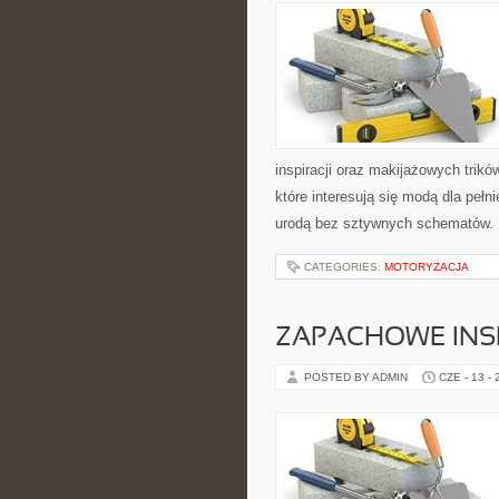
inspiracji oraz makijażowych trikó
które interesują się modą dla pe
urodą bez sztywnych schematów. 
CATEGORIES:
MOTORYZACJA
ZAPACHOWE INS
POSTED BY ADMIN
CZE - 13 -