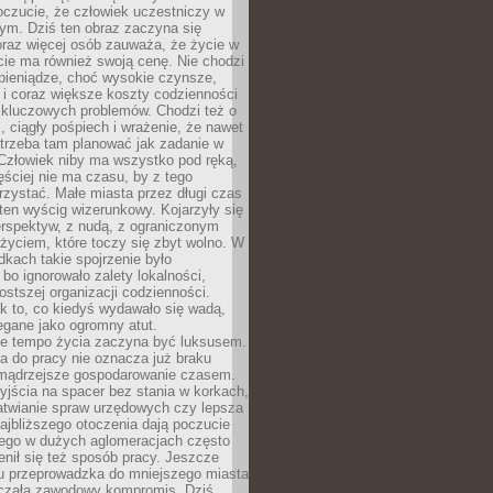
oczucie, że człowiek uczestniczy w
m. Dziś ten obraz zaczyna się
oraz więcej osób zauważa, że życie w
ie ma również swoją cenę. Nie chodzi
pieniądze, choć wysokie czynsze,
i i coraz większe koszty codzienności
 kluczowych problemów. Chodzi też o
, ciągły pośpiech i wrażenie, że nawet
trzeba tam planować jak zadanie w
 Człowiek niby ma wszystko pod ręką,
ęściej nie ma czasu, by z tego
zystać. Małe miasta przez długi czas
ten wyścig wizerunkowy. Kojarzyły się
erspektyw, z nudą, z ograniczonym
życiem, które toczy się zbyt wolno. W
dkach takie spojrzenie było
bo ignorowało zalety lokalności,
rostszej organizacji codzienności.
ak to, co kiedyś wydawało się wadą,
egane jako ogromny atut.
ze tempo życia zaczyna być luksusem.
a do pracy nie oznacza już braku
e mądrzejsze gospodarowanie czasem.
jścia na spacer bez stania w korkach,
atwianie spraw urzędowych czy lepsza
jbliższego otoczenia dają poczucie
órego w dużych aglomeracjach często
enił się też sposób pracy. Jeszcze
mu przeprowadzka do mniejszego miasta
czała zawodowy kompromis. Dziś