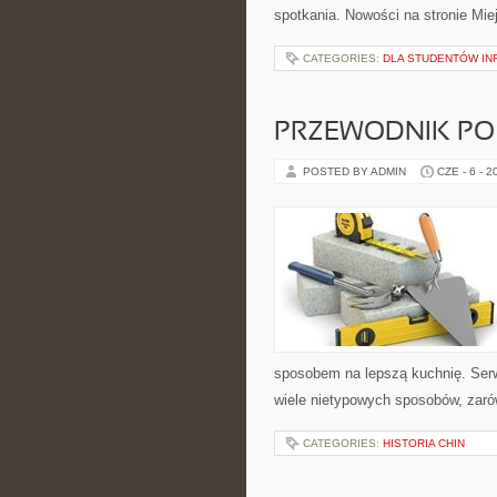
spotkania. Nowości na stronie Mie
CATEGORIES:
DLA STUDENTÓW IN
PRZEWODNIK PO
POSTED BY ADMIN
CZE - 6 - 2
sposobem na lepszą kuchnię. Ser
wiele nietypowych sposobów, zarów
CATEGORIES:
HISTORIA CHIN