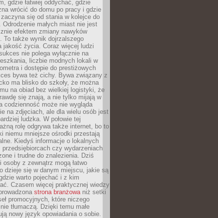
, gdzie łatwiej oddychać, gdzie
na wrócić do domu po pracy i gdzie
zaczyna się od stania w kolejce do
 Odrodzenie małych miast nie jest
cznie efektem zmiany nawyków
 To także wynik dojrzalszego
a jakość życia. Coraz więcej ludzi
sukces nie polega wyłącznie na
eszkania, liczbie modnych lokali w
lometra i dostępie do prestiżowych
kces bywa też cichy. Bywa związany z
cko ma blisko do szkoły, że można
mu na obiad bez wielkiej logistyki, że
rawdę się znają, a nie tylko mijają w
ka codzienność może nie wygląda
ie na zdjęciach, ale dla wielu osób jest
ardziej ludzka. W połowie tej
żną rolę odgrywa także internet, bo to
ki niemu mniejsze ośrodki przestają
alne. Kiedyś informacje o lokalnych
, przedsiębiorcach czy wydarzeniach
zone i trudne do znalezienia. Dziś
i osoby z zewnątrz mogą łatwo
o dzieje się w danym miejscu, jakie są
gdzie warto pojechać i z kim
ać. Czasem więcej praktycznej wiedzy
 prowadzona
strona branżowa
niż setki
eł promocyjnych, które niczego
nie tłumaczą. Dzięki temu małe
ją nowy język opowiadania o sobie.