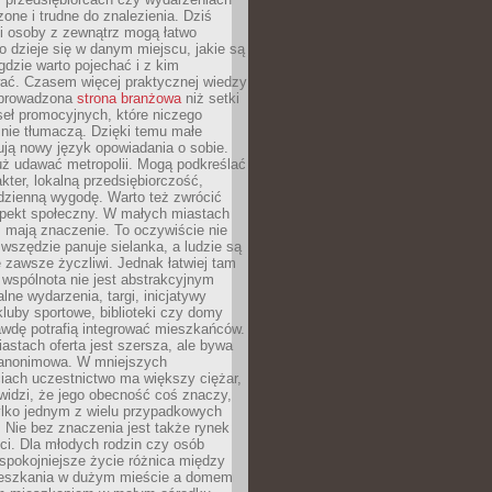
zone i trudne do znalezienia. Dziś
i osoby z zewnątrz mogą łatwo
o dzieje się w danym miejscu, jakie są
gdzie warto pojechać i z kim
ać. Czasem więcej praktycznej wiedzy
 prowadzona
strona branżowa
niż setki
eł promocyjnych, które niczego
nie tłumaczą. Dzięki temu małe
ją nowy język opowiadania o sobie.
uż udawać metropolii. Mogą podkreślać
kter, lokalną przedsiębiorczość,
odzienną wygodę. Warto też zwrócić
pekt społeczny. W małych miastach
ż mają znaczenie. To oczywiście nie
wszędzie panuje sielanka, a ludzie są
 zawsze życzliwi. Jednak łatwiej tam
 wspólnota nie jest abstrakcyjnym
lne wydarzenia, targi, inicjatywy
kluby sportowe, biblioteki czy domy
awdę potrafią integrować mieszkańców.
stach oferta jest szersza, ale bywa
j anonimowa. W mniejszych
iach uczestnictwo ma większy ciężar,
widzi, że jego obecność coś znaczy,
tylko jednym z wielu przypadkowych
 Nie bez znaczenia jest także rynek
ci. Dla młodych rodzin czy osób
spokojniejsze życie różnica między
eszkania w dużym mieście a domem