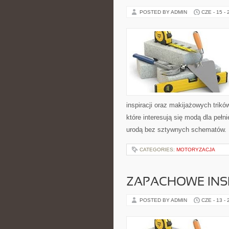
POSTED BY ADMIN
CZE - 15 -
inspiracji oraz makijażowych trikó
które interesują się modą dla pe
urodą bez sztywnych schematów. 
CATEGORIES:
MOTORYZACJA
ZAPACHOWE INS
POSTED BY ADMIN
CZE - 13 -