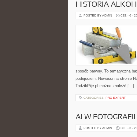
HISTORIA ALKO
POSTED BY ADMIN
CZE - 6 - 2
sposób barwny. To tematyczna baz
podejściem. Nowości na stronie No
TadzikPije.pl można znaleźć […]
CATEGORIES:
PRO-EXPERT
AI W FOTOGRAFII 
POSTED BY ADMIN
CZE - 6 - 2