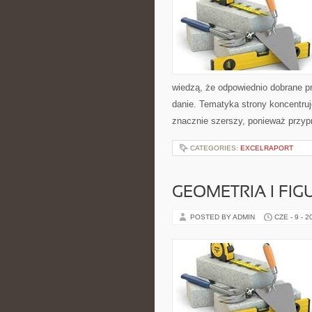
wiedzą, że odpowiednio dobrane pr
danie. Tematyka strony koncentruj
znacznie szerszy, ponieważ przyp
CATEGORIES:
EXCELRAPORT
GEOMETRIA I FIG
POSTED BY ADMIN
CZE - 9 - 2