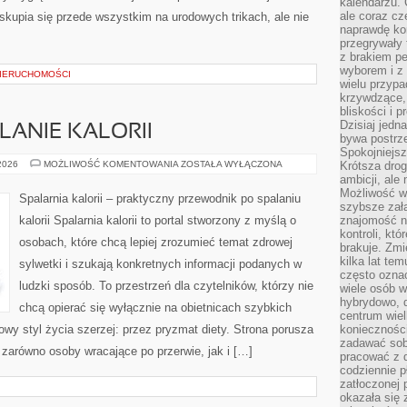
kalendarzu.
ale coraz cz
 skupia się przede wszystkim na urodowych trikach, ale nie
naprawdę kor
przegrywały 
z brakiem p
wyborem i z 
NIERUCHOMOŚCI
wielu przypa
krzywdzące, 
bliskości i p
Dzisiaj jedn
LANIE KALORII
bywa postrz
Spokojniejs
TRENINGI
 2026
MOŻLIWOŚĆ KOMENTOWANIA
ZOSTAŁA WYŁĄCZONA
Krótsza drog
NA
ambicji, al
SPALANIE
Możliwość wy
KALORII
Spalarnia kalorii – praktyczny przewodnik po spalaniu
szybsze zał
kalorii Spalarnia kalorii to portal stworzony z myślą o
znajomość na
kontroli, kt
osobach, które chcą lepiej zrozumieć temat zdrowej
brakuje. Zmi
kilka lat te
sylwetki i szukają konkretnych informacji podanych w
często ozna
ludzki sposób. To przestrzeń dla czytelników, którzy nie
wiele osób w
hybrydowo, 
chcą opierać się wyłącznie na obietnicach szybkich
centrum wiel
owy styl życia szerzej: przez pryzmat diety. Strona porusza
konieczności
zadawać sob
zarówno osoby wracające po przerwie, jak i […]
pracować z 
codziennie p
zatłoczonej 
okazała się 