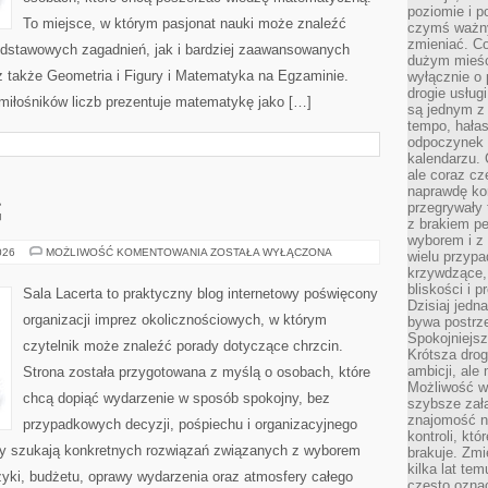
poziomie i p
To miejsce, w którym pasjonat nauki może znaleźć
czymś ważny
zmieniać. C
odstawowych zagadnień, jak i bardziej zaawansowanych
dużym mieśc
także Geometria i Figury i Matematyka na Egzaminie.
wyłącznie o 
drogie usług
 miłośników liczb prezentuje matematykę jako […]
są jednym z
tempo, hałas
odpoczynek 
kalendarzu.
ale coraz cz
naprawdę kor
przegrywały 
G
z brakiem p
wyborem i z 
MENU
026
MOŻLIWOŚĆ KOMENTOWANIA
ZOSTAŁA WYŁĄCZONA
wielu przypa
I
krzywdzące, 
CATERING
bliskości i p
Sala Lacerta to praktyczny blog internetowy poświęcony
Dzisiaj jedn
organizacji imprez okolicznościowych, w którym
bywa postrz
Spokojniejs
czytelnik może znaleźć porady dotyczące chrzcin.
Krótsza drog
ambicji, al
Strona została przygotowana z myślą o osobach, które
Możliwość wy
chcą dopiąć wydarzenie w sposób spokojny, bez
szybsze zał
znajomość na
przypadkowych decyzji, pośpiechu i organizacyjnego
kontroli, kt
rzy szukają konkretnych rozwiązań związanych z wyborem
brakuje. Zmi
kilka lat te
uzyki, budżetu, oprawy wydarzenia oraz atmosfery całego
często ozna