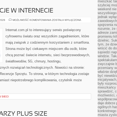
mieszkać tam
szybciej moż
weekend nie 
CJE W INTERNECIE
wszystkiego.
jednak wyłą
PRAWO
 2026
MOŻLIWOŚĆ KOMENTOWANIA
ZOSTAŁA WYŁĄCZONA
zawodowych.
I
spojrzenia n
REGULACJE
rozumie, że 
W
Internat.com.pl to interesujący serwis poświęcony
INTERNECIE
adresie zami
cyfrowemu światu oraz wszystkim zagadnieniom, które
promieniu ki
dzielnic. Su
mają związek z codziennym korzystaniem z smartfona.
tym, że dzie
wrócić do do
Strona może być ciekawym miejscem dla osób, które
sąsiedzi nap
chcą poznać świecie internetu, sieci bezprzewodowych,
windzie. Ta
spektakularn
światłowodów, 5G, chmury, hostingu,
zwyczajnie b
znych rozwiązań technologicznych. Nowości na stronie:
przemiany wa
właśnie dzię
 Recenzje Sprzętu. To strona, w którym technologia zostaje
być niewidzi
inicjatywach
miast niepotrzebnego komplikowania, czytelnik może
były rozpros
mieszkańcy 
sprawdzić, c
możliwości, 
 SIECI
współpracow
daje dobrze
ogólnych has
konkretnego 
ARZY PLUS SIZE
miasta zysku