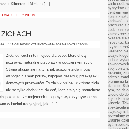
wiele osób w
jsca z Klimatem i Miejsca […]
hybrydowo, 
centrum wiel
FORMATYKI I TECHNIKUM
konieczności
zadawać sob
pracować z 
codziennie p
 ZIOŁACH
zatłoczonej 
okazała się 
mieszkać tam
PRZEWODNIK
026
MOŻLIWOŚĆ KOMENTOWANIA
ZOSTAŁA WYŁĄCZONA
szybciej moż
PO
ZIOŁACH
weekend nie 
Zioła od Kuchni to miejsce dla osób, które chcą
wszystkiego.
jednak wyłą
poznawać naturalne przyprawy w codziennym życiu.
zawodowych.
spojrzenia n
Strona skupia się na tym, jak suszone zioła mogą
rozumie, że 
wzbogacić smak potraw, napojów, deserów, przekąsek i
adresie zami
promieniu ki
domowych przetworów. To zielnik online, w którym zioła
dzielnic. Su
nie są tylko dodatkiem do dań, lecz stają się naturalnym
tym, że dzie
wrócić do do
wis pokazuje, że majeranek mogą być wykorzystywane na
sąsiedzi nap
windzie. Ta
no w kuchni tradycyjnej, jak i […]
spektakularn
zwyczajnie b
przemiany wa
właśnie dzię
być niewidzi
inicjatywach