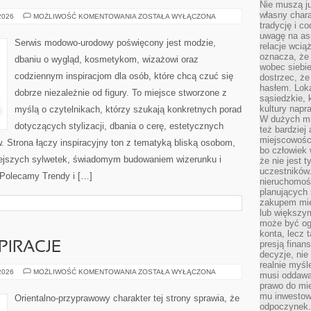
Nie muszą j
własny chara
MAKIJAŻ
 2026
MOŻLIWOŚĆ KOMENTOWANIA
ZOSTAŁA WYŁĄCZONA
DLA
tradycję i c
TWARZY
uwagę na as
PLUS
Serwis modowo-urodowy poświęcony jest modzie,
relacje wcią
SIZE
oznacza, że 
dbaniu o wygląd, kosmetykom, wizażowi oraz
wobec siebie
codziennym inspiracjom dla osób, które chcą czuć się
dostrzec, że
hasłem. Loka
dobrze niezależnie od figury. To miejsce stworzone z
sąsiedzkie, 
kultury napr
myślą o czytelnikach, którzy szukają konkretnych porad
W dużych mia
dotyczących stylizacji, dbania o cerę, estetycznych
też bardzie
miejscowośc
w. Strona łączy inspiracyjny ton z tematyką bliską osobom,
bo człowiek 
łniejszych sylwetek, świadomym budowaniem wizerunku i
że nie jest 
uczestników.
Polecamy Trendy i […]
nieruchomoś
planujących 
zakupem mi
lub większy
może być og
konta, lecz 
presją fina
PIRACJE
decyzje, nie
realnie myśl
ZAPACHOWE
 2026
MOŻLIWOŚĆ KOMENTOWANIA
ZOSTAŁA WYŁĄCZONA
musi oddawa
INSPIRACJE
prawo do mie
mu inwestowa
Orientalno-przyprawowy charakter tej strony sprawia, że
odpoczynek.