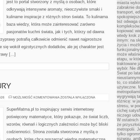
jest to portal stworzony z myślą o osobach, które
miasta wyko
zabraknie do
odkrywają intensywne aromaty, nieoczywiste smaki i
transport, e
kulinarne inspiracje z różnych stron świata. To kulinarna
spokojniejsz
też odwaga 
baza wiedzy, która może zainteresować zarówno
kompleksów.
kopiować wie
pasjonatów kuchni świata, jak i tych, którzy od dawna
wtedy krok z
zyprawy potrafią całkowicie odmienić nawet najprostsze
innym: na ska
życia i możl
e się wokół egzotycznych dodatków, ale jej charakter jest
funkcjonalny
rawy […]
może właśni
etapu, w któ
traktowane j
wybór. Nie d
Świat po lat
nieustannym
to, co stabi
URY
użyteczne. 
metropoliami
wygrywają t
GEOMETRIA
026
MOŻLIWOŚĆ KOMENTOWANIA
ZOSTAŁA WYŁĄCZONA
I
różnicę: w j
FIGURY
stresu, w po
SuperMatma.pl to inspirujący serwis internetowy
cichej satys
niczego udo
poświęcony matematyce, który pokazuje, że świat liczb,
W ostatnich 
wzorów, równań i logicznych zależności może być bliski
że przyszłoś
metropolii. 
codzienności. Strona została stworzona z myślą o
tylko ogromn
rozwoju, amb
osobach, które chcą poszerzać wiedzę matematyczną.