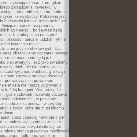
rzystają swoją szansę. Tam, gdzie
brego zarządzania, inwestycji w
dukację i infrastrukturę, sama moda na
e życie nie wystarczy. Potrzebna jest
do budowania lokalnej tożsamości bez
 Mniejsze ośrodki nie powinny
lkich aglomeracji, bo zawsze będą
a nimi. Ich siła polega na czymś
li, bliskości, bardziej ludzkim rytmie
iwości tworzenia miejsc
ch, a nie jedynie efektownych. Być
e teraz obserwujemy początek nowego
rym małe miasta nie będą już
ako plan awaryjny, lecz jako świadomy
la wszystkich, ale dla bardzo wielu.
ach zachwytu nad prędkością, skalą i
 ruchem zaczyna na nowo doceniać
lne, przewidywalne i prawdziwie
Małe miasta nie muszą wygrywać z
 w każdej kategorii. Wystarczy, że
am, gdzie człowiek naprawdę odczuwa
akości codzienności, w poziomie
czuciu bezpieczeństwa i w zwykłej,
fakcji z życia, które nie musi nikomu
wadniać.
latach coraz częściej mówi się o tym,
ć nie należy wyłącznie do wielkich
Jeszcze niedawno wydawało się, że
e miasta oferują prawdziwe możliwości
itną pracę, kulturę na wysokim