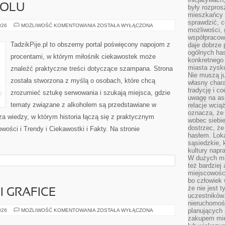
HOLU
były rozpros
mieszkańcy 
sprawdzić, c
HISTORIA
026
MOŻLIWOŚĆ KOMENTOWANIA
ZOSTAŁA WYŁĄCZONA
możliwości, 
ALKOHOLU
współpracow
TadzikPije.pl to obszerny portal poświęcony napojom z
daje dobrze
ogólnych has
procentami, w którym miłośnik ciekawostek może
konkretnego 
miasta zysku
znaleźć praktyczne treści dotyczące szampana. Strona
Nie muszą j
została stworzona z myślą o osobach, które chcą
własny chara
tradycję i c
zrozumieć sztukę serwowania i szukają miejsca, gdzie
uwagę na as
tematy związane z alkoholem są przedstawiane w
relacje wcią
oznacza, że 
a wiedzy, w którym historia łączą się z praktycznym
wobec siebie
dostrzec, że
wości i Trendy i Ciekawostki i Fakty. Na stronie
hasłem. Loka
sąsiedzkie, 
kultury napr
W dużych mia
też bardzie
miejscowośc
bo człowiek 
że nie jest 
I GRAFICE
uczestników.
nieruchomoś
AI
planujących 
026
MOŻLIWOŚĆ KOMENTOWANIA
ZOSTAŁA WYŁĄCZONA
W
zakupem mi
FOTOGRAFII