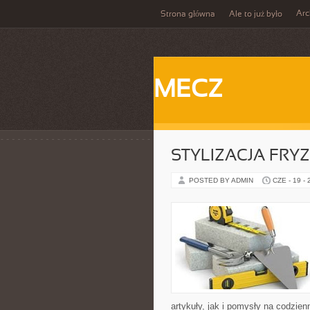
Ar
Strona główna
Ale to już było
MECZ
STYLIZACJA FRY
POSTED BY ADMIN
CZE - 19 -
artykuły, jak i pomysły na codzie