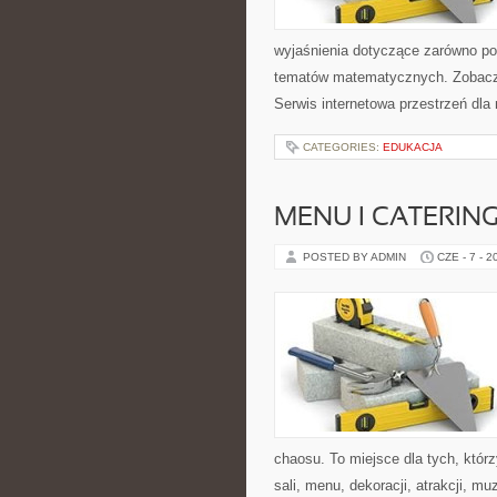
wyjaśnienia dotyczące zarówno p
tematów matematycznych. Zobacz 
Serwis internetowa przestrzeń dla
CATEGORIES:
EDUKACJA
MENU I CATERIN
POSTED BY ADMIN
CZE - 7 - 2
chaosu. To miejsce dla tych, któ
sali, menu, dekoracji, atrakcji, m