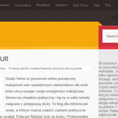
chiwum
Redakcja
Spadam
Tagi
Tagi
Popołudnie
Spis Treści
SUB
ZUR
W ostatnich 
że przyszłoś
STYLIZACJA
 2026
MOŻLIWOŚĆ KOMENTOWANIA
ZOSTAŁA WYŁĄCZONA
metropolii. 
FRYZUR
tylko ogromn
Studio Veriss to przestrzeń online poświęcony
rozwoju, amb
poziomie i p
makijażowi oraz sprawdzonym wskazówkom dla osób,
czymś ważny
zmieniać. C
które chcą rozwijać swoje umiejętności makijażowe.
dużym mieśc
Strona ma charakter praktyczny i łączy w sobie tematy
wyłącznie o 
drogie usług
związane z pielęgnacją skóry. To blog dla miłośniczek
są jednym z
urody, w którym można znaleźć zarówno praktyczne
tempo, hałas
odpoczynek 
nny wygląd. Polecam Makijaż krok po kroku i Profesjonalne