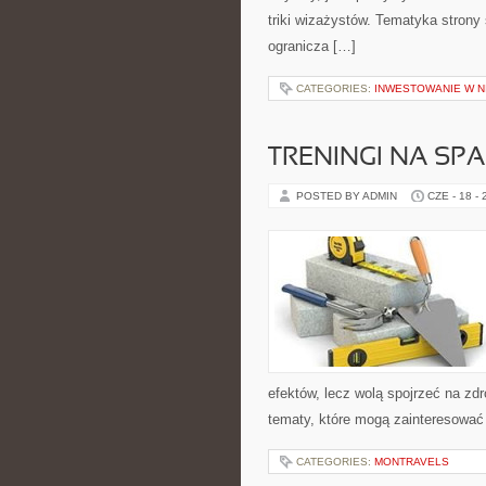
triki wizażystów. Tematyka strony
ogranicza […]
CATEGORIES:
INWESTOWANIE W 
TRENINGI NA SPA
POSTED BY ADMIN
CZE - 18 -
efektów, lecz wolą spojrzeć na zdr
tematy, które mogą zainteresować 
CATEGORIES:
MONTRAVELS