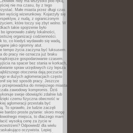
 Człowiek niby ma wszystko pod ręką,
ęściej nie ma czasu, by z tego
zystać. Małe miasta przez długi czas
ten wyścig wizerunkowy. Kojarzyły się
erspektyw, z nudą, z ograniczonym
życiem, które toczy się zbyt wolno. W
dkach takie spojrzenie było
bo ignorowało zalety lokalności,
rostszej organizacji codzienności.
ak to, co kiedyś wydawało się wadą,
egane jako ogromny atut.
ze tempo życia zaczyna być luksusem.
a do pracy nie oznacza już braku
e mądrzejsze gospodarowanie czasem.
jścia na spacer bez stania w korkach,
atwianie spraw urzędowych czy lepsza
jbliższego otoczenia dają poczucie
órego w dużych aglomeracjach często
enił się też sposób pracy. Jeszcze
mu przeprowadzka do mniejszego miasta
czała zawodowy kompromis. Dziś
ykonuje swoje obowiązki zdalnie lub
dzięki czemu fizyczna obecność w
kiej aglomeracji przestała być
ą. To sprawiło, że ludzie zaczęli
ie bardzo proste pytanie: skoro mogę
dowolnego miejsca, to dlaczego mam
łacić wysoką cenę za życie w
przestrzeni? Odpowiedź dla wielu
zaskakująco oczywista. Lepiej