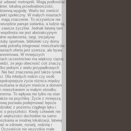
uż udawać metropolii. Mogą podkreślać
kter, lokalną przedsiębiorczość,
odzienną wygodę. Warto też zwrócić
pekt społeczny. W małych miastach
ż mają znaczenie. To oczywiście nie
wszędzie panuje sielanka, a ludzie są
 zawsze życzliwi. Jednak łatwiej tam
 wspólnota nie jest abstrakcyjnym
lne wydarzenia, targi, inicjatywy
kluby sportowe, biblioteki czy domy
awdę potrafią integrować mieszkańców.
stach oferta jest szersza, ale bywa
j anonimowa. W mniejszych
iach uczestnictwo ma większy ciężar,
widzi, że jego obecność coś znaczy,
tylko jednym z wielu przypadkowych
 Nie bez znaczenia jest także rynek
ci. Dla młodych rodzin czy osób
spokojniejsze życie różnica między
eszkania w dużym mieście a domem
m mieszkaniem w małym ośrodku
romna. To wpływa nie tylko na stan
także na psychikę. Życie z mniejszą
nsową pozwala podejmować lepsze
 działać z poziomu ciągłego lęku i
eć o przyszłości. Kiedy człowiek nie
ć większości dochodów na samo
szkania w modnej lokalizacji, łatwiej
ć w zdrowie, rozwój, rodzinę i
 Oczywiście nie wszystkie małe