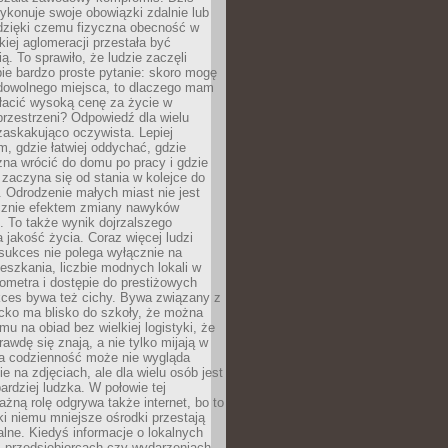
ykonuje swoje obowiązki zdalnie lub
dzięki czemu fizyczna obecność w
kiej aglomeracji przestała być
ą. To sprawiło, że ludzie zaczęli
ie bardzo proste pytanie: skoro mogę
dowolnego miejsca, to dlaczego mam
łacić wysoką cenę za życie w
przestrzeni? Odpowiedź dla wielu
zaskakująco oczywista. Lepiej
, gdzie łatwiej oddychać, gdzie
na wrócić do domu po pracy i gdzie
zaczyna się od stania w kolejce do
 Odrodzenie małych miast nie jest
cznie efektem zmiany nawyków
 To także wynik dojrzalszego
a jakość życia. Coraz więcej ludzi
sukces nie polega wyłącznie na
eszkania, liczbie modnych lokali w
lometra i dostępie do prestiżowych
kces bywa też cichy. Bywa związany z
cko ma blisko do szkoły, że można
mu na obiad bez wielkiej logistyki, że
rawdę się znają, a nie tylko mijają w
ka codzienność może nie wygląda
ie na zdjęciach, ale dla wielu osób jest
ardziej ludzka. W połowie tej
żną rolę odgrywa także internet, bo to
ki niemu mniejsze ośrodki przestają
alne. Kiedyś informacje o lokalnych
, przedsiębiorcach czy wydarzeniach