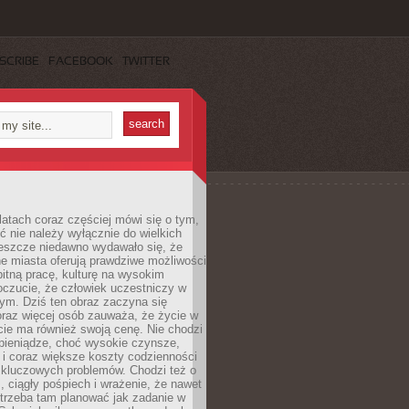
SCRIBE
FACEBOOK
TWITTER
latach coraz częściej mówi się o tym,
ć nie należy wyłącznie do wielkich
Jeszcze niedawno wydawało się, że
e miasta oferują prawdziwe możliwości
itną pracę, kulturę na wysokim
oczucie, że człowiek uczestniczy w
m. Dziś ten obraz zaczyna się
oraz więcej osób zauważa, że życie w
ie ma również swoją cenę. Nie chodzi
pieniądze, choć wysokie czynsze,
i i coraz większe koszty codzienności
 kluczowych problemów. Chodzi też o
, ciągły pośpiech i wrażenie, że nawet
trzeba tam planować jak zadanie w