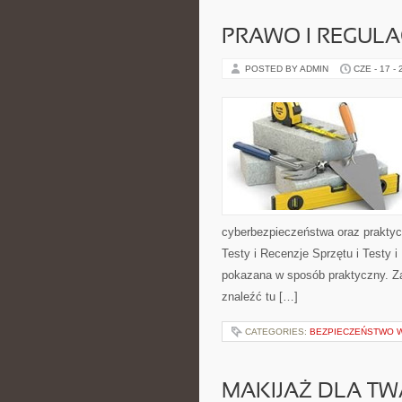
PRAWO I REGULA
POSTED BY ADMIN
CZE - 17 -
cyberbezpieczeństwa oraz praktyc
Testy i Recenzje Sprzętu i Testy i
pokazana w sposób praktyczny. Za
znaleźć tu […]
CATEGORIES:
BEZPIECZEŃSTWO W
MAKIJAŻ DLA TW