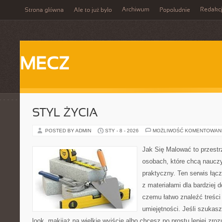
Archiwum
Redakc
Strona główna
Ale to już było
Popołudnie
MECZ
STYL ŻYCIA
POSTED BY ADMIN
STY - 8 - 2026
MOŻLIWOŚĆ KOMENTOWAN
Jak Się Malować to przestr
osobach, które chcą naucz
praktyczny. Ten serwis łąc
z materiałami dla bardziej 
czemu łatwo znaleźć treśc
umiejętności. Jeśli szukas
look, makijaż na wielkie wyjście albo chcesz po prostu lepiej zroz