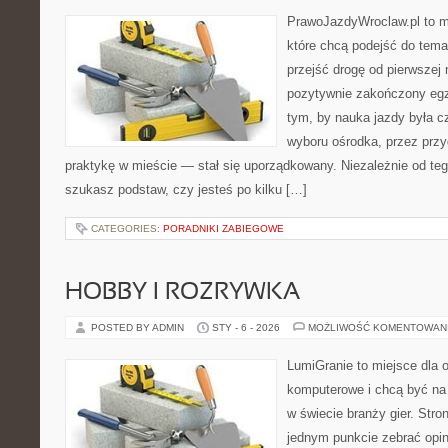
PrawoJazdyWroclaw.pl to m
które chcą podejść do tema
przejść drogę od pierwszej 
pozytywnie zakończony egz
tym, by nauka jazdy była c
wyboru ośrodka, przez przyg
praktykę w mieście — stał się uporządkowany. Niezależnie od teg
szukasz podstaw, czy jesteś po kilku […]
CATEGORIES:
PORADNIKI ZABIEGOWE
HOBBY I ROZRYWKA
POSTED BY ADMIN
STY - 6 - 2026
MOŻLIWOŚĆ KOMENTOWAN
LumiGranie to miejsce dla o
komputerowe i chcą być na 
w świecie branży gier. Stro
jednym punkcie zebrać opini