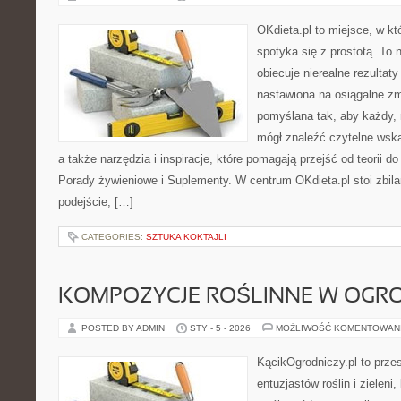
OKdieta.pl to miejsce, w k
spotyka się z prostotą. To n
obiecuje nierealne rezultaty
nastawiona na osiągalne zm
pomyślana tak, aby każdy, n
mógł znaleźć czytelne wska
a także narzędzia i inspiracje, które pomagają przejść od teorii d
Porady żywieniowe i Suplementy. W centrum OKdieta.pl stoi zbil
podejście, […]
CATEGORIES:
SZTUKA KOKTAJLI
KOMPOZYCJE ROŚLINNE W OGRO
POSTED BY ADMIN
STY - 5 - 2026
MOŻLIWOŚĆ KOMENTOWAN
KącikOgrodniczy.pl to prze
entuzjastów roślin i zieleni