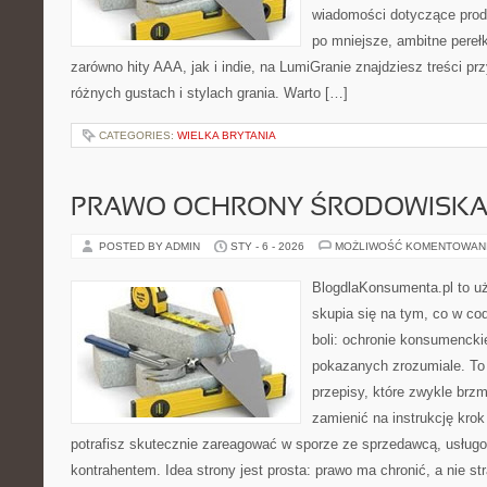
wiadomości dotyczące produ
po mniejsze, ambitne perełki
zarówno hity AAA, jak i indie, na LumiGranie znajdziesz treści p
różnych gustach i stylach grania. Warto […]
CATEGORIES:
WIELKA BRYTANIA
PRAWO OCHRONY ŚRODOWISK
POSTED BY ADMIN
STY - 6 - 2026
MOŻLIWOŚĆ KOMENTOWAN
BlogdlaKonsumenta.pl to uż
skupia się na tym, co w co
boli: ochronie konsumencki
pokazanych zrozumiale. To 
przepisy, które zwykle brzm
zamienić na instrukcję krok
potrafisz skutecznie zareagować w sporze ze sprzedawcą, usługo
kontrahentem. Idea strony jest prosta: prawo ma chronić, a nie st