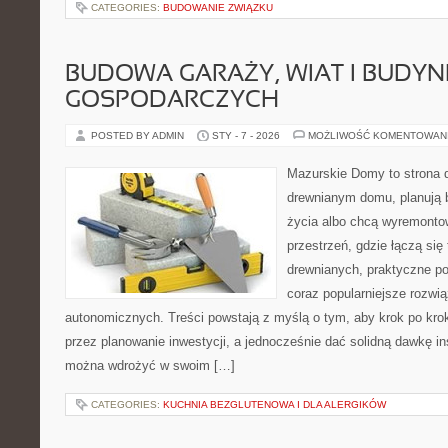
CATEGORIES:
BUDOWANIE ZWIĄZKU
BUDOWA GARAŻY, WIAT I BUDY
GOSPODARCZYCH
POSTED BY ADMIN
STY - 7 - 2026
MOŻLIWOŚĆ KOMENTOWAN
Mazurskie Domy to strona d
drewnianym domu, planują 
życia albo chcą wyremontow
przestrzeń, gdzie łączą się
drewnianych, praktyczne po
coraz popularniejsze rozwi
autonomicznych. Treści powstają z myślą o tym, aby krok po kro
przez planowanie inwestycji, a jednocześnie dać solidną dawkę ins
można wdrożyć w swoim […]
CATEGORIES:
KUCHNIA BEZGLUTENOWA I DLA ALERGIKÓW