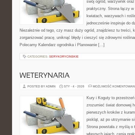
swój ogród, warzywnik oraz
praktyczny. Strona łączy w
kwiatach, warzywach i rośl
jednocześnie inspiruje do dz
Niezależnie od tego, czy masz duży ogród, znajdziesz tu treści, 
zorganizować pracę, uniknąć błędy i cieszyć się zdrowymi roślin
Polecamy Kalendarz ogrodnika i Planowanie […]
CATEGORIES:
SERYKORYCINSKIE
WETERYNARIA
POSTED BY ADMIN
STY - 4 - 2026
MOŻLIWOŚĆ KOMENTOWAN
Kury i Koguty to przestrzeń
zrozumieć świat domowej ho
pierwszych kroków z kuram
piskląt, aż po utrzymanie s
Strona powstała z myślą o 
własnych jajach, cenią pra