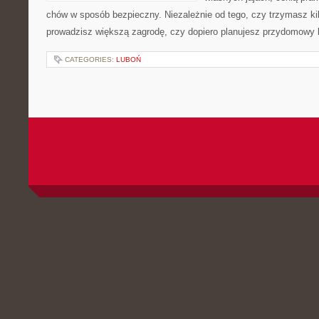
chów w sposób bezpieczny. Niezależnie od tego, czy trzymasz ki
prowadzisz większą zagrodę, czy dopiero planujesz przydomowy k
CATEGORIES:
LUBOŃ