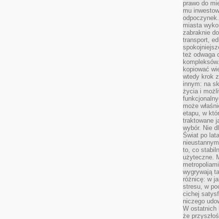
prawo do mie
mu inwestowa
odpoczynek.
miasta wyko
zabraknie do
transport, e
spokojniejsz
też odwaga 
kompleksów.
kopiować wie
wtedy krok z
innym: na ska
życia i możl
funkcjonalny
może właśni
etapu, w któ
traktowane j
wybór. Nie d
Świat po lat
nieustannym
to, co stabi
użyteczne. 
metropoliami
wygrywają t
różnicę: w j
stresu, w po
cichej satys
niczego udo
W ostatnich 
że przyszłoś