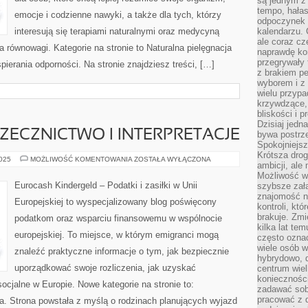
są jednym z
tempo, hałas
emocje i codzienne nawyki, a także dla tych, którzy
odpoczynek 
interesują się terapiami naturalnymi oraz medycyną
kalendarzu.
ale coraz cz
a równowagi. Kategorie na stronie to Naturalna pielęgnacja
naprawdę kor
przegrywały 
spierania odporności. Na stronie znajdziesz treści, […]
z brakiem p
wyborem i z 
wielu przypa
krzywdzące, 
bliskości i p
Dzisiaj jedn
RZECZNICTWO I INTERPRETACJE
bywa postrz
Spokojniejs
Krótsza drog
SZWAJCARIA
2025
MOŻLIWOŚĆ KOMENTOWANIA
ZOSTAŁA WYŁĄCZONA
ambicji, al
I
ORZECZNICTWO
Możliwość wy
I
Eurocash Kindergeld – Podatki i zasiłki w Unii
szybsze zał
INTERPRETACJE
znajomość na
Europejskiej to wyspecjalizowany blog poświęcony
kontroli, kt
brakuje. Zmi
podatkom oraz wsparciu finansowemu w wspólnocie
kilka lat te
europejskiej. To miejsce, w którym emigranci mogą
często ozna
wiele osób w
znaleźć praktyczne informacje o tym, jak bezpiecznie
hybrydowo, 
uporządkować swoje rozliczenia, jak uzyskać
centrum wiel
konieczności
ocjalne w Europie. Nowe kategorie na stronie to:
zadawać sob
pracować z 
nia. Strona powstała z myślą o rodzinach planujących wyjazd