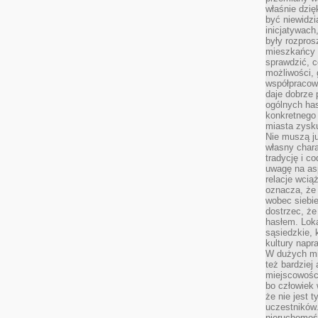
właśnie dzię
być niewidzi
inicjatywach
były rozpros
mieszkańcy 
sprawdzić, c
możliwości, 
współpracow
daje dobrze
ogólnych has
konkretnego 
miasta zysku
Nie muszą j
własny chara
tradycję i c
uwagę na as
relacje wcią
oznacza, że 
wobec siebie
dostrzec, że
hasłem. Loka
sąsiedzkie, 
kultury napr
W dużych mia
też bardzie
miejscowośc
bo człowiek 
że nie jest 
uczestników.
nieruchomoś