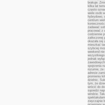
brakuje. Zmi
kilka lat te
często ozna
wiele osób w
hybrydowo, 
centrum wiel
konieczności
zadawać sob
pracować z 
codziennie p
zatłoczonej 
okazała się 
mieszkać tam
szybciej moż
weekend nie 
wszystkiego.
jednak wyłą
zawodowych.
spojrzenia n
rozumie, że 
adresie zami
promieniu ki
dzielnic. Su
tym, że dzie
wrócić do do
sąsiedzi nap
windzie. Ta
spektakularn
zwyczajnie b
przemiany wa