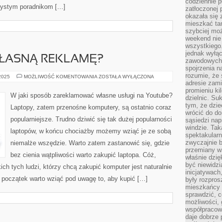
codziennie p
rzystym poradnikom […]
zatłoczonej 
okazała się 
mieszkać tam
szybciej moż
weekend nie 
wszystkiego.
jednak wyłą
WŁASNĄ REKLAMĘ?
zawodowych.
spojrzenia n
rozumie, że 
JAK
 2025
MOŻLIWOŚĆ KOMENTOWANIA
ZOSTAŁA WYŁĄCZONA
NAKRĘCIĆ
adresie zami
WŁASNĄ
promieniu ki
REKLAMĘ?
W jaki sposób zareklamować własne usługi na Youtube?
dzielnic. Su
tym, że dzie
Laptopy, zatem przenośne komputery, są ostatnio coraz
wrócić do do
popularniejsze. Trudno dziwić się tak dużej popularności
sąsiedzi nap
windzie. Ta
laptopów, w końcu chociażby możemy wziąć je ze sobą
spektakularn
zwyczajnie b
niemalże wszędzie. Warto zatem zastanowić się, gdzie
przemiany wa
bez cienia wątpliwości warto zakupić laptopa. Cóż,
właśnie dzię
być niewidzi
h tych ludzi, którzy chcą zakupić komputer jest naturalnie
inicjatywach
y początek warto wziąć pod uwagę to, aby kupić […]
były rozpros
mieszkańcy 
sprawdzić, c
możliwości, 
współpracow
daje dobrze