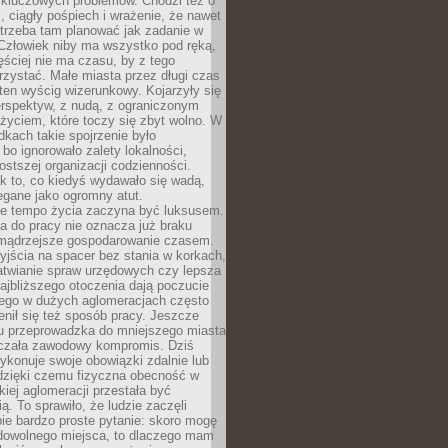
 kluczowych problemów. Chodzi też o
, ciągły pośpiech i wrażenie, że nawet
trzeba tam planować jak zadanie w
 Człowiek niby ma wszystko pod ręką,
ęściej nie ma czasu, by z tego
zystać. Małe miasta przez długi czas
ten wyścig wizerunkowy. Kojarzyły się
erspektyw, z nudą, z ograniczonym
życiem, które toczy się zbyt wolno. W
dkach takie spojrzenie było
bo ignorowało zalety lokalności,
rostszej organizacji codzienności.
ak to, co kiedyś wydawało się wadą,
egane jako ogromny atut.
ze tempo życia zaczyna być luksusem.
a do pracy nie oznacza już braku
e mądrzejsze gospodarowanie czasem.
jścia na spacer bez stania w korkach,
atwianie spraw urzędowych czy lepsza
jbliższego otoczenia dają poczucie
órego w dużych aglomeracjach często
enił się też sposób pracy. Jeszcze
mu przeprowadzka do mniejszego miasta
czała zawodowy kompromis. Dziś
ykonuje swoje obowiązki zdalnie lub
dzięki czemu fizyczna obecność w
kiej aglomeracji przestała być
ą. To sprawiło, że ludzie zaczęli
ie bardzo proste pytanie: skoro mogę
dowolnego miejsca, to dlaczego mam