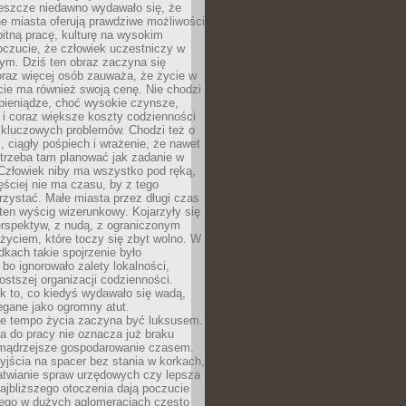
Jeszcze niedawno wydawało się, że
e miasta oferują prawdziwe możliwości
itną pracę, kulturę na wysokim
oczucie, że człowiek uczestniczy w
m. Dziś ten obraz zaczyna się
oraz więcej osób zauważa, że życie w
ie ma również swoją cenę. Nie chodzi
pieniądze, choć wysokie czynsze,
i i coraz większe koszty codzienności
 kluczowych problemów. Chodzi też o
, ciągły pośpiech i wrażenie, że nawet
trzeba tam planować jak zadanie w
 Człowiek niby ma wszystko pod ręką,
ęściej nie ma czasu, by z tego
zystać. Małe miasta przez długi czas
ten wyścig wizerunkowy. Kojarzyły się
erspektyw, z nudą, z ograniczonym
życiem, które toczy się zbyt wolno. W
dkach takie spojrzenie było
bo ignorowało zalety lokalności,
rostszej organizacji codzienności.
ak to, co kiedyś wydawało się wadą,
egane jako ogromny atut.
ze tempo życia zaczyna być luksusem.
a do pracy nie oznacza już braku
e mądrzejsze gospodarowanie czasem.
jścia na spacer bez stania w korkach,
atwianie spraw urzędowych czy lepsza
jbliższego otoczenia dają poczucie
órego w dużych aglomeracjach często