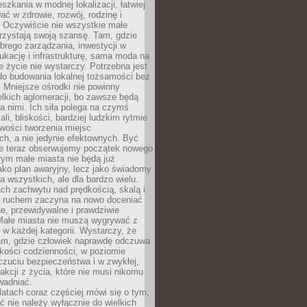
szkania w modnej lokalizacji, łatwiej
ć w zdrowie, rozwój, rodzinę i
 Oczywiście nie wszystkie małe
rzystają swoją szansę. Tam, gdzie
brego zarządzania, inwestycji w
dukację i infrastrukturę, sama moda na
e życie nie wystarczy. Potrzebna jest
do budowania lokalnej tożsamości bez
 Mniejsze ośrodki nie powinny
lkich aglomeracji, bo zawsze będą
a nimi. Ich siła polega na czymś
li, bliskości, bardziej ludzkim rytmie
iwości tworzenia miejsc
ch, a nie jedynie efektownych. Być
e teraz obserwujemy początek nowego
rym małe miasta nie będą już
ako plan awaryjny, lecz jako świadomy
la wszystkich, ale dla bardzo wielu.
ach zachwytu nad prędkością, skalą i
 ruchem zaczyna na nowo doceniać
lne, przewidywalne i prawdziwie
Małe miasta nie muszą wygrywać z
 w każdej kategorii. Wystarczy, że
am, gdzie człowiek naprawdę odczuwa
akości codzienności, w poziomie
czuciu bezpieczeństwa i w zwykłej,
fakcji z życia, które nie musi nikomu
wadniać.
latach coraz częściej mówi się o tym,
ć nie należy wyłącznie do wielkich