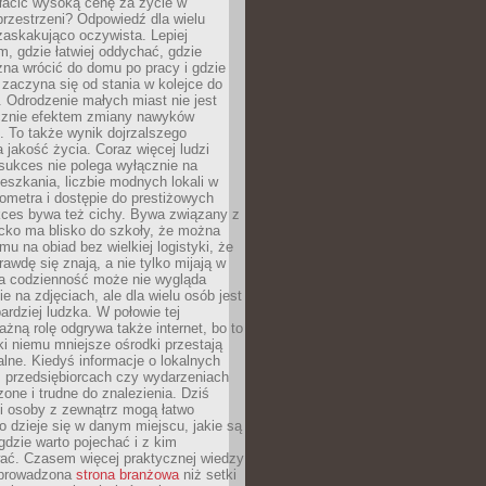
łacić wysoką cenę za życie w
przestrzeni? Odpowiedź dla wielu
zaskakująco oczywista. Lepiej
, gdzie łatwiej oddychać, gdzie
na wrócić do domu po pracy i gdzie
zaczyna się od stania w kolejce do
 Odrodzenie małych miast nie jest
cznie efektem zmiany nawyków
 To także wynik dojrzalszego
a jakość życia. Coraz więcej ludzi
sukces nie polega wyłącznie na
eszkania, liczbie modnych lokali w
lometra i dostępie do prestiżowych
kces bywa też cichy. Bywa związany z
cko ma blisko do szkoły, że można
mu na obiad bez wielkiej logistyki, że
rawdę się znają, a nie tylko mijają w
ka codzienność może nie wygląda
ie na zdjęciach, ale dla wielu osób jest
ardziej ludzka. W połowie tej
żną rolę odgrywa także internet, bo to
ki niemu mniejsze ośrodki przestają
alne. Kiedyś informacje o lokalnych
, przedsiębiorcach czy wydarzeniach
zone i trudne do znalezienia. Dziś
i osoby z zewnątrz mogą łatwo
o dzieje się w danym miejscu, jakie są
gdzie warto pojechać i z kim
ać. Czasem więcej praktycznej wiedzy
 prowadzona
strona branżowa
niż setki