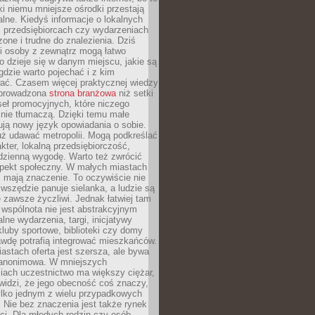
ki niemu mniejsze ośrodki przestają
alne. Kiedyś informacje o lokalnych
, przedsiębiorcach czy wydarzeniach
zone i trudne do znalezienia. Dziś
i osoby z zewnątrz mogą łatwo
o dzieje się w danym miejscu, jakie są
gdzie warto pojechać i z kim
ać. Czasem więcej praktycznej wiedzy
 prowadzona
strona branżowa
niż setki
eł promocyjnych, które niczego
nie tłumaczą. Dzięki temu małe
ją nowy język opowiadania o sobie.
uż udawać metropolii. Mogą podkreślać
kter, lokalną przedsiębiorczość,
odzienną wygodę. Warto też zwrócić
pekt społeczny. W małych miastach
ż mają znaczenie. To oczywiście nie
wszędzie panuje sielanka, a ludzie są
 zawsze życzliwi. Jednak łatwiej tam
 wspólnota nie jest abstrakcyjnym
lne wydarzenia, targi, inicjatywy
kluby sportowe, biblioteki czy domy
awdę potrafią integrować mieszkańców.
stach oferta jest szersza, ale bywa
j anonimowa. W mniejszych
iach uczestnictwo ma większy ciężar,
widzi, że jego obecność coś znaczy,
tylko jednym z wielu przypadkowych
 Nie bez znaczenia jest także rynek
ci. Dla młodych rodzin czy osób