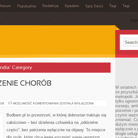
chiwum
Redakcja
Spadam
Tagi
Tagi
Popołudnie
Spis Treści
SUB
andia’ Category
ZENIE CHORÓB
W ostatnich 
że przyszłoś
metropolii. 
tylko ogromn
NATURALNE
026
MOŻLIWOŚĆ KOMENTOWANIA
ZOSTAŁA WYŁĄCZONA
rozwoju, amb
LECZENIE
CHORÓB
poziomie i p
PRZEWLEKŁYCH
Bodbam.pl to przestrzeń, w której dobrostan traktuje się
czymś ważny
zmieniać. C
całościowo – bez dzielenia człowieka na „oddzielne
dużym mieśc
wyłącznie o 
części”, bez patrzenia wyłącznie na objawy. To miejsce
drogie usług
dla osób, które chcą lepiej rozumieć swoje organizm,