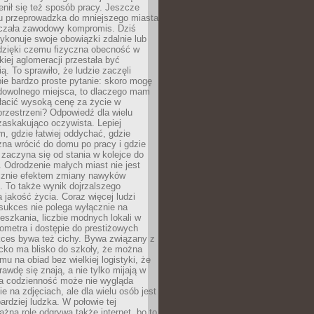
enił się też sposób pracy. Jeszcze
mu przeprowadzka do mniejszego miasta
czała zawodowy kompromis. Dziś
ykonuje swoje obowiązki zdalnie lub
dzięki czemu fizyczna obecność w
kiej aglomeracji przestała być
ą. To sprawiło, że ludzie zaczęli
ie bardzo proste pytanie: skoro mogę
dowolnego miejsca, to dlaczego mam
łacić wysoką cenę za życie w
przestrzeni? Odpowiedź dla wielu
zaskakująco oczywista. Lepiej
, gdzie łatwiej oddychać, gdzie
na wrócić do domu po pracy i gdzie
zaczyna się od stania w kolejce do
 Odrodzenie małych miast nie jest
cznie efektem zmiany nawyków
 To także wynik dojrzalszego
a jakość życia. Coraz więcej ludzi
sukces nie polega wyłącznie na
eszkania, liczbie modnych lokali w
lometra i dostępie do prestiżowych
kces bywa też cichy. Bywa związany z
cko ma blisko do szkoły, że można
mu na obiad bez wielkiej logistyki, że
rawdę się znają, a nie tylko mijają w
ka codzienność może nie wygląda
ie na zdjęciach, ale dla wielu osób jest
ardziej ludzka. W połowie tej
żną rolę odgrywa także internet, bo to