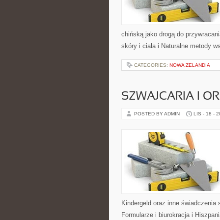
chińską jako drogą do przywracani
skóry i ciała i Naturalne metody w
CATEGORIES:
NOWA ZELANDIA
SZWAJCARIA I O
POSTED BY ADMIN
LIS - 18 - 
Kindergeld oraz inne świadczenia s
Formularze i biurokracja i Hiszpa