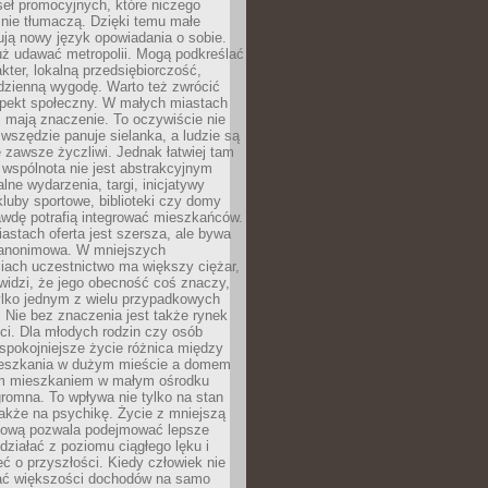
eł promocyjnych, które niczego
nie tłumaczą. Dzięki temu małe
ją nowy język opowiadania o sobie.
uż udawać metropolii. Mogą podkreślać
kter, lokalną przedsiębiorczość,
odzienną wygodę. Warto też zwrócić
pekt społeczny. W małych miastach
ż mają znaczenie. To oczywiście nie
wszędzie panuje sielanka, a ludzie są
 zawsze życzliwi. Jednak łatwiej tam
 wspólnota nie jest abstrakcyjnym
lne wydarzenia, targi, inicjatywy
kluby sportowe, biblioteki czy domy
awdę potrafią integrować mieszkańców.
stach oferta jest szersza, ale bywa
j anonimowa. W mniejszych
iach uczestnictwo ma większy ciężar,
widzi, że jego obecność coś znaczy,
tylko jednym z wielu przypadkowych
 Nie bez znaczenia jest także rynek
ci. Dla młodych rodzin czy osób
spokojniejsze życie różnica między
eszkania w dużym mieście a domem
m mieszkaniem w małym ośrodku
romna. To wpływa nie tylko na stan
także na psychikę. Życie z mniejszą
nsową pozwala podejmować lepsze
 działać z poziomu ciągłego lęku i
eć o przyszłości. Kiedy człowiek nie
ć większości dochodów na samo