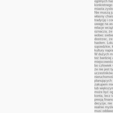
ogólnych has
konkretnego 
miasta zysku
Nie muszą j
własny chara
tradycję i c
uwagę na as
relacje wcią
oznacza, że 
wobec siebie
dostrzec, że
hasłem. Loka
sąsiedzkie, 
kultury napr
W dużych mia
też bardzie
miejscowośc
bo człowiek 
że nie jest 
uczestników.
nieruchomoś
planujących 
zakupem mi
lub większy
może być og
konta, lecz 
presją fina
decyzje, nie
realnie myśl
musi oddawa