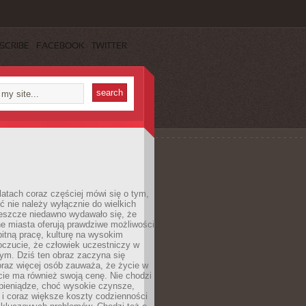
SCRIBE
FACEBOOK
TWITTER
latach coraz częściej mówi się o tym,
ć nie należy wyłącznie do wielkich
Jeszcze niedawno wydawało się, że
e miasta oferują prawdziwe możliwości
itną pracę, kulturę na wysokim
oczucie, że człowiek uczestniczy w
m. Dziś ten obraz zaczyna się
oraz więcej osób zauważa, że życie w
ie ma również swoją cenę. Nie chodzi
pieniądze, choć wysokie czynsze,
i i coraz większe koszty codzienności