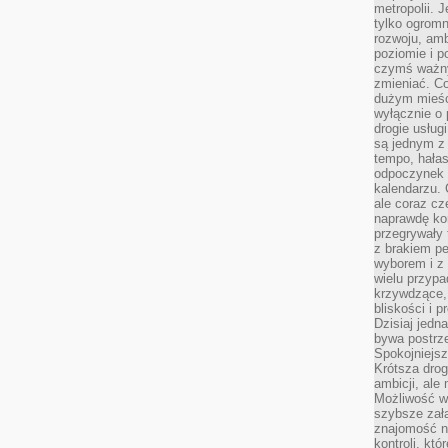
metropolii. 
tylko ogromn
rozwoju, amb
poziomie i p
czymś ważny
zmieniać. C
dużym mieśc
wyłącznie o 
drogie usług
są jednym z
tempo, hałas
odpoczynek 
kalendarzu.
ale coraz cz
naprawdę kor
przegrywały 
z brakiem p
wyborem i z 
wielu przypa
krzywdzące, 
bliskości i p
Dzisiaj jedn
bywa postrz
Spokojniejs
Krótsza drog
ambicji, al
Możliwość wy
szybsze zał
znajomość na
kontroli, kt