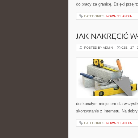
do pracy za granicę. Dzięki przej
CATEGORIES:
NOWA ZELANDIA
JAK NAKRĘCIĆ 
POSTED BY ADMIN
CZE - 27 -
doskonałym miejscem dla wszystkic
skorzystanie z Internetu. Na dobr
CATEGORIES:
NOWA ZELANDIA