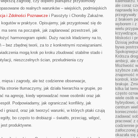
z większą zagrodę, czy dopiero planujesz przydomowy
kalendarzu.
ale coraz cz
dopasowane do realnych warunków – wiejskich, podmiejskich
naprawdę kor
przegrywały 
ncja i Zdolności Poznawcze
i Pasożyty i Choroby Zakaźne.
z brakiem p
i kogutów w praktyce. Opisujemy, jak przygotować się do
wyborem i z 
wielu przypa
tuk ma sens na początek, jak zaplanować przestrzeń, jak
krzywdzące, 
ułożyć harmonogram opieki. Duży nacisk kładziemy na to,
bliskości i p
Dzisiaj jedn
 – bez zbędnej teorii, za to z konkretnymi rozwiązaniami.
bywa postrz
Spokojniejs
iadczenia mogą krok po kroku zbudować stabilne stado i
Krótsza drog
ylacji, nieszczelnych ścian, przeludnienia czy
ambicji, al
Możliwość wy
szybsze zał
znajomość na
kontroli, kt
j, mięsa i zagrody, ale też codzienne obserwacje,
brakuje. Zmi
 Na stronie tłumaczymy, jak działa hierarchia w grupie, po
kilka lat te
często ozna
ać na agresję, kiedy wprowadzać nowe osobniki oraz jak
wiele osób w
hybrydowo, 
zespół. Podpowiadamy, jak ograniczać konflikty, jak
centrum wiel
 i gniazd, oraz jak tworzyć warunki, w których ptaki czują
konieczności
zadawać sob
óły, bo często to drobiazgi – światło, przeciąg, wilgoć,
pracować z 
 jest produktywne.
codziennie p
zatłoczonej 
okazała się 