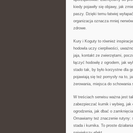
kiedy pojawiły się objawy, jak zmi
paszy. Dzięki temu łatwiej wyłapa
organizacja oznacza mniej nerwów, 
zdrowe.
Kury i Koguty to również inspiracj
hodowla uczy cierpliwości, uważnoś
jaja, kontakt ze zwierzętami, pocz
łączyć hodowlę z ogrodem, jak wy
stado tak, by było korzystne dla
pojawiają się też pomysły na to, j
żerowania, miejsca do schowania si
W treściach serwisu ważna jest t
zabezpieczać kurnik i wybieg, jak
ogrodzenia, jak dbać o zamknięcia,
Omawiamy też znaczenie rutyny: s
stada i kurnika. To proste działani
największy efekt.