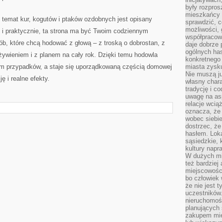
były rozpros
mieszkańcy 
j temat kur, kogutów i ptaków ozdobnych jest opisany
sprawdzić, c
możliwości, 
u i praktycznie, ta strona ma być Twoim codziennym
współpracow
ób, które chcą hodować z głową – z troską o dobrostan, z
daje dobrze
ogólnych has
żywieniem i z planem na cały rok. Dzięki temu hodowla
konkretnego 
em przypadków, a staje się uporządkowaną częścią domowej
miasta zysku
Nie muszą j
ę i realne efekty.
własny chara
tradycję i c
uwagę na as
relacje wcią
oznacza, że 
wobec siebie
dostrzec, że
hasłem. Loka
sąsiedzkie, 
kultury napr
W dużych mia
też bardzie
miejscowośc
bo człowiek 
że nie jest 
uczestników.
nieruchomoś
planujących 
zakupem mi