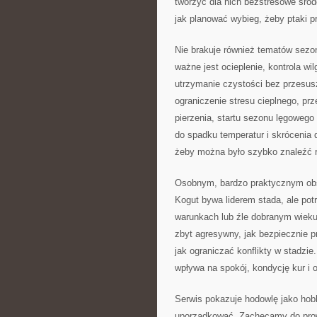
tworzyć dla nich bezstresowe środ
jak planować wybieg, żeby ptaki p
Nie brakuje również tematów sezo
ważne jest ocieplenie, kontrola w
utrzymanie czystości bez przesusz
ograniczenie stresu cieplnego, prz
pierzenia, startu sezonu lęgowego
do spadku temperatur i skrócenia 
żeby można było szybko znaleźć r
Osobnym, bardzo praktycznym ob
Kogut bywa liderem stada, ale pot
warunkach lub źle dobranym wieku
zbyt agresywny, jak bezpiecznie 
jak ograniczać konflikty w stadzie
wpływa na spokój, kondycję kur i 
Serwis pokazuje hodowlę jako hobb
uporządkować. Zachęcamy do prowa