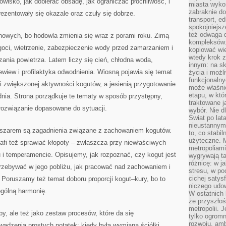
owisko, jak dobierać obsadę, jak ograniczać płochliwość, i
miasta wyko
zabraknie do
rezentowały się okazale oraz czuły się dobrze.
transport, e
spokojniejsz
też odwaga 
nowych, bo hodowla zmienia się wraz z porami roku. Zimą
kompleksów.
ilgoci, wietrzenie, zabezpieczenie wody przed zamarzaniem i
kopiować wie
wtedy krok z
ania powietrza. Latem liczy się cień, chłodna woda,
innym: na ska
ewiew i profilaktyka odwodnienia. Wiosną pojawia się temat
życia i możl
funkcjonalny
 i zwiększonej aktywności kogutów, a jesienią przygotowanie
może właśni
etapu, w któ
dnia. Strona porządkuje te tematy w sposób przystępny,
traktowane j
ozwiązanie dopasowane do sytuacji.
wybór. Nie d
Świat po lat
nieustannym
szarem są zagadnienia związane z zachowaniem kogutów.
to, co stabi
użyteczne. 
rafi też sprawiać kłopoty – zwłaszcza przy niewłaściwych
metropoliami
 i temperamencie. Opisujemy, jak rozpoznać, czy kogut jest
wygrywają t
różnicę: w j
przebywać w jego pobliżu, jak pracować nad zachowaniem i
stresu, w po
cichej satys
. Poruszamy też temat doboru proporcji kogut–kury, bo to
niczego udo
ogólną harmonię.
W ostatnich 
że przyszłoś
metropolii. 
y, ale też jako zestaw procesów, które da się
tylko ogromn
rozwoju, amb
dzenia prostych notatek: kiedy była wymiana ściółki,