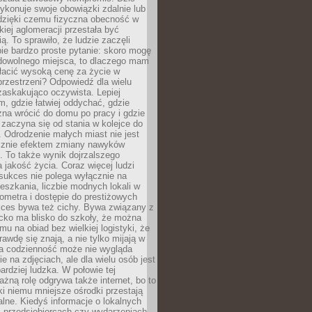
ykonuje swoje obowiązki zdalnie lub
dzięki czemu fizyczna obecność w
kiej aglomeracji przestała być
ą. To sprawiło, że ludzie zaczęli
ie bardzo proste pytanie: skoro mogę
dowolnego miejsca, to dlaczego mam
łacić wysoką cenę za życie w
przestrzeni? Odpowiedź dla wielu
zaskakująco oczywista. Lepiej
, gdzie łatwiej oddychać, gdzie
na wrócić do domu po pracy i gdzie
zaczyna się od stania w kolejce do
 Odrodzenie małych miast nie jest
cznie efektem zmiany nawyków
 To także wynik dojrzalszego
a jakość życia. Coraz więcej ludzi
sukces nie polega wyłącznie na
eszkania, liczbie modnych lokali w
lometra i dostępie do prestiżowych
kces bywa też cichy. Bywa związany z
cko ma blisko do szkoły, że można
mu na obiad bez wielkiej logistyki, że
rawdę się znają, a nie tylko mijają w
ka codzienność może nie wygląda
ie na zdjęciach, ale dla wielu osób jest
ardziej ludzka. W połowie tej
żną rolę odgrywa także internet, bo to
ki niemu mniejsze ośrodki przestają
alne. Kiedyś informacje o lokalnych
, przedsiębiorcach czy wydarzeniach