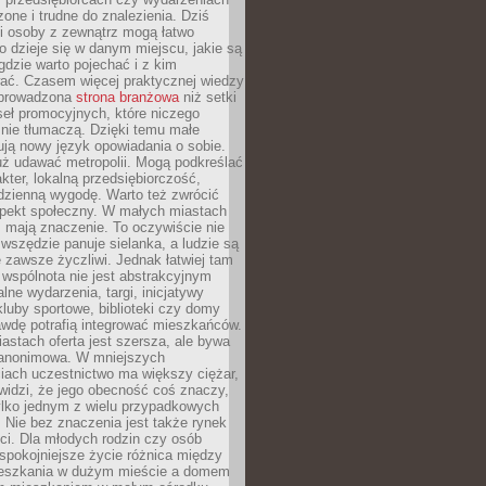
zone i trudne do znalezienia. Dziś
i osoby z zewnątrz mogą łatwo
o dzieje się w danym miejscu, jakie są
gdzie warto pojechać i z kim
ać. Czasem więcej praktycznej wiedzy
 prowadzona
strona branżowa
niż setki
eł promocyjnych, które niczego
nie tłumaczą. Dzięki temu małe
ją nowy język opowiadania o sobie.
uż udawać metropolii. Mogą podkreślać
kter, lokalną przedsiębiorczość,
odzienną wygodę. Warto też zwrócić
pekt społeczny. W małych miastach
ż mają znaczenie. To oczywiście nie
wszędzie panuje sielanka, a ludzie są
 zawsze życzliwi. Jednak łatwiej tam
 wspólnota nie jest abstrakcyjnym
lne wydarzenia, targi, inicjatywy
kluby sportowe, biblioteki czy domy
awdę potrafią integrować mieszkańców.
stach oferta jest szersza, ale bywa
j anonimowa. W mniejszych
iach uczestnictwo ma większy ciężar,
widzi, że jego obecność coś znaczy,
tylko jednym z wielu przypadkowych
 Nie bez znaczenia jest także rynek
ci. Dla młodych rodzin czy osób
spokojniejsze życie różnica między
eszkania w dużym mieście a domem