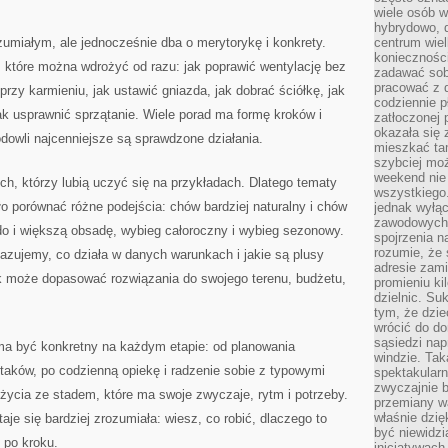
wiele osób w
hybrydowo, 
zumiałym, ale jednocześnie dba o merytorykę i konkrety.
centrum wiel
konieczności
 które można wdrożyć od razu: jak poprawić wentylację bez
zadawać sob
pracować z 
przy karmieniu, jak ustawić gniazda, jak dobrać ściółkę, jak
codziennie p
k usprawnić sprzątanie. Wiele porad ma formę kroków i
zatłoczonej 
okazała się 
owli najcenniejsze są sprawdzone działania.
mieszkać tam
szybciej moż
weekend nie 
ych, którzy lubią uczyć się na przykładach. Dlatego tematy
wszystkiego.
 porównać różne podejścia: chów bardziej naturalny i chów
jednak wyłą
zawodowych.
do i większą obsadę, wybieg całoroczny i wybieg sezonowy.
spojrzenia n
rozumie, że 
kazujemy, co działa w danych warunkach i jakie są plusy
adresie zami
ik może dopasować rozwiązania do swojego terenu, budżetu,
promieniu ki
dzielnic. Su
tym, że dzie
wrócić do do
sąsiedzi nap
 ma być konkretny na każdym etapie: od planowania
windzie. Ta
taków, po codzienną opiekę i radzenie sobie z typowymi
spektakularn
zwyczajnie b
 życia ze stadem, które ma swoje zwyczaje, rytm i potrzeby.
przemiany wa
właśnie dzię
aje się bardziej zrozumiała: wiesz, co robić, dlaczego to
być niewidzi
k po kroku.
inicjatywach