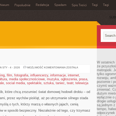
chiwum
Redakcja
Spadam
Tagi
Tagi
Popołudnie
Spis Treści
SUB
W ostatnich 
że przyszłoś
WETERYNARIA
 STY - 4 - 2026
MOŻLIWOŚĆ KOMENTOWANIA
ZOSTAŁA
metropolii. 
tylko ogromn
ting
,
film
,
fotografia
,
influencerzy
,
informacje
,
internet
,
rozwoju, amb
ltura
,
media społecznościowe
,
muzyka
,
ogłoszenia
,
prasa
,
poziomie i p
ale
,
social media
,
spektakle
,
sztuka
,
taniec
,
teatr
,
telewizja
czymś ważny
zmieniać. C
sób, które chcą zrozumieć świat domowej hodowli drobiu – od
dużym mieśc
wyłącznie o 
mi, przez wychów piskląt, aż po utrzymanie silnego stada
drogie usług
 myślą o tych, którzy marzą o własnych jajach, cenią
są jednym z
tempo, hałas
ów w sposób bezpieczny. Niezależnie od tego, czy trzymasz
odpoczynek 