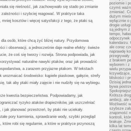
poziomie i p
eniała się nieśność, jak zachowywało się stado po zmianie
czymś ważny
zmieniać. C
ć zależności i szybciej reagować. W praktyce taka
dużym mieśc
mniej kosztów i więcej satysfakcji z tego, że ptaki są
wyłącznie o 
drogie usług
są jednym z
tempo, hałas
odpoczynek 
e dla osób, które chcą żyć bliżej natury. Przydomowa
kalendarzu.
ale coraz cz
ci i obserwacji, a jednocześnie daje realne efekty: świeże
naprawdę kor
ucie, że coś się tworzy i rozwija. Strona podpowiada, jak
przegrywały 
z brakiem p
korzystywać naturalne nawyki ptaków, oraz jak prowadzić
wyborem i z 
 gospodarstwa, a zarazem przyjazne ptakom. W tekstach
wielu przypa
krzywdzące, 
ak urozmaicać środowisko: kąpiele piaskowe, gałęzie, strefy
bliskości i p
Dzisiaj jedn
ę, tak aby ptaki miały zajęcie i nie nudziły się na wybiegu.
bywa postrz
Spokojniejs
Krótsza drog
akże kwestia bezpieczeństwa. Podpowiadamy, jak
ambicji, al
 ograniczać ryzyko ataków drapieżników, jak uszczelniać
Możliwość wy
szybsze zał
 i jak planować przestrzeń, by ptaki nie uciekały.
znajomość na
tałe pory karmienia, sprawdzanie wody, szybki przegląd
kontroli, kt
brakuje. Zmi
a, które robi się regularnie, a które w praktyce przynoszą
kilka lat te
często ozna