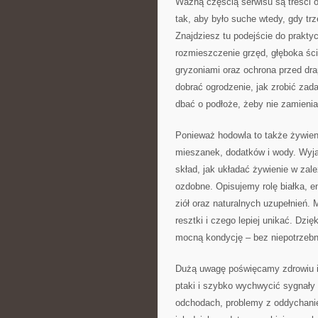
Ważną częścią serwisu są treści o
tak, aby było suche wtedy, gdy trz
Znajdziesz tu podejście do praktyc
rozmieszczenie grzęd, głęboka ści
gryzoniami oraz ochrona przed dra
dobrać ogrodzenie, jak zrobić zadas
dbać o podłoże, żeby nie zamienia
Ponieważ hodowla to także żywieni
mieszanek, dodatków i wody. Wyj
skład, jak układać żywienie w zależ
ozdobne. Opisujemy rolę białka, en
ziół oraz naturalnych uzupełnień
resztki i czego lepiej unikać. Dzię
mocną kondycję – bez niepotrzeb
Dużą uwagę poświęcamy zdrowiu i 
ptaki i szybko wychwycić sygnały
odchodach, problemy z oddychanie