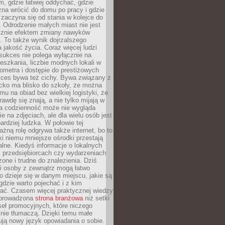
, gdzie łatwiej oddychać, gdzie
na wrócić do domu po pracy i gdzie
zaczyna się od stania w kolejce do
 Odrodzenie małych miast nie jest
cznie efektem zmiany nawyków
 To także wynik dojrzalszego
a jakość życia. Coraz więcej ludzi
sukces nie polega wyłącznie na
eszkania, liczbie modnych lokali w
lometra i dostępie do prestiżowych
kces bywa też cichy. Bywa związany z
cko ma blisko do szkoły, że można
mu na obiad bez wielkiej logistyki, że
rawdę się znają, a nie tylko mijają w
ka codzienność może nie wygląda
ie na zdjęciach, ale dla wielu osób jest
ardziej ludzka. W połowie tej
żną rolę odgrywa także internet, bo to
ki niemu mniejsze ośrodki przestają
alne. Kiedyś informacje o lokalnych
, przedsiębiorcach czy wydarzeniach
zone i trudne do znalezienia. Dziś
i osoby z zewnątrz mogą łatwo
o dzieje się w danym miejscu, jakie są
gdzie warto pojechać i z kim
ać. Czasem więcej praktycznej wiedzy
 prowadzona
strona branżowa
niż setki
eł promocyjnych, które niczego
nie tłumaczą. Dzięki temu małe
ją nowy język opowiadania o sobie.