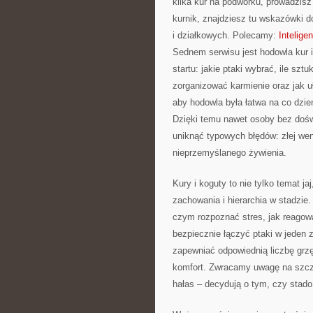
kilka kur na podwórku, prowadzis
kurnik, znajdziesz tu wskazówki 
i działkowych. Polecamy:
Intelige
Sednem serwisu jest hodowla kur 
startu: jakie ptaki wybrać, ile sz
zorganizować karmienie oraz jak 
aby hodowla była łatwa na co dzień
Dzięki temu nawet osoby bez dośw
uniknąć typowych błędów: złej went
nieprzemyślanego żywienia.
Kury i koguty to nie tylko temat ja
zachowania i hierarchia w stadzie.
czym rozpoznać stres, jak reagow
bezpiecznie łączyć ptaki w jeden 
zapewniać odpowiednią liczbę grzęd
komfort. Zwracamy uwagę na szczeg
hałas – decydują o tym, czy stado