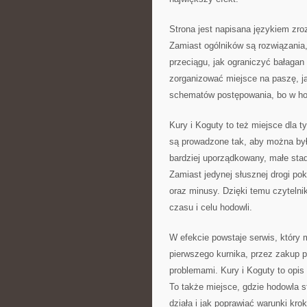
Strona jest napisana językiem zro
Zamiast ogólników są rozwiązania,
przeciągu, jak ograniczyć bałagan 
zorganizować miejsce na paszę, ja
schematów postępowania, bo w hod
Kury i Koguty to też miejsce dla t
są prowadzone tak, aby można było
bardziej uporządkowany, małe sta
Zamiast jedynej słusznej drogi po
oraz minusy. Dzięki temu czyteln
czasu i celu hodowli.
W efekcie powstaje serwis, który
pierwszego kurnika, przez zakup p
problemami. Kury i Koguty to opis
To także miejsce, gdzie hodowla st
działa i jak poprawiać warunki kro