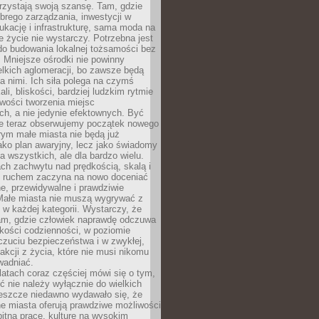
rzystają swoją szansę. Tam, gdzie
brego zarządzania, inwestycji w
dukację i infrastrukturę, sama moda na
e życie nie wystarczy. Potrzebna jest
do budowania lokalnej tożsamości bez
 Mniejsze ośrodki nie powinny
lkich aglomeracji, bo zawsze będą
a nimi. Ich siła polega na czymś
li, bliskości, bardziej ludzkim rytmie
iwości tworzenia miejsc
ch, a nie jedynie efektownych. Być
e teraz obserwujemy początek nowego
rym małe miasta nie będą już
ako plan awaryjny, lecz jako świadomy
la wszystkich, ale dla bardzo wielu.
ach zachwytu nad prędkością, skalą i
 ruchem zaczyna na nowo doceniać
lne, przewidywalne i prawdziwie
Małe miasta nie muszą wygrywać z
 w każdej kategorii. Wystarczy, że
am, gdzie człowiek naprawdę odczuwa
akości codzienności, w poziomie
czuciu bezpieczeństwa i w zwykłej,
fakcji z życia, które nie musi nikomu
wadniać.
latach coraz częściej mówi się o tym,
ć nie należy wyłącznie do wielkich
Jeszcze niedawno wydawało się, że
e miasta oferują prawdziwe możliwości
itną pracę, kulturę na wysokim