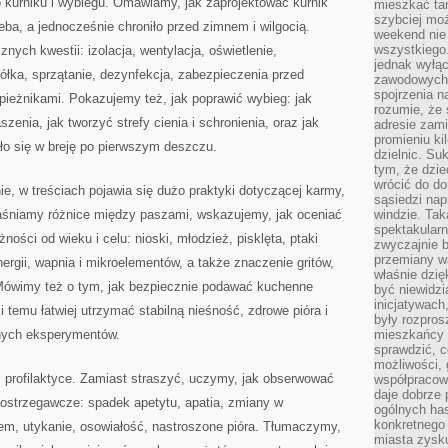
 kurniku i wybiegu. Omawiamy, jak zaprojektować kurnik
mieszkać tam
szybciej moż
eba, a jednocześnie chroniło przed zimnem i wilgocią.
weekend nie 
wszystkiego.
znych kwestii: izolacja, wentylacja, oświetlenie,
jednak wyłą
ółka, sprzątanie, dezynfekcja, zabezpieczenia przed
zawodowych.
spojrzenia n
pieżnikami. Pokazujemy też, jak poprawić wybieg: jak
rozumie, że 
zenia, jak tworzyć strefy cienia i schronienia, oraz jak
adresie zami
promieniu ki
ło się w breję po pierwszym deszczu.
dzielnic. Su
tym, że dzie
wrócić do do
e, w treściach pojawia się dużo praktyki dotyczącej karmy,
sąsiedzi nap
aśniamy różnice między paszami, wskazujemy, jak oceniać
windzie. Ta
spektakularn
ności od wieku i celu: nioski, młodzież, pisklęta, ptaki
zwyczajnie b
przemiany wa
ergii, wapnia i mikroelementów, a także znaczenie gritów,
właśnie dzię
. Mówimy też o tym, jak bezpiecznie podawać kuchenne
być niewidzi
inicjatywach
ki temu łatwiej utrzymać stabilną nieśność, zdrowe pióra i
były rozpros
nych eksperymentów.
mieszkańcy 
sprawdzić, c
możliwości, 
profilaktyce. Zamiast straszyć, uczymy, jak obserwować
współpracow
daje dobrze
 ostrzegawcze: spadek apetytu, apatia, zmiany w
ogólnych has
konkretnego 
m, utykanie, osowiałość, nastroszone pióra. Tłumaczymy,
miasta zysku