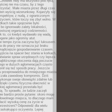
 Człowiek niby ma wszystko pod ręką,
ęściej nie ma czasu, by z tego
zystać. Małe miasta przez długi czas
ten wyścig wizerunkowy. Kojarzyły się
erspektyw, z nudą, z ograniczonym
życiem, które toczy się zbyt wolno. W
dkach takie spojrzenie było
bo ignorowało zalety lokalności,
rostszej organizacji codzienności.
ak to, co kiedyś wydawało się wadą,
egane jako ogromny atut.
ze tempo życia zaczyna być luksusem.
a do pracy nie oznacza już braku
e mądrzejsze gospodarowanie czasem.
jścia na spacer bez stania w korkach,
atwianie spraw urzędowych czy lepsza
jbliższego otoczenia dają poczucie
órego w dużych aglomeracjach często
enił się też sposób pracy. Jeszcze
mu przeprowadzka do mniejszego miasta
czała zawodowy kompromis. Dziś
ykonuje swoje obowiązki zdalnie lub
dzięki czemu fizyczna obecność w
kiej aglomeracji przestała być
ą. To sprawiło, że ludzie zaczęli
ie bardzo proste pytanie: skoro mogę
dowolnego miejsca, to dlaczego mam
łacić wysoką cenę za życie w
przestrzeni? Odpowiedź dla wielu
zaskakująco oczywista. Lepiej