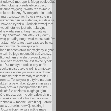
uż udawać metropolii. Mogą podkreślać
kter, lokalną przedsiębiorczość,
odzienną wygodę. Warto też zwrócić
pekt społeczny. W małych miastach
ż mają znaczenie. To oczywiście nie
wszędzie panuje sielanka, a ludzie są
 zawsze życzliwi. Jednak łatwiej tam
 wspólnota nie jest abstrakcyjnym
lne wydarzenia, targi, inicjatywy
kluby sportowe, biblioteki czy domy
awdę potrafią integrować mieszkańców.
stach oferta jest szersza, ale bywa
j anonimowa. W mniejszych
iach uczestnictwo ma większy ciężar,
widzi, że jego obecność coś znaczy,
tylko jednym z wielu przypadkowych
 Nie bez znaczenia jest także rynek
ci. Dla młodych rodzin czy osób
spokojniejsze życie różnica między
eszkania w dużym mieście a domem
m mieszkaniem w małym ośrodku
romna. To wpływa nie tylko na stan
także na psychikę. Życie z mniejszą
nsową pozwala podejmować lepsze
 działać z poziomu ciągłego lęku i
eć o przyszłości. Kiedy człowiek nie
ć większości dochodów na samo
szkania w modnej lokalizacji, łatwiej
ć w zdrowie, rozwój, rodzinę i
 Oczywiście nie wszystkie małe