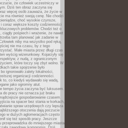
oczucie, że człowiek uczestniczy w
m. Dziś ten obraz zaczyna się
oraz więcej osób zauważa, że życie w
ie ma również swoją cenę. Nie chodzi
pieniądze, choć wysokie czynsze,
i i coraz większe koszty codzienności
 kluczowych problemów. Chodzi też o
, ciągły pośpiech i wrażenie, że nawet
trzeba tam planować jak zadanie w
 Człowiek niby ma wszystko pod ręką,
ęściej nie ma czasu, by z tego
zystać. Małe miasta przez długi czas
ten wyścig wizerunkowy. Kojarzyły się
erspektyw, z nudą, z ograniczonym
życiem, które toczy się zbyt wolno. W
dkach takie spojrzenie było
bo ignorowało zalety lokalności,
rostszej organizacji codzienności.
ak to, co kiedyś wydawało się wadą,
egane jako ogromny atut.
ze tempo życia zaczyna być luksusem.
a do pracy nie oznacza już braku
e mądrzejsze gospodarowanie czasem.
jścia na spacer bez stania w korkach,
atwianie spraw urzędowych czy lepsza
jbliższego otoczenia dają poczucie
órego w dużych aglomeracjach często
enił się też sposób pracy. Jeszcze
mu przeprowadzka do mniejszego miasta
czała zawodowy kompromis. Dziś