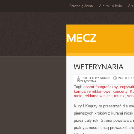
Ar
Strona główna
Ale to już było
MECZ
WETERYNARIA
POSTED BY ADMIN
POSTED ON
WYŁĄCZONA
Tagi:
aparat fotograficzny
,
copywri
kampanie reklamowe
,
koncerty
,
Ku
radio
,
reklama w sieci
,
retusz
,
seri
Kury i Koguty to przestrzeń dla o
pierwszych kroków z kurami nioska
przez cały rok. Strona powstała z
praktyczność i chcą prowadzić ch