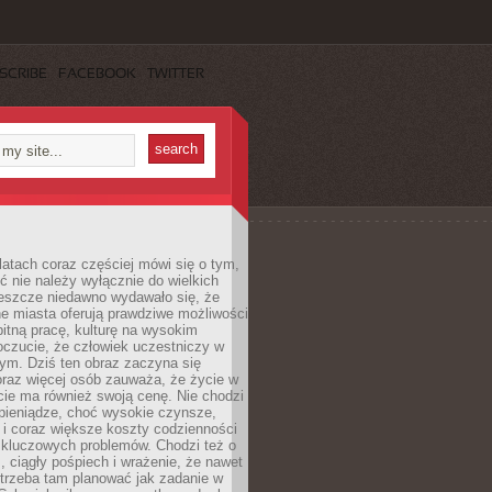
SCRIBE
FACEBOOK
TWITTER
latach coraz częściej mówi się o tym,
ć nie należy wyłącznie do wielkich
Jeszcze niedawno wydawało się, że
e miasta oferują prawdziwe możliwości
itną pracę, kulturę na wysokim
oczucie, że człowiek uczestniczy w
m. Dziś ten obraz zaczyna się
oraz więcej osób zauważa, że życie w
ie ma również swoją cenę. Nie chodzi
pieniądze, choć wysokie czynsze,
i i coraz większe koszty codzienności
 kluczowych problemów. Chodzi też o
, ciągły pośpiech i wrażenie, że nawet
trzeba tam planować jak zadanie w