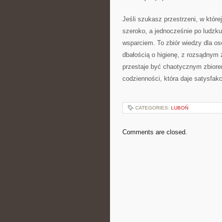
Jeśli szukasz przestrzeni, w które
szeroko, a jednocześnie po ludzk
wsparciem. To zbiór wiedzy dla os
dbałością o higienę, z rozsądnym 
przestaje być chaotycznym zbior
codzienności, która daje satysfakcj
CATEGORIES:
LUBOŃ
Comments are closed.