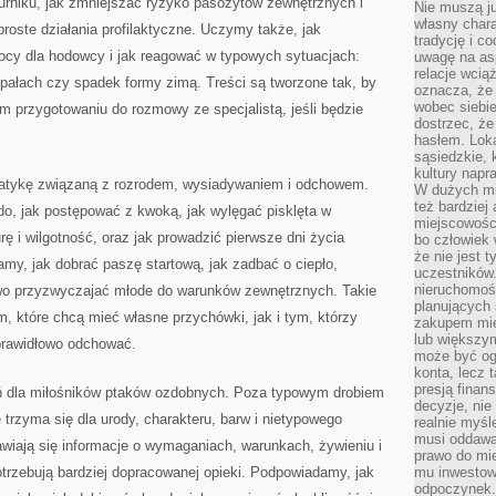
urniku, jak zmniejszać ryzyko pasożytów zewnętrznych i
Nie muszą j
własny chara
roste działania profilaktyczne. Uczymy także, jak
tradycję i c
ocy dla hodowcy i jak reagować w typowych sytuacjach:
uwagę na as
relacje wcią
 upałach czy spadek formy zimą. Treści są tworzone tak, by
oznacza, że 
wobec siebie
 przygotowaniu do rozmowy ze specjalistą, jeśli będzie
dostrzec, że
hasłem. Loka
sąsiedzkie, 
kultury napr
ematykę związaną z rozrodem, wysiadywaniem i odchowem.
W dużych mia
też bardzie
do, jak postępować z kwoką, jak wylęgać pisklęta w
miejscowośc
rę i wilgotność, oraz jak prowadzić pierwsze dni życia
bo człowiek 
że nie jest 
amy, jak dobrać paszę startową, jak zadbać o ciepło,
uczestników.
nieruchomoś
owo przyzwyczajać młode do warunków zewnętrznych. Takie
planujących 
m, które chcą mieć własne przychówki, jak i tym, którzy
zakupem mi
lub większy
prawidłowo odchować.
może być og
konta, lecz 
presją fina
zeń dla miłośników ptaków ozdobnych. Poza typowym drobiem
decyzje, nie
 trzyma się dla urody, charakteru, barw i nietypowego
realnie myśl
musi oddawa
awiają się informacje o wymaganiach, warunkach, żywieniu i
prawo do mie
potrzebują bardziej dopracowanej opieki. Podpowiadamy, jak
mu inwestowa
odpoczynek.