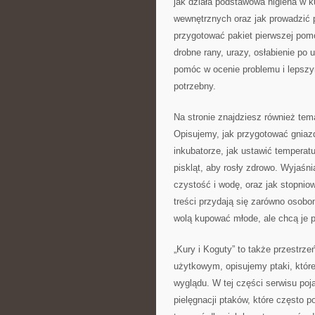
jak działa podstawowa higiena w k
wewnętrznych oraz jak prowadzić p
przygotować pakiet pierwszej pom
drobne rany, urazy, osłabienie po
pomóc w ocenie problemu i lepszym
potrzebny.
Na stronie znajdziesz również t
Opisujemy, jak przygotować gniaz
inkubatorze, jak ustawić temperatu
piskląt, aby rosły zdrowo. Wyjaśni
czystość i wodę, oraz jak stopni
treści przydają się zarówno osobo
wolą kupować młode, ale chcą je 
„Kury i Koguty” to także przestr
użytkowym, opisujemy ptaki, które
wyglądu. W tej części serwisu poj
pielęgnacji ptaków, które często 