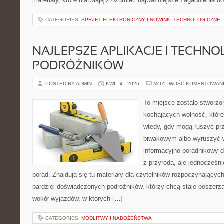
materiały, które ułatwiają zrozumieć najważniejsze zagadnienia d
CATEGORIES:
SPRZĘT ELEKTRONICZNY I NOWINKI TECHNOLOGICZNE
NAJLEPSZE APLIKACJE I TECHNO
PODRÓŻNIKÓW
POSTED BY ADMIN
KWI - 4 - 2026
MOŻLIWOŚĆ KOMENTOWAN
To miejsce zostało stworz
kochających wolność, które 
wtedy, gdy mogą ruszyć pr
biwakowym albo wyruszyć w
informacyjno-poradnikowy dl
z przyrodą, ale jednocześn
porad. Znajdują się tu materiały dla czytelników rozpoczynającyc
bardziej doświadczonych podróżników, którzy chcą stale poszerza
wokół wyjazdów, w których […]
CATEGORIES:
MODLITWY I NABOŻEŃSTWA