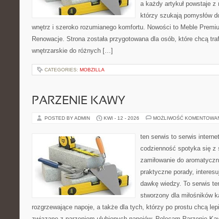
a każdy artykuł powstaje z
którzy szukają pomysłów 
wnętrz i szeroko rozumianego komfortu. Nowości to Meble Premium
Renowacje. Strona została przygotowana dla osób, które chcą traf
wnętrzarskie do różnych […]
CATEGORIES:
MOBZILLA
PARZENIE KAWY
POSTED BY ADMIN
KWI - 12 - 2026
MOŻLIWOŚĆ KOMENTOWA
ten serwis to serwis intern
codzienność spotyka się z 
zamiłowanie do aromatyczn
praktyczne porady, interesu
dawkę wiedzy. To serwis te
stworzony dla miłośników 
rozgrzewające napoje, a także dla tych, którzy po prostu chcą lep
związane z parzeniem ulubionych napojów. Polecam Parzenie K