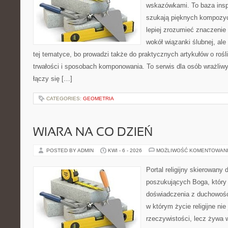
wskazówkami. To baza inspir
szukają pięknych kompozyc
lepiej zrozumieć znaczenie
wokół wiązanki ślubnej, al
tej tematyce, bo prowadzi także do praktycznych artykułów o roś
trwałości i sposobach komponowania. To serwis dla osób wrażliwy
łączy się […]
CATEGORIES:
GEOMETRIA
WIARA NA CO DZIEŃ
POSTED BY ADMIN
KWI - 6 - 2026
MOŻLIWOŚĆ KOMENTOWAN
Portal religijny skierowany 
poszukujących Boga, który
doświadczenia z duchowości
w którym życie religijne ni
rzeczywistości, lecz żywa 