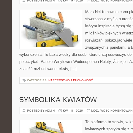
POSTED BY ADMIN
KWI - 9 - 2026
MOŻLIWOŚĆ KOMENTOWAN
Mars-Net to nowoczesna pla
stworzona z myślą o aranżac
którym inspiracje łączą się 
miłośników pięknych wnętr
rozwiązań, pokazując wiele
związanych z panelami, a 
wykończenia. To baza wiedzy dla osób, które chcą odświeżyć do
przeczytać: Panele Winylowe i Wodoodporne i Rolety, Żaluzje i Z
znaleźć rozbudowane teksty, […]
CATEGORIES:
HARCERSTWO A DUCHOWOŚĆ
SYMBOLIKA KWIATÓW
POSTED BY ADMIN
KWI - 8 - 2026
MOŻLIWOŚĆ KOMENTOWAN
Ta platforma to serwis, w 
kwiatowych spotyka się z 