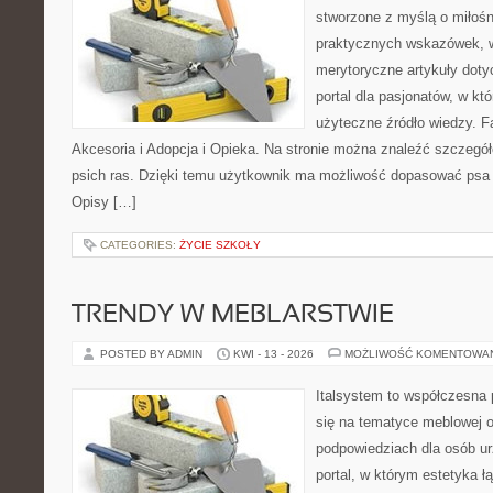
stworzone z myślą o miłośn
praktycznych wskazówek, w
merytoryczne artykuły doty
portal dla pasjonatów, w któ
użyteczne źródło wiedzy. Fa
Akcesoria i Adopcja i Opieka. Na stronie można znaleźć szczegół
psich ras. Dzięki temu użytkownik ma możliwość dopasować psa 
Opisy […]
CATEGORIES:
ŻYCIE SZKOŁY
TRENDY W MEBLARSTWIE
POSTED BY ADMIN
KWI - 13 - 2026
MOŻLIWOŚĆ KOMENTOWA
Italsystem to współczesna p
się na tematyce meblowej 
podpowiedziach dla osób ur
portal, w którym estetyka ł