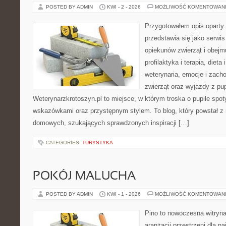
POSTED BY ADMIN
KWI - 2 - 2026
MOŻLIWOŚĆ KOMENTOWAN
Przygotowałem opis oparty 
przedstawia się jako serwis 
opiekunów zwierząt i obejmu
profilaktyka i terapia, dieta
weterynaria, emocje i zach
zwierząt oraz wyjazdy z pu
Weterynarzkrotoszyn.pl to miejsce, w którym troska o pupile spo
wskazówkami oraz przystępnym stylem. To blog, który powstał z m
domowych, szukających sprawdzonych inspiracji […]
CATEGORIES:
TURYSTYKA
POKÓJ MALUCHA
POSTED BY ADMIN
KWI - 1 - 2026
MOŻLIWOŚĆ KOMENTOWAN
Pino to nowoczesna witryna,
aranżacji przestrzeni dla n