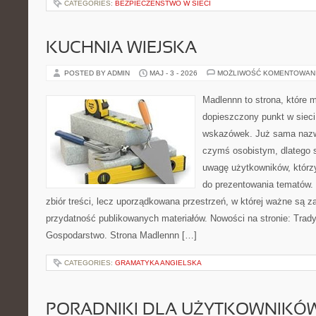
CATEGORIES:
BEZPIECZEŃSTWO W SIECI
KUCHNIA WIEJSKA
POSTED BY ADMIN
MAJ - 3 - 2026
MOŻLIWOŚĆ KOMENTOWAN
Madlennn to strona, które 
dopieszczony punkt w sieci
wskazówek. Już sama nazwa
czymś osobistym, dlatego 
uwagę użytkowników, którzy
do prezentowania tematów. 
zbiór treści, lecz uporządkowana przestrzeń, w której ważne są za
przydatność publikowanych materiałów. Nowości na stronie: Tradyc
Gospodarstwo. Strona Madlennn […]
CATEGORIES:
GRAMATYKA ANGIELSKA
PORADNIKI DLA UŻYTKOWNIKÓ