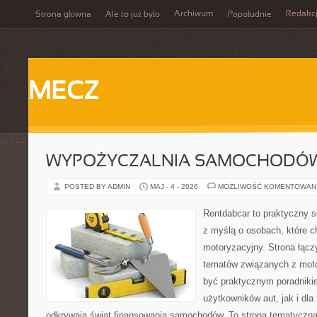
Archiwum
Redakc
Strona główna
Ale to już było
Popołudnie
MECZ
WYPOŻYCZALNIA SAMOCHODÓ
POSTED BY ADMIN
MAJ - 4 - 2026
MOŻLIWOŚĆ KOMENTOWAN
Rentdabcar to praktyczny s
z myślą o osobach, które c
motoryzacyjny. Strona łącz
tematów związanych z moto
być praktycznym poradniki
użytkowników aut, jak i dla 
odkrywają świat finansowania samochodów. To strona tematyczn