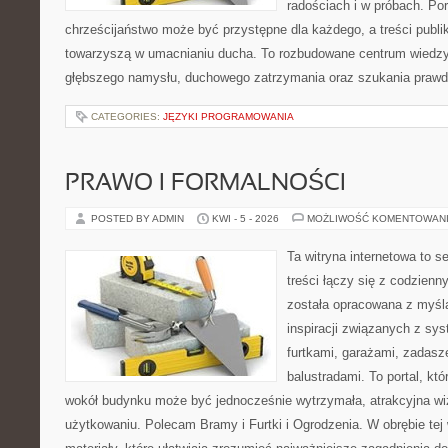
radościach i w próbach. Por
chrześcijaństwo może być przystępne dla każdego, a treści publi
towarzyszą w umacnianiu ducha. To rozbudowane centrum wiedzy,
głębszego namysłu, duchowego zatrzymania oraz szukania prawd
CATEGORIES:
JĘZYKI PROGRAMOWANIA
PRAWO I FORMALNOŚCI
POSTED BY ADMIN
KWI - 5 - 2026
MOŻLIWOŚĆ KOMENTOWAN
Ta witryna internetowa to s
treści łączy się z codzien
została opracowana z myśl
inspiracji związanych z sy
furtkami, garażami, zadasz
balustradami. To portal, kt
wokół budynku może być jednocześnie wytrzymała, atrakcyjna wi
użytkowaniu. Polecam Bramy i Furtki i Ogrodzenia. W obrębie tej 