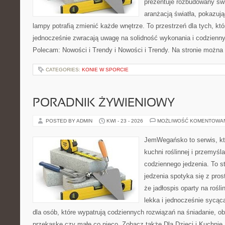
prezentuje rozbudowany św
aranżacją światła, pokazuj
lampy potrafią zmienić każde wnętrze. To przestrzeń dla tych, któ
jednocześnie zwracają uwagę na solidność wykonania i codzienny
Polecam: Nowości i Trendy i Nowości i Trendy. Na stronie można
CATEGORIES:
KONIE W SPORCIE
PORADNIK ŻYWIENIOWY
POSTED BY ADMIN
KWI - 23 - 2026
MOŻLIWOŚĆ KOMENTOWA
JemWegańsko to serwis, któ
kuchni roślinnej i przemyśl
codziennego jedzenia. To s
jedzenia spotyka się z pros
że jadłospis oparty na roś
lekka i jednocześnie sycą
dla osób, które wypatrują codziennych rozwiązań na śniadanie, ob
przekąskę czy małe co nieco. Zobacz także Dla Dzieci i Kuchnie 