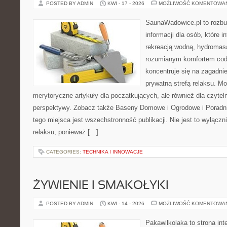
POSTED BY ADMIN
KWI - 17 - 2026
MOŻLIWOŚĆ KOMENTOWA
SaunaWadowice.pl to roz
informacji dla osób, które in
rekreacją wodną, hydromas
rozumianym komfortem codz
koncentruje się na zagadni
prywatną strefą relaksu. M
merytoryczne artykuły dla początkujących, ale również dla czyte
perspektywy. Zobacz także Baseny Domowe i Ogrodowe i Poradni
tego miejsca jest wszechstronność publikacji. Nie jest to wyłączni
relaksu, ponieważ […]
CATEGORIES:
TECHNIKA I INNOWACJE
ŻYWIENIE I SMAKOŁYKI
POSTED BY ADMIN
KWI - 14 - 2026
MOŻLIWOŚĆ KOMENTOWA
Pakawilkolaka to strona int